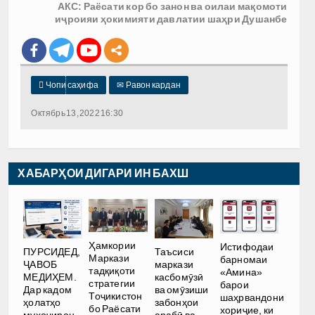
АКС: Раёсати кор бо занон ва оилаи мақомоти
иҷроияи ҳокимияти давлатии шаҳри Душанбе

Чопи саҳифа
✉
Равон кардан
Октябрь 13, 2022 16:30
ХАБАРҲОИ ДИГАРИ ИН БАХШ
Ҳамкории
Истифодаи
ПУРСИДЕД,
Таъсиси
Маркази
барномаи
ҶАВОБ
маркази
тадқиқоти
«Амина»
МЕДИҲЕМ.
касбомӯзӣ
стратегии
барои
Дар кадом
ва омӯзиши
Тоҷикистон
шаҳрвандони
ҳолатҳо
забонҳои
бо Раёсати
хориҷие, ки
муҳоҷирон
арабӣ ва