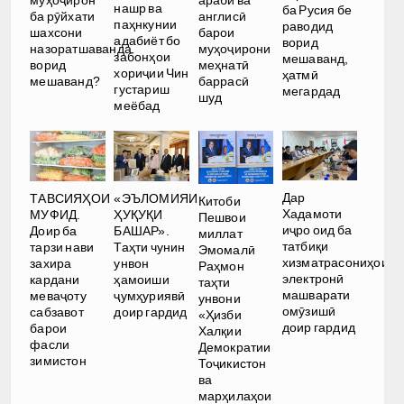
нашр ва
ба Русия бе
ба рӯйхати
англисӣ
паҳнкунии
раводид
шахсони
барои
адабиёт бо
ворид
назоратшаванда
муҳоҷирони
забонҳои
мешаванд,
ворид
меҳнатӣ
хориҷии Чин
ҳатмӣ
мешаванд?
баррасӣ
густариш
мегардад
шуд
меёбад
Дар
ТАВСИЯҲОИ
«ЭЪЛОМИЯИ
Китоби
Хадамоти
МУФИД.
ҲУҚУҚИ
Пешвои
иҷро оид ба
Доир ба
БАШАР».
миллат
татбиқи
тарзи нави
Таҳти чунин
Эмомалӣ
хизматрасониҳои
захира
унвон
Раҳмон
электронӣ
кардани
ҳамоиши
таҳти
машварати
меваҷоту
ҷумҳуриявӣ
унвони
омӯзишӣ
сабзавот
доир гардид
«Ҳизби
доир гардид
барои
Халқии
фасли
Демократии
зимистон
Тоҷикистон
ва
марҳилаҳои