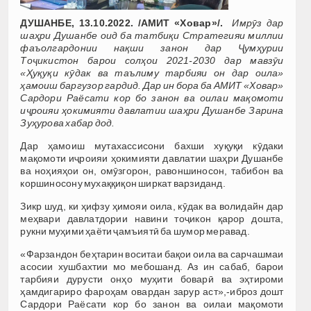
ДУШАНБЕ, 13.10.2022. /АМИТ
«
Ховар
»/.
Имрӯз дар
шаҳри Душанбе оид ба татбиқи Стратегияи миллии
фаъолгардонии нақши занон дар Ҷумҳурии
Тоҷикистон барои солҳои 2021-2030 дар мавзӯи
«
Ҳуқуқи кӯдак ва таълиму тарбияи он дар оила
»
ҳамоиш баргузор гардид. Дар ин бора ба АМИТ «
Ховар
»
Сардори
Раёсати кор бо занон ва оилаи мақомоти
иҷроияи ҳокимияти давлатии шаҳри Душанбе Зарина
Зуҳурова хабар дод.
Дар ҳамоиш мутахассисони бахши хуқуқи кӯдаки
мақомоти иҷроияи ҳокимияти давлатии шаҳри Душанбе
ва ноҳияҳои он, омӯзгорон, равоншиносон, табибон ва
коршиносону мухаққиқон ширкат варзиданд.
Зикр шуд, ки ҳифзу ҳимояи оила, кӯдак ва волидайн дар
меҳвари давлатдории навини тоҷикон қарор дошта,
рукни муҳими ҳаёти ҷамъиятӣ ба шумор меравад.
«Фарзандон беҳтарин воситаи бақои оила ва сарчашмаи
асосии хушбахтии мо мебошанд. Аз ин сабаб, барои
тарбияи дурусти онҳо муҳити боварӣ ва эҳтироми
ҳамдигариро фароҳам овардан зарур аст»,-иброз дошт
Сардори Раёсати кор бо занон ва оилаи мақомоти