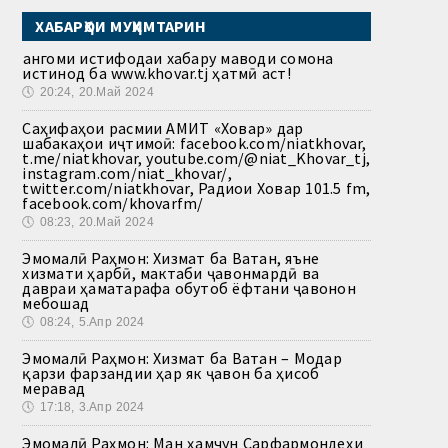
ХАБАРҲОИ МУҲИМТАРИН
Ҳангоми истифодаи хабару маводи сомона
истинод ба www.khovar.tj ҳатмӣ аст!
🕔
20:24, 20.Май 2024
Саҳифаҳои расмии АМИТ «Ховар» дар
шабакаҳои иҷтимоӣ: facebook.com/niatkhovar,
t.me/niatkhovar, youtube.com/@niat_Khovar_tj,
instagram.com/niat_khovar/,
twitter.com/niatkhovar, Радиои Ховар 101.5 fm,
facebook.com/khovarfm/
🕔
08:23, 20.Май 2024
Эмомалӣ Раҳмон: Хизмат ба Ватан, яъне
хизмати ҳарбӣ, мактаби ҷавонмардӣ ва
давраи ҳаматарафа обутоб ёфтани ҷавонон
мебошад
🕔
08:24, 5.Апр 2024
Эмомалӣ Раҳмон: Хизмат ба Ватан – Модар
қарзи фарзандии ҳар як ҷавон ба ҳисоб
меравад
🕔
17:18, 3.Апр 2024
Эмомалӣ Раҳмон: Ман ҳамчун Сарфармондеҳи