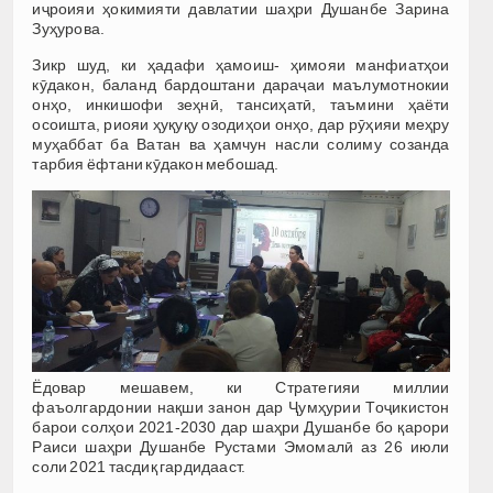
иҷроияи ҳокимияти давлатии шаҳри Душанбе Зарина
Зуҳурова.
Зикр шуд, ки ҳадафи ҳамоиш- ҳимояи манфиатҳои
кӯдакон, баланд бардоштани дараҷаи маълумотнокии
онҳо, инкишофи зеҳнӣ, тансиҳатӣ, таъмини ҳаёти
осоишта, риояи ҳуқуқу озодиҳои онҳо, дар рӯҳияи меҳру
муҳаббат ба Ватан ва ҳамчун насли солиму созанда
тарбия ёфтани кӯдакон мебошад.
Ёдовар мешавем, ки Стратегияи миллии
фаъолгардонии нақши занон дар Ҷумҳурии Тоҷикистон
барои солҳои 2021-2030 дар шаҳри Душанбе бо қарори
Раиси шаҳри Душанбе Рустами Эмомалӣ аз 26 июли
соли 2021 тасдиқ гардидааст.