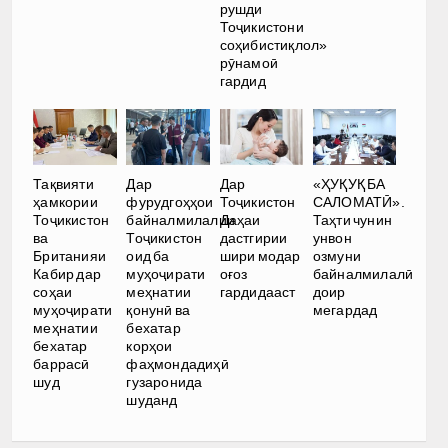
рушди
Тоҷикистони
соҳибистиқлол»
рӯнамоӣ
гардид
Тақвияти
Дар
Дар
«ҲУҚУҚ БА
ҳамкории
фурудгоҳҳои
Тоҷикистон
САЛОМАТӢ».
Тоҷикистон
байналмилалии
Даҳаи
Таҳти чунин
ва
Тоҷикистон
дастгирии
унвон
Британияи
оид ба
шири модар
озмуни
Кабир дар
муҳоҷирати
оғоз
байналмилалӣ
соҳаи
меҳнатии
гардидааст
доир
муҳоҷирати
қонунӣ ва
мегардад
меҳнатии
бехатар
бехатар
корҳои
баррасӣ
фаҳмондадиҳӣ
шуд
гузаронида
шуданд