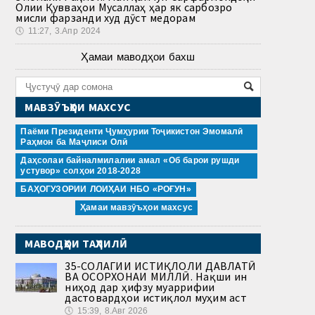
Олии Қувваҳои Мусаллаҳ ҳар як сарбозро
мисли фарзанди худ дӯст медорам
🕔
11:27, 3.Апр 2024
Ҳамаи маводҳои бахш
МАВЗӮЪҲОИ МАХСУС
Паёми Президенти Ҷумҳурии Тоҷикистон Эмомалӣ
Раҳмон ба Маҷлиси Олӣ
Даҳсолаи байналмилалии амал «Об барои рушди
устувор» солҳои 2018-2028
БАҲОГУЗОРИИ ЛОИҲАИ НБО «РОҒУН»
Ҳамаи мавзӯъҳои махсус
МАВОДҲОИ ТАҲЛИЛӢ
35-СОЛАГИИ ИСТИҚЛОЛИ ДАВЛАТӢ
ВА ОСОРХОНАИ МИЛЛӢ. Нақши ин
ниҳод дар ҳифзу муаррифии
дастовардҳои истиқлол муҳим аст
🕔
15:39, 8.Авг 2026