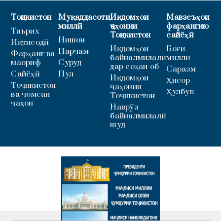
Тоҷикистон
Муқаддасоти
Иқдомҳои
Мавзеъҳои
миллӣ
ҷаҳонии
фарҳангию
Таърих
Тоҷикистон
сайёҳӣ
Нишон
Иқтисодӣ
Иқдомҳои
Боғи
Парчам
Фарҳанг ва
байналмилалӣ
миллӣ
маориф
Суруд
дар соҳаи об
Саразм
Сайёҳӣ
Пул
Иқдомҳои
Ҳисор
Тоҷикистон
ҷаҳонии
Ҳулбук
ва ҷомеаи
Тоҷикистон
ҷаҳон
Наврӯз
байналмилалӣ
шуд