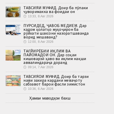
ТАВСИЯИ МУФИД. Доир ба пӯпаки
ҷуворимакка ва фоидаи он
🕔
13:33, 8.Авг 2026
ПУРСИДЕД, ҶАВОБ МЕДИҲЕМ. Дар
кадом ҳолатҳо муҳоҷирон ба
рӯйхати шахсони назоратшаванда
ворид мешаванд?
🕔
12:00, 8.Авг 2026
ТАҒЙИРЁБИИ ИҚЛИМ ВА
ПАЙОМАДҲОИ ОН. Дар соҳаи
кишоварзӣ ҳаво ва иқлим нақши
аввалиндараҷа доранд
🕔
09:14, 7.Авг 2026
ТАВСИЯҲОИ МУФИД. Доир ба тарзи
нави захира кардани меваҷоту
сабзавот барои фасли зимистон
🕔
10:36, 6.Авг 2026
Ҳамаи маводҳои бахш