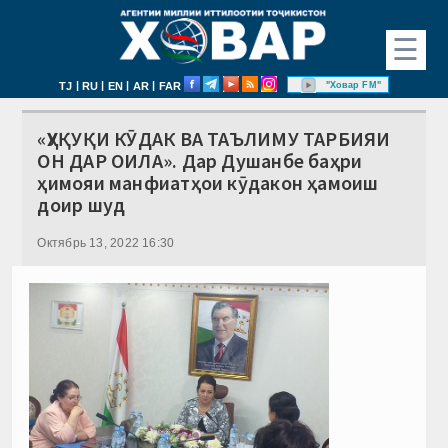
☰
|
|
|
|
"Ховар FM"
TJ
RU
EN
AR
FAR
«ҲУҚУҚИ КӮДАК ВА ТАЪЛИМУ ТАРБИЯИ
ОН ДАР ОИЛА». Дар Душанбе баҳри
ҳимояи манфиатҳои кӯдакон ҳамоиш
доир шуд
Октябрь 13, 2022 16:30