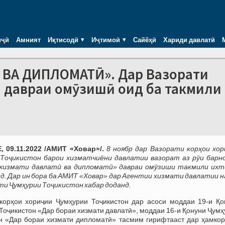
иҷӣ
Амният
Иқтисодӣ
Иҷтимоӣ
Сайёҳӣ
Хариди давлатӣ
 ВА ДИПЛОМАТӢ». Дар Вазорати
 давраи омӯзишӣ оид ба такмили
 09.11.2022 /АМИТ «Ховар»/.
8 ноябр дар Вазорати корҳои хор
 Тоҷикистон барои хизматчиёни давлатии вазорат аз рӯи барн
 хизмати давлатӣ ва дипломатӣ» давраи омӯзиши такмили ихт
ид. Дар ин бора ба АМИТ «Ховар» дар Агентии хизмати давлатии н
и Ҷумҳурии Тоҷикистон хабар доданд.
корҳои хориҷии Ҷумҳурии Тоҷикистон дар асоси моддаи 19-и Қо
Тоҷикистон «Дар бораи хизмати давлатӣ», моддаи 16-и Қонуни Ҷум
н «Дар бораи хизмати дипломатӣ» тасмим гирифтааст дар ҳамкор