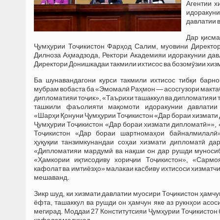
Агентии х
идоракуни
давлатии 
Дар қисма
Ҷумҳурии Тоҷикистон Фарҳод Салим, муовини Директор
Дилноза Аҳмадзода, Ректори Академияи идоракунии дав
Директори Донишкадаи такмили ихтисос ва бозомӯзии хиз
Ба шунавандагони курси такмили ихтисос тибқи барн
мубрам вобаста ба «Эмомалӣ Раҳмон — асосгузори мактаб
дипломатияи тоҷик», «Таърихи ташаккул ва дипломатияи т
ташкили фаъолияти мақомоти идоракунии давлатии 
«Шарҳи Қонуни Ҷумҳурии Тоҷикистон «Дар бораи хизмати
Ҷумҳурии Тоҷикистон «Дар бораи хизмати дипломатӣ»»,
Тоҷикистон «Дар бораи шартномаҳои байналмилалӣ
ҳуқуқии танзимкунандаи соҳаи хизмати дипломатӣ дар
«Дипломатияи мардумӣ ва нақши он дар рушди муносиб
«Ҳамкории иқтисодиву хориҷии Тоҷикистон», «Сармоя
кафолат ва имтиёзҳо» малакаи касбиву ихтисоси хизматч
мешаванд.
Зикр шуд, ки хизмати давлатии муосири Тоҷикистон ҳамчу
ёфта, ташаккул ва рушди он ҳамчун яке аз рукнҳои асо
мегирад. Моддаи 27 Конститутсияи Ҷумҳурии Тоҷикистон 
кафолат медиҳад.