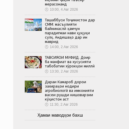
мерасонанд
🕔
10:00, 4.Авг 2026
Ташаббуси Тоҷикистон дар
СММ: масъулияти
байнинаслӣ ҳамчун
парадигмаи нави ҳуқуқи
сулҳ. Андешаҳо дар ин
маврид
🕔
14:00, 2.Авг 2026
ТАВСИЯҲОИ МУФИД. Доир
ба манфиат ва хусусияти
табобатии хӯрокҳои миллӣ
🕔
13:30, 2.Авг 2026
Дараи Камароб дорои
захираҳои нодири
агробиологӣ ва имконияти
васеи рушди кишоварзии
кӯҳистон аст
🕔
11:30, 2.Авг 2026
Ҳамаи маводҳои бахш