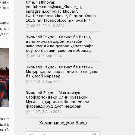
t.me/niatkhovar,
мияи
youtube.com/@niat_Khovar_tj,
иёни
instagram.com/niat_khovar/,
twitter.com/niatkhovar, Радиои Ховар
101.5 fm, facebook.com/khovarfm/
иҷии
🕔
08:23, 20.Май 2024
стон
а ва
Эмомалӣ Раҳмон: Хизмат ба Ватан,
яъне хизмати ҳарбӣ, мактаби
ҷавонмардӣ ва давраи ҳаматарафа
обутоб ёфтани ҷавонон мебошад
🕔
08:24, 5.Апр 2024
Эмомалӣ Раҳмон: Хизмат ба Ватан –
Модар қарзи фарзандии ҳар як ҷавон
ба ҳисоб меравад
🕔
17:18, 3.Апр 2024
Эмомалӣ Раҳмон: Ман ҳамчун
Сарфармондеҳи Олии Қувваҳои
Мусаллаҳ ҳар як сарбозро мисли
фарзанди худ дӯст медорам
🕔
11:27, 3.Апр 2024
 асос
Ҳамаи маводҳои бахш
чашма
влатӣ