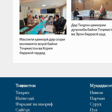
Дар Теҳрон ҳамкории
дуҷониба байни Тоҷикис
ва Эрон баррасӣ шуд
Масоили ҳамкорӣ дар соҳаи
моликияти зеҳнӣ байни
Тоҷикистон ва Корея
баррасӣ гардид
Тоҷикистон
Муқаддасо
Таърих
Нишон
Иқтисодӣ
Парчам
Фарҳанг ва маориф
Суруд
Сайёҳӣ
Пул