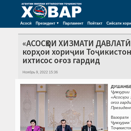
Асосӣ
Президент
Парламент
Пойтахт
Сиёсати хор
«АСОСҲОИ ХИЗМАТИ ДАВЛАТӢ
корҳои хориҷии Тоҷикистон
ихтисос оғоз гардид
Ноябрь 9, 2022 15:36
ДУШАНБЕ,
Ҷумҳурии
«Асосҳои
оғоз гард
Президент
Вазорати 
Ҷумҳурии 
Тоҷикисто