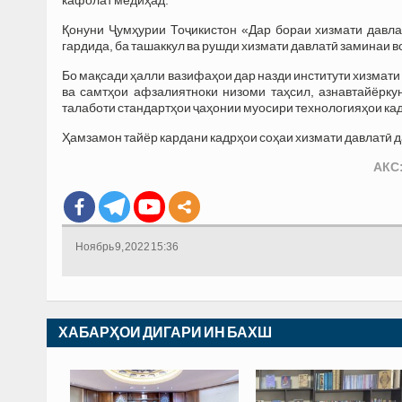
Қонуни Ҷумҳурии Тоҷикистон «Дар бораи хизмати давла
гардида, ба ташаккул ва рушди хизмати давлатӣ заминаи во
Бо мақсади ҳалли вазифаҳои дар назди институти хизмати
ва самтҳои афзалиятноки низоми таҳсил, азнавтайёрку
талаботи стандартҳои ҷаҳонии муосири технологияҳои ка
Ҳамзамон тайёр кардани кадрҳои соҳаи хизмати давлатӣ д
АКС:
Ноябрь 9, 2022 15:36
ХАБАРҲОИ ДИГАРИ ИН БАХШ