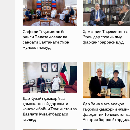
Сафири Тоҷикистон бо
Ҳамкории Тоҷикистон ва
раиси Палатаи савдо ва
Эрон дар соҳаи илму
саноати Салтанати Умон
фарҳанг баррасӣ шуд
мулоқот намуд
Дар Кувайт ҳамкорӣ ва
ҳамоҳангсозӣ дар самти
Дар Вена масъалаҳои
консулӣ байни Тоҷикистон ва
таҳкими ҳамкории илмӣ-
Давлати Кувайт баррасӣ
фарҳангии Тоҷикистон в
гардид
Австрия баррасӣ гардид