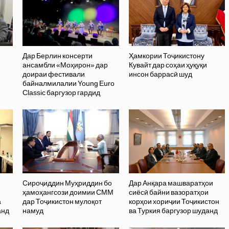
Дар Берлин консерти
Ҳамкории Тоҷикистону
ансамбли «Моҳирон» дар
Кувайт дар соҳаи ҳуқуқи
доираи фестивали
инсон баррасӣ шуд
байналмилалии Young Euro
Classic баргузор гардид
Сироҷиддин Муҳриддин бо
Дар Анқара машваратҳои
ҳамоҳангсози доимии СММ
сиёсӣ байни вазоратҳои
а
дар Тоҷикистон мулоқот
корҳои хориҷии Тоҷикистон
анд
намуд
ва Туркия баргузор шуданд