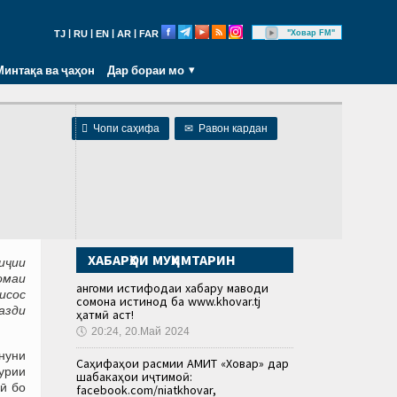
|
|
|
|
"Ховар FM"
TJ
RU
EN
AR
FAR
Минтақа ва ҷаҳон
Дар бораи мо

Чопи саҳифа
✉
Равон кардан
ХАБАРҲОИ МУҲИМТАРИН
иҷии
омаи
Ҳангоми истифодаи хабару маводи
исос
сомона истинод ба www.khovar.tj
азди
ҳатмӣ аст!
🕔
20:24, 20.Май 2024
нуни
Саҳифаҳои расмии АМИТ «Ховар» дар
ҳурии
шабакаҳои иҷтимоӣ:
ӣ бо
facebook.com/niatkhovar,