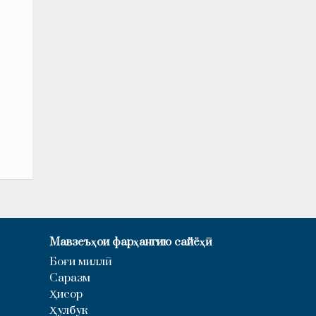
Мавзеъҳои фарҳангию сайёҳӣ
Боғи миллӣ
Саразм
Ҳисор
Ҳулбук