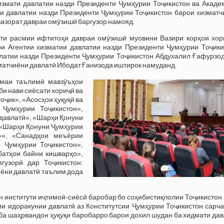
измати давлатии назди Президенти Ҷумҳурии Тоҷикистон ва Акаде
и давлатии назди Президенти Ҷумҳурии Тоҷикистон барои хизматч
вазорат давраи омӯзишӣ баргузор намояд.
ти расмии ифтитоҳи давраи омӯзишӣ муовини Вазири корҳои хор
и Агентии хизматии давлатии назди Президенти Ҷумҳурии Тоҷики
латии назди Президенти Ҷумҳурии Тоҷикистон Абдухалил Ғафурзод
матчиёни давлатӣ Ибодат Ғанизода иштирок намуданд.
омаи таълимӣ мавзӯъҳои
и нави сиёсати хориҷӣ ва
оҷик», «Асосҳои ҳуқуқӣ ва
Ҷумҳурии Тоҷикистон»,
 давлатӣ», «Шарҳи Қонуни
 «Шарҳи Қонуни Ҷумҳурии
»», «Санадҳои меъёрии
 Ҷумҳурии Тоҷикистон»,
атҳои байни кишварҳо»,
гузорӣ дар Тоҷикистон:
иёни давлатӣ таълим дода
н институти иҷтимоӣ-сиёсӣ баробар бо соҳибистиқлолии Тоҷикистон
сии идоракунии давлатӣ аз Конститутсии Ҷумҳурии Тоҷикистон сар
ба шаҳрвандон ҳуқуқи баробарро барои дохил шудан ба хидмати да