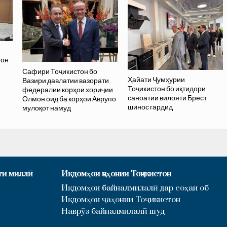
тон
Сафири Тоҷикистон бо
Ҳайати Ҷумҳурии
Вазири давлатии вазорати
Тоҷикистон бо иқтидори
федералии корҳои хориҷии
саноатии вилояти Брест
Олмон оид ба корҳои Аврупо
шинос гардид
мулоқот намуд
ти миллӣ
Иқдомҳои ҷаҳонии Тоҷикистон
Иқдомҳои байналмилалӣ дар соҳаи об
Иқдомҳои ҷаҳонии Тоҷикистон
Наврӯз байналмилалӣ шуд