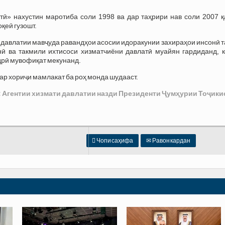
тӣ» нахустин маротиба соли 1998 ва дар таҳрири нав соли 2007 қ
қеӣ гузошт.
 давлатии мавҷуда равандҳои асосии идоракунии захираҳои инсонӣ 
нӣ ва такмили ихтисоси хизматчиёни давлатӣ муайян гардиданд, к
дрӣ мувофиқат мекунанд.
ар хориҷи мамлакат ба роҳ монда шудааст.
 Агентии хизмати давлатии назди Президенти Ҷумҳурии Тоҷики

Чопи саҳифа
✉
Равон кардан