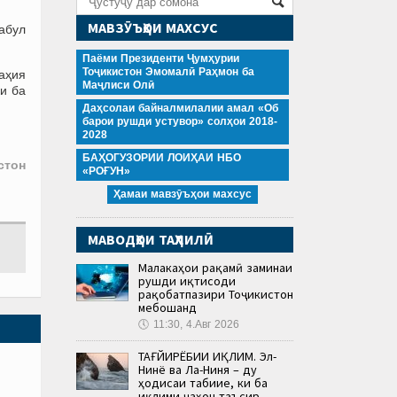
МАВЗӮЪҲОИ МАХСУС
абул
Паёми Президенти Ҷумҳурии
Тоҷикистон Эмомалӣ Раҳмон ба
таҳия
Маҷлиси Олӣ
и ба
Даҳсолаи байналмилалии амал «Об
барои рушди устувор» солҳои 2018-
2028
БАҲОГУЗОРИИ ЛОИҲАИ НБО
стон
«РОҒУН»
Ҳамаи мавзӯъҳои махсус
МАВОДҲОИ ТАҲЛИЛӢ
Малакаҳои рақамӣ заминаи
рушди иқтисоди
рақобатпазири Тоҷикистон
мебошанд
🕔
11:30, 4.Авг 2026
ТАҒЙИРЁБИИ ИҚЛИМ. Эл-
Нинё ва Ла-Ниня – ду
ҳодисаи табиие, ки ба
иқлими ҷаҳон таъсир