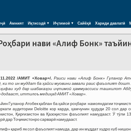
иҷӣ
Амният
Иқтисодӣ
Иҷтимоӣ
Сайёҳӣ
Хариди давлатӣ
 Роҳбари нави «Алиф Бонк» таъйи
11.2022 /АМИТ «Ховар»/.
Раиси нави «Алиф Бонк» Гуланор Ат
, ки то ин муддат ба ҳайси муовини аввали раис фаъолият дошт.
саҳифаи худ дар шабакаҳои иҷтимоӣ ҳаммуассиси ташкилот Абд
р додааст, иттилоъ медиҳад АМИТ «Ховар».
йин Гуланор Атобек қаблан ба ҳайси роҳбари намояндагии тоҷикис
ркати аудитории Deloitte кор карда, ҳамчунин ҳудуди 20 сол дар 
кистон, Қирғизистон ва Қазоқистон фаъолият намудааст. Ӯ тӯли 1
рӣ дар Тоҷикистонро сарварӣ намудааст.
лиф» қариб як сол фаъолият намуда, дар ин муддат худро хуб нишон