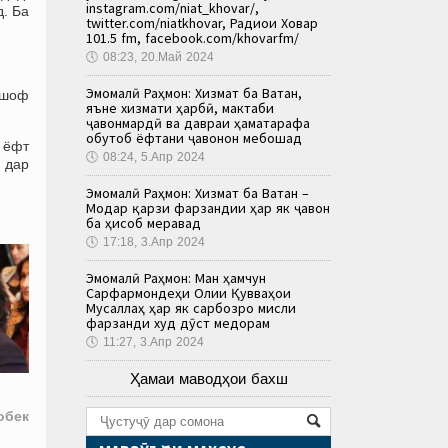
instagram.com/niat_khovar/,
д. Ба
twitter.com/niatkhovar, Радиои Ховар
101.5 fm, facebook.com/khovarfm/
🕔
08:23, 20.Май 2024
Эмомалӣ Раҳмон: Хизмат ба Ватан,
кишоф
яъне хизмати ҳарбӣ, мактаби
ҷавонмардӣ ва давраи ҳаматарафа
обутоб ёфтани ҷавонон мебошад
л ёфт
🕔
08:24, 5.Апр 2024
 дар
Эмомалӣ Раҳмон: Хизмат ба Ватан –
Модар қарзи фарзандии ҳар як ҷавон
ба ҳисоб меравад
🕔
17:18, 3.Апр 2024
Эмомалӣ Раҳмон: Ман ҳамчун
Сарфармондеҳи Олии Қувваҳои
Мусаллаҳ ҳар як сарбозро мисли
фарзанди худ дӯст медорам
🕔
11:27, 3.Апр 2024
Ҳамаи маводҳои бахш
тобек