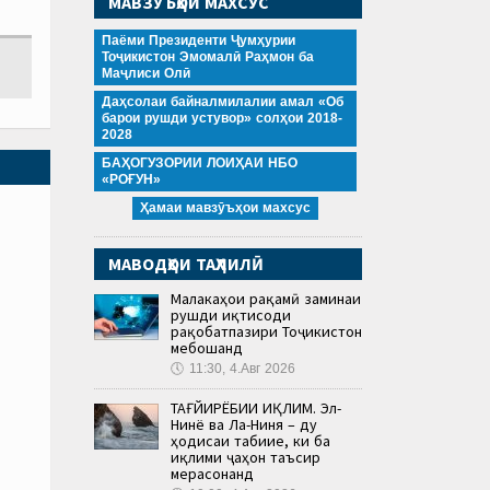
МАВЗӮЪҲОИ МАХСУС
Паёми Президенти Ҷумҳурии
Тоҷикистон Эмомалӣ Раҳмон ба
Маҷлиси Олӣ
Даҳсолаи байналмилалии амал «Об
барои рушди устувор» солҳои 2018-
2028
БАҲОГУЗОРИИ ЛОИҲАИ НБО
«РОҒУН»
Ҳамаи мавзӯъҳои махсус
МАВОДҲОИ ТАҲЛИЛӢ
Малакаҳои рақамӣ заминаи
рушди иқтисоди
рақобатпазири Тоҷикистон
мебошанд
🕔
11:30, 4.Авг 2026
ТАҒЙИРЁБИИ ИҚЛИМ. Эл-
Нинё ва Ла-Ниня – ду
ҳодисаи табиие, ки ба
иқлими ҷаҳон таъсир
мерасонанд