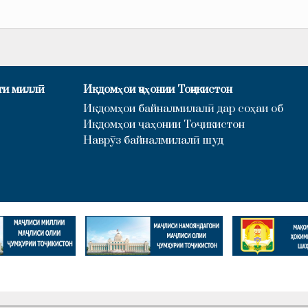
ти миллӣ
Иқдомҳои ҷаҳонии Тоҷикистон
Иқдомҳои байналмилалӣ дар соҳаи об
Иқдомҳои ҷаҳонии Тоҷикистон
Наврӯз байналмилалӣ шуд