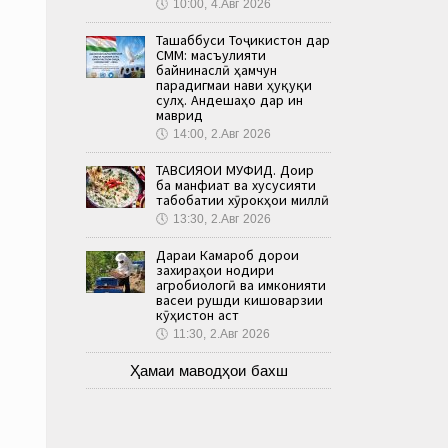
🕔
10:00, 4.Авг 2026
Ташаббуси Тоҷикистон дар
СММ: масъулияти
байнинаслӣ ҳамчун
парадигмаи нави ҳуқуқи
сулҳ. Андешаҳо дар ин
маврид
🕔
14:00, 2.Авг 2026
ТАВСИЯҲОИ МУФИД. Доир
ба манфиат ва хусусияти
табобатии хӯрокҳои миллӣ
🕔
13:30, 2.Авг 2026
Дараи Камароб дорои
захираҳои нодири
агробиологӣ ва имконияти
васеи рушди кишоварзии
кӯҳистон аст
🕔
11:30, 2.Авг 2026
Ҳамаи маводҳои бахш