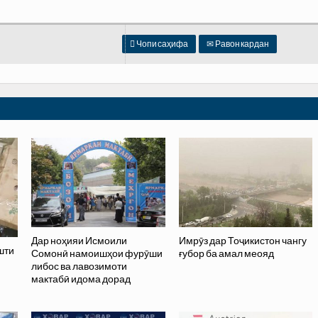

Чопи саҳифа
✉
Равон кардан
Дар ноҳияи Исмоили
Имрӯз дар Тоҷикистон чангу
шти
Сомонӣ намоишҳои фурӯши
ғубор ба амал меояд
либос ва лавозимоти
мактабӣ идома дорад