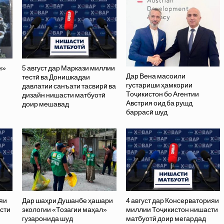
н»
5 август дар Маркази миллии
Дар Вена масоили
тестӣ ва Донишкадаи
густариши ҳамкории
давлатии санъати тасвирӣ ва
Тоҷикистон бо Агентии
дизайн нишасти матбуотӣ
Австрия оид ба рушд
доир мешавад
баррасӣ шуд
яи
Дар шаҳри Душанбе ҳашари
4 август дар Консерваторияи
сти
экологии «Тозагии маҳал»
миллии Тоҷикистон нишасти
гузаронида шуд
матбуотӣ доир мегардад