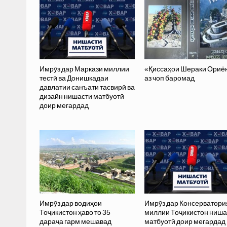
Имрӯз дар Маркази миллии
«Қиссаҳои Шераки Ориё
тестӣ ва Донишкадаи
аз чоп баромад
давлатии санъати тасвирӣ ва
дизайн нишасти матбуотӣ
доир мегардад
Имрӯз дар водиҳои
Имрӯз дар Консерватори
Тоҷикистон ҳаво то 35
миллии Тоҷикистон ниша
дараҷа гарм мешавад
матбуотӣ доир мегардад