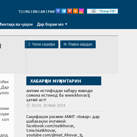
|
|
|
|
"Ховар FM"
TJ
RU
EN
AR
FAR
Минтақа ва ҷаҳон
Дар бораи мо
н

Чопи саҳифа
✉
Равон кардан
ХАБАРҲОИ МУҲИМТАРИН
обек
 Дар
Ҳангоми истифодаи хабару маводи
улло
сомона истинод ба www.khovar.tj
ҳатмӣ аст!
🕔
20:24, 20.Май 2024
тонии
соҳаи
Саҳифаҳои расмии АМИТ «Ховар» дар
3 сол
шабакаҳои иҷтимоӣ:
facebook.com/niatkhovar,
t.me/niatkhovar,
youtube.com/@niat_Khovar_tj,
 дод.