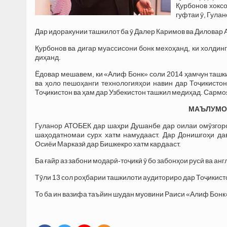
Қурбонов хокс
гуфтаи ӯ, Гулан
Дар идоракунии ташкилот ба ӯ Далер Каримов ва Диловар
Қурбонов ва дигар муассисони бонк мехоҳанд, ки холдин
диҳанд.
Ёдовар мешавем, ки «Алиф Бонк» соли 2014 ҳамчун ташки
ва ҳоло пешоҳанги технологияҳои навин дар Тоҷикист
Тоҷикистон ва ҳам дар Узбекистон ташкил медиҳад. Сармо
МАЪЛУМОТ
Гуланор АТОБЕК дар шаҳри Душанбе дар оилаи омӯзгоро
шаҳодатномаи сурх хатм намудааст. Дар Донишгоҳи да
Осиёи Марказӣ дар Бишкекро хатм кардааст.
Ба ғайр аз забони модарӣ-тоҷикӣ ӯ бо забонҳои русӣ ва ан
Тӯли 13 сол роҳбарии ташкилоти аудиториро дар Тоҷикист
То ба ин вазифа таъйин шудан муовини Раиси «Алиф Бонк»