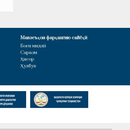
Мавзеъҳои фарҳангию сайёҳӣ
Боғи миллӣ
Саразм
Ҳисор
Ҳулбук