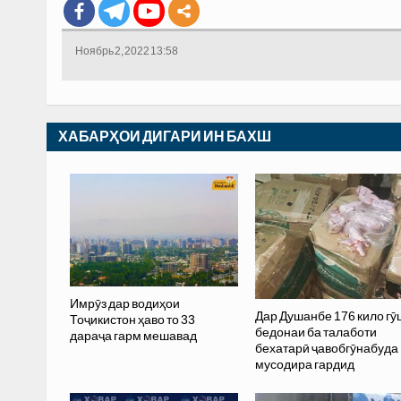
Ноябрь 2, 2022 13:58
ХАБАРҲОИ ДИГАРИ ИН БАХШ
Имрӯз дар водиҳои
Дар Душанбе 176 кило гӯ
Тоҷикистон ҳаво то 33
бедонаи ба талаботи
дараҷа гарм мешавад
бехатарӣ ҷавобгӯнабуда
мусодира гардид