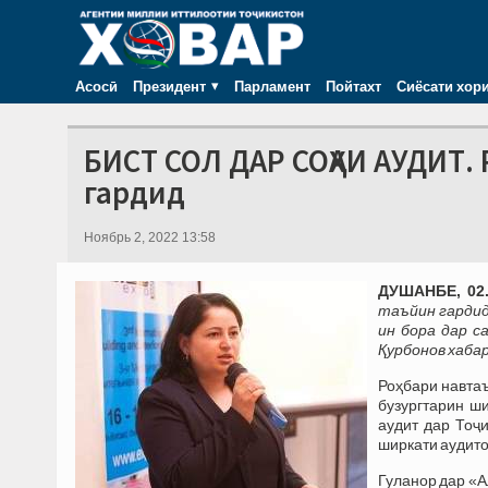
Асосӣ
Президент
Парламент
Пойтахт
Сиёсати хор
БИСТ СОЛ ДАР СОҲАИ АУДИТ.
гардид
Ноябрь 2, 2022 13:58
ДУШАНБЕ, 02.
таъйин гардид
ин бора дар 
Қурбонов хаба
Роҳбари навтаъ
бузургтарин ши
аудит дар Тоҷи
ширкати аудито
Гуланор дар «А