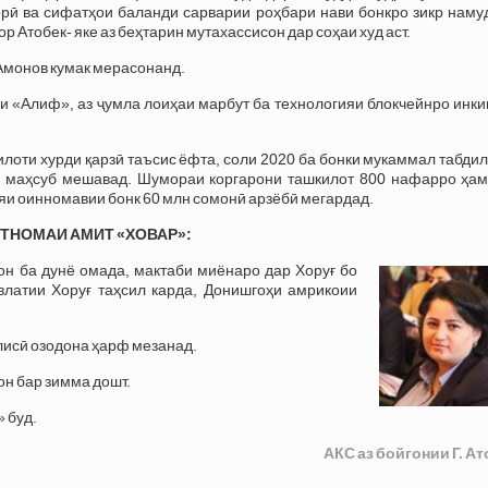
орӣ ва сифатҳои баланди сарварии роҳбари нави бонкро зикр наму
ор Атобек- яке аз беҳтарин мутахассисон дар соҳаи худ аст.
 Амонов кумак мерасонанд.
ги «Алиф», аз ҷумла лоиҳаи марбут ба технологияи блокчейнро ин
лоти хурди қарзӣ таъсис ёфта, соли 2020 ба бонки мукаммал табди
он маҳсуб мешавад. Шумораи коргарони ташкилот 800 нафарро ҳам
яи оинномавии бонк 60 млн сомонӣ арзёбӣ мегардад.
НОМАИ АМИТ «ХОВАР»:
н ба дунё омада, мактаби миёнаро дар Хоруғ бо
влатии Хоруғ таҳсил карда, Донишгоҳи амрикоии
глисӣ озодона ҳарф мезанад.
он бар зимма дошт.
 буд.
АКС аз бойгонии Г. А