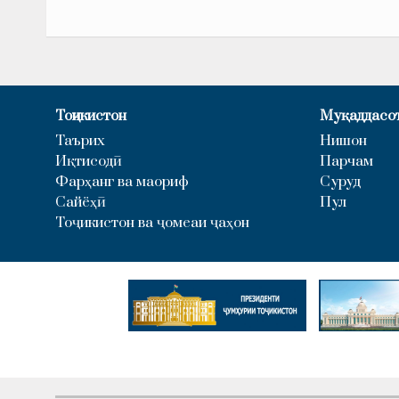
Тоҷикистон
Муқаддасо
Таърих
Нишон
Иқтисодӣ
Парчам
Фарҳанг ва маориф
Суруд
Сайёҳӣ
Пул
Тоҷикистон ва ҷомеаи ҷаҳон