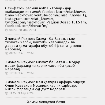
Саҳифаҳои расмии АМИТ «Ховар» дар
шабакаҳои иҷтимоӣ: facebook.com/niatkhovar,
t.me/niatkhovar, youtube.com/@niat_Khovar_tj,
instagram.com/niat_khovar/,
twitter.com/niatkhovar, Радиои Ховар 101.5 fm,
facebook.com/khovarfm/
🕔
08:23, 20.Май 2024
Эмомалӣ Раҳмон: Хизмат ба Ватан, яъне
хизмати ҳарбӣ, мактаби ҷавонмардӣ ва
давраи ҳаматарафа обутоб ёфтани ҷавонон
мебошад
🕔
08:24, 5.Апр 2024
Эмомалӣ Раҳмон: Хизмат ба Ватан – Модар
қарзи фарзандии ҳар як ҷавон ба ҳисоб
меравад
🕔
17:18, 3.Апр 2024
Эмомалӣ Раҳмон: Ман ҳамчун Сарфармондеҳи
Олии Қувваҳои Мусаллаҳ ҳар як сарбозро
мисли фарзанди худ дӯст медорам
🕔
11:27, 3.Апр 2024
Ҳамаи маводҳои бахш