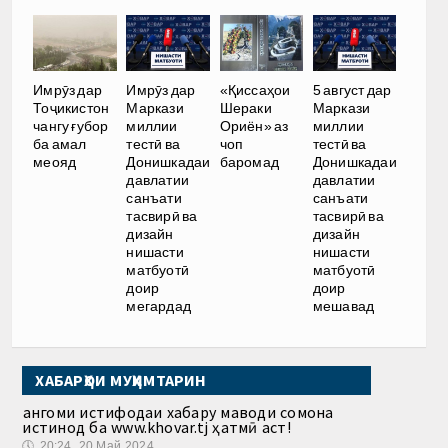
Имрӯз дар
Имрӯз дар
«Қиссаҳои
5 август дар
Тоҷикистон
Маркази
Шераки
Маркази
чангу ғубор
миллии
Ориён» аз
миллии
ба амал
тестӣ ва
чоп
тестӣ ва
меояд
Донишкадаи
баромад
Донишкадаи
давлатии
давлатии
санъати
санъати
тасвирӣ ва
тасвирӣ ва
дизайн
дизайн
нишасти
нишасти
матбуотӣ
матбуотӣ
доир
доир
мегардад
мешавад
ХАБАРҲОИ МУҲИМТАРИН
Ҳангоми истифодаи хабару маводи сомона
истинод ба www.khovar.tj ҳатмӣ аст!
🕔
20:24, 20.Май 2024