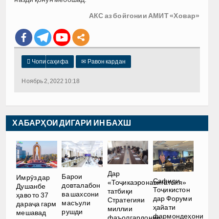
АКС аз бойгонии АМИТ «Ховар»

Чопи саҳифа
✉
Равон кардан
Ноябрь 2, 2022 10:18
ХАБАРҲОИ ДИГАРИ ИН БАХШ
Дар
Барои
Имрӯз дар
Сафири
«Тоҷикаэронавигатсия»
довталабон
Душанбе
Тоҷикистон
татбиқи
ва шахсони
ҳаво то 37
дар Форуми
Стратегияи
масъули
дараҷа гарм
ҳайати
миллии
рушди
мешавад
фармондеҳони
фаъолгардонии