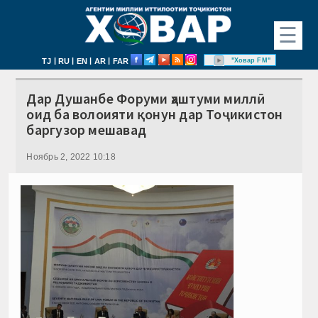
☰
|
|
|
|
"Ховар FM"
TJ
RU
EN
AR
FAR
Дар Душанбе Форуми ҳаштуми миллӣ
оид ба волоияти қонун дар Тоҷикистон
баргузор мешавад
Ноябрь 2, 2022 10:18