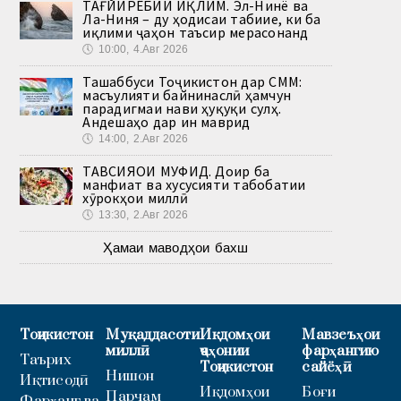
ТАҒЙИРЁБИИ ИҚЛИМ. Эл-Нинё ва
Ла-Ниня – ду ҳодисаи табиие, ки ба
иқлими ҷаҳон таъсир мерасонанд
🕔
10:00, 4.Авг 2026
Ташаббуси Тоҷикистон дар СММ:
масъулияти байнинаслӣ ҳамчун
парадигмаи нави ҳуқуқи сулҳ.
Андешаҳо дар ин маврид
🕔
14:00, 2.Авг 2026
ТАВСИЯҲОИ МУФИД. Доир ба
манфиат ва хусусияти табобатии
хӯрокҳои миллӣ
🕔
13:30, 2.Авг 2026
Ҳамаи маводҳои бахш
Тоҷикистон
Муқаддасоти
Иқдомҳои
Мавзеъҳои
миллӣ
ҷаҳонии
фарҳангию
Таърих
Тоҷикистон
сайёҳӣ
Нишон
Иқтисодӣ
Иқдомҳои
Боғи
Парчам
Фарҳанг ва