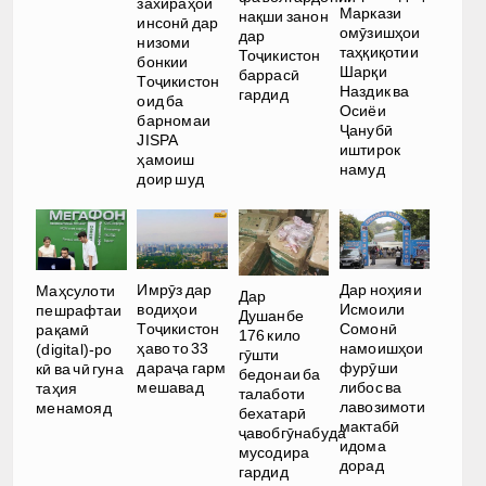
захираҳои
Маркази
нақши занон
инсонӣ дар
омӯзишҳои
дар
низоми
таҳқиқотии
Тоҷикистон
бонкии
Шарқи
баррасӣ
Тоҷикистон
Наздик ва
гардид
оид ба
Осиёи
барномаи
Ҷанубӣ
JISPA
иштирок
ҳамоиш
намуд
доир шуд
Имрӯз дар
Дар ноҳияи
Маҳсулоти
Дар
водиҳои
Исмоили
пешрафтаи
Душанбе
Тоҷикистон
Сомонӣ
рақамӣ
176 кило
ҳаво то 33
намоишҳои
(digital)-ро
гӯшти
дараҷа гарм
фурӯши
кӣ ва чӣ гуна
бедонаи ба
мешавад
либос ва
таҳия
талаботи
лавозимоти
менамояд
бехатарӣ
мактабӣ
ҷавобгӯнабуда
идома
мусодира
дорад
гардид