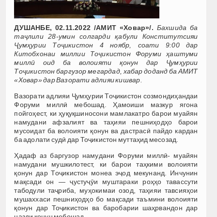
ДУШАНБЕ, 02.11.2022 /АМИТ «Ховар»/.
Бахшида ба
таҷлили 28-умин солгарди қабули Конститутсияи
Ҷумҳурии Тоҷикистон 4 ноябр, соати 9:00 дар
Китобхонаи миллии Тоҷикистон Форуми ҳаштуми
миллӣ оид ба волоияти қонун дар Ҷумҳурии
Тоҷикистон баргузор мегардад, хабар доданд ба АМИТ
«Ховар» дар Вазорати адлияи кишвар.
Вазорати адлияи Ҷумҳурии Тоҷикистон созмондиҳандаи
Форуми миллӣ мебошад. Ҳамоиши мазкур ягона
пойгоҳест, ки ҳуқуқшиносони мамлакатро барои муайян
намудани афзалият ва таҳияи пешниҳодҳо барои
мусоидат ба волоияти қонун ва дастрасӣ пайдо кардан
ба адолати судӣ дар Тоҷикистон муттаҳид месозад.
Ҳадаф аз баргузор намудани Форуми миллӣ- муайян
намудани мушкилотест, ки барои таҳкими волоияти
қонун дар Тоҷикистон монеа эҷод мекунанд. Инчунин
мақсади он — ҷустуҷӯи муштараки роҳҳо тавассути
табодули таҷриба, муҳокимаи озод, таҳияи тавсияҳои
мушаххаси пешниҳодҳо бо мақсади таъмини волоияти
қонун дар Тоҷикистон ва баробарии шаҳрвандон дар
назди қонун мебошад.