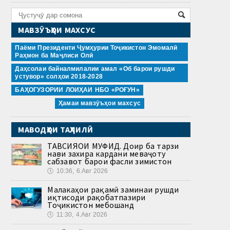
МАВЗӮЪҲОИ МАХСУС
Паёми Президенти Ҷумҳурии Тоҷикистон Эмомалӣ
Раҳмон ба Маҷлиси Олӣ
Даҳсолаи байналмилалии амал «Об барои рушди
устувор» солҳои 2018-2028
БАҲОГУЗОРИИ ЛОИҲАИ НБО «РОҒУН»
Ҳамаи мавзӯъҳои махсус
МАВОДҲОИ ТАҲЛИЛӢ
ТАВСИЯҲОИ МУФИД. Доир ба тарзи
нави захира кардани меваҷоту
сабзавот барои фасли зимистон
🕔
10:36, 6.Авг 2026
Малакаҳои рақамӣ заминаи рушди
иқтисоди рақобатпазири
Тоҷикистон мебошанд
🕔
11:30, 4.Авг 2026