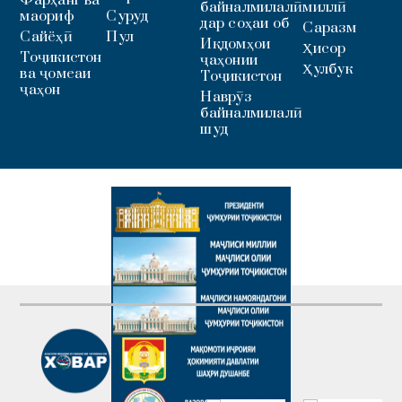
байналмилалӣ
миллӣ
маориф
Суруд
дар соҳаи об
Саразм
Сайёҳӣ
Пул
Иқдомҳои
Ҳисор
Тоҷикистон
ҷаҳонии
Ҳулбук
ва ҷомеаи
Тоҷикистон
ҷаҳон
Наврӯз
байналмилалӣ
шуд