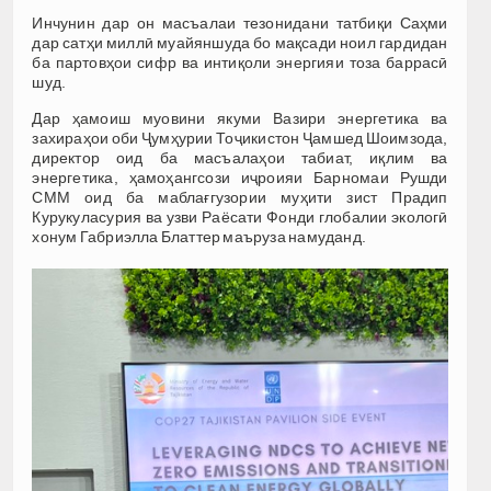
Инчунин дар он масъалаи тезонидани татбиқи Саҳми
дар сатҳи миллӣ муайяншуда бо мақсади ноил гардидан
ба партовҳои сифр ва интиқоли энергияи тоза баррасӣ
шуд.
Дар ҳамоиш муовини якуми Вазири энергетика ва
захираҳои оби Ҷумҳурии Тоҷикистон Ҷамшед Шоимзода,
директор оид ба масъалаҳои табиат, иқлим ва
энергетика, ҳамоҳангсози иҷроияи Барномаи Рушди
СММ оид ба маблағгузории муҳити зист Прадип
Курукуласурия ва узви Раёсати Фонди глобалии экологӣ
хонум Габриэлла Блаттер маъруза намуданд.