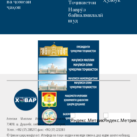
Ҳулбук
ва ҷомеаи
Тоҷикистон
ҷаҳон
Наврӯз
байналмилалӣ
шуд
Агентии Миллии Иттилоотии Тоҷикистон
734018. ш. Душанбе, хиёбони Саъдии Шерозӣ,
16 тел.: +992 (37) 2385217, факс: +992 (37) 2232383
© Ҳамаи ҳуқуқ маҳфуз аст. Истифода ва паҳн кардани маводи сомона, дар кадом шакле набошад,