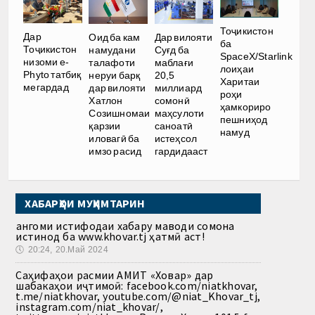
Тоҷикистон
Дар
Оид ба кам
Дар вилояти
ба
Тоҷикистон
намудани
Суғд ба
SpaceX/Starlink
низоми e-
талафоти
маблағи
лоиҳаи
Phyto татбиқ
неруи барқ
20,5
Харитаи
мегардад
дар вилояти
миллиард
роҳи
Хатлон
сомонӣ
ҳамкориро
Созишномаи
маҳсулоти
пешниҳод
қарзии
саноатӣ
намуд
иловагӣ ба
истеҳсол
имзо расид
гардидааст
ХАБАРҲОИ МУҲИМТАРИН
Ҳангоми истифодаи хабару маводи сомона
истинод ба www.khovar.tj ҳатмӣ аст!
🕔
20:24, 20.Май 2024
Саҳифаҳои расмии АМИТ «Ховар» дар
шабакаҳои иҷтимоӣ: facebook.com/niatkhovar,
t.me/niatkhovar, youtube.com/@niat_Khovar_tj,
instagram.com/niat_khovar/,