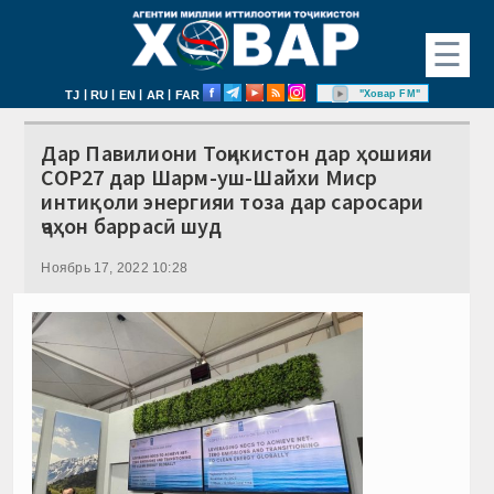
☰
|
|
|
|
"Ховар FM"
TJ
RU
EN
AR
FAR
Дар Павилиони Тоҷикистон дар ҳошияи
COP27 дар Шарм-уш-Шайхи Миср
интиқоли энергияи тоза дар саросари
ҷаҳон баррасӣ шуд
Ноябрь 17, 2022 10:28