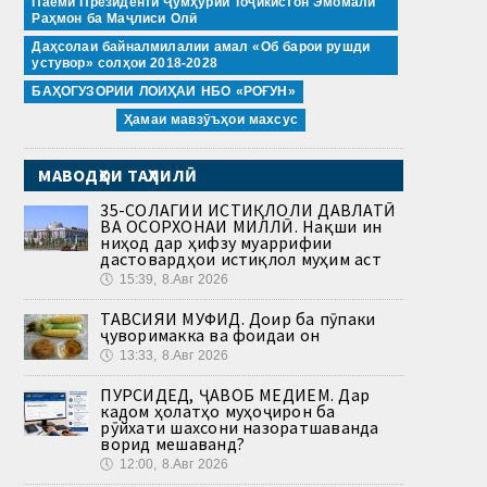
Паёми Президенти Ҷумҳурии Тоҷикистон Эмомалӣ
Раҳмон ба Маҷлиси Олӣ
Даҳсолаи байналмилалии амал «Об барои рушди
устувор» солҳои 2018-2028
БАҲОГУЗОРИИ ЛОИҲАИ НБО «РОҒУН»
Ҳамаи мавзӯъҳои махсус
МАВОДҲОИ ТАҲЛИЛӢ
35-СОЛАГИИ ИСТИҚЛОЛИ ДАВЛАТӢ
ВА ОСОРХОНАИ МИЛЛӢ. Нақши ин
ниҳод дар ҳифзу муаррифии
дастовардҳои истиқлол муҳим аст
🕔
15:39, 8.Авг 2026
ТАВСИЯИ МУФИД. Доир ба пӯпаки
ҷуворимакка ва фоидаи он
🕔
13:33, 8.Авг 2026
ПУРСИДЕД, ҶАВОБ МЕДИҲЕМ. Дар
кадом ҳолатҳо муҳоҷирон ба
рӯйхати шахсони назоратшаванда
ворид мешаванд?
🕔
12:00, 8.Авг 2026