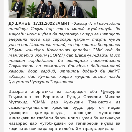
ДУШАНБЕ, 17.11.2022 /АМИТ «Ховар»/.
«Тезонидани
татбиқи Саҳми дар сатҳи миллӣ муайяншуда бо
мақсади ноил шудан ба партовҳои сифр ва интиқоли
энергияи тоза дар саросари ҷаҳон»- таҳти чунин
унвон дар Павилиони миллӣ, ки дар ҳошияи Конфронси
27-уми ҷонибҳои Конвенсияи қолабии СММ оид ба
тағйирёбии иқлим (COP27) дар Шарм-уш-Шайхи Миср
ташкил гардидааст, бо иштироки намояндагони
Тоҷикистон ва созмонҳои бонуфузи байналмилалӣ
ҳамоиш доир гардид, иттилоъ доданд ба АМИТ
«Ховар» дар Кумитаи ҳифзи муҳити зисти назди
Ҳукумати Ҷумҳурии Тоҷикистон.
Вазорати энергетика ва захираҳои оби Ҷумҳурии
Тоҷикистон ва Барномаи Рушди Созмони Милали
Муттаҳид /СММ/ дар Ҷумҳурии Тоҷикистон аз
созмондиҳандагони ҳамоиш буда, дар он нақши
ҳамкории ҳамоҳангшуда, талошҳои муштараки
минтақавӣ ва глобалӣ барои ноил шудан ба натиҷаҳои
назаррас дар мутобиқшавӣ ба тағйирёбии иқлим ва
коҳиши афзоиши ҳарорати глобалӣ матраҳ гардиданд.