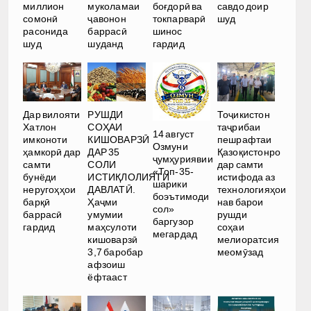
миллион
муколамаи
боғдорӣ ва
савдо доир
сомонӣ
ҷавонон
токпарварӣ
шуд
расонида
баррасӣ
шинос
шуд
шуданд
гардид
РУШДИ
Дар вилояти
Тоҷикистон
СОҲАИ
Хатлон
таҷрибаи
14 август
КИШОВАРЗӢ
имконоти
пешрафтаи
Озмуни
ДАР 35
ҳамкорӣ дар
Қазоқистонро
ҷумҳуриявии
СОЛИ
самти
дар самти
«Топ-35-
ИСТИҚЛОЛИЯТИ
бунёди
истифода аз
шарики
ДАВЛАТӢ.
неругоҳҳои
технологияҳои
боэътимоди
Ҳаҷми
барқӣ
нав барои
сол»
умумии
баррасӣ
рушди
баргузор
маҳсулоти
гардид
соҳаи
мегардад
кишоварзӣ
мелиоратсия
3,7 баробар
меомӯзад
афзоиш
ёфтааст