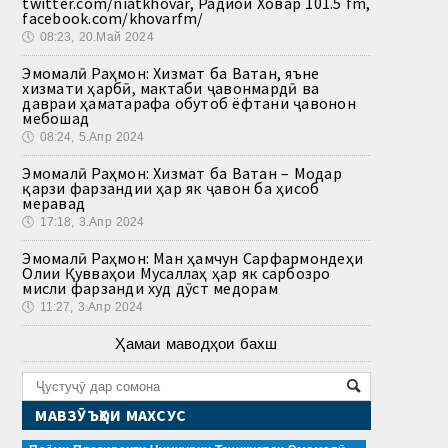
twitter.com/niatkhovar, Радиои Ховар 101.5 fm,
facebook.com/khovarfm/
🕔
08:23, 20.Май 2024
Эмомалӣ Раҳмон: Хизмат ба Ватан, яъне
хизмати ҳарбӣ, мактаби ҷавонмардӣ ва
давраи ҳаматарафа обутоб ёфтани ҷавонон
мебошад
🕔
08:24, 5.Апр 2024
Эмомалӣ Раҳмон: Хизмат ба Ватан – Модар
қарзи фарзандии ҳар як ҷавон ба ҳисоб
меравад
🕔
17:18, 3.Апр 2024
Эмомалӣ Раҳмон: Ман ҳамчун Сарфармондеҳи
Олии Қувваҳои Мусаллаҳ ҳар як сарбозро
мисли фарзанди худ дӯст медорам
🕔
11:27, 3.Апр 2024
Ҳамаи маводҳои бахш
МАВЗӮЪҲОИ МАХСУС