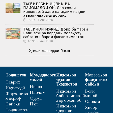
ТАҒЙИРЁБИИ ИҚЛИМ ВА
ПАЙОМАДҲОИ ОН. Дар соҳаи
кишоварзӣ ҳаво ва иқлим нақши
аввалиндараҷа доранд
🕔
09:14, 7.Авг 2026
ТАВСИЯҲОИ МУФИД. Доир ба тарзи
нави захира кардани меваҷоту
сабзавот барои фасли зимистон
🕔
10:36, 6.Авг 2026
Ҳамаи маводҳои бахш
Тоҷикистон
Муқаддасоти
Иқдомҳои
Мавзеъҳои
миллӣ
ҷаҳонии
фарҳангию
Таърих
Тоҷикистон
сайёҳӣ
Нишон
Иқтисодӣ
Иқдомҳои
Боғи
Парчам
Фарҳанг ва
байналмилалӣ
миллӣ
маориф
Суруд
дар соҳаи об
Саразм
Сайёҳӣ
Пул
Иқдомҳои
Ҳисор
Тоҷикистон
ҷаҳонии