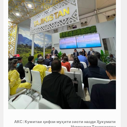
АКС: Кумитаи ҳифзи муҳити зисти назди Ҳукумати
Ҷумҳурии Тоҷикистон