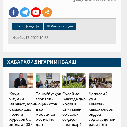

Чопи саҳифа
✉
Равон кардан
Ноябрь 17, 2022 10:28
ХАБАРҲОИ ДИГАРИ ИН БАХШ
Ҳаҷми
Ташаббусҳои
Сулаймон
Ҷаласаи 21-
умумии
глобалии
Зиёзода дар
уми
маблағгузории
Тоҷикистон
ноҳияи
Кумитаи
сармоя дар
дар
Спитамен
ҳамоҳангсоз
ноҳияи
масъалаи
бо вазъи
оид ба
Хуросон ба
обу иқлим
соҳаҳои
содагардонии
зиёда аз 337
дар
пахтакорӣ,
расмиёти