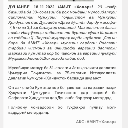
ДУШАНБЕ, 18.11.2022 /АМИТ
«
Ховар
»
/.
20 ноябр
бахшида ба 30- солагии ба роҳ мондани муносибатҳои
дипломатии Ҷумҳурии Тоҷикистон ва Ҷумҳурии
Ҳиндустон дар Душанбе
«
Дави дӯстӣ
»
дар ду масофа-
7,5 км ва 3,1 км баргузор мешавад. Макони оғози дав аз
назди Наврӯзгоҳи пойтахт то буриши кӯчаи Карамов
ва хиёбони Ҳ. Шерозӣ муқаррар карда шудааст.
Дар ин
бора ба АМИТ «Ховар» муовини сардори Раёсати
тарбияи ҷисмонӣ ва инкишофи варзиши дастгоҳи
марказии Кумитаи кор бо ҷавонон ва варзиши ҷумҳурӣ
Муҳаммадтолиб Шокирзода хабар дод.
Мусобиқаи мазкур ба 31-солагии Истиқлолияти давлатии
Ҷумҳурии Тоҷикистон ва 75-солагии Истиқлолияти
давлатии Ҷумҳурии Ҳиндустон бахшида шудааст.
Он аз ҷониби Кумитаи кор бо ҷавонон ва варзиши назди
Ҳукумати Ҷумҳурии Тоҷикистон дар якҷоягӣ бо
Сафорати Ҳиндустон дар Душанбе баргузор мегардад.
Ғолибону ҷоизадорон бо туҳфаҳои пуливу молӣ
қадрдонӣ мегарданд.
АКС: АМИТ «Ховар»