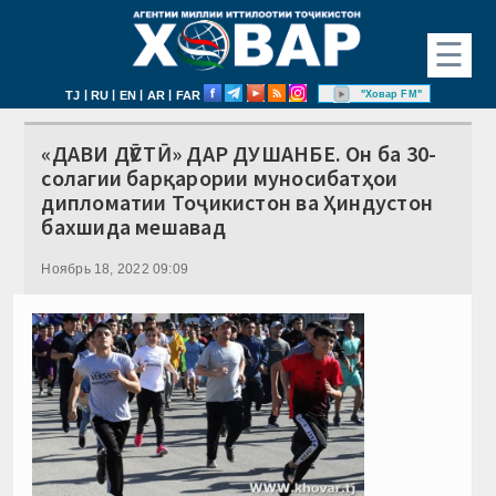
☰
|
|
|
|
"Ховар FM"
TJ
RU
EN
AR
FAR
«ДАВИ ДӮСТӢ» ДАР ДУШАНБЕ. Он ба 30-
солагии барқарории муносибатҳои
дипломатии Тоҷикистон ва Ҳиндустон
бахшида мешавад
Ноябрь 18, 2022 09:09