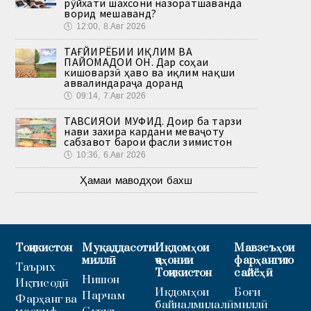
рӯйхати шахсони назоратшаванда
ворид мешаванд?
🕔
12:00, 8.Авг 2026
ТАҒЙИРЁБИИ ИҚЛИМ ВА
ПАЙОМАДҲОИ ОН. Дар соҳаи
кишоварзӣ ҳаво ва иқлим нақши
аввалиндараҷа доранд
🕔
09:14, 7.Авг 2026
ТАВСИЯҲОИ МУФИД. Доир ба тарзи
нави захира кардани меваҷоту
сабзавот барои фасли зимистон
🕔
10:36, 6.Авг 2026
Ҳамаи маводҳои бахш
Тоҷикистон
Муқаддасоти
Иқдомҳои
Мавзеъҳои
миллӣ
ҷаҳонии
фарҳангию
Таърих
Тоҷикистон
сайёҳӣ
Нишон
Иқтисодӣ
Иқдомҳои
Боғи
Парчам
Фарҳанг ва
байналмилалӣ
миллӣ