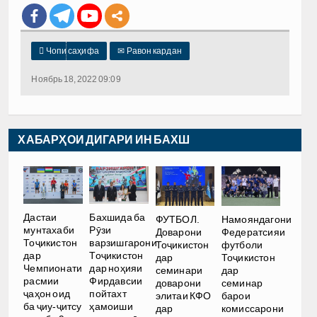

Чопи саҳифа
✉
Равон кардан
Ноябрь 18, 2022 09:09
ХАБАРҲОИ ДИГАРИ ИН БАХШ
Дастаи
Бахшида ба
ФУТБОЛ.
Намояндагони
мунтахаби
Рӯзи
Доварони
Федератсияи
Тоҷикистон
варзишгарони
Тоҷикистон
футболи
дар
Тоҷикистон
дар
Тоҷикистон
Чемпионати
дар ноҳияи
семинари
дар
расмии
Фирдавсии
доварони
семинар
ҷаҳон оид
пойтахт
элитаи КФО
барои
ба ҷиу-ҷитсу
ҳамоиши
дар
комиссарони