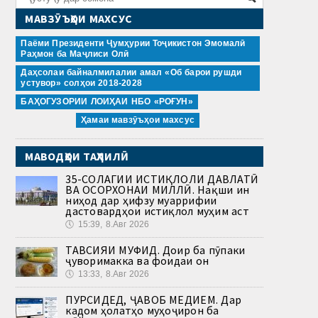
МАВЗӮЪҲОИ МАХСУС
Паёми Президенти Ҷумҳурии Тоҷикистон Эмомалӣ
Раҳмон ба Маҷлиси Олӣ
Даҳсолаи байналмилалии амал «Об барои рушди
устувор» солҳои 2018-2028
БАҲОГУЗОРИИ ЛОИҲАИ НБО «РОҒУН»
Ҳамаи мавзӯъҳои махсус
МАВОДҲОИ ТАҲЛИЛӢ
35-СОЛАГИИ ИСТИҚЛОЛИ ДАВЛАТӢ
ВА ОСОРХОНАИ МИЛЛӢ. Нақши ин
ниҳод дар ҳифзу муаррифии
дастовардҳои истиқлол муҳим аст
🕔
15:39, 8.Авг 2026
ТАВСИЯИ МУФИД. Доир ба пӯпаки
ҷуворимакка ва фоидаи он
🕔
13:33, 8.Авг 2026
ПУРСИДЕД, ҶАВОБ МЕДИҲЕМ. Дар
кадом ҳолатҳо муҳоҷирон ба