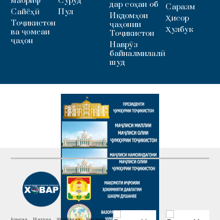
маориф
Суруд
дар соҳаи об
Саразм
Сайёҳӣ
Пул
Иқдомҳои
Ҳисор
Тоҷикистон
ҷаҳонии
Ҳулбук
ва ҷомеаи
Тоҷикистон
ҷаҳон
Наврӯз
байналмилалӣ
шуд
Агентии Миллии Иттилоотии Тоҷикистон