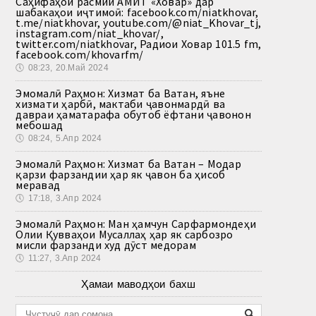
Саҳифаҳои расмии АМИТ «Ховар» дар
шабакаҳои иҷтимоӣ: facebook.com/niatkhovar,
t.me/niatkhovar, youtube.com/@niat_Khovar_tj,
instagram.com/niat_khovar/,
twitter.com/niatkhovar, Радиои Ховар 101.5 fm,
facebook.com/khovarfm/
🕔
08:23, 20.Май 2024
Эмомалӣ Раҳмон: Хизмат ба Ватан, яъне
хизмати ҳарбӣ, мактаби ҷавонмардӣ ва
давраи ҳаматарафа обутоб ёфтани ҷавонон
мебошад
🕔
08:24, 5.Апр 2024
Эмомалӣ Раҳмон: Хизмат ба Ватан – Модар
қарзи фарзандии ҳар як ҷавон ба ҳисоб
меравад
🕔
17:18, 3.Апр 2024
Эмомалӣ Раҳмон: Ман ҳамчун Сарфармондеҳи
Олии Қувваҳои Мусаллаҳ ҳар як сарбозро
мисли фарзанди худ дӯст медорам
🕔
11:27, 3.Апр 2024
Ҳамаи маводҳои бахш