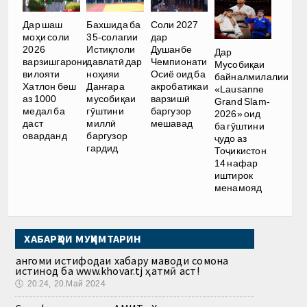
Дар шаш
Бахшида ба
Соли 2027
моҳи соли
35-солагии
дар
2026
Истиқлоли
Душанбе
Дар
варзишгарони
давлатӣ дар
Чемпионати
Мусобиқаи
вилояти
ноҳияи
Осиё оид ба
байналмилалии
Хатлон беш
Данғара
акробатикаи
«Lausanne
аз 1000
мусобиқаи
варзишӣ
Grand Slam-
медал ба
гӯштини
баргузор
2026» оид
даст
миллӣ
мешавад
ба гӯштини
оварданд
баргузор
ҷудо аз
гардид
Тоҷикистон
14 нафар
иштирок
менамояд
ХАБАРҲОИ МУҲИМТАРИН
Ҳангоми истифодаи хабару маводи сомона
истинод ба www.khovar.tj ҳатмӣ аст!
🕔
20:24, 20.Май 2024