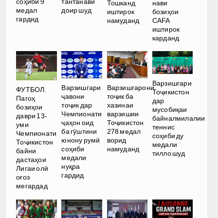
соҳиби 9
тантанавӣ
Тошканд
нави
медал
доир шуд
иштирок
бозиҳои
гардид
намуданд
CAFA
иштирок
карданд
Варзишгари
Варзишгари
Варзишгарони
ФУТБОЛ.
Тоҷикистон
ҷавони
тоҷик ба
Пагоҳ
дар
тоҷик дар
хазинаи
бозиҳои
мусобиқаи
Чемпионати
варзишии
даври 13-
байналмилалии
ҷаҳон оид
Тоҷикистон
уми
теннис
ба гӯштини
278 медал
Чемпионати
соҳиби ду
юнону румӣ
ворид
Тоҷикистон
медали
соҳиби
намуданд
байни
тилло шуд
медали
дастаҳои
нуқра
Лигаи олӣ
гардид
оғоз
мегардад