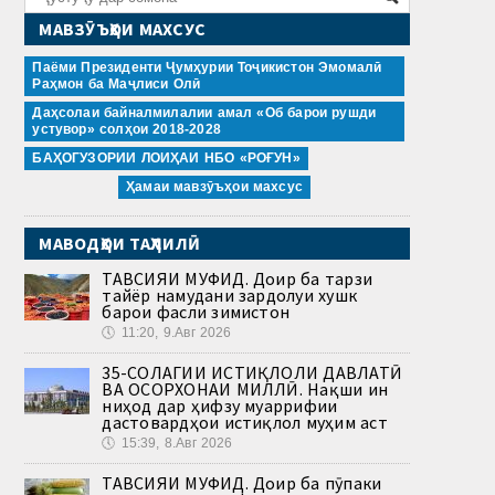
МАВЗӮЪҲОИ МАХСУС
Паёми Президенти Ҷумҳурии Тоҷикистон Эмомалӣ
Раҳмон ба Маҷлиси Олӣ
Даҳсолаи байналмилалии амал «Об барои рушди
устувор» солҳои 2018-2028
БАҲОГУЗОРИИ ЛОИҲАИ НБО «РОҒУН»
Ҳамаи мавзӯъҳои махсус
МАВОДҲОИ ТАҲЛИЛӢ
ТАВСИЯИ МУФИД. Доир ба тарзи
тайёр намудани зардолуи хушк
барои фасли зимистон
🕔
11:20, 9.Авг 2026
35-СОЛАГИИ ИСТИҚЛОЛИ ДАВЛАТӢ
ВА ОСОРХОНАИ МИЛЛӢ. Нақши ин
ниҳод дар ҳифзу муаррифии
дастовардҳои истиқлол муҳим аст
🕔
15:39, 8.Авг 2026
ТАВСИЯИ МУФИД. Доир ба пӯпаки