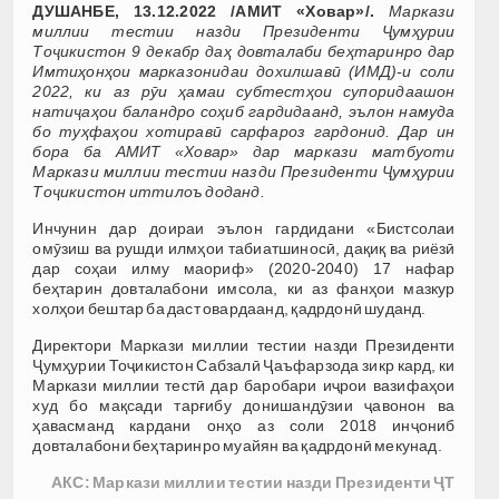
ДУШАНБЕ, 13.12.2022 /АМИТ «Ховар»/.
Маркази
миллии тестии назди Президенти Ҷумҳурии
Тоҷикистон 9 декабр даҳ довталаби беҳтаринро дар
Имтиҳонҳои марказонидаи дохилшавӣ (ИМД)-и соли
2022, ки аз рӯи ҳамаи субтестҳои супоридаашон
натиҷаҳои баландро соҳиб гардидаанд, эълон намуда
бо туҳфаҳои хотиравӣ сарфароз гардонид. Дар ин
бора ба АМИТ «Ховар» дар маркази матбуоти
Маркази миллии тестии назди Президенти Ҷумҳурии
Тоҷикистон иттилоъ доданд.
Инчунин дар доираи эълон гардидани «Бистсолаи
омӯзиш ва рушди илмҳои табиатшиносӣ, дақиқ ва риёзӣ
дар соҳаи илму маориф» (2020-2040) 17 нафар
беҳтарин довталабони имсола, ки аз фанҳои мазкур
холҳои бештар ба даст овардаанд, қадрдонӣ шуданд.
Директори Маркази миллии тестии назди Президенти
Ҷумҳурии Тоҷикистон Сабзалӣ Ҷаъфарзода зикр кард, ки
Маркази миллии тестӣ дар баробари иҷрои вазифаҳои
худ бо мақсади тарғибу донишандӯзии ҷавонон ва
ҳавасманд кардани онҳо аз соли 2018 инҷониб
довталабони беҳтаринро муайян ва қадрдонӣ мекунад.
АКС: Маркази миллии тестии назди Президенти ҶТ