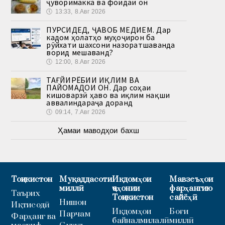
ҷуворимакка ва фоидаи он
🕔
13:33, 8.Авг 2026
ПУРСИДЕД, ҶАВОБ МЕДИҲЕМ. Дар
кадом ҳолатҳо муҳоҷирон ба
рӯйхати шахсони назоратшаванда
ворид мешаванд?
🕔
12:00, 8.Авг 2026
ТАҒЙИРЁБИИ ИҚЛИМ ВА
ПАЙОМАДҲОИ ОН. Дар соҳаи
кишоварзӣ ҳаво ва иқлим нақши
аввалиндараҷа доранд
🕔
09:14, 7.Авг 2026
Ҳамаи маводҳои бахш
Тоҷикистон
Муқаддасоти
Иқдомҳои
Мавзеъҳои
миллӣ
ҷаҳонии
фарҳангию
Таърих
Тоҷикистон
сайёҳӣ
Нишон
Иқтисодӣ
Иқдомҳои
Боғи
Парчам
Фарҳанг ва
байналмилалӣ
миллӣ