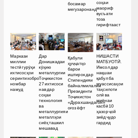
соҳаи
босамар
маориф
мегузаронанд
вусъати
тоза
гирифтааст
Маркази
Дар
НИШАСТИ
Қабули
миллии
Донишкадаи
МАТБУОТӢ.
ҳуҷҷатҳо
тестӣ гурӯҳи
кӯҳию
Имсол дар
барои
ихтисосҳои
металлургии
нақшаи
иштирок дар
серинтихобро
Тоҷикистон
қабул ба
Стипендияи
номбар
27 ихтисоси
муассисаҳои
байналмилалии
намуд
нав дар
таҳсилоти
Президенти
соҳаи
олӣ ва
Тоҷикистон
технология
миёнаи
«Дурахшандагон»
ва
касбӣ 10
оғоз ёфт
металлургияи
ҳазор ҷой
металлҳои
зиёд ҷудо
сиёҳ ташкил
гардид
мешавад