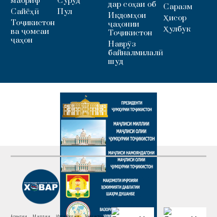
маориф
Суруд
дар соҳаи об
Саразм
Сайёҳӣ
Пул
Иқдомҳои
Ҳисор
Тоҷикистон
ҷаҳонии
Ҳулбук
ва ҷомеаи
Тоҷикистон
ҷаҳон
Наврӯз
байналмилалӣ
шуд
Агентии Миллии Иттилоотии Тоҷикистон