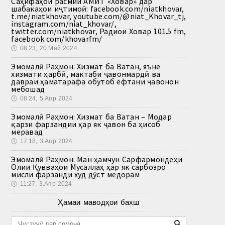
Саҳифаҳои расмии АМИТ «Ховар» дар
шабакаҳои иҷтимоӣ: facebook.com/niatkhovar,
t.me/niatkhovar, youtube.com/@niat_Khovar_tj,
instagram.com/niat_khovar/,
twitter.com/niatkhovar, Радиои Ховар 101.5 fm,
facebook.com/khovarfm/
🕔
08:23, 20.Май 2024
Эмомалӣ Раҳмон: Хизмат ба Ватан, яъне
хизмати ҳарбӣ, мактаби ҷавонмардӣ ва
давраи ҳаматарафа обутоб ёфтани ҷавонон
мебошад
🕔
08:24, 5.Апр 2024
Эмомалӣ Раҳмон: Хизмат ба Ватан – Модар
қарзи фарзандии ҳар як ҷавон ба ҳисоб
меравад
🕔
17:18, 3.Апр 2024
Эмомалӣ Раҳмон: Ман ҳамчун Сарфармондеҳи
Олии Қувваҳои Мусаллаҳ ҳар як сарбозро
мисли фарзанди худ дӯст медорам
🕔
11:27, 3.Апр 2024
Ҳамаи маводҳои бахш