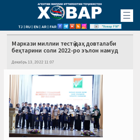
☰
|
|
|
|
"Ховар FM"
TJ
RU
EN
AR
FAR
Маркази миллии тестӣ даҳ довталаби
беҳтарини соли 2022-ро эълон намуд
Декабрь 13, 2022 11:07