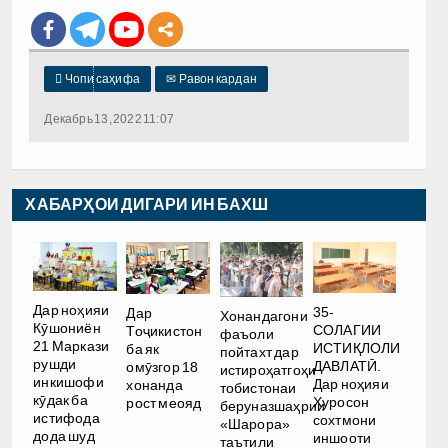

Чопи саҳифа
✉
Равон кардан
Декабрь 13, 2022 11:07
ХАБАРҲОИ ДИГАРИ ИН БАХШ
Дар ноҳияи
35-
Дар
Хонандагони
Кӯшониён
СОЛАГИИ
Тоҷикистон
фаъоли
21 Маркази
ИСТИҚЛОЛИ
ба як
пойтахт дар
рушди
ДАВЛАТӢ.
омӯзгор 18
истироҳатгоҳи
инкишофи
Дар ноҳияи
хонанда
тобистонаи
кӯдак ба
Хуросон
рост меояд
беруназшаҳрии
истифода
сохтмони
«Шарора»
дода шуд
иншооти
таътили