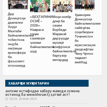
Дар
Ҳамкории
«БЕҲТАРИНИ
Моҳи ноябр
Донишгоҳи
Донишгоҳи
ОСИЁ –
доир ба
давлатии
байналмилалии
2026».
саҳми
Хоруғ
сайёҳӣ ва
Навраси
Борбади
Мактаби
соҳибкории
тоҷик
Марвазӣ
байналмилалии
Тоҷикистон
сазовори
дар рушди
тобистона
бо
ҷоизаи
мусиқӣ
оид ба
муассисаҳои
байналмилалӣ
конфронси
омӯзиши
пешрафтаи
шуд
байналмилалӣ
криосфера
Чину Ҷопон
баргузор
ба
тақвият
мегардад
фаъолият
меёбад
оғоз намуд
ХАБАРҲОИ МУҲИМТАРИН
Ҳангоми истифодаи хабару маводи сомона
истинод ба www.khovar.tj ҳатмӣ аст!
🕔
20:24, 20.Май 2024