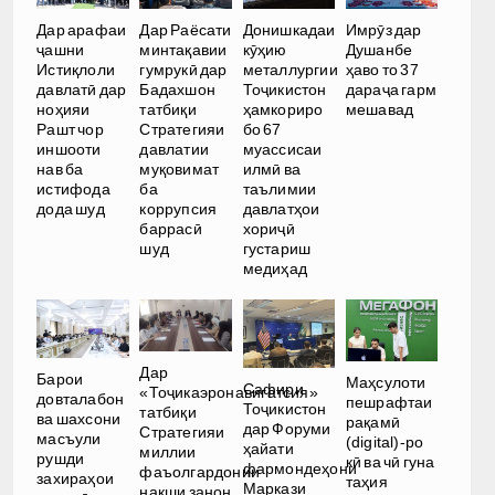
Дар арафаи
Дар Раёсати
Донишкадаи
Имрӯз дар
ҷашни
минтақавии
кӯҳию
Душанбе
Истиқлоли
гумрукӣ дар
металлургии
ҳаво то 37
давлатӣ дар
Бадахшон
Тоҷикистон
дараҷа гарм
ноҳияи
татбиқи
ҳамкориро
мешавад
Рашт чор
Стратегияи
бо 67
иншооти
давлатии
муассисаи
нав ба
муқовимат
илмӣ ва
истифода
ба
таълимии
дода шуд
коррупсия
давлатҳои
баррасӣ
хориҷӣ
шуд
густариш
медиҳад
Дар
Барои
Маҳсулоти
Сафири
«Тоҷикаэронавигатсия»
довталабон
пешрафтаи
Тоҷикистон
татбиқи
ва шахсони
рақамӣ
дар Форуми
Стратегияи
масъули
(digital)-ро
ҳайати
миллии
рушди
кӣ ва чӣ гуна
фармондеҳони
фаъолгардонии
захираҳои
таҳия
Маркази
нақши занон