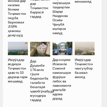
инсонӣ дар
менамояд
омӯзишҳои
дар
низоми
таҳқиқотии
Тоҷикистон
бонкии
Шарқи
баррасӣ
Тоҷикистон
Наздик ва
гардид
оид ба
Осиёи
барномаи
Ҷанубӣ
JISPA
иштирок
ҳамоиш
намуд
доир шуд
Имрӯз дар
Дар ноҳияи
Имрӯз дар
Дар
водиҳои
Исмоили
Тоҷикистон
Душанбе
Тоҷикистон
Сомонӣ
чангу ғубор
176 кило
ҳаво то 33
намоишҳои
ба амал
гӯшти
дараҷа гарм
фурӯши
меояд
бедонаи ба
мешавад
либос ва
талаботи
лавозимоти
бехатарӣ
мактабӣ
ҷавобгӯнабуда
идома
мусодира
дорад
гардид