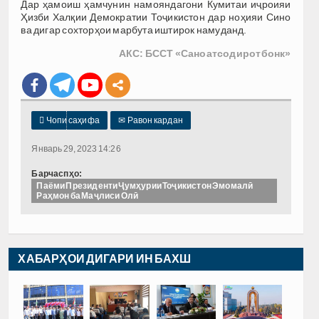
Дар ҳамоиш ҳамчунин намояндагони Кумитаи иҷроияи
Ҳизби Халқии Демократии Тоҷикистон дар ноҳияи Сино
ва дигар сохторҳои марбута иштирок намуданд.
АКС: БССТ «Саноатсодиротбонк»

Чопи саҳифа
✉
Равон кардан
Январь 29, 2023 14:26
Барчаспҳо:
Паёми Президенти Ҷумҳурии Тоҷикистон Эмомалӣ
Раҳмон ба Маҷлиси Олӣ
ХАБАРҲОИ ДИГАРИ ИН БАХШ