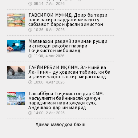
🕔
09:14, 7.Авг 2026
ТАВСИЯҲОИ МУФИД. Доир ба тарзи
нави захира кардани меваҷоту
сабзавот барои фасли зимистон
🕔
10:36, 6.Авг 2026
Малакаҳои рақамӣ заминаи рушди
иқтисоди рақобатпазири
Тоҷикистон мебошанд
🕔
11:30, 4.Авг 2026
ТАҒЙИРЁБИИ ИҚЛИМ. Эл-Нинё ва
Ла-Ниня – ду ҳодисаи табиие, ки ба
иқлими ҷаҳон таъсир мерасонанд
🕔
10:00, 4.Авг 2026
Ташаббуси Тоҷикистон дар СММ:
масъулияти байнинаслӣ ҳамчун
парадигмаи нави ҳуқуқи сулҳ.
Андешаҳо дар ин маврид
🕔
14:00, 2.Авг 2026
Ҳамаи маводҳои бахш