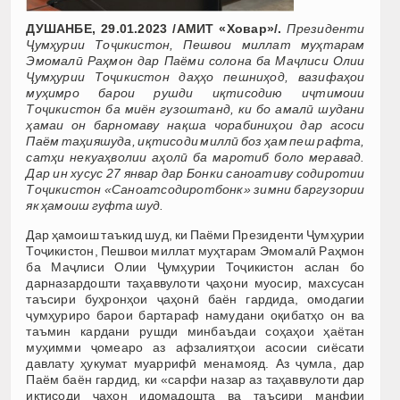
ДУШАНБЕ, 29.01.2023 /АМИТ «Ховар»/.
Президенти
Ҷумҳурии Тоҷикистон, Пешвои миллат муҳтарам
Эмомалӣ Раҳмон дар Паёми солона ба Маҷлиси Олии
Ҷумҳурии Тоҷикистон даҳҳо пешниҳод, вазифаҳои
муҳимро барои рушди иқтисодию иҷтимоии
Тоҷикистон ба миён гузоштанд, ки бо амалӣ шудани
ҳамаи он барномаву нақша чорабиниҳои дар асоси
Паём таҳияшуда, иқтисоди миллӣ боз ҳам пеш рафта,
сатҳи некуаҳволии аҳолӣ ба маротиб боло меравад.
Дар ин хусус 27 январ дар Бонки саноативу содиротии
Тоҷикистон «Саноатсодиротбонк» зимни баргузории
як ҳамоиш гуфта шуд.
Дар ҳамоиш таъкид шуд, ки Паёми Президенти Ҷумҳурии
Тоҷикистон, Пешвои миллат муҳтарам Эмомалӣ Раҳмон
ба Маҷлиси Олии Ҷумҳурии Тоҷикистон аслан бо
дарназардошти таҳаввулоти ҷаҳони муосир, махсусан
таъсири буҳронҳои ҷаҳонӣ баён гардида, омодагии
ҷумҳуриро барои бартараф намудани оқибатҳо он ва
таъмин кардани рушди минбаъдаи соҳаҳои ҳаётан
муҳимми ҷомеаро аз афзалиятҳои асосии сиёсати
давлату ҳукумат муаррифӣ менамояд. Аз ҷумла, дар
Паём баён гардид, ки «сарфи назар аз таҳаввулоти дар
иқтисоди ҷаҳон идомадошта ва таъсири манфии