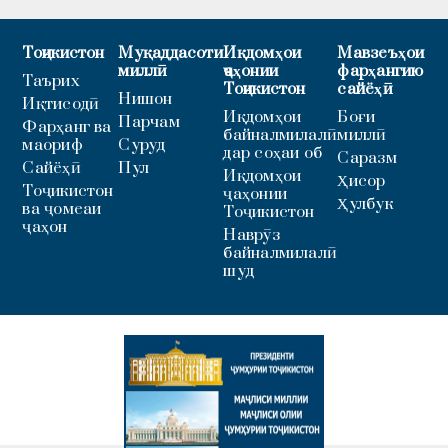
Тоҷикистон
Муқаддасоти
Иқдомҳои
Мавзеъҳои
миллӣ
ҷаҳонии
фарҳангию
Таърих
Тоҷикистон
сайёҳӣ
Нишон
Иқтисодӣ
Иқдомҳои
Боғи
Парчам
Фарҳанг ва
байналмилалӣ
миллӣ
маориф
Суруд
дар соҳаи об
Саразм
Сайёҳӣ
Пул
Иқдомҳои
Ҳисор
Тоҷикистон
ҷаҳонии
Ҳулбук
ва ҷомеаи
Тоҷикистон
ҷаҳон
Наврӯз
байналмилалӣ
шуд