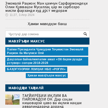
Эмомалӣ Раҳмон: Ман ҳамчун Сарфармондеҳи
Олии Қувваҳои Мусаллаҳ ҳар як сарбозро
мисли фарзанди худ дӯст медорам
🕔
11:27, 3.Апр 2024
Ҳамаи маводҳои бахш
МАВЗӮЪҲОИ МАХСУС
Паёми Президенти Ҷумҳурии Тоҷикистон Эмомалӣ
Раҳмон ба Маҷлиси Олӣ
Даҳсолаи байналмилалии амал «Об барои рушди
устувор» солҳои 2018-2028
БАҲОГУЗОРИИ ЛОИҲАИ НБО «РОҒУН»
Ҳамаи мавзӯъҳои махсус
МАВОДҲОИ ТАҲЛИЛӢ
ТАҒЙИРЁБИИ ИҚЛИМ ВА
ПАЙОМАДҲОИ ОН. Дар соҳаи
кишоварзӣ ҳаво ва иқлим нақши
аввалиндараҷа доранд