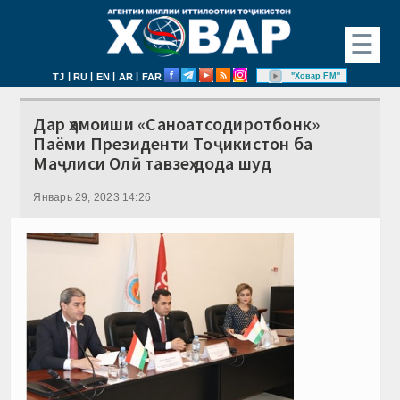
☰
|
|
|
|
"Ховар FM"
TJ
RU
EN
AR
FAR
Дар ҳамоиши «Саноатсодиротбонк»
Паёми Президенти Тоҷикистон ба
Маҷлиси Олӣ тавзеҳ дода шуд
Январь 29, 2023 14:26