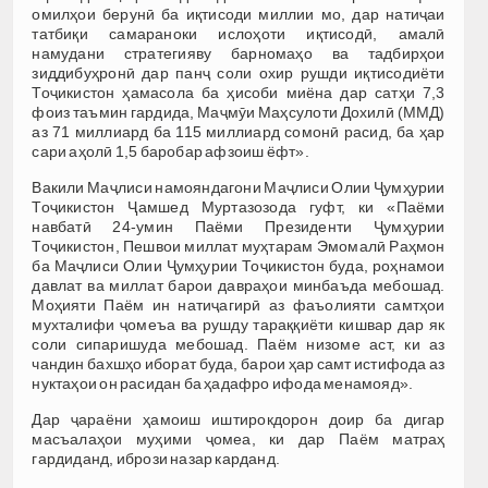
омилҳои берунӣ ба иқтисоди миллии мо, дар натиҷаи
татбиқи самараноки ислоҳоти иқтисодӣ, амалӣ
намудани стратегияву барномаҳо ва тадбирҳои
зиддибуҳронӣ дар панҷ соли охир рушди иқтисодиёти
Тоҷикистон ҳамасола ба ҳисоби миёна дар сатҳи 7,3
фоиз таъмин гардида, Маҷмӯи Маҳсулоти Дохилӣ (ММД)
аз 71 миллиард ба 115 миллиард сомонӣ расид, ба ҳар
сари аҳолӣ 1,5 баробар афзоиш ёфт».
Вакили Маҷлиси намояндагони Маҷлиси Олии Ҷумҳурии
Тоҷикистон Ҷамшед Муртазозода гуфт, ки «Паёми
навбатӣ 24-умин Паёми Президенти Ҷумҳурии
Тоҷикистон, Пешвои миллат муҳтарам Эмомалӣ Раҳмон
ба Маҷлиси Олии Ҷумҳурии Тоҷикистон буда, роҳнамои
давлат ва миллат барои давраҳои минбаъда мебошад.
Моҳияти Паём ин натиҷагирӣ аз фаъолияти самтҳои
мухталифи ҷомеъа ва рушду тараққиёти кишвар дар як
соли сипаришуда мебошад. Паём низоме аст, ки аз
чандин бахшҳо иборат буда, барои ҳар самт истифода аз
нуктаҳои он расидан ба ҳадафро ифода менамояд».
Дар ҷараёни ҳамоиш иштирокдорон доир ба дигар
масъалаҳои муҳими ҷомеа, ки дар Паём матраҳ
гардиданд, ибрози назар карданд.