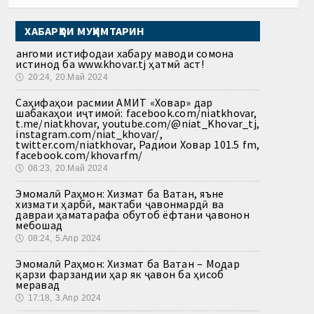
ХАБАРҲОИ МУҲИМТАРИН
Ҳангоми истифодаи хабару маводи сомона
истинод ба www.khovar.tj ҳатмӣ аст!
🕔
20:24, 20.Май 2024
Саҳифаҳои расмии АМИТ «Ховар» дар
шабакаҳои иҷтимоӣ: facebook.com/niatkhovar,
t.me/niatkhovar, youtube.com/@niat_Khovar_tj,
instagram.com/niat_khovar/,
twitter.com/niatkhovar, Радиои Ховар 101.5 fm,
facebook.com/khovarfm/
🕔
08:23, 20.Май 2024
Эмомалӣ Раҳмон: Хизмат ба Ватан, яъне
хизмати ҳарбӣ, мактаби ҷавонмардӣ ва
давраи ҳаматарафа обутоб ёфтани ҷавонон
мебошад
🕔
08:24, 5.Апр 2024
Эмомалӣ Раҳмон: Хизмат ба Ватан – Модар
қарзи фарзандии ҳар як ҷавон ба ҳисоб
меравад
🕔
17:18, 3.Апр 2024