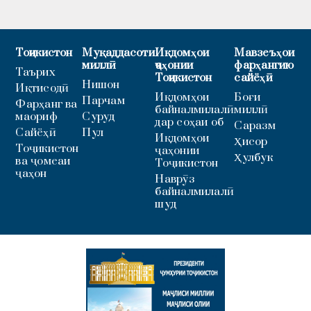
Тоҷикистон
Муқаддасоти
Иқдомҳои
Мавзеъҳои
миллӣ
ҷаҳонии
фарҳангию
Таърих
Тоҷикистон
сайёҳӣ
Нишон
Иқтисодӣ
Иқдомҳои
Боғи
Парчам
Фарҳанг ва
байналмилалӣ
миллӣ
маориф
Суруд
дар соҳаи об
Саразм
Сайёҳӣ
Пул
Иқдомҳои
Ҳисор
Тоҷикистон
ҷаҳонии
Ҳулбук
ва ҷомеаи
Тоҷикистон
ҷаҳон
Наврӯз
байналмилалӣ
шуд