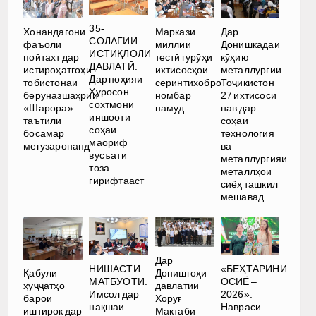
35-
Хонандагони
Маркази
Дар
СОЛАГИИ
фаъоли
миллии
Донишкадаи
ИСТИҚЛОЛИ
пойтахт дар
тестӣ гурӯҳи
кӯҳию
ДАВЛАТӢ.
истироҳатгоҳи
ихтисосҳои
металлургии
Дар ноҳияи
тобистонаи
серинтихобро
Тоҷикистон
Хуросон
беруназшаҳрии
номбар
27 ихтисоси
сохтмони
«Шарора»
намуд
нав дар
иншооти
таътили
соҳаи
соҳаи
босамар
технология
маориф
мегузаронанд
ва
вусъати
металлургияи
тоза
металлҳои
гирифтааст
сиёҳ ташкил
мешавад
Дар
НИШАСТИ
«БЕҲТАРИНИ
Қабули
Донишгоҳи
МАТБУОТӢ.
ОСИЁ –
ҳуҷҷатҳо
давлатии
Имсол дар
2026».
барои
Хоруғ
нақшаи
Навраси
иштирок дар
Мактаби