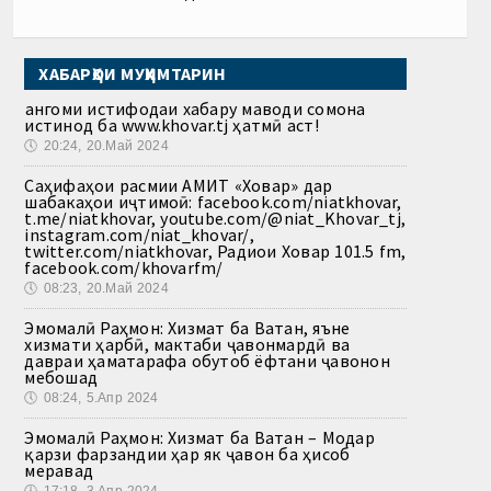
ХАБАРҲОИ МУҲИМТАРИН
Ҳангоми истифодаи хабару маводи сомона
истинод ба www.khovar.tj ҳатмӣ аст!
🕔
20:24, 20.Май 2024
Саҳифаҳои расмии АМИТ «Ховар» дар
шабакаҳои иҷтимоӣ: facebook.com/niatkhovar,
t.me/niatkhovar, youtube.com/@niat_Khovar_tj,
instagram.com/niat_khovar/,
twitter.com/niatkhovar, Радиои Ховар 101.5 fm,
facebook.com/khovarfm/
🕔
08:23, 20.Май 2024
Эмомалӣ Раҳмон: Хизмат ба Ватан, яъне
хизмати ҳарбӣ, мактаби ҷавонмардӣ ва
давраи ҳаматарафа обутоб ёфтани ҷавонон
мебошад
🕔
08:24, 5.Апр 2024
Эмомалӣ Раҳмон: Хизмат ба Ватан – Модар
қарзи фарзандии ҳар як ҷавон ба ҳисоб
меравад
🕔
17:18, 3.Апр 2024