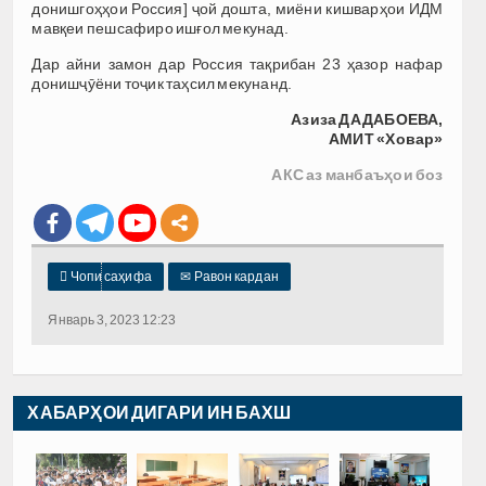
донишгоҳҳои Россия] ҷой дошта, миёни кишварҳои ИДМ
мавқеи пешсафиро ишғол мекунад.
Дар айни замон дар Россия тақрибан 23 ҳазор нафар
донишҷӯёни тоҷик таҳсил мекунанд.
Азиза ДАДАБОЕВА,
АМИТ «Ховар»
АКС аз манбаъҳои боз

Чопи саҳифа
✉
Равон кардан
Январь 3, 2023 12:23
ХАБАРҲОИ ДИГАРИ ИН БАХШ