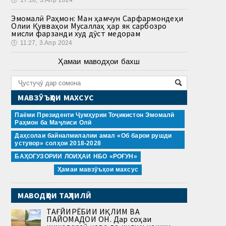
Эмомалӣ Раҳмон: Ман ҳамчун Сарфармондеҳи
Олии Қувваҳои Мусаллаҳ ҳар як сарбозро
мисли фарзанди худ дӯст медорам
🕔
11:27, 3.Апр 2024
Ҳамаи маводҳои бахш
МАВЗӮЪҲОИ МАХСУС
Паёми Президенти Ҷумҳурии Тоҷикистон Эмомалӣ
Раҳмон ба Маҷлиси Олӣ
Даҳсолаи байналмилалии амал «Об барои рушди
устувор» солҳои 2018-2028
БАҲОГУЗОРИИ ЛОИҲАИ НБО «РОҒУН»
Ҳамаи мавзӯъҳои махсус
МАВОДҲОИ ТАҲЛИЛӢ
ТАҒЙИРЁБИИ ИҚЛИМ ВА
ПАЙОМАДҲОИ ОН. Дар соҳаи