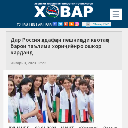
☰
|
|
|
|
"Ховар FM"
TJ
RU
EN
AR
FAR
Дар Россия ҳадафҳои пешниҳоди квотаҳо
барои таълими хориҷиёнро ошкор
карданд
Январь 3, 2023 12:23