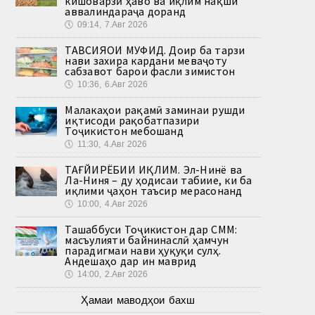
кишоварзӣ ҳаво ва иқлим нақши
аввалиндараҷа доранд
🕔
09:14, 7.Авг 2026
ТАВСИЯҲОИ МУФИД. Доир ба тарзи
нави захира кардани меваҷоту
сабзавот барои фасли зимистон
🕔
10:36, 6.Авг 2026
Малакаҳои рақамӣ заминаи рушди
иқтисоди рақобатпазири
Тоҷикистон мебошанд
🕔
11:30, 4.Авг 2026
ТАҒЙИРЁБИИ ИҚЛИМ. Эл-Нинё ва
Ла-Ниня – ду ҳодисаи табиие, ки ба
иқлими ҷаҳон таъсир мерасонанд
🕔
10:00, 4.Авг 2026
Ташаббуси Тоҷикистон дар СММ:
масъулияти байнинаслӣ ҳамчун
парадигмаи нави ҳуқуқи сулҳ.
Андешаҳо дар ин маврид
🕔
14:00, 2.Авг 2026
Ҳамаи маводҳои бахш