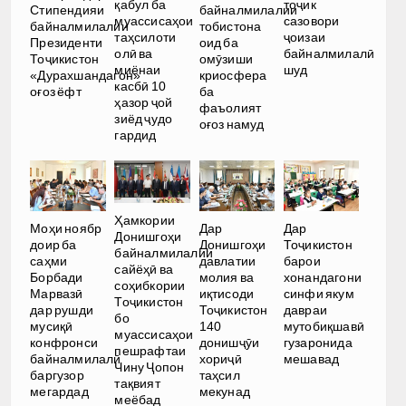
қабул ба
тоҷик
Стипендияи
байналмилалии
муассисаҳои
сазовори
байналмилалии
тобистона
таҳсилоти
ҷоизаи
Президенти
оид ба
олӣ ва
байналмилалӣ
Тоҷикистон
омӯзиши
миёнаи
шуд
«Дурахшандагон»
криосфера
касбӣ 10
оғоз ёфт
ба
ҳазор ҷой
фаъолият
зиёд ҷудо
оғоз намуд
гардид
Ҳамкории
Моҳи ноябр
Дар
Дар
Донишгоҳи
доир ба
Донишгоҳи
Тоҷикистон
байналмилалии
саҳми
давлатии
барои
сайёҳӣ ва
Борбади
молия ва
хонандагони
соҳибкории
Марвазӣ
иқтисоди
синфи якум
Тоҷикистон
дар рушди
Тоҷикистон
давраи
бо
мусиқӣ
140
мутобиқшавӣ
муассисаҳои
конфронси
донишҷӯи
гузаронида
пешрафтаи
байналмилалӣ
хориҷӣ
мешавад
Чину Ҷопон
баргузор
таҳсил
тақвият
мегардад
мекунад
меёбад