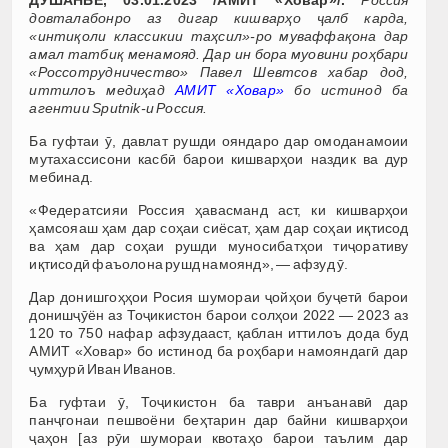
ДУШАНБЕ, 03.01.2023 /АМИТ «Ховар»/.
Россия
довталабонро аз дигар кишварҳо ҷалб карда,
«интиқоли классикии таҳсил»-ро муваффақона дар
амал татбиқ менамояд. Дар ин бора муовини роҳбари
«Россотрудничество» Павел Шевтсов хабар дод,
иттилоъ медиҳад
АМИТ «Ховар»
бо истинод ба
агентии Sputnik-и Россия.
Ба гуфтаи ӯ, давлат рушди ояндаро дар омоданамоии
мутахассисони касбӣ барои кишварҳои наздик ва дур
мебинад.
«Федератсияи Россия ҳавасманд аст, ки кишварҳои
ҳамсояаш ҳам дар соҳаи сиёсат, ҳам дар соҳаи иқтисод
ва ҳам дар соҳаи рушди муносибатҳои тиҷоративу
иқтисодӣ фаъолона рушд намоянд», — афзуд ӯ.
Дар донишгоҳҳои Росия шумораи ҷойҳои буҷетӣ барои
донишҷӯён аз Тоҷикистон барои солҳои 2022 — 2023 аз
120 то 750 нафар афзудааст, қаблан иттилоъ дода буд
АМИТ «Ховар» бо истинод ба роҳбари намояндагӣ дар
ҷумҳурӣ Иван Иванов.
Ба гуфтаи ӯ, Тоҷикистон ба таври анъанавӣ дар
панҷгонаи пешвоёни беҳтарин дар байни кишварҳои
ҷаҳон [аз рӯи шумораи квотаҳо барои таълим дар