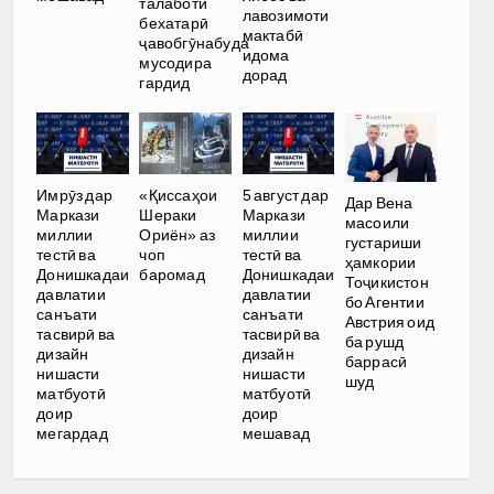
талаботи
лавозимоти
бехатарӣ
мактабӣ
ҷавобгӯнабуда
идома
мусодира
дорад
гардид
Имрӯз дар
«Қиссаҳои
5 август дар
Дар Вена
Маркази
Шераки
Маркази
масоили
миллии
Ориён» аз
миллии
густариши
тестӣ ва
чоп
тестӣ ва
ҳамкории
Донишкадаи
баромад
Донишкадаи
Тоҷикистон
давлатии
давлатии
бо Агентии
санъати
санъати
Австрия оид
тасвирӣ ва
тасвирӣ ва
ба рушд
дизайн
дизайн
баррасӣ
нишасти
нишасти
шуд
матбуотӣ
матбуотӣ
доир
доир
мегардад
мешавад