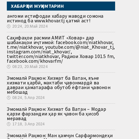
ХАБАРҲОИ МУҲИМТАРИН
Ҳангоми истифодаи хабару маводи сомона
истинод ба www.khovar.tj ҳатмӣ аст!
🕔
20:24, 20.Май 2024
Саҳифаҳои расмии АМИТ «Ховар» дар
шабакаҳои иҷтимоӣ: facebook.com/niatkhovar,
t.me/niatkhovar, youtube.com/@niat_Khovar_tj,
instagram.com/niat_khovar/,
twitter.com/niatkhovar, Радиои Ховар 101.5 fm,
facebook.com/khovarfm/
🕔
08:23, 20.Май 2024
Эмомалӣ Раҳмон: Хизмат ба Ватан, яъне
хизмати ҳарбӣ, мактаби ҷавонмардӣ ва
давраи ҳаматарафа обутоб ёфтани ҷавонон
мебошад
🕔
08:24, 5.Апр 2024
Эмомалӣ Раҳмон: Хизмат ба Ватан – Модар
қарзи фарзандии ҳар як ҷавон ба ҳисоб
меравад
🕔
17:18, 3.Апр 2024
Эмомалӣ Раҳмон: Ман ҳамчун Сарфармондеҳи