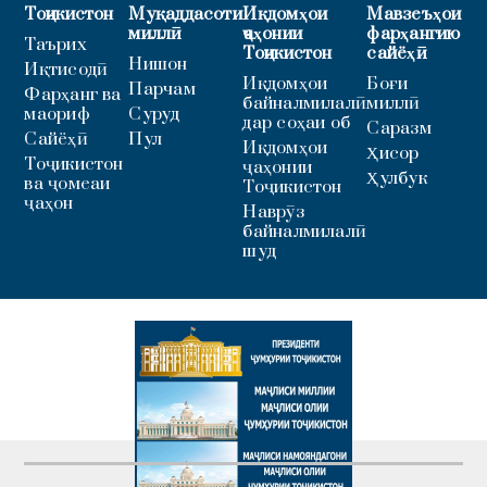
Тоҷикистон
Муқаддасоти
Иқдомҳои
Мавзеъҳои
миллӣ
ҷаҳонии
фарҳангию
Таърих
Тоҷикистон
сайёҳӣ
Нишон
Иқтисодӣ
Иқдомҳои
Боғи
Парчам
Фарҳанг ва
байналмилалӣ
миллӣ
маориф
Суруд
дар соҳаи об
Саразм
Сайёҳӣ
Пул
Иқдомҳои
Ҳисор
Тоҷикистон
ҷаҳонии
Ҳулбук
ва ҷомеаи
Тоҷикистон
ҷаҳон
Наврӯз
байналмилалӣ
шуд