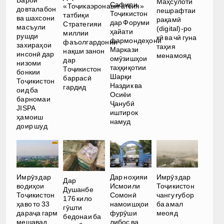
Барои
Маҳсулоти
Сафири
«Тоҷикаэронавигатсия»
довталабон
пешрафтаи
Тоҷикистон
татбиқи
ва шахсони
рақамӣ
дар Форуми
Стратегияи
масъули
(digital)-ро
ҳайати
миллии
рушди
кӣ ва чӣ гуна
фармондеҳони
фаъолгардонии
захираҳои
таҳия
Маркази
нақши занон
инсонӣ дар
менамояд
омӯзишҳои
дар
низоми
таҳқиқотии
Тоҷикистон
бонкии
Шарқи
баррасӣ
Тоҷикистон
Наздик ва
гардид
оид ба
Осиёи
барномаи
Ҷанубӣ
JISPA
иштирок
ҳамоиш
намуд
доир шуд
Имрӯз дар
Дар ноҳияи
Имрӯз дар
Дар
водиҳои
Исмоили
Тоҷикистон
Душанбе
Тоҷикистон
Сомонӣ
чангу ғубор
176 кило
ҳаво то 33
намоишҳои
ба амал
гӯшти
дараҷа гарм
фурӯши
меояд
бедонаи ба
мешавад
либос ва