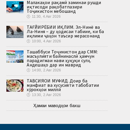
Малакаҳои рақамӣ заминаи рушди
иқтисоди рақобатпазири
Тоҷикистон мебошанд
🕔
11:30, 4.Авг 2026
ТАҒЙИРЁБИИ ИҚЛИМ. Эл-Нинё ва
Ла-Ниня – ду ҳодисаи табиие, ки ба
иқлими ҷаҳон таъсир мерасонанд
🕔
10:00, 4.Авг 2026
Ташаббуси Тоҷикистон дар СММ:
масъулияти байнинаслӣ ҳамчун
парадигмаи нави ҳуқуқи сулҳ.
Андешаҳо дар ин маврид
🕔
14:00, 2.Авг 2026
ТАВСИЯҲОИ МУФИД. Доир ба
манфиат ва хусусияти табобатии
хӯрокҳои миллӣ
🕔
13:30, 2.Авг 2026
Ҳамаи маводҳои бахш