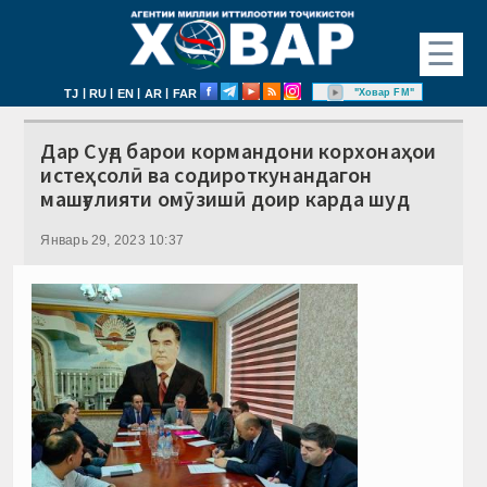
☰
|
|
|
|
"Ховар FM"
TJ
RU
EN
AR
FAR
Дар Суғд барои кормандони корхонаҳои
истеҳсолӣ ва содироткунандагон
машғулияти омӯзишӣ доир карда шуд
Январь 29, 2023 10:37