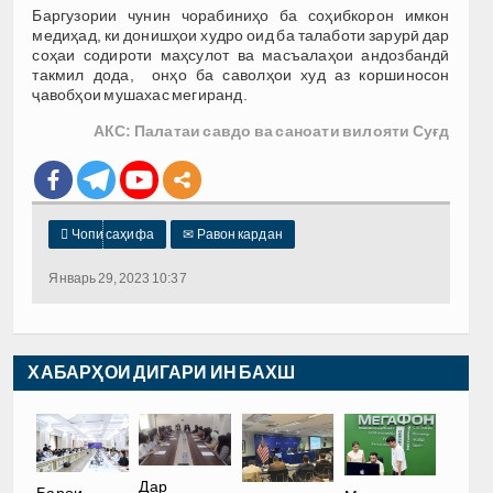
Баргузории чунин чорабиниҳо ба соҳибкорон имкон
медиҳад, ки донишҳои худро оид ба талаботи зарурӣ дар
соҳаи содироти маҳсулот ва масъалаҳои андозбандӣ
такмил дода, онҳо ба саволҳои худ аз коршиносон
ҷавобҳои мушахас мегиранд.
АКС: Палатаи савдо ва саноати вилояти Суғд

Чопи саҳифа
✉
Равон кардан
Январь 29, 2023 10:37
ХАБАРҲОИ ДИГАРИ ИН БАХШ
Дар