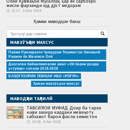
Олии Қувваҳои Мусаллаҳ ҳар як сарбозро
мисли фарзанди худ дӯст медорам
🕔
11:27, 3.Апр 2024
Ҳамаи маводҳои бахш
МАВЗӮЪҲОИ МАХСУС
Паёми Президенти Ҷумҳурии Тоҷикистон Эмомалӣ
Раҳмон ба Маҷлиси Олӣ
Даҳсолаи байналмилалии амал «Об барои рушди
устувор» солҳои 2018-2028
БАҲОГУЗОРИИ ЛОИҲАИ НБО «РОҒУН»
Ҳамаи мавзӯъҳои махсус
МАВОДҲОИ ТАҲЛИЛӢ
ТАВСИЯҲОИ МУФИД. Доир ба тарзи
нави захира кардани меваҷоту
сабзавот барои фасли зимистон
🕔
10:36, 6.Авг 2026