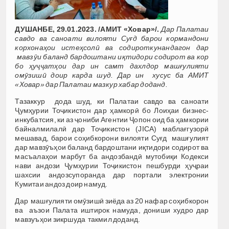
ДУШАНБЕ, 29.01.2023. /АМИТ «Ховар»/.
Дар Палатаи
савдо ва саноати вилояти Суғд барои кормандони
корхонаҳои истеҳсолӣ ва содироткунандагон дар
мавзӯи баланд бардоштани иқтидори содирот ва кор
бо ҳуҷҷатҳои дар ин самт дахлдор машғулияти
омӯзишӣ доир карда шуд. Дар ин хусус ба АМИТ
«Ховар» дар Палатаи мазкур хабар доданд.
Тазаккур дода шуд, ки Палатаи савдо ва саноати
Ҷумҳурии Тоҷикистон дар ҳамкорӣ бо Лоиҳаи бизнес-
инкубатсия, ки аз ҷониби Агентии Ҷопон оид ба ҳамкории
байналмилалӣ дар Тоҷикистон (JICA) маблағгузорӣ
мешавад, барои соҳибкорони вилояти Суғд машғулият
дар мавзӯъҳои баланд бардоштани иқтидори содирот ва
масъалаҳои марбут ба андозбандӣ мутобиқи Кодекси
нави андози Ҷумҳурии Тоҷикистон пешбурди ҳуҷраи
шахсии андозсупоранда дар портали электронии
Кумитаи андоз доир намуд.
Дар машғулияти омӯзишӣ зиёда аз 20 нафар соҳибкорон
ва аъзои Палата иштирок намуда, дониши худро дар
мавзуъҳои зикршуда такмил доданд.