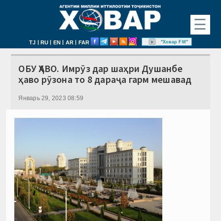
☰
|
|
|
|
"Ховар FM"
TJ
RU
EN
AR
FAR
ОБУ ҲАВО. Имрӯз дар шаҳри Душанбе
ҳаво рӯзона то 8 дараҷа гарм мешавад
Январь 29, 2023 08:59