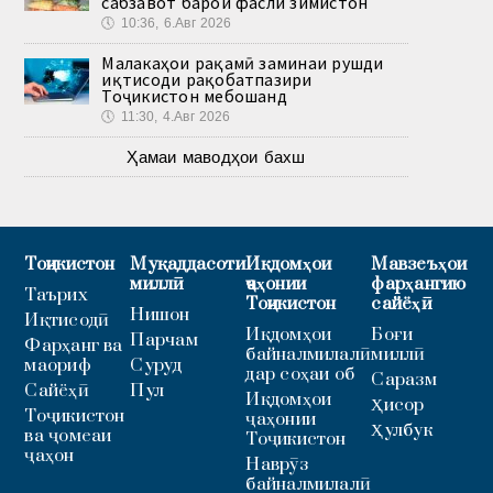
сабзавот барои фасли зимистон
🕔
10:36, 6.Авг 2026
Малакаҳои рақамӣ заминаи рушди
иқтисоди рақобатпазири
Тоҷикистон мебошанд
🕔
11:30, 4.Авг 2026
Ҳамаи маводҳои бахш
Тоҷикистон
Муқаддасоти
Иқдомҳои
Мавзеъҳои
миллӣ
ҷаҳонии
фарҳангию
Таърих
Тоҷикистон
сайёҳӣ
Нишон
Иқтисодӣ
Иқдомҳои
Боғи
Парчам
Фарҳанг ва
байналмилалӣ
миллӣ
маориф
Суруд
дар соҳаи об
Саразм
Сайёҳӣ
Пул
Иқдомҳои
Ҳисор
Тоҷикистон
ҷаҳонии
Ҳулбук
ва ҷомеаи
Тоҷикистон
ҷаҳон
Наврӯз
байналмилалӣ