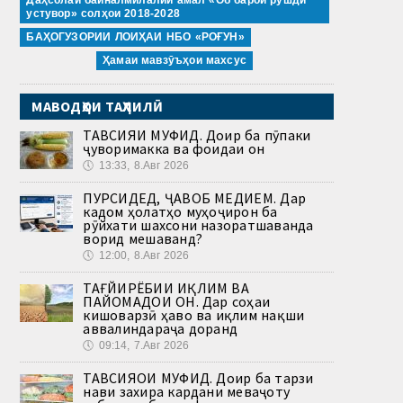
устувор» солҳои 2018-2028
БАҲОГУЗОРИИ ЛОИҲАИ НБО «РОҒУН»
Ҳамаи мавзӯъҳои махсус
МАВОДҲОИ ТАҲЛИЛӢ
ТАВСИЯИ МУФИД. Доир ба пӯпаки
ҷуворимакка ва фоидаи он
🕔
13:33, 8.Авг 2026
ПУРСИДЕД, ҶАВОБ МЕДИҲЕМ. Дар
кадом ҳолатҳо муҳоҷирон ба
рӯйхати шахсони назоратшаванда
ворид мешаванд?
🕔
12:00, 8.Авг 2026
ТАҒЙИРЁБИИ ИҚЛИМ ВА
ПАЙОМАДҲОИ ОН. Дар соҳаи
кишоварзӣ ҳаво ва иқлим нақши
аввалиндараҷа доранд
🕔
09:14, 7.Авг 2026
ТАВСИЯҲОИ МУФИД. Доир ба тарзи
нави захира кардани меваҷоту