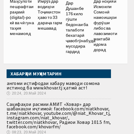
Имрӯз дар
Дар ноҳияи
Маҳсулоти
Дар
водиҳои
Исмоили
пешрафтаи
Душанбе
Тоҷикистон
Сомонӣ
рақамӣ
176 кило
ҳаво то 33
намоишҳои
(digital)-ро
гӯшти
дараҷа гарм
фурӯши
кӣ ва чӣ гуна
бедонаи ба
мешавад
либос ва
таҳия
талаботи
лавозимоти
менамояд
бехатарӣ
мактабӣ
ҷавобгӯнабуда
идома
мусодира
дорад
гардид
ХАБАРҲОИ МУҲИМТАРИН
Ҳангоми истифодаи хабару маводи сомона
истинод ба www.khovar.tj ҳатмӣ аст!
🕔
20:24, 20.Май 2024
Саҳифаҳои расмии АМИТ «Ховар» дар
шабакаҳои иҷтимоӣ: facebook.com/niatkhovar,
t.me/niatkhovar, youtube.com/@niat_Khovar_tj,
instagram.com/niat_khovar/,
twitter.com/niatkhovar, Радиои Ховар 101.5 fm,
facebook.com/khovarfm/
🕔
08:23, 20.Май 2024