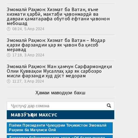
Эмомалӣ Раҳмон: Хизмат ба Ватан, яъне
хизмати ҳарбӣ, мактаби ҷавонмардӣ ва
давраи ҳаматарафа обутоб ёфтани ҷавонон
мебошад
🕔
08:24, 5.Апр 2024
Эмомалӣ Раҳмон: Хизмат ба Ватан – Модар
қарзи фарзандии ҳар як ҷавон ба ҳисоб
меравад
🕔
17:18, 3.Апр 2024
Эмомалӣ Раҳмон: Ман ҳамчун Сарфармондеҳи
Олии Қувваҳои Мусаллаҳ ҳар як сарбозро
мисли фарзанди худ дӯст медорам
🕔
11:27, 3.Апр 2024
Ҳамаи маводҳои бахш
МАВЗӮЪҲОИ МАХСУС
Паёми Президенти Ҷумҳурии Тоҷикистон Эмомалӣ
Раҳмон ба Маҷлиси Олӣ
Даҳсолаи байналмилалии амал «Об барои рушди