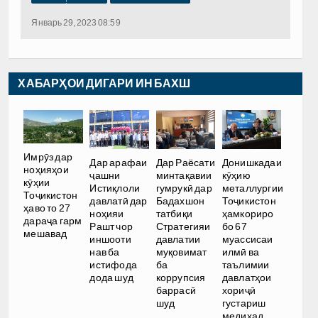
Январь 29, 2023 08:59
ХАБАРҲОИ ДИГАРИ ИН БАХШ
Имрӯз дар
Дар арафаи
Дар Раёсати
Донишкадаи
ноҳияҳои
ҷашни
минтақавии
кӯҳию
кӯҳии
Истиқлоли
гумрукӣ дар
металлургии
Тоҷикистон
давлатӣ дар
Бадахшон
Тоҷикистон
ҳаво то 27
ноҳияи
татбиқи
ҳамкориро
дараҷа гарм
Рашт чор
Стратегияи
бо 67
мешавад
иншооти
давлатии
муассисаи
нав ба
муқовимат
илмӣ ва
истифода
ба
таълимии
дода шуд
коррупсия
давлатҳои
баррасӣ
хориҷӣ
шуд
густариш
медиҳад