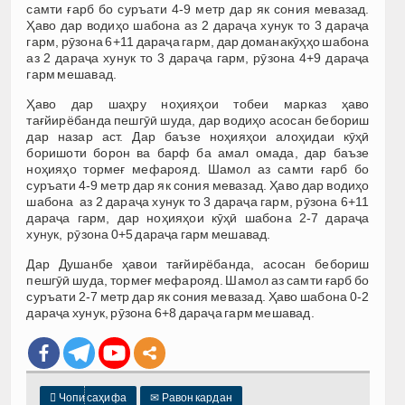
самти ғарб бо суръати 4-9 метр дар як сония мевазад.
Ҳаво дар водиҳо шабона аз 2 дараҷа хунук то 3 дараҷа
гарм, рӯзона 6+11 дараҷа гарм, дар доманакӯҳҳо шабона
аз 2 дараҷа хунук то 3 дараҷа гарм, рӯзона 4+9 дараҷа
гарм мешавад.
Ҳаво дар шаҳру ноҳияҳои тобеи марказ ҳаво
тағйирёбанда пешгӯӣ шуда, дар водиҳо асосан бебориш
дар назар аст. Дар баъзе ноҳияҳои алоҳидаи кӯҳӣ
боришоти борон ва барф ба амал омада, дар баъзе
ноҳияҳо тормеғ мефарояд. Шамол аз самти ғарб бо
суръати 4-9 метр дар як сония мевазад. Ҳаво дар водиҳо
шабона аз 2 дараҷа хунук то 3 дараҷа гарм, рӯзона 6+11
дараҷа гарм, дар ноҳияҳои кӯҳӣ шабона 2-7 дараҷа
хунук, рӯзона 0+5 дараҷа гарм мешавад.
Дар Душанбе ҳавои тағйирёбанда, асосан бебориш
пешгӯӣ шуда, тормеғ мефарояд. Шамол аз самти ғарб бо
суръати 2-7 метр дар як сония мевазад. Ҳаво шабона 0-2
дараҷа хунук, рӯзона 6+8 дараҷа гарм мешавад.

Чопи саҳифа
✉
Равон кардан