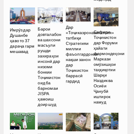
Дар
Барои
Имрӯз дар
Сафири
«Тоҷикаэронавигатсия»
довталабон
Душанбе
Тоҷикистон
татбиқи
ва шахсони
ҳаво то 37
дар Форуми
Стратегияи
масъули
дараҷа гарм
ҳайати
миллии
рушди
мешавад
фармондеҳони
фаъолгардонии
захираҳои
Маркази
нақши занон
инсонӣ дар
омӯзишҳои
дар
низоми
таҳқиқотии
Тоҷикистон
бонкии
Шарқи
баррасӣ
Тоҷикистон
Наздик ва
гардид
оид ба
Осиёи
барномаи
Ҷанубӣ
JISPA
иштирок
ҳамоиш
намуд
доир шуд