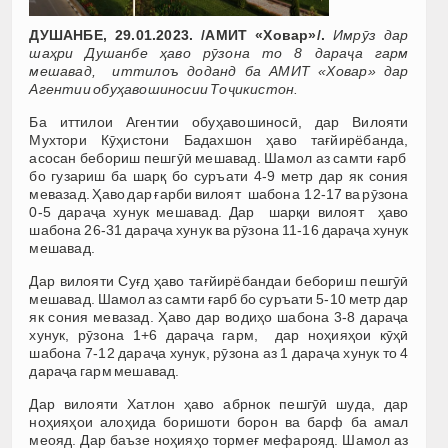
ДУШАНБЕ, 29.01.2023. /АМИТ «Ховар»/.
Имрӯз дар
шаҳри Душанбе ҳаво рӯзона то 8 дараҷа гарм
мешавад, иттилоъ доданд ба АМИТ «Ховар» дар
Агентии обуҳавошиносии Тоҷикистон.
Ба иттилои Агентии обуҳавошиносӣ, дар Вилояти
Мухтори Кӯҳистони Бадахшон ҳаво тағйирёбанда,
асосан бебориш пешгӯӣ мешавад. Шамол аз самти ғарб
бо гузариш ба шарқ бо суръати 4-9 метр дар як сония
мевазад. Ҳаво дар ғарби вилоят шабона 12-17 ва рӯзона
0-5 дараҷа хунук мешавад. Дар шарқи вилоят ҳаво
шабона 26-31 дараҷа хунук ва рӯзона 11-16 дараҷа хунук
мешавад.
Дар вилояти Суғд ҳаво тағйирёбандаи бебориш пешгӯӣ
мешавад. Шамол аз самти ғарб бо суръати 5-10 метр дар
як сония мевазад. Ҳаво дар водиҳо шабона 3-8 дараҷа
хунук, рӯзона 1+6 дараҷа гарм, дар ноҳияҳои кӯҳӣ
шабона 7-12 дараҷа хунук, рӯзона аз 1 дараҷа хунук то 4
дараҷа гарм мешавад.
Дар вилояти Хатлон ҳаво абрнок пешгӯӣ шуда, дар
ноҳияҳои алоҳида боришоти борон ва барф ба амал
меояд. Дар баъзе ноҳияҳо тормеғ мефарояд. Шамол аз