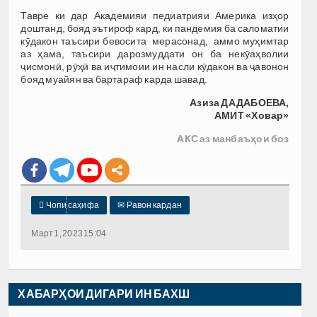
Тавре ки дар Академияи педиатрияи Америка изҳор
доштанд, бояд эътироф кард, ки пандемия ба саломатии
кӯдакон таъсири бевосита мерасонад, аммо муҳимтар
аз ҳама, таъсири дарозмуддати он ба некӯаҳволии
ҷисмонӣ, рӯҳӣ ва иҷтимоии ин насли кӯдакон ва ҷавонон
бояд муайян ва бартараф карда шавад.
Азиза ДАДАБОЕВА,
АМИТ «Ховар»
АКС аз манбаъҳои боз

Чопи саҳифа
✉
Равон кардан
Март 1, 2023 15:04
ХАБАРҲОИ ДИГАРИ ИН БАХШ