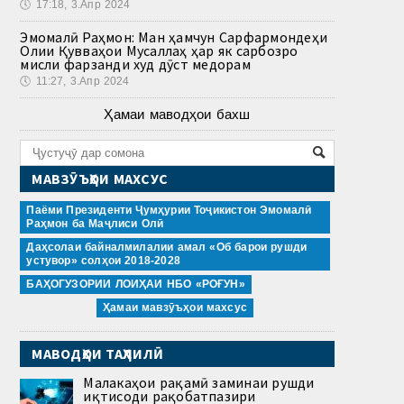
🕔
17:18, 3.Апр 2024
Эмомалӣ Раҳмон: Ман ҳамчун Сарфармондеҳи
Олии Қувваҳои Мусаллаҳ ҳар як сарбозро
мисли фарзанди худ дӯст медорам
🕔
11:27, 3.Апр 2024
Ҳамаи маводҳои бахш
МАВЗӮЪҲОИ МАХСУС
Паёми Президенти Ҷумҳурии Тоҷикистон Эмомалӣ
Раҳмон ба Маҷлиси Олӣ
Даҳсолаи байналмилалии амал «Об барои рушди
устувор» солҳои 2018-2028
БАҲОГУЗОРИИ ЛОИҲАИ НБО «РОҒУН»
Ҳамаи мавзӯъҳои махсус
МАВОДҲОИ ТАҲЛИЛӢ
Малакаҳои рақамӣ заминаи рушди
иқтисоди рақобатпазири