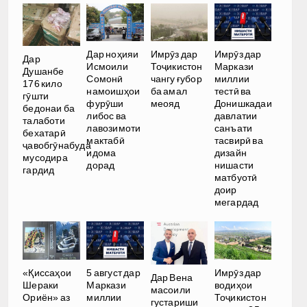
Дар ноҳияи
Имрӯз дар
Имрӯз дар
Дар
Исмоили
Тоҷикистон
Маркази
Душанбе
Сомонӣ
чангу ғубор
миллии
176 кило
намоишҳои
ба амал
тестӣ ва
гӯшти
фурӯши
меояд
Донишкадаи
бедонаи ба
либос ва
давлатии
талаботи
лавозимоти
санъати
бехатарӣ
мактабӣ
тасвирӣ ва
ҷавобгӯнабуда
идома
дизайн
мусодира
дорад
нишасти
гардид
матбуотӣ
доир
мегардад
«Қиссаҳои
5 август дар
Имрӯз дар
Дар Вена
Шераки
Маркази
водиҳои
масоили
Ориён» аз
миллии
Тоҷикистон
густариши