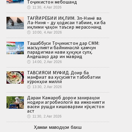
Тоҷикистон мебошанд
🕔
11:30, 4.Авг 2026
ТАҒЙИРЁБИИ ИҚЛИМ. Эл-Нинё ва
Ла-Ниня – ду ҳодисаи табиие, ки ба
иқлими ҷаҳон таъсир мерасонанд
🕔
10:00, 4.Авг 2026
Ташаббуси Тоҷикистон дар СММ:
масъулияти байнинаслӣ ҳамчун
парадигмаи нави ҳуқуқи сулҳ.
Андешаҳо дар ин маврид
🕔
14:00, 2.Авг 2026
ТАВСИЯҲОИ МУФИД. Доир ба
манфиат ва хусусияти табобатии
хӯрокҳои миллӣ
🕔
13:30, 2.Авг 2026
Дараи Камароб дорои захираҳои
нодири агробиологӣ ва имконияти
васеи рушди кишоварзии кӯҳистон
аст
🕔
11:30, 2.Авг 2026
Ҳамаи маводҳои бахш