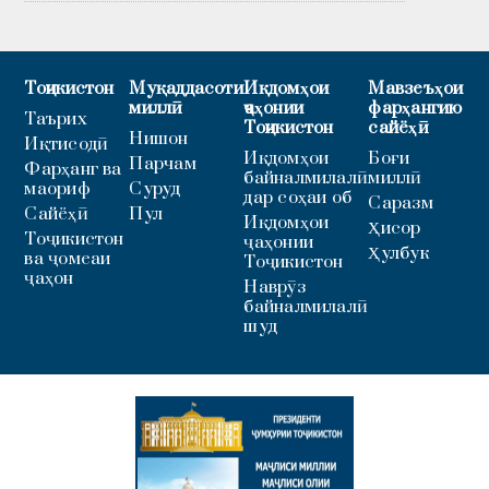
Тоҷикистон
Муқаддасоти
Иқдомҳои
Мавзеъҳои
миллӣ
ҷаҳонии
фарҳангию
Таърих
Тоҷикистон
сайёҳӣ
Нишон
Иқтисодӣ
Иқдомҳои
Боғи
Парчам
Фарҳанг ва
байналмилалӣ
миллӣ
маориф
Суруд
дар соҳаи об
Саразм
Сайёҳӣ
Пул
Иқдомҳои
Ҳисор
Тоҷикистон
ҷаҳонии
Ҳулбук
ва ҷомеаи
Тоҷикистон
ҷаҳон
Наврӯз
байналмилалӣ
шуд