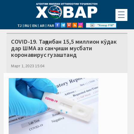
☰
|
|
|
|
"Ховар FM"
TJ
RU
EN
AR
FAR
COVID-19. Тақрибан 15,5 миллион кӯдак
дар ШМА аз санҷиши мусбати
коронавирус гузаштанд
Март 1, 2023 15:04