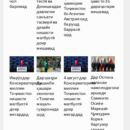
чоп
тестӣ ва
ҳаво то 35
ҳамкории
баромад
Донишкадаи
дараҷа гарм
Тоҷикистон
давлатии
мешавад
бо Агентии
санъати
Австрия оид
тасвирӣ ва
ба рушд
дизайн
баррасӣ
нишасти
шуд
матбуотӣ
доир
мешавад
Дар Остона
Имрӯз дар
Дар шаҳри
4 август дар
ҷаласаи
Консерваторияи
Душанбе
Консерваторияи
намояндагони
миллии
ҳашари
миллии
аршади
Тоҷикистон
экологии
Тоҷикистон
Саммити
нишасти
«Тозагии
нишасти
Осиёи
матбуотӣ
маҳал»
матбуотӣ
Марказӣ-
доир
гузаронида
доир
Ҷумҳурии
мегардад
шуд
мегардад
Корея
баргузор
гардид