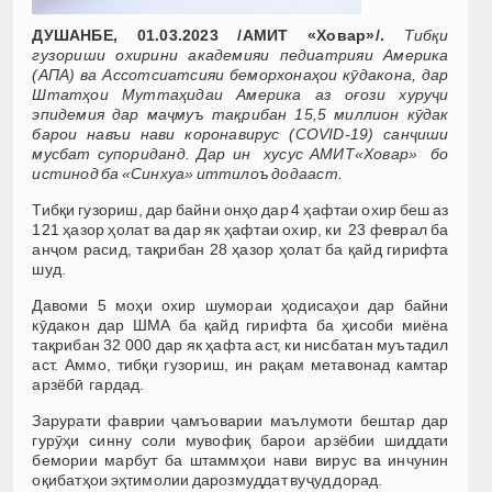
ДУШАНБЕ, 01.03.2023 /АМИТ «Ховар»/.
Тибқи
гузориши охирини академияи педиатрияи Америка
(AПА) ва Ассотсиатсияи беморхонаҳои кӯдакона, дар
Штатҳои Муттаҳидаи Америка аз оғози хуруҷи
эпидемия дар маҷмуъ тақрибан 15,5 миллион кӯдак
барои навъи нави коронавирус (COVID-19) санҷиши
мусбат супориданд. Дар ин хусус АМИТ«Ховар» бо
истинод ба «Синхуа» иттилоъ додааст.
Тибқи гузориш, дар байни онҳо дар 4 ҳафтаи охир беш аз
121 ҳазор ҳолат ва дар як ҳафтаи охир, ки 23 феврал ба
анҷом расид, тақрибан 28 ҳазор ҳолат ба қайд гирифта
шуд.
Давоми 5 моҳи охир шумораи ҳодисаҳои дар байни
кӯдакон дар ШМА ба қайд гирифта ба ҳисоби миёна
тақрибан 32 000 дар як ҳафта аст, ки нисбатан муътадил
аст. Аммо, тибқи гузориш, ин рақам метавонад камтар
арзёбӣ гардад.
Зарурати фаврии ҷамъоварии маълумоти бештар дар
гурӯҳи синну соли мувофиқ барои арзёбии шиддати
бемории марбут ба штаммҳои нави вирус ва инчунин
оқибатҳои эҳтимолии дарозмуддат вуҷуд дорад.