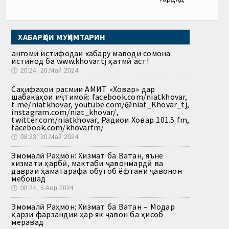
ХАБАРҲОИ МУҲИМТАРИН
Ҳангоми истифодаи хабару маводи сомона
истинод ба www.khovar.tj ҳатмӣ аст!
🕔
20:24, 20.Май 2024
Саҳифаҳои расмии АМИТ «Ховар» дар
шабакаҳои иҷтимоӣ: facebook.com/niatkhovar,
t.me/niatkhovar, youtube.com/@niat_Khovar_tj,
instagram.com/niat_khovar/,
twitter.com/niatkhovar, Радиои Ховар 101.5 fm,
facebook.com/khovarfm/
🕔
08:23, 20.Май 2024
Эмомалӣ Раҳмон: Хизмат ба Ватан, яъне
хизмати ҳарбӣ, мактаби ҷавонмардӣ ва
давраи ҳаматарафа обутоб ёфтани ҷавонон
мебошад
🕔
08:24, 5.Апр 2024
Эмомалӣ Раҳмон: Хизмат ба Ватан – Модар
қарзи фарзандии ҳар як ҷавон ба ҳисоб
меравад