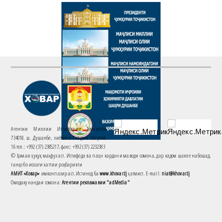
Агентии Миллии Иттилоотии Тоҷикистон
734018. ш. Душанбе, хиёбони Саъдии Шерозӣ,
16 тел.: +992 (37) 2385217, факс: +992 (37) 2232383
© Ҳамаи ҳуқуқ маҳфуз аст. Истифода ва паҳн кардани маводи сомона, дар кадом шакле набошад,
танҳо бо иҷозати хаттии роҳбарияти
АМИТ «Ховар»
имконпазир аст. Истинод ба
www.khovar.tj
ҳатмист. E-mail:
niat@khovar.tj
Омодакунандаи сомона:
Агентии рекламавии "adMedia"