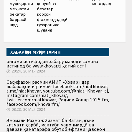
муҳоҷирати
қонунӣ ва
мегардад
меҳнатии
бехатар
бехатар
корҳои
баррасӣ
фаҳмондадиҳӣ
шуд
гузаронида
шуданд
ХАБАРҲОИ МУҲИМТАРИН
Ҳангоми истифодаи хабару маводи сомона
истинод ба www.khovar.tj ҳатмӣ аст!
🕔
20:24, 20.Май 2024
Саҳифаҳои расмии АМИТ «Ховар» дар
шабакаҳои иҷтимоӣ: facebook.com/niatkhovar,
t.me/niatkhovar, youtube.com/@niat_Khovar_tj,
instagram.com/niat_khovar/,
twitter.com/niatkhovar, Радиои Ховар 101.5 fm,
facebook.com/khovarfm/
🕔
08:23, 20.Май 2024
Эмомалӣ Раҳмон: Хизмат ба Ватан, яъне
хизмати ҳарбӣ, мактаби ҷавонмардӣ ва
давраи ҳаматарафа обутоб ёфтани ҷавонон