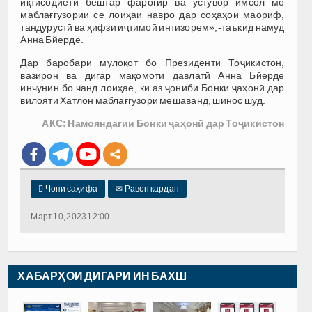
иқтисодиёти бештар фарогир ва устувор имсол мо
маблағгузории се лоиҳаи навро дар соҳаҳои маориф,
тандурустӣ ва ҳифзи иҷтимоӣ интизорем»,-таъкид намуд
Анна Бйерде.
Дар баробари мулоқот бо Президенти Тоҷикистон,
вазирон ва дигар мақомоти давлатӣ Анна Бйерде
инчунин бо чанд лоиҳае, ки аз ҷониби Бонки ҷаҳонӣ дар
вилояти Хатлон маблағгузорӣ мешаванд, шинос шуд.
АКС: Намояндагии Бонки ҷаҳонӣ дар Тоҷикистон

Чопи саҳифа
✉
Равон кардан
Март 10, 2023 12:00
ХАБАРҲОИ ДИГАРИ ИН БАХШ