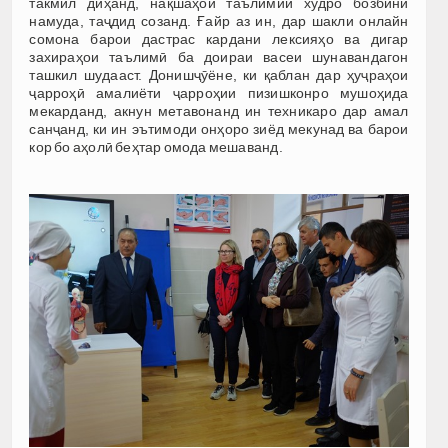
такмил диҳанд, нақшаҳои таълимии худро бозбинӣ
намуда, таҷдид созанд. Ғайр аз ин, дар шакли онлайн
сомона барои дастрас кардани лексияҳо ва дигар
захираҳои таълимӣ ба доираи васеи шунавандагон
ташкил шудааст. Донишҷӯёне, ки қаблан дар ҳуҷраҳои
ҷарроҳӣ амалиёти ҷарроҳии пизишконро мушоҳида
мекарданд, акнун метавонанд ин техникаро дар амал
санҷанд, ки ин эътимоди онҳоро зиёд мекунад ва барои
кор бо аҳолӣ беҳтар омода мешаванд.