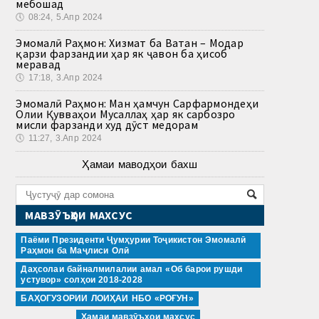
мебошад
🕔
08:24, 5.Апр 2024
Эмомалӣ Раҳмон: Хизмат ба Ватан – Модар
қарзи фарзандии ҳар як ҷавон ба ҳисоб
меравад
🕔
17:18, 3.Апр 2024
Эмомалӣ Раҳмон: Ман ҳамчун Сарфармондеҳи
Олии Қувваҳои Мусаллаҳ ҳар як сарбозро
мисли фарзанди худ дӯст медорам
🕔
11:27, 3.Апр 2024
Ҳамаи маводҳои бахш
МАВЗӮЪҲОИ МАХСУС
Паёми Президенти Ҷумҳурии Тоҷикистон Эмомалӣ
Раҳмон ба Маҷлиси Олӣ
Даҳсолаи байналмилалии амал «Об барои рушди
устувор» солҳои 2018-2028
БАҲОГУЗОРИИ ЛОИҲАИ НБО «РОҒУН»
Ҳамаи мавзӯъҳои махсус