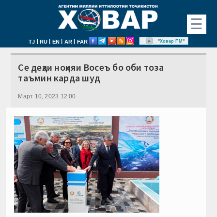
☰
|
|
|
|
"Ховар FM"
TJ
RU
EN
AR
FAR
Се деҳаи ноҳияи Восеъ бо оби тоза
таъмин карда шуд
Март 10, 2023 12:00