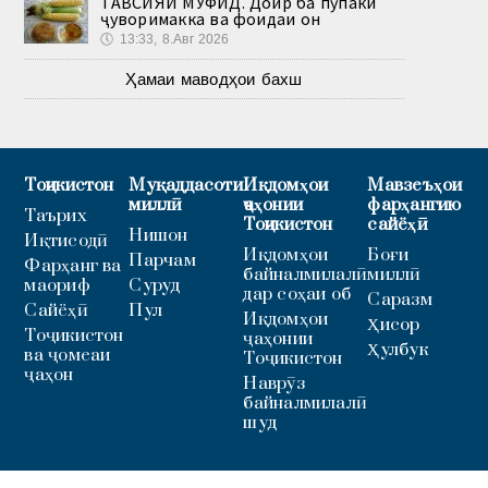
ТАВСИЯИ МУФИД. Доир ба пӯпаки
ҷуворимакка ва фоидаи он
🕔
13:33, 8.Авг 2026
Ҳамаи маводҳои бахш
Тоҷикистон
Муқаддасоти
Иқдомҳои
Мавзеъҳои
миллӣ
ҷаҳонии
фарҳангию
Таърих
Тоҷикистон
сайёҳӣ
Нишон
Иқтисодӣ
Иқдомҳои
Боғи
Парчам
Фарҳанг ва
байналмилалӣ
миллӣ
маориф
Суруд
дар соҳаи об
Саразм
Сайёҳӣ
Пул
Иқдомҳои
Ҳисор
Тоҷикистон
ҷаҳонии
Ҳулбук
ва ҷомеаи
Тоҷикистон
ҷаҳон
Наврӯз
байналмилалӣ
шуд