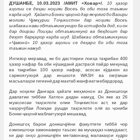
ДУШАНБЕ, 10.03.2023 /АМИТ «Ховар»/.
10 ҳазор
аҳолии се деҳаи ноҳияи Восеъ бо оби тоза таъмин
карда шуд. Ҳайати Бонки ҷаҳонӣ дар якҷоягӣ бо Вазири
молияи Ҷумҳурии Тоҷикистон дар ноҳияи Восеъ
шабакаи нави обтаъминкуниро ба истифода дод, ки он
дар доираи Лоиҳаи обтаъминкунӣ ва беҳдошт дар
деҳот барқарор карда шуд. Шабакаи обтаъминкунии
«Ҷавонӣ» 10 ҳазор аҳолии се деҳаро бо оби тоза
таъмин намуд.
Интизор меравад, ки бо дастгирии лоиҳа тақрибан 400
ҳазор нафар ба оби нӯшиданӣ дастрасӣ пайдо мекунад
ва тақрибан 100 ҳазор нафар, асосан кӯдакон аз
сармоягузорӣ дар иншооти WASH ва омӯзиши
масъалаҳои гигиенӣ дар мактаб манфиат мебардорад.
Дар ноҳияи Данғара ҳайати меҳмонон аз Донишгоҳи
давлатии тиббии Хатлон дидан намуд. Он яке аз 26
муассисаи таҳсилоти олии Тоҷикистон аст, ки дар
чаҳорчӯбаи Лоиҳаи рушди таҳсилоти олӣ аз ҷониби
Бонки ҷаҳонӣ маблағгузорӣ мешавад.
Донишгоҳ барои донишҷӯёни факултети тиббӣ чор
озмоишгоҳи замонавиро таъсис ва муҷаҳҳаз намудааст,
ки дар онҳо донишҷӯён метавонанд малакаҳои худро