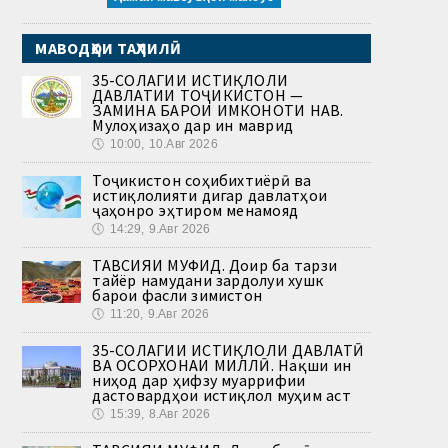
МАВОДҲОИ ТАҲЛИЛӢ
35-СОЛАГИИ ИСТИҚЛОЛИ
ДАВЛАТИИ ТОҶИКИСТОН —
ЗАМИНА БАРОИ ИМКОНОТИ НАВ.
Мулоҳизаҳо дар ин маврид
🕔
10:00, 10.Авг 2026
Тоҷикистон соҳибихтиёрӣ ва
истиқлолияти дигар давлатҳои
ҷаҳонро эҳтиром менамояд
🕔
14:29, 9.Авг 2026
ТАВСИЯИ МУФИД. Доир ба тарзи
тайёр намудани зардолуи хушк
барои фасли зимистон
🕔
11:20, 9.Авг 2026
35-СОЛАГИИ ИСТИҚЛОЛИ ДАВЛАТӢ
ВА ОСОРХОНАИ МИЛЛӢ. Нақши ин
ниҳод дар ҳифзу муаррифии
дастовардҳои истиқлол муҳим аст
🕔
15:39, 8.Авг 2026