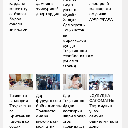
электронӣ
кардани
ҳамоиши
таҳти
машварати
меваҷоту
ҷумҳуриявӣ
унвони
омӯзишӣ
сабзавот
доир гардид
«Ҳизби
доир гардид
барои
Халқии
фасли
Демократии
зимистон
Тоҷикистон
ва
марҳилаҳои
рушди
Тоҷикистони
соҳибистиқлол»
рӯнамоӣ
гардид
Тақвияти
Дар
Дар
«ҲУҚУҚ БА
ҳамкории
фурудгоҳҳои
Тоҷикистон
САЛОМАТӢ».
Тоҷикистон
байналмилалии
Даҳаи
Таҳти чунин
ва
Тоҷикистон
дастгирии
унвон
Британияи
оид ба
шири модар
озмуни
Кабир дар
муҳоҷирати
оғоз
байналмилалӣ
соҳаи
меҳнатии
гардидааст
доир