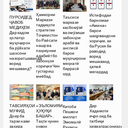
Ҳамкории
Истифодаи
ПУРСИДЕД,
Таъсиси
Маркази
барномаи
ҶАВОБ
маркази
тадқиқоти
«Амина»
МЕДИҲЕМ.
касбомӯзӣ
стратегии
барои
Дар кадом
ва омӯзиши
Тоҷикистон
шаҳрвандони
ҳолатҳо
забонҳои
бо Раёсати
хориҷие, ки
муҳоҷирон
арабӣ ва
нашр ва
ба Русия бе
ба рӯйхати
англисӣ
паҳнкунии
раводид
шахсони
барои
адабиёт бо
ворид
назоратшаванда
муҳоҷирони
забонҳои
мешаванд,
ворид
меҳнатӣ
хориҷии Чин
ҳатмӣ
мешаванд?
баррасӣ
густариш
мегардад
шуд
меёбад
Дар
ТАВСИЯҲОИ
«ЭЪЛОМИЯИ
Китоби
Хадамоти
МУФИД.
ҲУҚУҚИ
Пешвои
иҷро оид ба
Доир ба
БАШАР».
миллат
татбиқи
тарзи нави
Таҳти чунин
Эмомалӣ
хизматрасониҳои
захира
унвон
Раҳмон