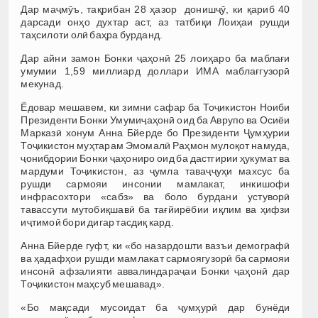
Дар маҷмӯъ, тақрибан 28 ҳазор донишҷӯ, ки қариб 40
дарсади онҳо духтар аст, аз татбиқи Лоиҳаи рушди
таҳсилоти олӣ баҳра бурданд.
Дар айни замон Бонки ҷаҳонӣ 25 лоиҳаро ба маблағи
умумии 1,59 миллиард доллари ИМА маблағгузорӣ
мекунад.
Ёдовар мешавем, ки зимни сафар ба Тоҷикистон Ноиби
Президенти Бонки Умумиҷаҳонӣ оид ба Аврупо ва Осиёи
Марказӣ хонум Анна Бйерде бо Президенти Ҷумҳурии
Тоҷикистон муҳтарам Эмомалӣ Раҳмон мулоқот намуда,
ҷонибдории Бонки ҷаҳониро оид ба дастгирии ҳукумат ва
мардуми Тоҷикистон, аз ҷумла таваҷҷуҳи махсус ба
рушди сармояи инсонии мамлакат, инкишофи
инфрасохтори «сабз» ва боло бурдани устуворӣ
тавассути мутобиқшавӣ ба тағйирёбии иқлим ва ҳифзи
иҷтимоӣ бори дигар тасдиқ кард.
Анна Бйерде гуфт, ки «бо назардошти вазъи демографӣ
ва ҳадафҳои рушди мамлакат сармоягузорӣ ба сармояи
инсонӣ афзалияти аввалиндараҷаи Бонки ҷаҳонӣ дар
Тоҷикистон маҳсуб мешавад».
«Бо мақсади мусоидат ба ҷумҳурӣ дар бунёди