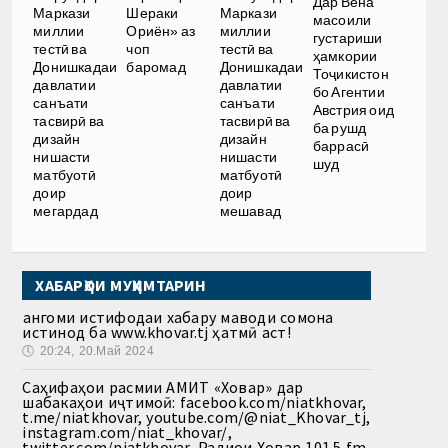
Дар Вена
Маркази
Шераки
Маркази
масоили
миллии
Ориён» аз
миллии
густариши
тестӣ ва
чоп
тестӣ ва
ҳамкории
Донишкадаи
баромад
Донишкадаи
Тоҷикистон
давлатии
давлатии
бо Агентии
санъати
санъати
Австрия оид
тасвирӣ ва
тасвирӣ ва
ба рушд
дизайн
дизайн
баррасӣ
нишасти
нишасти
шуд
матбуотӣ
матбуотӣ
доир
доир
мегардад
мешавад
ХАБАРҲОИ МУҲИМТАРИН
Ҳангоми истифодаи хабару маводи сомона
истинод ба www.khovar.tj ҳатмӣ аст!
🕔
20:24, 20.Май 2024
Саҳифаҳои расмии АМИТ «Ховар» дар
шабакаҳои иҷтимоӣ: facebook.com/niatkhovar,
t.me/niatkhovar, youtube.com/@niat_Khovar_tj,
instagram.com/niat_khovar/,
twitter.com/niatkhovar, Радиои Ховар 101.5 fm,