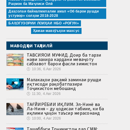
Раҳмон ба Маҷлиси Олӣ
Даҳсолаи байналмилалии амал «Об барои рушди
устувор» солҳои 2018-2028
БАҲОГУЗОРИИ ЛОИҲАИ НБО «РОҒУН»
Ҳамаи мавзӯъҳои махсус
МАВОДҲОИ ТАҲЛИЛӢ
ТАВСИЯҲОИ МУФИД. Доир ба тарзи
нави захира кардани меваҷоту
сабзавот барои фасли зимистон
🕔
10:36, 6.Авг 2026
Малакаҳои рақамӣ заминаи рушди
иқтисоди рақобатпазири
Тоҷикистон мебошанд
🕔
11:30, 4.Авг 2026
ТАҒЙИРЁБИИ ИҚЛИМ. Эл-Нинё ва
Ла-Ниня – ду ҳодисаи табиие, ки ба
иқлими ҷаҳон таъсир мерасонанд
🕔
10:00, 4.Авг 2026
Ташаббуси Тоҷикистон дар СММ: