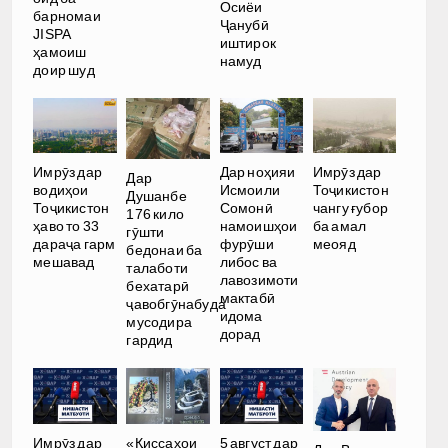
Осиёи
барномаи
Ҷанубӣ
JISPA
иштирок
ҳамоиш
намуд
доир шуд
Имрӯз дар
Дар ноҳияи
Имрӯз дар
Дар
водиҳои
Исмоили
Тоҷикистон
Душанбе
Тоҷикистон
Сомонӣ
чангу ғубор
176 кило
ҳаво то 33
намоишҳои
ба амал
гӯшти
дараҷа гарм
фурӯши
меояд
бедонаи ба
мешавад
либос ва
талаботи
лавозимоти
бехатарӣ
мактабӣ
ҷавобгӯнабуда
идома
мусодира
дорад
гардид
Имрӯз дар
«Қиссаҳои
5 август дар