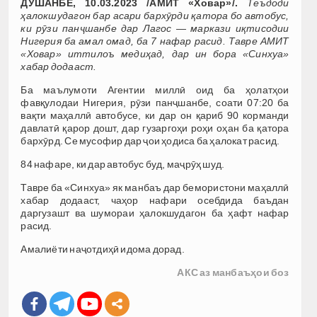
ДУШАНБЕ, 10.03.2023 /АМИТ «Ховар»/.
Теъдоди
ҳалокшудагон бар асари бархӯрди қатора бо автобус,
ки рӯзи панҷшанбе дар Лагос — маркази иқтисодии
Нигерия ба амал омад, ба 7 нафар расид. Тавре АМИТ
«Ховар» иттилоъ медиҳад, дар ин бора «Синхуа»
хабар додааст.
Ба маълумоти Агентии миллӣ оид ба ҳолатҳои
фавқулодаи Нигерия, рӯзи панҷшанбе, соати 07:20 ба
вақти маҳаллӣ автобусе, ки дар он қариб 90 корманди
давлатӣ қарор дошт, дар гузаргоҳи роҳи оҳан ба қатора
бархӯрд. Се мусофир дар ҷои ҳодиса ба ҳалокат расид.
84 нафаре, ки дар автобус буд, маҷрӯҳ шуд.
Тавре ба «Синхуа» як манбаъ дар бемористони маҳаллӣ
хабар додааст, чаҳор нафари осебдида баъдан
даргузашт ва шумораи ҳалокшудагон ба ҳафт нафар
расид.
Амалиёти наҷотдиҳӣ идома дорад.
АКС аз манбаъҳои боз