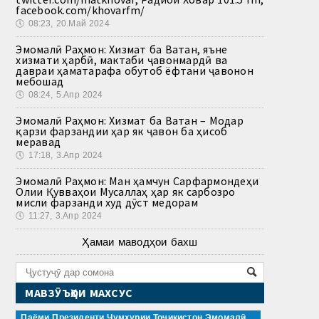
facebook.com/khovarfm/
🕔
08:23, 20.Май 2024
Эмомалӣ Раҳмон: Хизмат ба Ватан, яъне
хизмати ҳарбӣ, мактаби ҷавонмардӣ ва
давраи ҳаматарафа обутоб ёфтани ҷавонон
мебошад
🕔
08:24, 5.Апр 2024
Эмомалӣ Раҳмон: Хизмат ба Ватан – Модар
қарзи фарзандии ҳар як ҷавон ба ҳисоб
меравад
🕔
17:18, 3.Апр 2024
Эмомалӣ Раҳмон: Ман ҳамчун Сарфармондеҳи
Олии Қувваҳои Мусаллаҳ ҳар як сарбозро
мисли фарзанди худ дӯст медорам
🕔
11:27, 3.Апр 2024
Ҳамаи маводҳои бахш
МАВЗӮЪҲОИ МАХСУС
Паёми Президенти Ҷумҳурии Тоҷикистон Эмомалӣ