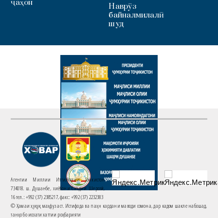
ҷаҳон
Наврӯз
байналмилалӣ
шуд
Агентии Миллии Иттилоотии Тоҷикистон
734018. ш. Душанбе, хиёбони Саъдии Шерозӣ,
16 тел.: +992 (37) 2385217, факс: +992 (37) 2232383
© Ҳамаи ҳуқуқ маҳфуз аст. Истифода ва паҳн кардани маводи сомона, дар кадом шакле набошад,
танҳо бо иҷозати хаттии роҳбарияти