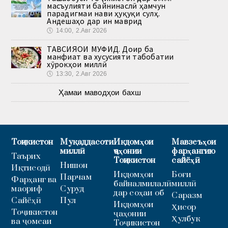
масъулияти байнинаслӣ ҳамчун
парадигмаи нави ҳуқуқи сулҳ.
Андешаҳо дар ин маврид
🕔
14:00, 2.Авг 2026
ТАВСИЯҲОИ МУФИД. Доир ба
манфиат ва хусусияти табобатии
хӯрокҳои миллӣ
🕔
13:30, 2.Авг 2026
Ҳамаи маводҳои бахш
Тоҷикистон
Муқаддасоти
Иқдомҳои
Мавзеъҳои
миллӣ
ҷаҳонии
фарҳангию
Таърих
Тоҷикистон
сайёҳӣ
Нишон
Иқтисодӣ
Иқдомҳои
Боғи
Парчам
Фарҳанг ва
байналмилалӣ
миллӣ
маориф
Суруд
дар соҳаи об
Саразм
Сайёҳӣ
Пул
Иқдомҳои
Ҳисор
Тоҷикистон
ҷаҳонии
Ҳулбук
ва ҷомеаи
Тоҷикистон