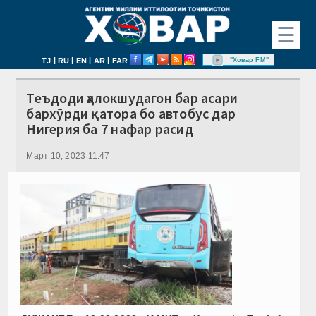
☰
|
|
|
|
"Ховар FM"
TJ
RU
EN
AR
FAR
Теъдоди ҳалокшудагон бар асари
бархӯрди қатора бо автобус дар
Нигерия ба 7 нафар расид
Март 10, 2023 11:47