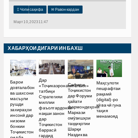

Чопи саҳифа
✉
Равон кардан
Март 10, 2023 11:47
ХАБАРҲОИ ДИГАРИ ИН БАХШ
Дар
Барои
Маҳсулоти
Сафири
«Тоҷикаэронавигатсия»
довталабон
пешрафтаи
Тоҷикистон
татбиқи
ва шахсони
рақамӣ
дар Форуми
Стратегияи
масъули
(digital)-ро
ҳайати
миллии
рушди
кӣ ва чӣ гуна
фармондеҳони
фаъолгардонии
захираҳои
таҳия
Маркази
нақши занон
инсонӣ дар
менамояд
омӯзишҳои
дар
низоми
таҳқиқотии
Тоҷикистон
бонкии
Шарқи
баррасӣ
Тоҷикистон
Наздик ва
гардид
оид ба