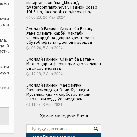
instagram.com/niat_khovar/,
нома
twitter.com/niatkhovar, Радиои Ховар
101.5 fm, facebook.com/khovarfm/
🕔
08:23, 20.Май 2024
ласаи
соли
Эмомалӣ Раҳмон: Хизмат ба Ватан,
яъне хизмати ҳарбӣ, мактаби
ҷавонмардӣ ва давраи ҳаматарафа
ила,
обутоб ёфтани ҷавонон мебошад
адиҳӣ
🕔
08:24, 5.Апр 2024
истӣ,
Эмомалӣ Раҳмон: Хизмат ба Ватан –
Модар қарзи фарзандии ҳар як ҷавон
ақтии
ба ҳисоб меравад
рҳои
🕔
17:18, 3.Апр 2024
Эмомалӣ Раҳмон: Ман ҳамчун
стон
Сарфармондеҳи Олии Қувваҳои
Мусаллаҳ ҳар як сарбозро мисли
фарзанди худ дӯст медорам
🕔
11:27, 3.Апр 2024
Ҳамаи маводҳои бахш