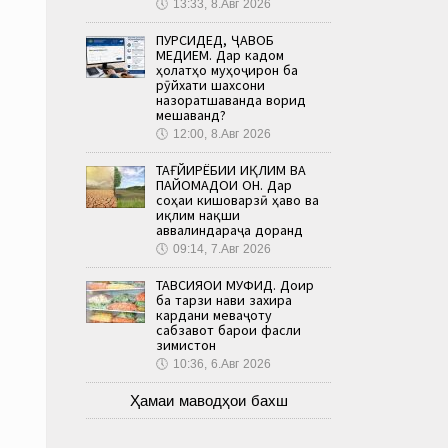
🕔
13:33, 8.Авг 2026
ПУРСИДЕД, ҶАВОБ
МЕДИҲЕМ. Дар кадом
ҳолатҳо муҳоҷирон ба
рӯйхати шахсони
назоратшаванда ворид
мешаванд?
🕔
12:00, 8.Авг 2026
ТАҒЙИРЁБИИ ИҚЛИМ ВА
ПАЙОМАДҲОИ ОН. Дар
соҳаи кишоварзӣ ҳаво ва
иқлим нақши
аввалиндараҷа доранд
🕔
09:14, 7.Авг 2026
ТАВСИЯҲОИ МУФИД. Доир
ба тарзи нави захира
кардани меваҷоту
сабзавот барои фасли
зимистон
🕔
10:36, 6.Авг 2026
Ҳамаи маводҳои бахш