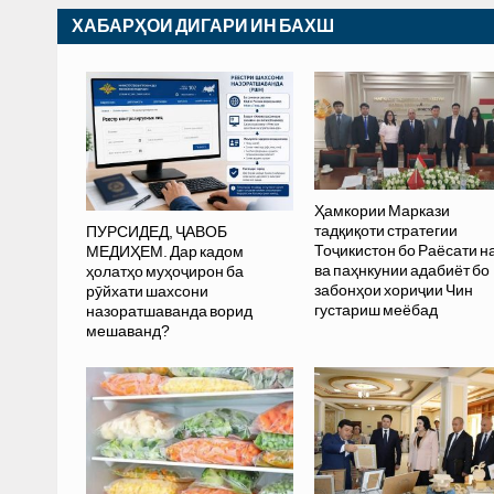
ХАБАРҲОИ ДИГАРИ ИН БАХШ
Ҳамкории Маркази
тадқиқоти стратегии
ПУРСИДЕД, ҶАВОБ
Тоҷикистон бо Раёсати 
МЕДИҲЕМ. Дар кадом
ва паҳнкунии адабиёт бо
ҳолатҳо муҳоҷирон ба
забонҳои хориҷии Чин
рӯйхати шахсони
густариш меёбад
назоратшаванда ворид
мешаванд?