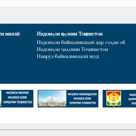
ти миллӣ
Иқдомҳои ҷаҳонии Тоҷикистон
Иқдомҳои байналмилалӣ дар соҳаи об
Иқдомҳои ҷаҳонии Тоҷикистон
Наврӯз байналмилалӣ шуд