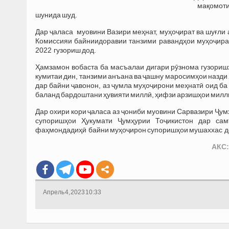
мақомоти
шунида шуд.
Дар ҷаласа муовини Вазири меҳнат, муҳоҷират ва шуғли
Комиссияи байниидоравии танзими равандҳои муҳоҷират
2022 гузориш дод.
Ҳамзамон вобаста ба масъалаи дигари рӯзнома гузоришҳ
кумитаи дин, танзими анъана ва ҷашну маросимҳои назди
дар байни ҷавонон, аз ҷумла муҳоҷирони меҳнатӣ оид ба
баланд бардоштани ҳувияти миллӣ, ҳифзи арзишҳои миллӣ
Дар охири кори ҷаласа аз ҷониби муовини Сарвазири Ҷум
супоришҳои Ҳукумати Ҷумҳурии Тоҷикистон дар сам
фаҳмондадиҳӣ байни муҳоҷирон супоришҳои мушаххас д
АКС:
Апрель 4, 2023 10:33