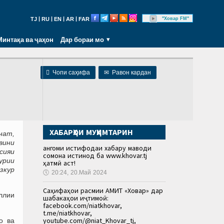
|
|
|
|
"Ховар FM"
TJ
RU
EN
AR
FAR
Минтақа ва ҷаҳон
Дар бораи мо

Чопи саҳифа
✉
Равон кардан
ХАБАРҲОИ МУҲИМТАРИН
нат,
вини
Ҳангоми истифодаи хабару маводи
сияи
сомона истинод ба www.khovar.tj
урии
ҳатмӣ аст!
азкур
🕔
20:24, 20.Май 2024
Саҳифаҳои расмии АМИТ «Ховар» дар
ллии
шабакаҳои иҷтимоӣ:
facebook.com/niatkhovar,
t.me/niatkhovar,
youtube.com/@niat_Khovar_tj,
о ва