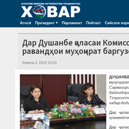
Асосӣ
Президент
Парламент
Пойтахт
Сиёсати хор
Дар Душанбе ҷаласаи Коми
равандҳои муҳоҷират баргу
Апрель 4, 2023 10:33
ДУШАНБЕ,
муҳоҷира
Сарвазир
байнидор
Тоҷикисто
хабар дод
Дар ҷала
ҳокимияти
Дар ҷала