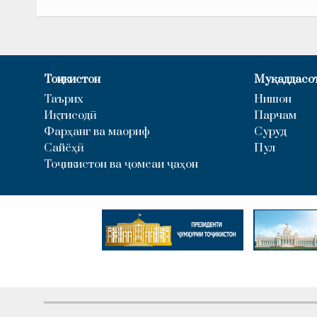
Тоҷикистон
Муқаддасо
Таърих
Нишон
Иқтисодӣ
Парчам
Фарҳанг ва маориф
Суруд
Сайёҳӣ
Пул
Тоҷикистон ва ҷомеаи ҷаҳон