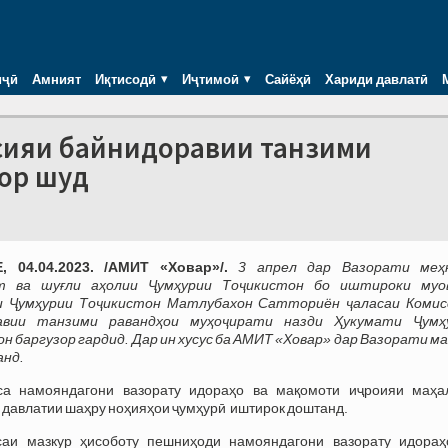
иҷӣ
Амният
Иқтисодӣ
Иҷтимоӣ
Сайёҳӣ
Хариди давлатӣ
ссияи байнидоравии танзими
зор шуд
 04.04.2023. /АМИТ «Ховар»/.
3 апрел
дар Вазорати меҳ
т ва шуғли аҳолии Ҷумҳурии Тоҷикистон бо иштироки муо
и Ҷумҳурии Тоҷикистон Матлубахон Сатториён ҷаласаи Комис
авии танзими равандҳои муҳоҷирати назди Ҳукумати Ҷумҳ
н баргузор гардид. Дар ин хусус ба АМИТ «Ховар» дар Вазорати м
анд.
са намояндагони вазорату идораҳо ва мақомоти иҷроияи маҳа
 давлатии шаҳру ноҳияҳои ҷумҳурӣ иштирок доштанд.
саи мазкур ҳисоботу пешниҳоди намояндагони вазорату идораҳ