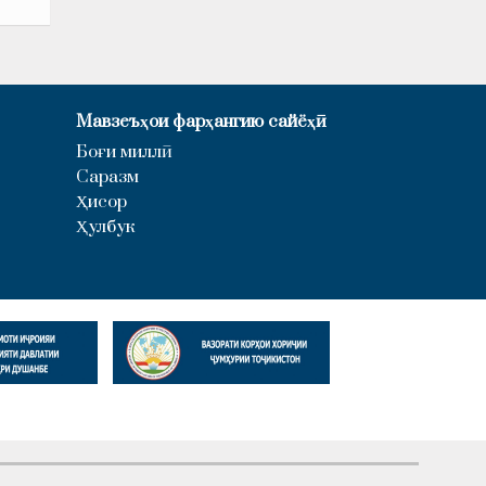
Мавзеъҳои фарҳангию сайёҳӣ
Боғи миллӣ
Саразм
Ҳисор
Ҳулбук