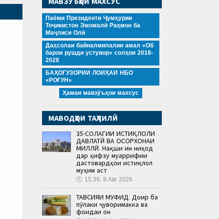
МАВЗӮЪҲОИ МАХСУС
Паёми Президенти Ҷумҳурии
Тоҷикистон Эмомалӣ Раҳмон ба
Маҷлиси Олӣ
Даҳсолаи байналмилалии амал «Об
барои рушди устувор» солҳои 2018-
2028
БАҲОГУЗОРИИ ЛОИҲАИ НБО
«РОҒУН»
Ҳамаи мавзӯъҳои махсус
МАВОДҲОИ ТАҲЛИЛӢ
35-СОЛАГИИ ИСТИҚЛОЛИ
ДАВЛАТӢ ВА ОСОРХОНАИ
МИЛЛӢ. Нақши ин ниҳод
дар ҳифзу муаррифии
дастовардҳои истиқлол
муҳим аст
🕔
15:39, 8.Авг 2026
ТАВСИЯИ МУФИД. Доир ба
пӯпаки ҷуворимакка ва
фоидаи он