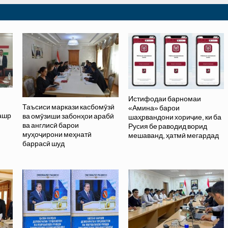
Истифодаи барномаи
Таъсиси маркази касбомӯзӣ
«Амина» барои
нашр
ва омӯзиши забонҳои арабӣ
шаҳрвандони хориҷие, ки ба
ва англисӣ барои
Русия бе раводид ворид
муҳоҷирони меҳнатӣ
мешаванд, ҳатмӣ мегардад
баррасӣ шуд