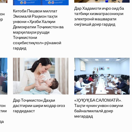
Дар Хадамоти иҷро оид ба
Китоби Пешвои миллат
татбиқи хизматрасониҳои
вон
Эмомалӣ Раҳмон таҳти
электронӣ машварати
ир
унвони «Ҳизби Халқии
омӯзишӣ доир гардид
Демократии Тоҷикистон ва
марҳилаҳои рушди
Тоҷикистони
соҳибистиқлол» рӯнамоӣ
гардид
Дар Тоҷикистон Даҳаи
«ҲУҚУҚ БА САЛОМАТӢ».
тон
дастгирии шири модар оғоз
Таҳти чунин унвон озмуни
атии
гардидааст
байналмилалӣ доир
и
мегардад
да