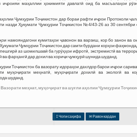
 иҷроияи маҳаллии ҳокимияти давлатӣ оид ба масъалаҳои рӯз
 аҳолии Ҷумҳурии Тоҷикистон дар бораи рафти иҷрои Протоколи ҷа
и назди Ҳукумати Ҷумҳурии Тоҷикистон №4/43-26 аз 30 сентябри 
ои намояндагони кумитаҳои ҷавонон ва варзиш, кор бо занон ва о
 Ҳукумати Ҷумҳурии Тоҷикистон дар самти бурдани корҳои фаҳмонд
 пешгирӣ аз шомилшавӣ ба гурӯҳҳои ифротӣ, экстремистӣ ва террор
 ва фарҳангӣ дар дохил ва хориҷи ҷумҳурӣ шунида шуданд.
ҳурии Тоҷикистон ба вазорату идораҳои дахлдор барои иҷрои сарив
ти муҳоҷирати меҳнатӣ, муҳоҷирати дохилӣ ва экологӣ ва ко
ода шуданд.
 Вазорати меҳнат, муҳоҷират ва шуғли аҳолии Ҷумҳурии Тоҷики

Чопи саҳифа
✉
Равон кардан