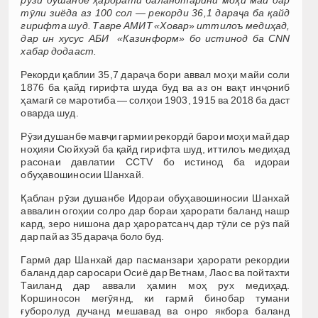
рӯзи душанбе ҳарорати баландтарини моҳи май дар
тӯли зиёда аз 100 сол — рекорди 36,1 дараҷа ба қайд
гирифта шуд. Тавре АМИТ «Ховар
»
иттилоъ медиҳад,
дар ин хусус АБИ «Казинформ» бо истинод ба CNN
хабар додааст.
Рекорди қаблии 35,7 дараҷа бори аввал моҳи майи соли
1876 ба қайд гирифта шуда буд ва аз он вақт инҷониб
ҳамагӣ се маротиба — солҳои 1903, 1915 ва 2018 ба даст
оварда шуд.
Рӯзи душанбе мавҷи гармии рекордӣ барои моҳи май дар
ноҳияи Сюйхуэй ба қайд гирифта шуд, иттилоъ медиҳад
расонаи давлатии CCTV бо истинод ба идораи
обуҳавошиносии Шанхай.
Қаблан рӯзи душанбе Идораи обуҳавошиносии Шанхай
аввалин огоҳии солро дар бораи ҳарорати баланд нашр
кард, зеро нишона дар ҳароратсанҷ дар тӯли се рӯз пай
дар пай аз 35 дараҷа боло буд.
Гармӣ дар Шанхай дар пасманзари ҳарорати рекордии
баланд дар саросари Осиё дар Ветнам, Лаос ва пойтахти
Таиланд дар аввали ҳамин моҳ рух медиҳад.
Коршиносон мегӯянд, ки гармӣ бинобар тумани
ғуборолуд дучанд мешавад ва онро якбора баланд