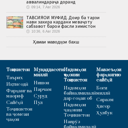
аввалиндараҷа доранд
🕔
09:14, 7.Авг 2026
ТАВСИЯҲОИ МУФИД. Доир ба тарзи
нави захира кардани меваҷоту
сабзавот барои фасли зимистон
🕔
10:36, 6.Авг 2026
Ҳамаи маводҳои бахш
Тоҷикистон
Муқаддасоти
Иқдомҳои
Мавзеъҳои
миллӣ
ҷаҳонии
фарҳангию
Таърих
Тоҷикистон
сайёҳӣ
Нишон
Иқтисодӣ
Иқдомҳои
Боғи
Парчам
Фарҳанг ва
байналмилалӣ
миллӣ
маориф
Суруд
дар соҳаи об
Саразм
Сайёҳӣ
Пул
Иқдомҳои
Ҳисор
Тоҷикистон
ҷаҳонии
Ҳулбук
ва ҷомеаи
Тоҷикистон
ҷаҳон
Наврӯз
байналмилалӣ