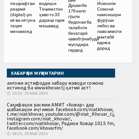
водиҳои
Исмоили
пешрафтаи
Душанбе
Тоҷикистон
Сомонӣ
рақамӣ
176 кило
ҳаво то 33
намоишҳои
(digital)-ро
гӯшти
дараҷа гарм
фурӯши
кӣ ва чӣ гуна
бедонаи ба
мешавад
либос ва
таҳия
талаботи
лавозимоти
менамояд
бехатарӣ
мактабӣ
ҷавобгӯнабуда
идома
мусодира
дорад
гардид
ХАБАРҲОИ МУҲИМТАРИН
Ҳангоми истифодаи хабару маводи сомона
истинод ба www.khovar.tj ҳатмӣ аст!
🕔
20:24, 20.Май 2024
Саҳифаҳои расмии АМИТ «Ховар» дар
шабакаҳои иҷтимоӣ: facebook.com/niatkhovar,
t.me/niatkhovar, youtube.com/@niat_Khovar_tj,
instagram.com/niat_khovar/,
twitter.com/niatkhovar, Радиои Ховар 101.5 fm,
facebook.com/khovarfm/
🕔
08:23, 20.Май 2024