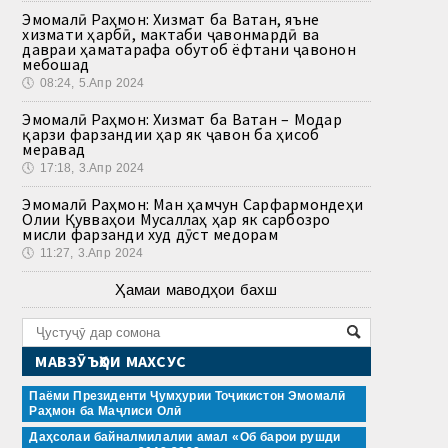
Эмомалӣ Раҳмон: Хизмат ба Ватан, яъне
хизмати ҳарбӣ, мактаби ҷавонмардӣ ва
давраи ҳаматарафа обутоб ёфтани ҷавонон
мебошад
🕔
08:24, 5.Апр 2024
Эмомалӣ Раҳмон: Хизмат ба Ватан – Модар
қарзи фарзандии ҳар як ҷавон ба ҳисоб
меравад
🕔
17:18, 3.Апр 2024
Эмомалӣ Раҳмон: Ман ҳамчун Сарфармондеҳи
Олии Қувваҳои Мусаллаҳ ҳар як сарбозро
мисли фарзанди худ дӯст медорам
🕔
11:27, 3.Апр 2024
Ҳамаи маводҳои бахш
МАВЗӮЪҲОИ МАХСУС
Паёми Президенти Ҷумҳурии Тоҷикистон Эмомалӣ
Раҳмон ба Маҷлиси Олӣ
Даҳсолаи байналмилалии амал «Об барои рушди