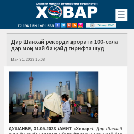
☰
|
|
|
|
"Ховар FM"
TJ
RU
EN
AR
FAR
Дар Шанхай рекорди ҳарорати 100-сола
дар моҳи май ба қайд гирифта шуд
Май 31, 2023 15:08
ДУШАНБЕ, 31.05.2023 /АМИТ «Ховар»/.
Дар
Шанхай