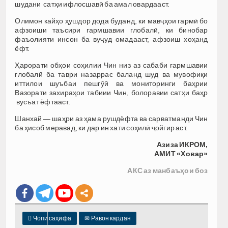
шудани сатҳи ифлосшавӣ ба амал овардааст.
Олимон кайҳо ҳушдор дода буданд, ки мавҷҳои гармӣ бо
афзоиши таъсири гармшавии глобалӣ, ки бинобар
фаъолияти инсон ба вуҷуд омадааст, афзоиш хоҳанд
ёфт.
Ҳарорати обҳои соҳилии Чин низ аз сабаби гармшавии
глобалӣ ба таври назаррас баланд шуд ва мувофиқи
иттилои шуъбаи пешгӯӣ ва мониторинги баҳрии
Вазорати захираҳои табиии Чин, болоравии сатҳи баҳр
вусъат ёфтааст.
Шанхай — шаҳри аз ҳама рушдёфта ва сарватманди Чин
ба ҳисоб меравад, ки дар ин хати соҳилӣ ҷойгир аст.
Азиза ИКРОМ,
АМИТ «Ховар»
АКС аз манбаъҳои боз

Чопи саҳифа
✉
Равон кардан