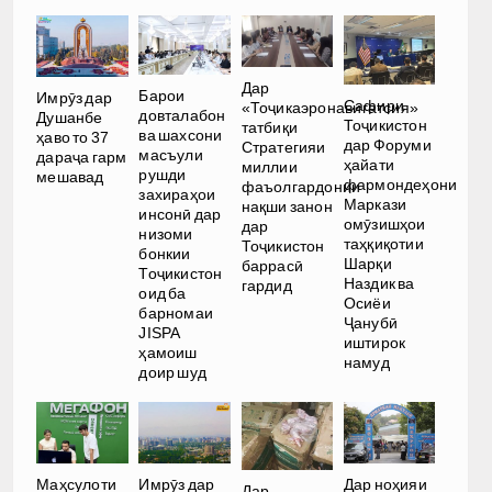
Дар
Барои
Имрӯз дар
Сафири
«Тоҷикаэронавигатсия»
довталабон
Душанбе
Тоҷикистон
татбиқи
ва шахсони
ҳаво то 37
дар Форуми
Стратегияи
масъули
дараҷа гарм
ҳайати
миллии
рушди
мешавад
фармондеҳони
фаъолгардонии
захираҳои
Маркази
нақши занон
инсонӣ дар
омӯзишҳои
дар
низоми
таҳқиқотии
Тоҷикистон
бонкии
Шарқи
баррасӣ
Тоҷикистон
Наздик ва
гардид
оид ба
Осиёи
барномаи
Ҷанубӣ
JISPA
иштирок
ҳамоиш
намуд
доир шуд
Имрӯз дар
Дар ноҳияи
Маҳсулоти
Дар