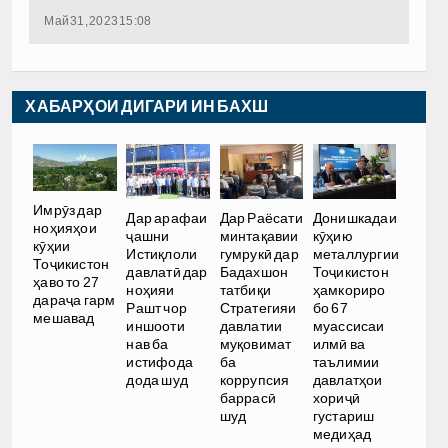
Май 31, 2023 15:08
ХАБАРҲОИ ДИГАРИ ИН БАХШ
Имрӯз дар
Дар арафаи
Дар Раёсати
Донишкадаи
ноҳияҳои
ҷашни
минтақавии
кӯҳию
кӯҳии
Истиқлоли
гумрукӣ дар
металлургии
Тоҷикистон
давлатӣ дар
Бадахшон
Тоҷикистон
ҳаво то 27
ноҳияи
татбиқи
ҳамкориро
дараҷа гарм
Рашт чор
Стратегияи
бо 67
мешавад
иншооти
давлатии
муассисаи
нав ба
муқовимат
илмӣ ва
истифода
ба
таълимии
дода шуд
коррупсия
давлатҳои
баррасӣ
хориҷӣ
шуд
густариш
медиҳад