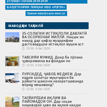
устувор» солҳои 2018-2028
БАҲОГУЗОРИИ ЛОИҲАИ НБО «РОҒУН»
Ҳамаи мавзӯъҳои махсус
МАВОДҲОИ ТАҲЛИЛӢ
35-СОЛАГИИ ИСТИҚЛОЛИ ДАВЛАТӢ
ВА ОСОРХОНАИ МИЛЛӢ. Нақши ин
ниҳод дар ҳифзу муаррифии
дастовардҳои истиқлол муҳим аст
🕔
15:39, 8.Авг 2026
ТАВСИЯИ МУФИД. Доир ба пӯпаки
ҷуворимакка ва фоидаи он
🕔
13:33, 8.Авг 2026
ПУРСИДЕД, ҶАВОБ МЕДИҲЕМ. Дар
кадом ҳолатҳо муҳоҷирон ба
рӯйхати шахсони назоратшаванда
ворид мешаванд?
🕔
12:00, 8.Авг 2026
ТАҒЙИРЁБИИ ИҚЛИМ ВА
ПАЙОМАДҲОИ ОН. Дар соҳаи
кишоварзӣ ҳаво ва иқлим нақши