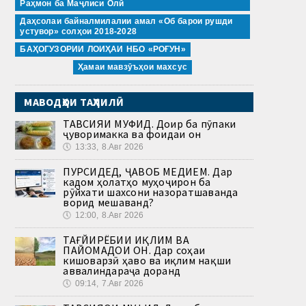
Раҳмон ба Маҷлиси Олӣ
Даҳсолаи байналмилалии амал «Об барои рушди
устувор» солҳои 2018-2028
БАҲОГУЗОРИИ ЛОИҲАИ НБО «РОҒУН»
Ҳамаи мавзӯъҳои махсус
МАВОДҲОИ ТАҲЛИЛӢ
ТАВСИЯИ МУФИД. Доир ба пӯпаки
ҷуворимакка ва фоидаи он
🕔
13:33, 8.Авг 2026
ПУРСИДЕД, ҶАВОБ МЕДИҲЕМ. Дар
кадом ҳолатҳо муҳоҷирон ба
рӯйхати шахсони назоратшаванда
ворид мешаванд?
🕔
12:00, 8.Авг 2026
ТАҒЙИРЁБИИ ИҚЛИМ ВА
ПАЙОМАДҲОИ ОН. Дар соҳаи
кишоварзӣ ҳаво ва иқлим нақши
аввалиндараҷа доранд
🕔
09:14, 7.Авг 2026