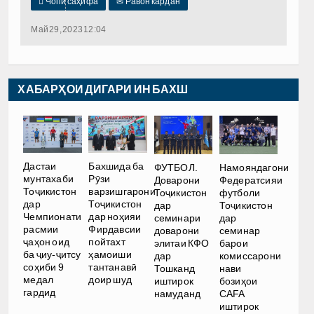

Чопи саҳифа
✉
Равон кардан
Май 29, 2023 12:04
ХАБАРҲОИ ДИГАРИ ИН БАХШ
Дастаи
Бахшида ба
ФУТБОЛ.
Намояндагони
мунтахаби
Рӯзи
Доварони
Федератсияи
Тоҷикистон
варзишгарони
Тоҷикистон
футболи
дар
Тоҷикистон
дар
Тоҷикистон
Чемпионати
дар ноҳияи
семинари
дар
расмии
Фирдавсии
доварони
семинар
ҷаҳон оид
пойтахт
элитаи КФО
барои
ба ҷиу-ҷитсу
ҳамоиши
дар
комиссарони
соҳиби 9
тантанавӣ
Тошканд
нави
медал
доир шуд
иштирок
бозиҳои
гардид
намуданд
CAFA
иштирок