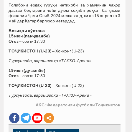
Ғолибони ёздаҳ гурӯҳи интихобӣ ва ҳамчунин чаҳор
дастаи беҳтарини ҷойи дуюм соҳиби роҳхат ба қисми
финалии Ҷоми Осиё-2024 мешаванд, ки аз 15 апрел то 3
май дар Қатар баргузор мегардад.
Бозиҳои дӯстона
15 июн (панҷшанбе)
Оғоз
– соати 17:30
ТОҶИКИСТОН (U-23)
– Ҳонконг (U-23)
Турсунзода, варзишгоҳи «ТАЛКО-Арена»
19 июн (душанбе)
Оғоз
– соати 17:30
ТОҶИКИСТОН (U-23)
– Ҳонконг (U-23)
Турсунзода, варзишгоҳи «ТАЛКО-Арена»
АКС: Федератсияи футболи Тоҷикистон