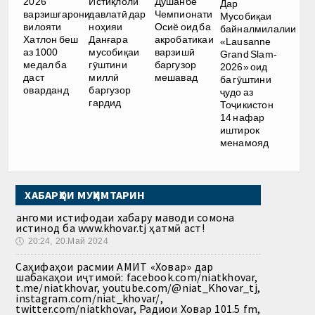
2026
Истиқлоли
Душанбе
Дар
варзишгарони
давлатӣ дар
Чемпионати
Мусобиқаи
вилояти
ноҳияи
Осиё оид ба
байналмилалии
Хатлон беш
Данғара
акробатикаи
«Lausanne
аз 1000
мусобиқаи
варзишӣ
Grand Slam-
медал ба
гӯштини
баргузор
2026» оид
даст
миллӣ
мешавад
ба гӯштини
оварданд
баргузор
ҷудо аз
гардид
Тоҷикистон
14 нафар
иштирок
менамояд
ХАБАРҲОИ МУҲИМТАРИН
Ҳангоми истифодаи хабару маводи сомона
истинод ба www.khovar.tj ҳатмӣ аст!
🕔
20:24, 20.Май 2024
Саҳифаҳои расмии АМИТ «Ховар» дар
шабакаҳои иҷтимоӣ: facebook.com/niatkhovar,
t.me/niatkhovar, youtube.com/@niat_Khovar_tj,
instagram.com/niat_khovar/,
twitter.com/niatkhovar, Радиои Ховар 101.5 fm,