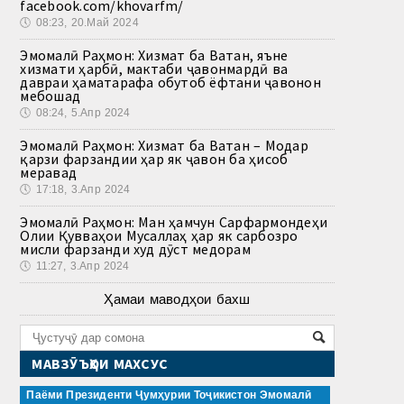
facebook.com/khovarfm/
🕔
08:23, 20.Май 2024
Эмомалӣ Раҳмон: Хизмат ба Ватан, яъне
хизмати ҳарбӣ, мактаби ҷавонмардӣ ва
давраи ҳаматарафа обутоб ёфтани ҷавонон
мебошад
🕔
08:24, 5.Апр 2024
Эмомалӣ Раҳмон: Хизмат ба Ватан – Модар
қарзи фарзандии ҳар як ҷавон ба ҳисоб
меравад
🕔
17:18, 3.Апр 2024
Эмомалӣ Раҳмон: Ман ҳамчун Сарфармондеҳи
Олии Қувваҳои Мусаллаҳ ҳар як сарбозро
мисли фарзанди худ дӯст медорам
🕔
11:27, 3.Апр 2024
Ҳамаи маводҳои бахш
МАВЗӮЪҲОИ МАХСУС
Паёми Президенти Ҷумҳурии Тоҷикистон Эмомалӣ