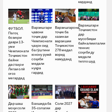
карданд
Варзишгари
Варзишгари
Варзишгарони
ФУТБОЛ.
Тоҷикистон
ҷавони
тоҷик ба
Пагоҳ
дар
тоҷик дар
хазинаи
бозиҳои
мусобиқаи
Чемпионати
варзишии
даври 13-
байналмилалии
ҷаҳон оид
Тоҷикистон
уми
теннис
ба гӯштини
278 медал
Чемпионати
соҳиби ду
юнону румӣ
ворид
Тоҷикистон
медали
соҳиби
намуданд
байни
тилло шуд
медали
дастаҳои
нуқра
Лигаи олӣ
гардид
оғоз
мегардад
Дар шаш
Бахшида ба
Соли 2027
моҳи соли
35-солагии
дар