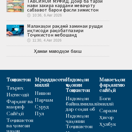
ТАВСИЯҲОИ МУФИД. Доир ба тарзи
нави захира кардани меваҷоту
сабзавот барои фасли зимистон
🕔
10:36, 6.Авг 2026
Малакаҳои рақамӣ заминаи рушди
иқтисоди рақобатпазири
Тоҷикистон мебошанд
🕔
11:30, 4.Авг 2026
Ҳамаи маводҳои бахш
Тоҷикистон
Муқаддасоти
Иқдомҳои
Мавзеъҳои
миллӣ
ҷаҳонии
фарҳангию
Таърих
Тоҷикистон
сайёҳӣ
Нишон
Иқтисодӣ
Иқдомҳои
Боғи
Парчам
Фарҳанг ва
байналмилалӣ
миллӣ
маориф
Суруд
дар соҳаи об
Саразм
Сайёҳӣ
Пул
Иқдомҳои
Ҳисор
Тоҷикистон
ҷаҳонии
Ҳулбук
ва ҷомеаи
Тоҷикистон
ҷаҳон