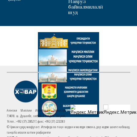
Наврӯз
байналмилалӣ
шуд
Агентии Миллии Иттилоотии Тоҷикистон
734018. ш. Душанбе, хиёбони Саъдии Шерозӣ,
16 тел.: +992 (37) 2385217, факс: +992 (37) 2232383
© Ҳамаи ҳуқуқ маҳфуз аст. Истифода ва паҳн кардани маводи сомона, дар кадом шакле набошад,
танҳо бо иҷозати хаттии роҳбарияти