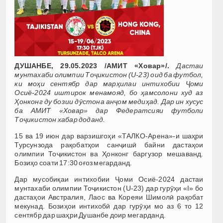
ДУШАНБЕ
, 29.05.2023 /
АМИТ
«
Ховар
»/.
Дастаи
мунтахаби
олимпии
Тоҷикистон
(U-23)
оид
ба
футбол
,
ки
моҳи
сентябр
дар
марҳилаи
интихобии
Ҷоми
Осиё
-2024
иштирок
менамояд
,
бо
ҳамсолони
худ
аз
Ҳонконг
ду
бозии
дӯстона
анҷом
медиҳад
.
Дар ин хусус
ба АМИТ «Ховар» дар Федератсияи футболи
Тоҷикистон хабар доданд.
15 ва 19 июн дар варзишгоҳи «ТАЛКО-Арена»-и шаҳри
Турсунзода рақобатҳои санҷишӣ байни дастаҳои
олимпии Тоҷикистон ва Ҳонконг баргузор мешаванд.
Бозиҳо соати 17:30 оғоз мегарданд.
Дар мусобиқаи интихобии Ҷоми Осиё-2024 дастаи
мунтахаби олимпии Тоҷикистон (U-23) дар гурӯҳи «I» бо
дастаҳои Австралия, Лаос ва Кореяи Шимолӣ рақобат
мекунад. Бозиҳои интихобӣ дар гурӯҳи мо аз 6 то 12
сентябр дар шаҳри Душанбе доир мегарданд.