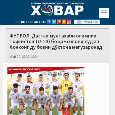
☰
|
|
|
|
"Ховар FM"
TJ
RU
EN
AR
FAR
ФУТБОЛ. Дастаи мунтахаби олимпии
Тоҷикистон (U-23) бо ҳамсолони худ аз
Ҳонконг ду бозии дӯстона мегузаронад
Май 29, 2023 12:04