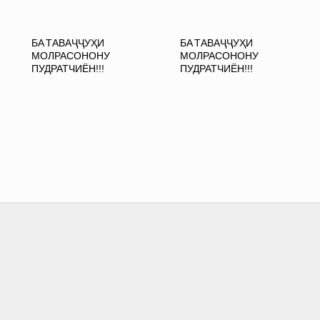
БА ТАВАҶҶУҲИ
БА ТАВАҶҶУҲИ
МОЛРАСОНОНУ
МОЛРАСОНОНУ
ПУДРАТЧИЁН!!!
ПУДРАТЧИЁН!!!