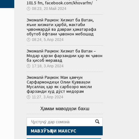
101.5 fm, facebook.com/khovarfm/
🕔
08:23, 20.Май 2024
Эмомалӣ Раҳмон: Хизмат ба Ватан,
яъне хизмати ҳарбӣ, мактаби
ҷавонмардӣ ва давраи ҳаматарафа
обутоб ёфтани ҷавонон мебошад
🕔
08:24, 5.Апр 2024
Эмомалӣ Раҳмон: Хизмат ба Ватан –
Модар қарзи фарзандии ҳар як ҷавон
ба ҳисоб меравад
🕔
17:18, 3.Апр 2024
Эмомалӣ Раҳмон: Ман ҳамчун
Сарфармондеҳи Олии Қувваҳои
Мусаллаҳ ҳар як сарбозро мисли
фарзанди худ дӯст медорам
🕔
11:27, 3.Апр 2024
Ҳамаи маводҳои бахш
МАВЗӮЪҲОИ МАХСУС