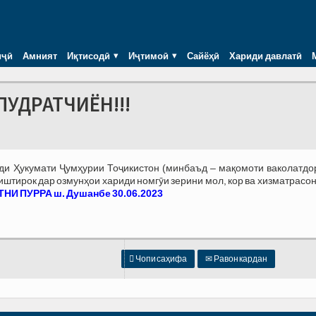
иҷӣ
Амният
Иқтисодӣ
Иҷтимоӣ
Сайёҳӣ
Хариди давлатӣ
ПУДРАТЧИЁН!!!
зди Ҳукумати Ҷумҳурии Тоҷикистон (минбаъд – мақомоти ваколатдо
тирок дар озмунҳои хариди номгӯи зерини мол, кор ва хизматрасон
НИ ПУРРА ш. Душанбе 30.06.20
23

Чопи саҳифа
✉
Равон кардан