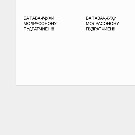
БА ТАВАҶҶУҲИ
БА ТАВАҶҶУҲИ
МОЛРАСОНОНУ
МОЛРАСОНОНУ
ПУДРАТЧИЁН!!!
ПУДРАТЧИЁН!!!