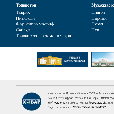
Тоҷикистон
Муқаддасо
Таърих
Нишон
Иқтисодӣ
Парчам
Фарҳанг ва маориф
Суруд
Сайёҳӣ
Пул
Тоҷикистон ва ҷомеаи ҷаҳон
Агентии Миллии Иттилоотии Тоҷикистон 734018. ш. Душанбе, хиёбони 
© Ҳамаи ҳуқуқ маҳфуз аст. Истифода ва паҳн кардани маводи сомо
АМИТ «Ховар»
имконпазир аст. Истинод ба
www.khovar.tj
ҳатмист.
Омодакунандаи сомона:
Агентии рекламавии "adMedia"