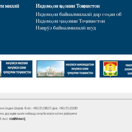
ти миллӣ
Иқдомҳои ҷаҳонии Тоҷикистон
Иқдомҳои байналмилалӣ дар соҳаи об
Иқдомҳои ҷаҳонии Тоҷикистон
Наврӯз байналмилалӣ шуд
Саъдии Шерозӣ, 16 тел.: +992 (37) 2385217, факс: +992 (37) 2232383
на, дар кадом шакле набошад, танҳо бо иҷозати хаттии роҳбарияти
 E-mail:
niat@khovar.tj