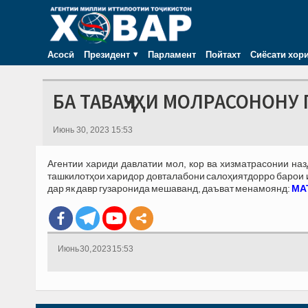
Асосӣ
Президент
Парламент
Пойтахт
Сиёсати хор
БА ТАВАҶҶУҲИ МОЛРАСОНОНУ 
Июнь 30, 2023 15:53
Агентии хариди давлатии мол, кор ва хизматрасонии на
ташкилотҳои харидор довталабони салоҳиятдорро барои иш
дар як давр гузаронида мешаванд, даъват менамоянд:
МАТ
Июнь 30, 2023 15:53