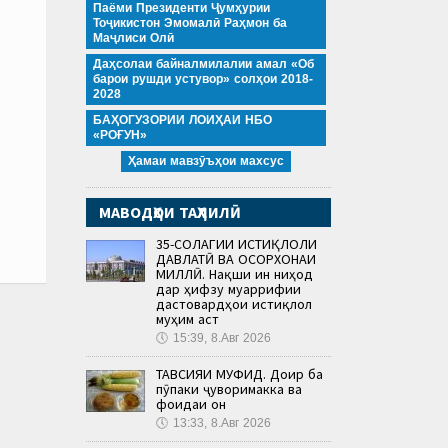
Паёми Президенти Ҷумҳурии
Тоҷикистон Эмомалӣ Раҳмон ба
Маҷлиси Олӣ
Даҳсолаи байналмилалии амал «Об
барои рушди устувор» солҳои 2018-
2028
БАҲОГУЗОРИИ ЛОИҲАИ НБО
«РОҒУН»
Ҳамаи мавзӯъҳои махсус
МАВОДҲОИ ТАҲЛИЛӢ
35-СОЛАГИИ ИСТИҚЛОЛИ
ДАВЛАТӢ ВА ОСОРХОНАИ
МИЛЛӢ. Нақши ин ниҳод
дар ҳифзу муаррифии
дастовардҳои истиқлол
муҳим аст
🕔
15:39, 8.Авг 2026
ТАВСИЯИ МУФИД. Доир ба
пӯпаки ҷуворимакка ва
фоидаи он
🕔
13:33, 8.Авг 2026