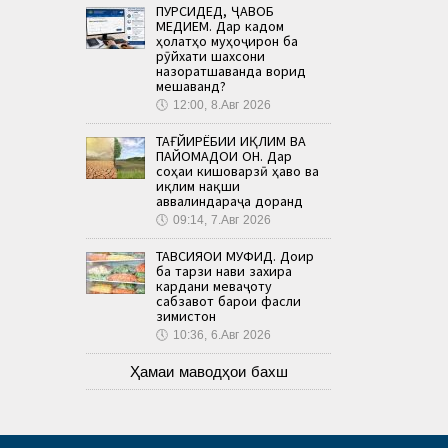
ПУРСИДЕД, ҶАВОБ
МЕДИҲЕМ. Дар кадом
ҳолатҳо муҳоҷирон ба
рӯйхати шахсони
назоратшаванда ворид
мешаванд?
🕔
12:00, 8.Авг 2026
ТАҒЙИРЁБИИ ИҚЛИМ ВА
ПАЙОМАДҲОИ ОН. Дар
соҳаи кишоварзӣ ҳаво ва
иқлим нақши
аввалиндараҷа доранд
🕔
09:14, 7.Авг 2026
ТАВСИЯҲОИ МУФИД. Доир
ба тарзи нави захира
кардани меваҷоту
сабзавот барои фасли
зимистон
🕔
10:36, 6.Авг 2026
Ҳамаи маводҳои бахш