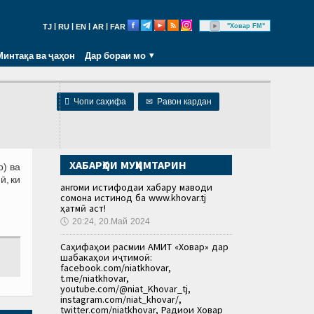
|
|
|
|
"Ховар FM"
TJ
RU
EN
AR
FAR
Минтақа ва ҷаҳон
Дар бораи мо

Чопи саҳифа
✉
Равон кардан
ХАБАРҲОИ МУҲИМТАРИН
р) ва
ӣ, ки
Ҳангоми истифодаи хабару маводи
сомона истинод ба www.khovar.tj
ҳатмӣ аст!
🕔
20:24, 20.Май 2024
Саҳифаҳои расмии АМИТ «Ховар» дар
шабакаҳои иҷтимоӣ:
facebook.com/niatkhovar,
t.me/niatkhovar,
youtube.com/@niat_Khovar_tj,
instagram.com/niat_khovar/,
twitter.com/niatkhovar, Радиои Ховар