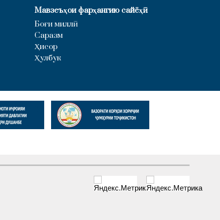
Мавзеъҳои фарҳангию сайёҳӣ
Боғи миллӣ
Саразм
Ҳисор
Ҳулбук