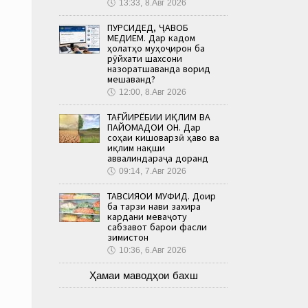
🕔
13:33, 8.Авг 2026
ПУРСИДЕД, ҶАВОБ
МЕДИҲЕМ. Дар кадом
ҳолатҳо муҳоҷирон ба
рӯйхати шахсони
назоратшаванда ворид
мешаванд?
🕔
12:00, 8.Авг 2026
ТАҒЙИРЁБИИ ИҚЛИМ ВА
ПАЙОМАДҲОИ ОН. Дар
соҳаи кишоварзӣ ҳаво ва
иқлим нақши
аввалиндараҷа доранд
🕔
09:14, 7.Авг 2026
ТАВСИЯҲОИ МУФИД. Доир
ба тарзи нави захира
кардани меваҷоту
сабзавот барои фасли
зимистон
🕔
10:36, 6.Авг 2026
Ҳамаи маводҳои бахш