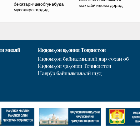
бехатарӣ ҷавобгӯнабуда
мактабӣ идома дорад
мусодира гардид
ти миллӣ
Иқдомҳои ҷаҳонии Тоҷикистон
Иқдомҳои байналмилалӣ дар соҳаи об
Иқдомҳои ҷаҳонии Тоҷикистон
Наврӯз байналмилалӣ шуд