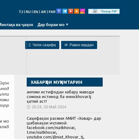
|
|
|
|
"Ховар FM"
TJ
RU
EN
AR
FAR
Минтақа ва ҷаҳон
Дар бораи мо

Чопи саҳифа
✉
Равон кардан
ХАБАРҲОИ МУҲИМТАРИН
йҳон
инод
Ҳангоми истифодаи хабару маводи
улли
сомона истинод ба www.khovar.tj
моми
ҳатмӣ аст!
зҳор
🕔
20:24, 20.Май 2024
Саҳифаҳои расмии АМИТ «Ховар» дар
и мо
шабакаҳои иҷтимоӣ:
алаб
facebook.com/niatkhovar,
t.me/niatkhovar,
youtube.com/@niat_Khovar_tj,