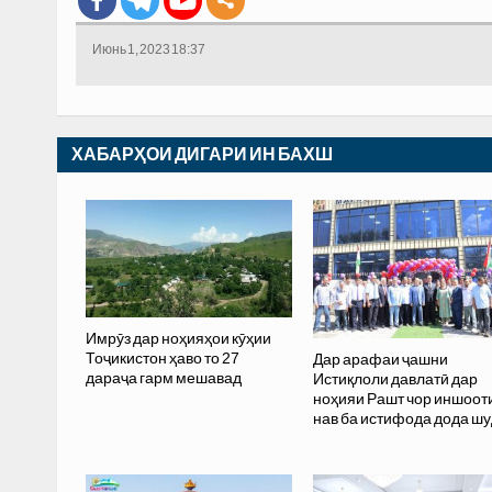
Июнь 1, 2023 18:37
ХАБАРҲОИ ДИГАРИ ИН БАХШ
Имрӯз дар ноҳияҳои кӯҳии
Тоҷикистон ҳаво то 27
Дар арафаи ҷашни
дараҷа гарм мешавад
Истиқлоли давлатӣ дар
ноҳияи Рашт чор иншоот
нав ба истифода дода шу