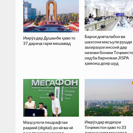
Барои довталабон ва
Имрӯз дар Душанбе ҳаво то
шахсони масъули рушди
37 дараҷа гарм мешавад
захираҳои инсонӣ дар
низоми бонкии Тоҷикист
оид ба барномаи JISPA
ҳамоиш доир шуд
Имрӯз дар водиҳои
Маҳсулоти пешрафтаи
Тоҷикистон ҳаво то 33
рақамӣ (digital)-ро кӣ ва чӣ
дараҷа гарм мешавад