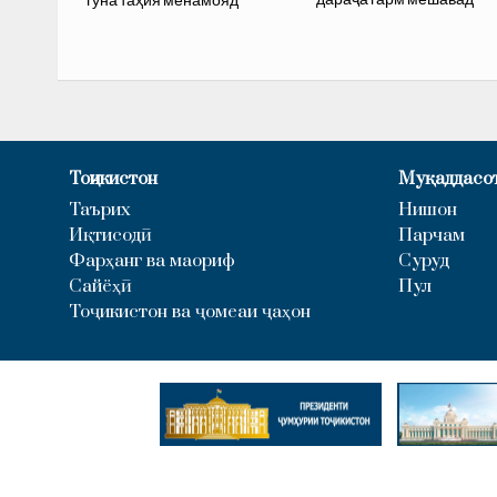
гуна таҳия менамояд
Тоҷикистон
Муқаддасо
Таърих
Нишон
Иқтисодӣ
Парчам
Фарҳанг ва маориф
Суруд
Сайёҳӣ
Пул
Тоҷикистон ва ҷомеаи ҷаҳон