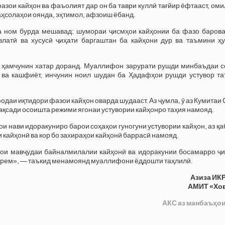
фазои кайҳон ва фаъолият дар он ба таври куллӣ тағйир ёфтааст, ом
даҳсолаҳои оянда, эҳтимол, афзоиш ёбанд.
а ном бурда мешавад: шумораи ҷисмҳои кайҳонии ба фазо барова
влатӣ ва хусусӣ ҷиҳати баргаштан ба кайҳони дур ва таъмини ҳу
т ҳамчунин хатар доранд. Муаллифон зарурати рушди минбаъдаи с
 ва кашфиёт, инчунин ноил шудан ба Ҳадафҳои рушди устувор та
одаи иқтидори фазои кайҳон оварда шудааст. Аз ҷумла, ӯ аз Кумита
мақсади осоишта режими ягонаи устувории кайҳонро таҳия намояд.
ои нави идоракуниро барои соҳаҳои гуногуни устувории кайҳон, аз қ
 кайҳонӣ ва кор бо захираҳои кайҳонӣ баррасӣ намояд.
ҳои мавҷудаи байналмилалии кайҳонӣ ва идоракунии босамарро ҷи
дорем», — таъкид менамоянд муаллифони ёддошти таҳлилӣ.
Азиза ИК
АМИТ «Хо
АКС аз манбаъҳои