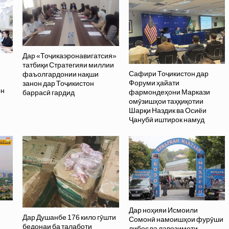
Дар «Тоҷикаэронавигатсия»
татбиқи Стратегияи миллии
Сафири Тоҷикистон дар
фаъолгардонии нақши
Форуми ҳайати
занон дар Тоҷикистон
он
фармондеҳони Маркази
баррасӣ гардид
омӯзишҳои таҳқиқотии
Шарқи Наздик ва Осиёи
Ҷанубӣ иштирок намуд
Дар ноҳияи Исмоили
Дар Душанбе 176 кило гӯшти
Сомонӣ намоишҳои фурӯши
бедонаи ба талаботи
либос ва лавозимоти