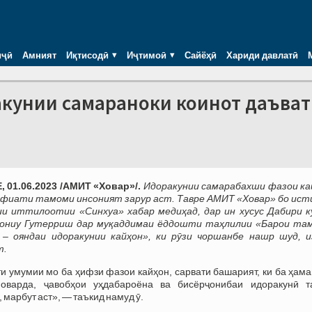
иҷӣ
Амният
Иқтисодӣ
Иҷтимоӣ
Сайёҳӣ
Хариди давлатӣ
акунии самараноки коинот даъват
 01.06.2023 /АМИТ «Ховар»/.
Идоракунии самарабахши фазои ка
нфиати тамоми инсоният зарур аст. Тавре АМИТ «Ховар» бо ист
ии иттилоотии «Синхуа» хабар медиҳад, дар ин хусус Дабири к
ниу Гутерриш дар муқаддимаи ёддошти таҳлилии «Барои та
 – ояндаи идоракунии кайҳон», ки рӯзи чоршанбе нашр шуд, и
т.
 умумии мо ба ҳифзи фазои кайҳон, сарвати башарият, ки ба ҳама
оварда, ҷавобҳои уҳдабароёна ва бисёрҷонибаи идоракунӣ т
марбут аст», — таъкид намуд ӯ.