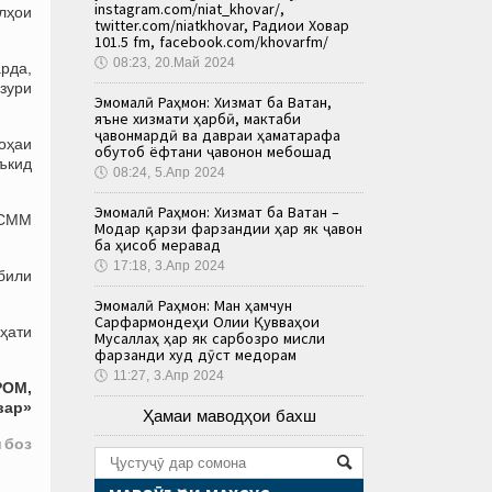
instagram.com/niat_khovar/,
илҳои
twitter.com/niatkhovar, Радиои Ховар
101.5 fm, facebook.com/khovarfm/
🕔
08:23, 20.Май 2024
рда,
зури
Эмомалӣ Раҳмон: Хизмат ба Ватан,
яъне хизмати ҳарбӣ, мактаби
ҷавонмардӣ ва давраи ҳаматарафа
оҳаи
обутоб ёфтани ҷавонон мебошад
ъкид
🕔
08:24, 5.Апр 2024
Эмомалӣ Раҳмон: Хизмат ба Ватан –
и СММ
Модар қарзи фарзандии ҳар як ҷавон
ба ҳисоб меравад
🕔
17:18, 3.Апр 2024
абили
Эмомалӣ Раҳмон: Ман ҳамчун
Сарфармондеҳи Олии Қувваҳои
ҳати
Мусаллаҳ ҳар як сарбозро мисли
фарзанди худ дӯст медорам
🕔
11:27, 3.Апр 2024
РОМ,
вар»
Ҳамаи маводҳои бахш
 боз