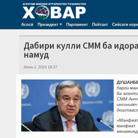
Асосӣ
Президент
Парламент
Пойтахт
Сиёсати хор
Дабири кулли СММ ба идор
намуд
Июнь 1, 2023 18:37
ДУШАНБЕ,
барои ма
ба агент
СММ Анто
инсоният
доштаас
«Манфиати
манфиат 
менамояд, 