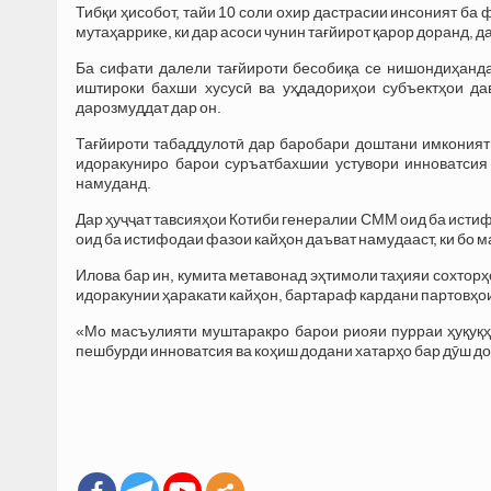
Тибқи ҳисобот, тайи 10 соли охир дастрасии инсоният ба 
мутаҳаррике, ки дар асоси чунин тағйирот қарор доранд, 
Ба сифати далели тағйироти бесобиқа се нишондиҳанд
иштироки бахши хусусӣ ва уҳдадориҳои субъектҳои да
дарозмуддат дар он.
Тағйироти табаддулотӣ дар баробари доштани имкония
идоракуниро барои суръатбахшии устувори инноватсия
намуданд.
Дар ҳуҷҷат тавсияҳои Котиби генералии СММ оид ба истиф
оид ба истифодаи фазои кайҳон даъват намудааст, ки бо 
Илова бар ин, кумита метавонад эҳтимоли таҳияи сохторҳ
идоракунии ҳаракати кайҳон, бартараф кардани партовҳои
«Мо масъулияти муштаракро барои риояи пурраи ҳуқуқ
пешбурди инноватсия ва коҳиш додани хатарҳо бар дӯш 