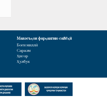
Мавзеъҳои фарҳангию сайёҳӣ
Боғи миллӣ
Саразм
Ҳисор
Ҳулбук