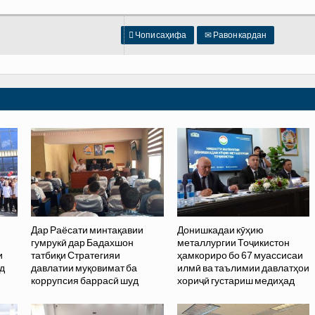

Чопи саҳифа
✉
Равон кардан
Дар Раёсати минтақавии
Донишкадаи кӯҳию
гумрукӣ дар Бадахшон
металлургии Тоҷикистон
и
татбиқи Стратегияи
ҳамкориро бо 67 муассисаи
д
давлатии муқовимат ба
илмӣ ва таълимии давлатҳои
коррупсия баррасӣ шуд
хориҷӣ густариш медиҳад