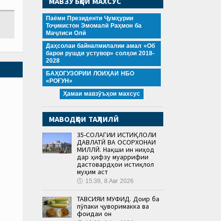
МАВЗӮЪҲОИ МАХСУС
Паёми Президенти Ҷумҳурии
Тоҷикистон Эмомалӣ Раҳмон ба
Маҷлиси Олӣ
Даҳсолаи байналмилалии амал «Об
барои рушди устувор» солҳои 2018-
2028
БАҲОГУЗОРИИ ЛОИҲАИ НБО
«РОҒУН»
Ҳамаи мавзӯъҳои махсус
МАВОДҲОИ ТАҲЛИЛӢ
35-СОЛАГИИ ИСТИҚЛОЛИ
ДАВЛАТӢ ВА ОСОРХОНАИ
МИЛЛӢ. Нақши ин ниҳод
дар ҳифзу муаррифии
дастовардҳои истиқлол
муҳим аст
🕔
15:39, 8.Авг 2026
ТАВСИЯИ МУФИД. Доир ба
пӯпаки ҷуворимакка ва
фоидаи он