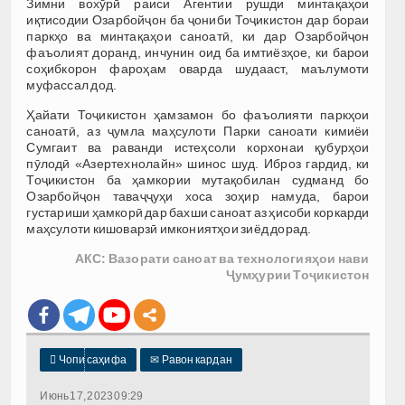
Зимни вохӯрӣ раиси Агентии рушди минтақаҳои
иқтисодии Озарбойҷон ба ҷониби Тоҷикистон дар бораи
паркҳо ва минтақаҳои саноатӣ, ки дар Озарбойҷон
фаъолият доранд, инчунин оид ба имтиёзҳое, ки барои
соҳибкорон фароҳам оварда шудааст, маълумоти
муфассал дод.
Ҳайати Тоҷикистон ҳамзамон бо фаъолияти паркҳои
саноатӣ, аз ҷумла маҳсулоти Парки саноати кимиёи
Сумгаит ва раванди истеҳсоли корхонаи қубурҳои
пӯлодӣ «Азертехнолайн» шинос шуд. Иброз гардид, ки
Тоҷикистон ба ҳамкории мутақобилан судманд бо
Озарбойҷон таваҷҷуҳи хоса зоҳир намуда, барои
густариши ҳамкорӣ дар бахши саноат аз ҳисоби коркарди
маҳсулоти кишоварзӣ имкониятҳои зиёд дорад.
АКС: Вазорати саноат ва технологияҳои нави
Ҷумҳурии Тоҷикистон

Чопи саҳифа
✉
Равон кардан
Июнь 17, 2023 09:29