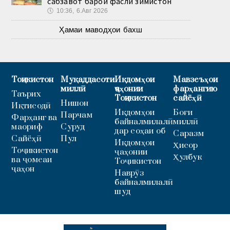
сабзавот барои фасли зимистон
🕔
10:36, 6.Авг 2026
Ҳамаи маводҳои бахш
Тоҷикистон
Муқаддасоти
Иқдомҳои
Мавзеъҳои
миллӣ
ҷаҳонии
фарҳангию
Таърих
Тоҷикистон
сайёҳӣ
Нишон
Иқтисодӣ
Иқдомҳои
Боғи
Парчам
Фарҳанг ва
байналмилалӣ
миллӣ
маориф
Суруд
дар соҳаи об
Саразм
Сайёҳӣ
Пул
Иқдомҳои
Ҳисор
Тоҷикистон
ҷаҳонии
Ҳулбук
ва ҷомеаи
Тоҷикистон
ҷаҳон
Наврӯз
байналмилалӣ
шуд