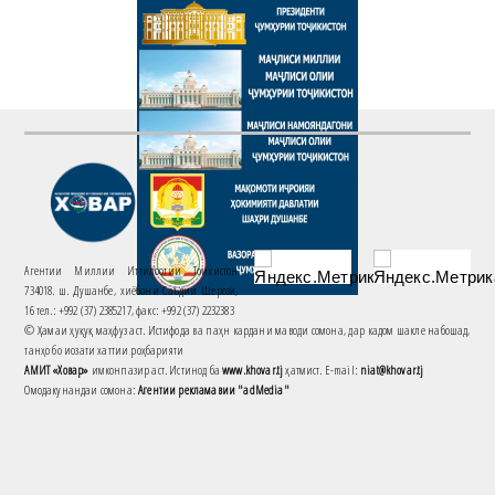
Агентии Миллии Иттилоотии Тоҷикистон
734018. ш. Душанбе, хиёбони Саъдии Шерозӣ,
16 тел.: +992 (37) 2385217, факс: +992 (37) 2232383
© Ҳамаи ҳуқуқ маҳфуз аст. Истифода ва паҳн кардани маводи сомона, дар кадом шакле набошад,
танҳо бо иҷозати хаттии роҳбарияти
АМИТ «Ховар»
имконпазир аст. Истинод ба
www.khovar.tj
ҳатмист. E-mail:
niat@khovar.tj
Омодакунандаи сомона:
Агентии рекламавии "adMedia"