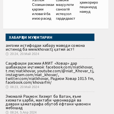
ҳамкориро
Созишномаи
маҳсулоти
пешниҳод
қарзии
саноатӣ
намуд
иловагӣ ба
истеҳсол
имзо расид
гардидааст
ХАБАРҲОИ МУҲИМТАРИН
Ҳангоми истифодаи хабару маводи сомона
истинод ба www.khovar.tj ҳатмӣ аст!
🕔
20:24, 20.Май 2024
Саҳифаҳои расмии АМИТ «Ховар» дар
шабакаҳои иҷтимоӣ: facebook.com/niatkhovar,
t.me/niatkhovar, youtube.com/@niat_Khovar_tj,
instagram.com/niat_khovar/,
twitter.com/niatkhovar, Радиои Ховар 101.5 fm,
facebook.com/khovarfm/
🕔
08:23, 20.Май 2024
Эмомалӣ Раҳмон: Хизмат ба Ватан, яъне
хизмати ҳарбӣ, мактаби ҷавонмардӣ ва
давраи ҳаматарафа обутоб ёфтани ҷавонон
мебошад
🕔
08:24, 5.Апр 2024