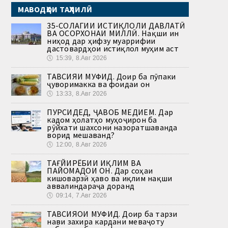
МАВОДҲОИ ТАҲЛИЛӢ
35-СОЛАГИИ ИСТИҚЛОЛИ ДАВЛАТӢ
ВА ОСОРХОНАИ МИЛЛӢ. Нақши ин
ниҳод дар ҳифзу муаррифии
дастовардҳои истиқлол муҳим аст
🕔
15:39, 8.Авг 2026
ТАВСИЯИ МУФИД. Доир ба пӯпаки
ҷуворимакка ва фоидаи он
🕔
13:33, 8.Авг 2026
ПУРСИДЕД, ҶАВОБ МЕДИҲЕМ. Дар
кадом ҳолатҳо муҳоҷирон ба
рӯйхати шахсони назоратшаванда
ворид мешаванд?
🕔
12:00, 8.Авг 2026
ТАҒЙИРЁБИИ ИҚЛИМ ВА
ПАЙОМАДҲОИ ОН. Дар соҳаи
кишоварзӣ ҳаво ва иқлим нақши
аввалиндараҷа доранд
🕔
09:14, 7.Авг 2026
ТАВСИЯҲОИ МУФИД. Доир ба тарзи
нави захира кардани меваҷоту