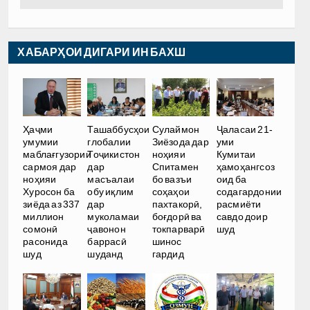
ХАБАРҲОИ ДИГАРИ ИН БАХШ
Ҳаҷми
Ташаббусҳои
Сулаймон
Ҷаласаи 21-
умумии
глобалии
Зиёзода дар
уми
маблағгузории
Тоҷикистон
ноҳияи
Кумитаи
сармоя дар
дар
Спитамен
ҳамоҳангсоз
ноҳияи
масъалаи
бо вазъи
оид ба
Хуросон ба
обу иқлим
соҳаҳои
содагардонии
зиёда аз 337
дар
пахтакорӣ,
расмиёти
миллион
муколамаи
боғдорӣ ва
савдо доир
сомонӣ
ҷавонон
токпарварӣ
шуд
расонида
баррасӣ
шинос
шуд
шуданд
гардид