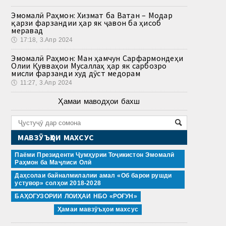
Эмомалӣ Раҳмон: Хизмат ба Ватан – Модар
қарзи фарзандии ҳар як ҷавон ба ҳисоб
меравад
🕔
17:18, 3.Апр 2024
Эмомалӣ Раҳмон: Ман ҳамчун Сарфармондеҳи
Олии Қувваҳои Мусаллаҳ ҳар як сарбозро
мисли фарзанди худ дӯст медорам
🕔
11:27, 3.Апр 2024
Ҳамаи маводҳои бахш
МАВЗӮЪҲОИ МАХСУС
Паёми Президенти Ҷумҳурии Тоҷикистон Эмомалӣ
Раҳмон ба Маҷлиси Олӣ
Даҳсолаи байналмилалии амал «Об барои рушди
устувор» солҳои 2018-2028
БАҲОГУЗОРИИ ЛОИҲАИ НБО «РОҒУН»
Ҳамаи мавзӯъҳои махсус