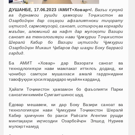
ДУШАНБЕ, 17.06.2023 /АМИТ«Ховар»/.
Вазъи кунунӣ
ва дурнамои рушди ҳамкории Тоҷикистон ва
Озарбойҷон дар соҳаҳои афзалиятноки тиҷорату
иқтисод, сармоягузорӣ, саноат, истихроҷ ва коркарди
маъдан, алюминий ва нафт дар мулоқоти Вазири
саноат ва технологияҳои нави Ҷумҳурии Тоҷикистон
Шералӣ Кабир бо Вазири иқтисоди Ҷумҳурии
Озарбойҷон Микаил Ҷабаров дар шаҳри Боку баррасӣ
гардид.
Ба АМИТ «Ховар» дар Вазорати саноат ва
технодлогияҳои нави мамлакат иттилоъ доданд, ки
ҷонибҳо самтҳои мушаххаси амалӣ гардонидани
тавофуқҳои ҳосилгардидаро муайян карданд.
Ҳайати Тоҷикистон ҳамзамон бо фаъолияти Парки
саноатии кимиёи Сумгаит шинос шуд.
Ёдовар мешавем, ки дар Боку Вазири саноат ва
технологияҳои нави Ҷумҳурии Тоҷикистон Шералӣ
Кабир ҳамчунин бо раиси Раёсати Агентии рушди
минтақаҳои иқтисодии Озарбойҷон Элшод Нуриев
мулоқот намуд