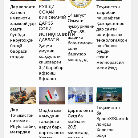
РУШДИ
Дар вилояти
Тоҷикистон
СОҲАИ
Хатлон
таҷрибаи
14 август
КИШОВАРЗӢ
имконоти
пешрафтаи
Озмуни
ДАР 35
ҳамкорӣ дар
Қазоқистонро
ҷумҳуриявии
СОЛИ
самти
дар самти
«Топ-35-
ИСТИҚЛОЛИЯТИ
бунёди
истифода аз
шарики
ДАВЛАТӢ.
неругоҳҳои
технологияҳои
боэътимоди
Ҳаҷми
барқӣ
нав барои
сол»
умумии
баррасӣ
рушди
баргузор
маҳсулоти
гардид
соҳаи
мегардад
кишоварзӣ
мелиоратсия
3,7 баробар
меомӯзад
афзоиш
ёфтааст
Тоҷикистон
Дар
Оид ба кам
Дар вилояти
ба
Тоҷикистон
намудани
Суғд ба
SpaceX/Starlink
низоми e-
талафоти
маблағи
лоиҳаи
Phyto татбиқ
неруи барқ
20,5
Харитаи
мегардад
дар вилояти
миллиард
роҳи
Хатлон
сомонӣ