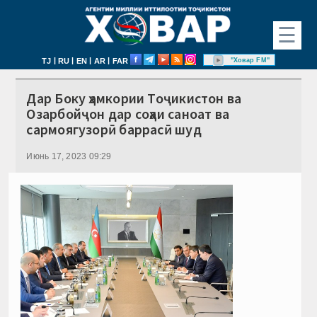
☰
|
|
|
|
"Ховар FM"
TJ
RU
EN
AR
FAR
Дар Боку ҳамкории Тоҷикистон ва
Озарбойҷон дар соҳаи саноат ва
сармоягузорӣ баррасӣ шуд
Июнь 17, 2023 09:29