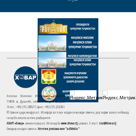
Агентии Миллии Иттилоотии Тоҷикистон
734018. ш. Душанбе, хиёбони Саъдии Шерозӣ,
16 тел.: +992 (37) 2385217, факс: +992 (37) 2232383
© Ҳамаи ҳуқуқ маҳфуз аст. Истифода ва паҳн кардани маводи сомона, дар кадом шакле набошад,
танҳо бо иҷозати хаттии роҳбарияти
АМИТ «Ховар»
имконпазир аст. Истинод ба
www.khovar.tj
ҳатмист. E-mail:
niat@khovar.tj
Омодакунандаи сомона:
Агентии рекламавии "adMedia"