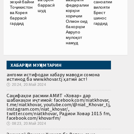
зеҳнӣ байни
саноатии
баррасӣ
федералии
Тоҷикистон
вилояти
шуд
корҳои
ва Корея
Брест
хориҷии
баррасӣ
шинос
Олмон оид
гардид
гардид
ба корҳои
Аврупо
мулоқот
намуд
ХАБАРҲОИ МУҲИМТАРИН
Ҳангоми истифодаи хабару маводи сомона
истинод ба www.khovar.tj ҳатмӣ аст!
🕔
20:24, 20.Май 2024
Саҳифаҳои расмии АМИТ «Ховар» дар
шабакаҳои иҷтимоӣ: facebook.com/niatkhovar,
t.me/niatkhovar, youtube.com/@niat_Khovar_tj,
instagram.com/niat_khovar/,
twitter.com/niatkhovar, Радиои Ховар 101.5 fm,
facebook.com/khovarfm/
🕔
08:23, 20.Май 2024