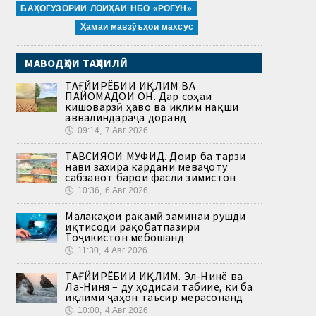
БАҲОГУЗОРИИ ЛОИҲАИ НБО «РОҒУН»
Ҳамаи мавзӯъҳои махсус
МАВОДҲОИ ТАҲЛИЛӢ
ТАҒЙИРЁБИИ ИҚЛИМ ВА
ПАЙОМАДҲОИ ОН. Дар соҳаи
кишоварзӣ ҳаво ва иқлим нақши
аввалиндараҷа доранд
🕔
09:14, 7.Авг 2026
ТАВСИЯҲОИ МУФИД. Доир ба тарзи
нави захира кардани меваҷоту
сабзавот барои фасли зимистон
🕔
10:36, 6.Авг 2026
Малакаҳои рақамӣ заминаи рушди
иқтисоди рақобатпазири
Тоҷикистон мебошанд
🕔
11:30, 4.Авг 2026
ТАҒЙИРЁБИИ ИҚЛИМ. Эл-Нинё ва
Ла-Ниня – ду ҳодисаи табиие, ки ба
иқлими ҷаҳон таъсир мерасонанд
🕔
10:00, 4.Авг 2026