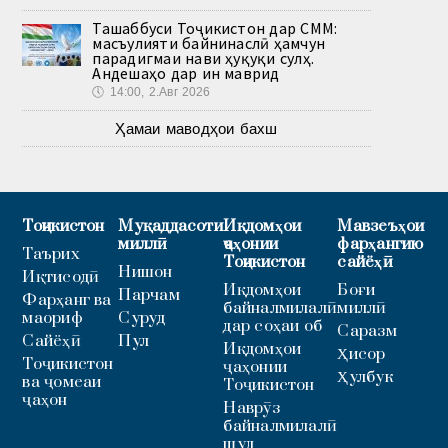
Ташаббуси Тоҷикистон дар СММ:
масъулияти байнинаслӣ ҳамчун
парадигмаи нави ҳуқуқи сулҳ.
Андешаҳо дар ин маврид
🕔
14:00, 2.Авг 2026
Ҳамаи маводҳои бахш
Тоҷикистон
Муқаддасоти
Иқдомҳои
Мавзеъҳои
миллӣ
ҷаҳонии
фарҳангию
Таърих
Тоҷикистон
сайёҳӣ
Нишон
Иқтисодӣ
Иқдомҳои
Боғи
Парчам
Фарҳанг ва
байналмилалӣ
миллӣ
маориф
Суруд
дар соҳаи об
Саразм
Сайёҳӣ
Пул
Иқдомҳои
Ҳисор
Тоҷикистон
ҷаҳонии
Ҳулбук
ва ҷомеаи
Тоҷикистон
ҷаҳон
Наврӯз
байналмилалӣ
шуд