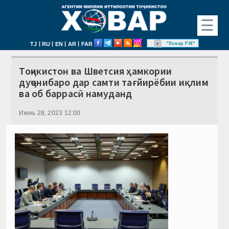
☰
|
|
|
|
"Ховар FM"
TJ
RU
EN
AR
FAR
Тоҷикистон ва Шветсия ҳамкории
дуҷонибаро дар самти тағйирёбии иқлим
ва об баррасӣ намуданд
Июнь 28, 2023 12:00