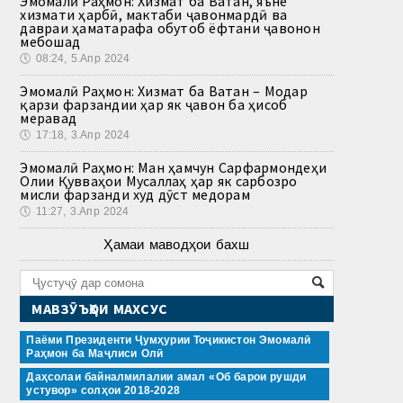
Эмомалӣ Раҳмон: Хизмат ба Ватан, яъне
хизмати ҳарбӣ, мактаби ҷавонмардӣ ва
давраи ҳаматарафа обутоб ёфтани ҷавонон
мебошад
🕔
08:24, 5.Апр 2024
Эмомалӣ Раҳмон: Хизмат ба Ватан – Модар
қарзи фарзандии ҳар як ҷавон ба ҳисоб
меравад
🕔
17:18, 3.Апр 2024
Эмомалӣ Раҳмон: Ман ҳамчун Сарфармондеҳи
Олии Қувваҳои Мусаллаҳ ҳар як сарбозро
мисли фарзанди худ дӯст медорам
🕔
11:27, 3.Апр 2024
Ҳамаи маводҳои бахш
МАВЗӮЪҲОИ МАХСУС
Паёми Президенти Ҷумҳурии Тоҷикистон Эмомалӣ
Раҳмон ба Маҷлиси Олӣ
Даҳсолаи байналмилалии амал «Об барои рушди
устувор» солҳои 2018-2028