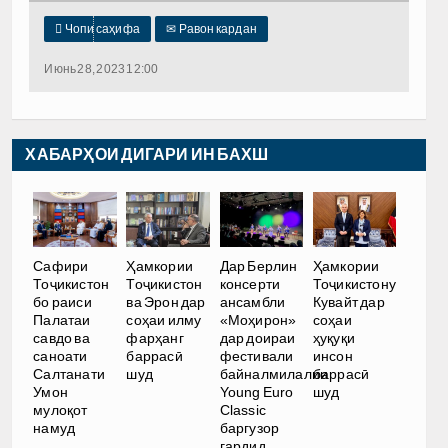

Чопи саҳифа
✉
Равон кардан
Июнь 28, 2023 12:00
ХАБАРҲОИ ДИГАРИ ИН БАХШ
Сафири
Ҳамкории
Дар Берлин
Ҳамкории
Тоҷикистон
Тоҷикистон
консерти
Тоҷикистону
бо раиси
ва Эрон дар
ансамбли
Кувайт дар
Палатаи
соҳаи илму
«Моҳирон»
соҳаи
савдо ва
фарҳанг
дар доираи
ҳуқуқи
саноати
баррасӣ
фестивали
инсон
Салтанати
шуд
байналмилалии
баррасӣ
Умон
Young Euro
шуд
мулоқот
Classic
намуд
баргузор
гардид