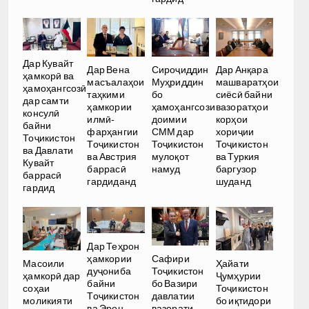
Дар Кувайт
Дар Вена
Сироҷиддин
Дар Анқара
ҳамкорӣ ва
масъалаҳои
Муҳриддин
машваратҳои
ҳамоҳангсозӣ
таҳкими
бо
сиёсӣ байни
дар самти
ҳамкории
ҳамоҳангсози
вазоратҳои
консулӣ
илмӣ-
доимии
корҳои
байни
фарҳангии
СММ дар
хориҷии
Тоҷикистон
Тоҷикистон
Тоҷикистон
Тоҷикистон
ва Давлати
ва Австрия
мулоқот
ва Туркия
Кувайт
баррасӣ
намуд
баргузор
баррасӣ
гардиданд
шуданд
гардид
Дар Теҳрон
ҳамкории
Сафири
Масоили
Ҳайати
дуҷониба
Тоҷикистон
ҳамкорӣ дар
Ҷумҳурии
байни
бо Вазири
соҳаи
Тоҷикистон
Тоҷикистон
давлатии
моликияти
бо иқтидори
ва Эрон
вазорати