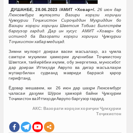
ДУШАНБЕ, 28.06.2023 /АМИТ «Ховар»/.
26 июн дар
Люксембург мулоқоти Вазири корҳои хориҷии
Ҷумҳурии Тоҷикистон Сироҷиддин Муҳриддин бо
Вазири корҳои хориҷии Шветсия Тобиас Биллстрём
баргузор гардид. Дар ин хусус АМИТ «Ховар» бо
истинод ба Вазорати корҳои хориҷии Ҷумҳурии
Тоҷикистон хабар медиҳад.
Зимни мулоқот доираи васеи масъалаҳо, аз ҷумла
самтҳои муҳимми ҳамкории дуҷонибаи Тоҷикистону
Шветсия, тағйирёбии иқлим, обу энергетика, муносибот
дар доираи Иттиҳоди Аврупо ва дигар масъалаҳои
мутақобилан судманд мавриди баррасӣ қарор
гирифтанд.
Ёдовар мешавем, ки 26 июн дар шаҳри Люксембург
ҷаласаи даҳуми Шӯрои ҳамкорӣ байни Ҷумҳурии
Тоҷикистон ва Иттиҳоди Аврупо баргузор гардид.
АКС: Вазорати корҳои хориҷии Ҷумҳурии
Тоҷикистон