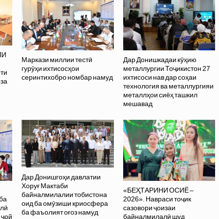
ЛИ
Маркази миллии тестӣ
Дар Донишкадаи кӯҳию
гурӯҳи ихтисосҳои
металлургии Тоҷикистон 27
оти
серинтихобро номбар намуд
ихтисоси нав дар соҳаи
оза
технология ва металлургияи
металлҳои сиёҳ ташкил
мешавад
Дар Донишгоҳи давлатии
Хоруғ Мактаби
«БЕҲТАРИНИ ОСИЁ –
байналмилалии тобистона
ба
2026». Навраси тоҷик
оид ба омӯзиши криосфера
олӣ
сазовори ҷоизаи
ба фаъолият оғоз намуд
 ҷой
байналмилалӣ шуд