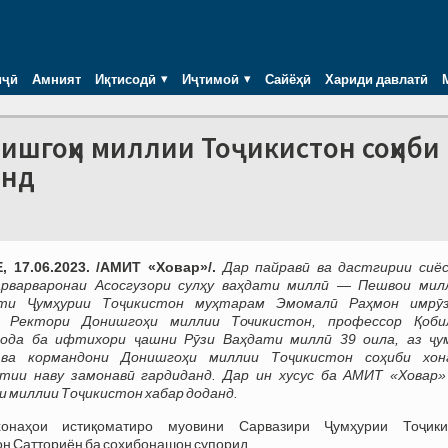
иҷӣ
Амният
Иқтисодӣ
Иҷтимоӣ
Сайёҳӣ
Хариди давлатӣ
ишгоҳи миллии Тоҷикистон соҳиби
анд
 17.06.2023. /АМИТ «Ховар»/.
Дар пайравӣ ва дастгирии сиё
рварваронаи Асосгузори сулҳу ваҳдати миллӣ — Пешвои мил
нти Ҷумҳурии Тоҷикистон муҳтарам Эмомалӣ Раҳмон имрӯ
 Ректори Донишгоҳи миллии Точикистон, профессор Қоби
ода ба ифтихори ҷашни Рӯзи Ваҳдати миллӣ 39 оила, аз ҷу
ва кормандони Донишгоҳи миллии Тоҷикистон соҳиби хон
тии наву замонавӣ гардиданд. Дар ин хусус ба АМИТ «Ховар»
 миллии Тоҷикистон хабар доданд.
онаҳои истиқоматиро муовини Сарвазири Ҷумҳурии Тоҷики
н Сатториён ба соҳибонашон супорид.