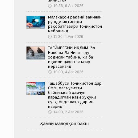
🕔
10:36, 6.Авг 2026
Малакаҳои рақамӣ заминаи
рушди иқтисоди
рақобатпазири Тоҷикистон
мебошанд
🕔
11:30, 4.Авг 2026
ТАҒЙИРЁБИИ ИҚЛИМ. Эл-
Нинё ва Ла-Ниня – ду
ҳодисаи табиие, ки ба
иқлими ҷаҳон таъсир
мерасонанд
🕔
10:00, 4.Авг 2026
Ташаббуси Тоҷикистон дар
СММ: масъулияти
байнинаслӣ ҳамчун
парадигмаи нави ҳуқуқи
сулҳ. Андешаҳо дар ин
маврид
🕔
14:00, 2.Авг 2026
Ҳамаи маводҳои бахш