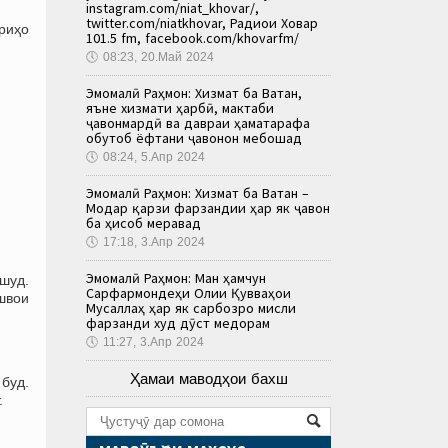
instagram.com/niat_khovar/,
twitter.com/niatkhovar, Радиои Ховар
ориҳо
101.5 fm, facebook.com/khovarfm/
🕔
08:23, 20.Май 2024
Эмомалӣ Раҳмон: Хизмат ба Ватан,
яъне хизмати ҳарбӣ, мактаби
ҷавонмардӣ ва давраи ҳаматарафа
обутоб ёфтани ҷавонон мебошад
🕔
08:24, 5.Апр 2024
Эмомалӣ Раҳмон: Хизмат ба Ватан –
Модар қарзи фарзандии ҳар як ҷавон
ба ҳисоб меравад
🕔
17:18, 3.Апр 2024
Эмомалӣ Раҳмон: Ман ҳамчун
 шуд.
Сарфармондеҳи Олии Қувваҳои
швои
Мусаллаҳ ҳар як сарбозро мисли
фарзанди худ дӯст медорам
🕔
11:27, 3.Апр 2024
Ҳамаи маводҳои бахш
 буд.
.