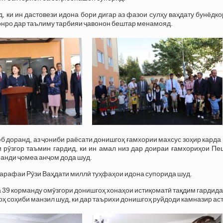
 ки ин дастовези идона бори дигар аз фазои сулҳу ваҳдату бунёдк
ронро дар таълиму тарбияи ҷавонон бештар менамояд.
 доранд, аз ҷониби раёсати донишгоҳ ғамхории махсус зоҳир карда
 рӯзгор таъмин гардид, ки ин амал низ дар доираи ғамхориҳои Пе
анди ҷомеа анҷом дода шуд.
 арафаи Рӯзи Ваҳдати миллӣ туҳфаҳои идона супорида шуд.
а 39 корманду омӯзгори донишгоҳ хонаҳои истиқоматӣ тақдим гардида
оҳ соҳиби манзил шуд, ки дар таърихи донишгоҳ руйдоди камназир аст