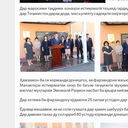
Дар маросими тақдими хонаҳои истиқоматӣ таъкид гардид,
дар Тоҷикистон дарак дода, масъулияту садоқати омӯзго
Ҳамзамон ба се корманди донишгоҳ, ки фарзандони маъюб
Манзилҳои истиқоматии онҳо бо баъзе таҷҳизоти муҳими
миллат муҳтарам Эмомалӣ Раҳмон нисбат ба қишри ниёзм
Дар хотима ба фарзандону кӯдакони 25 оилаи устодон дар
Ёдовар мешавем, ки ки соли гузашта дар ҳамин шабу рӯз б
Дар давоми танҳо ду сол қариб 80 устоду корманди донишг