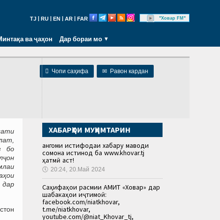
|
|
|
|
"Ховар FM"
TJ
RU
EN
AR
FAR
Минтақа ва ҷаҳон
Дар бораи мо

Чопи саҳифа
✉
Равон кардан
ХАБАРҲОИ МУҲИМТАРИН
сати
лат,
Ҳангоми истифодаи хабару маводи
з бо
сомона истинод ба www.khovar.tj
лҷон
ҳатмӣ аст!
млаи
🕔
20:24, 20.Май 2024
аҳои
 дар
Саҳифаҳои расмии АМИТ «Ховар» дар
шабакаҳои иҷтимоӣ:
facebook.com/niatkhovar,
t.me/niatkhovar,
стон
youtube.com/@niat_Khovar_tj,