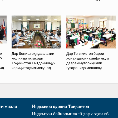
ва
Дар Донишгоҳи давлатии
Дар Тоҷикистон барои
о
молия ва иқтисоди
хонандагони синфи якум
и
Тоҷикистон 140 донишҷӯи
давраи мутобиқшавӣ
бад
хориҷӣ таҳсил мекунад
гузаронида мешавад
ти миллӣ
Иқдомҳои ҷаҳонии Тоҷикистон
Иқдомҳои байналмилалӣ дар соҳаи об