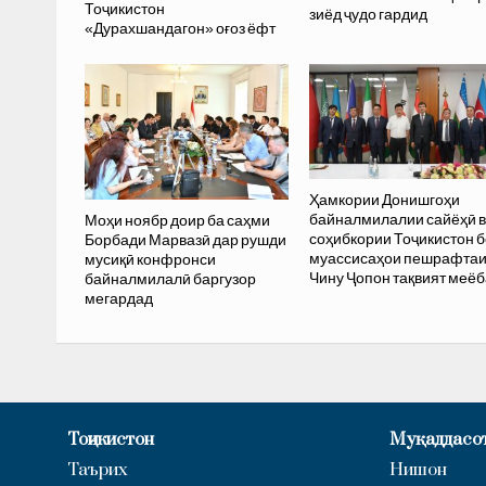
Тоҷикистон
зиёд ҷудо гардид
«Дурахшандагон» оғоз ёфт
Ҳамкории Донишгоҳи
байналмилалии сайёҳӣ 
Моҳи ноябр доир ба саҳми
соҳибкории Тоҷикистон б
Борбади Марвазӣ дар рушди
муассисаҳои пешрафта
мусиқӣ конфронси
Чину Ҷопон тақвият меё
байналмилалӣ баргузор
мегардад
Тоҷикистон
Муқаддасо
Таърих
Нишон