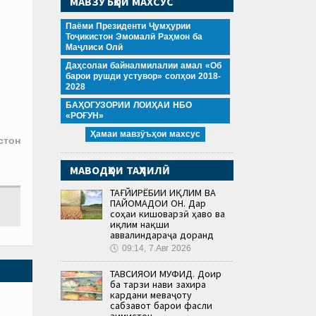
МАВЗӮЪҲОИ МАХСУС
Паёми Президенти Ҷумҳурии
Тоҷикистон Эмомалӣ Раҳмон ба
Маҷлиси Олӣ
Даҳсолаи байналмилалии амал «Об
барои рушди устувор» солҳои 2018-
2028
БАҲОГУЗОРИИ ЛОИҲАИ НБО
«РОҒУН»
Ҳамаи мавзӯъҳои махсус
стон
МАВОДҲОИ ТАҲЛИЛӢ
ТАҒЙИРЁБИИ ИҚЛИМ ВА
ПАЙОМАДҲОИ ОН. Дар
соҳаи кишоварзӣ ҳаво ва
иқлим нақши
аввалиндараҷа доранд
🕔
09:14, 7.Авг 2026
ТАВСИЯҲОИ МУФИД. Доир
ба тарзи нави захира
кардани меваҷоту
сабзавот барои фасли
зимистон