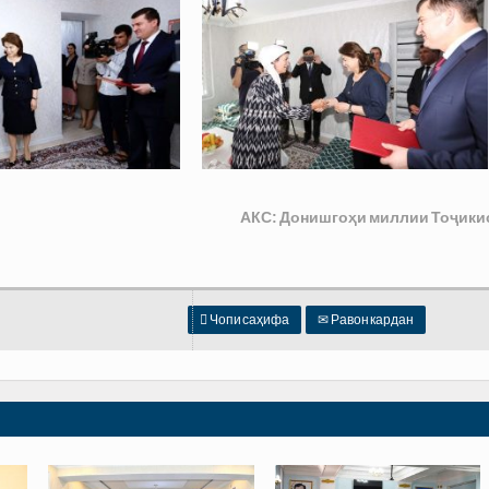
АКС: Донишгоҳи миллии Тоҷики

Чопи саҳифа
✉
Равон кардан