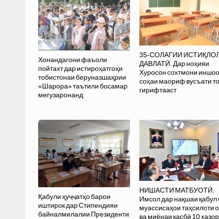
35-СОЛАГИИ ИСТИҚЛО
Хонандагони фаъоли
ДАВЛАТӢ. Дар ноҳияи
пойтахт дар истироҳатгоҳи
Хуросон сохтмони иншо
тобистонаи беруназшаҳрии
соҳаи маориф вусъати т
«Шарора» таътили босамар
гирифтааст
мегузаронанд
НИШАСТИ МАТБУОТӢ.
Қабули ҳуҷҷатҳо барои
Имсол дар нақшаи қабул 
иштирок дар Стипендияи
муассисаҳои таҳсилоти 
байналмилалии Президенти
ва миёнаи касбӣ 10 ҳазор