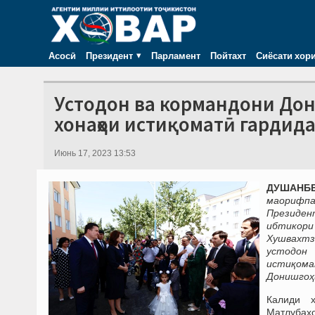
Асосӣ
Президент
Парламент
Пойтахт
Сиёсати хор
Устодон ва кормандони Дон
хонаҳои истиқоматӣ гардид
Июнь 17, 2023 13:53
ДУШАНБЕ,
маорифпа
Президе
ибтикори
Хушвахтз
устодон 
истиқома
Донишгоҳи
Калиди х
Матлубахо