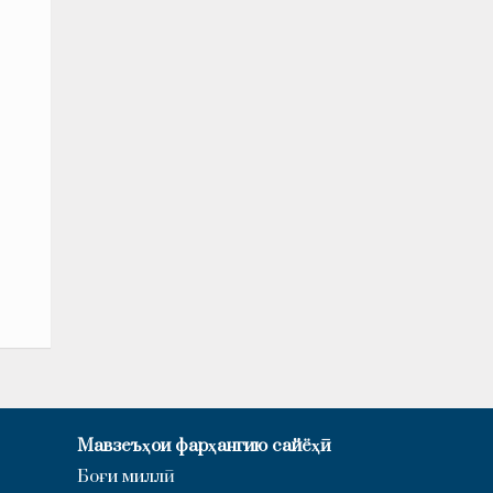
Мавзеъҳои фарҳангию сайёҳӣ
Боғи миллӣ