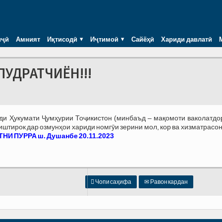
иҷӣ
Амният
Иқтисодӣ
Иҷтимоӣ
Сайёҳӣ
Хариди давлатӣ
ПУДРАТЧИЁН!!!
зди Ҳукумати Ҷумҳурии Тоҷикистон (минбаъд – мақомоти ваколатдо
тирок дар озмунҳои хариди номгӯи зерини мол, кор ва хизматрасон
НИ ПУРРА ш. Душанбе 20.11.2023

Чопи саҳифа
✉
Равон кардан