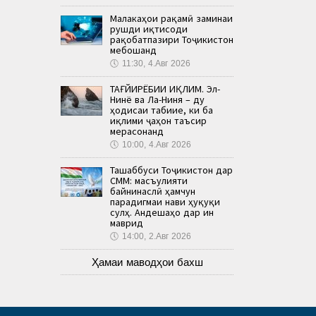
Малакаҳои рақамӣ заминаи
рушди иқтисоди
рақобатпазири Тоҷикистон
мебошанд
🕔
11:30, 4.Авг 2026
ТАҒЙИРЁБИИ ИҚЛИМ. Эл-
Нинё ва Ла-Ниня – ду
ҳодисаи табиие, ки ба
иқлими ҷаҳон таъсир
мерасонанд
🕔
10:00, 4.Авг 2026
Ташаббуси Тоҷикистон дар
СММ: масъулияти
байнинаслӣ ҳамчун
парадигмаи нави ҳуқуқи
сулҳ. Андешаҳо дар ин
маврид
🕔
14:00, 2.Авг 2026
Ҳамаи маводҳои бахш