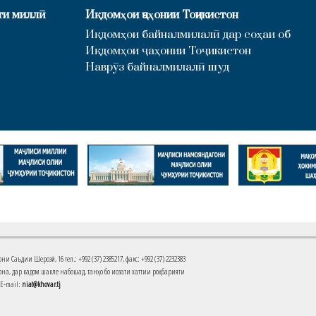
ти миллӣ
Иқдомҳои ҷаҳонии Тоҷикистон
Иқдомҳои байналмилалӣ дар соҳаи об
Иқдомҳои ҷаҳонии Тоҷикистон
Наврӯз байналмилалӣ шуд
Саъдии Шерозӣ, 16 тел.: +992 (37) 2385217, факс: +992 (37) 2232383
на, дар кадом шакле набошад, танҳо бо иҷозати хаттии роҳбарияти
 E-mail:
niat@khovar.tj