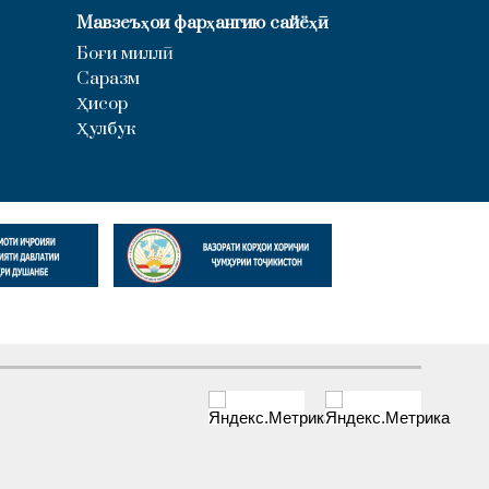
Мавзеъҳои фарҳангию сайёҳӣ
Боғи миллӣ
Саразм
Ҳисор
Ҳулбук