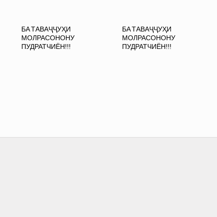
БА ТАВАҶҶУҲИ
БА ТАВАҶҶУҲИ
МОЛРАСОНОНУ
МОЛРАСОНОНУ
ПУДРАТЧИЁН!!!
ПУДРАТЧИЁН!!!