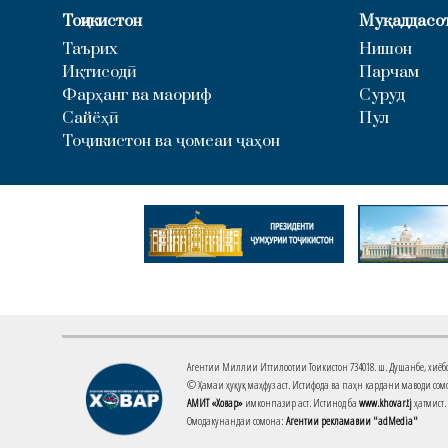
Тоҷикистон
Муқаддасо
Таърих
Нишон
Иқтисодӣ
Парчам
Фарҳанг ва маориф
Суруд
Сайёҳӣ
Пул
Тоҷикистон ва ҷомеаи ҷаҳон
Агентии Миллии Иттилоотии Тоҷикистон 734018. ш. Душанбе, хиёбони 
© Ҳамаи ҳуқуқ маҳфуз аст. Истифода ва паҳн кардани маводи сомо
АМИТ «Ховар»
имконпазир аст. Истинод ба
www.khovar.tj
ҳатмист.
Омодакунандаи сомона:
Агентии рекламавии "adMedia"