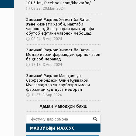
101.5 fm, facebook.com/khovarfm/
🕔
08:23, 20.Май 2024
Эмомалӣ Раҳмон: Хизмат ба Ватан,
яъне хизмати ҳарбӣ, мактаби
ҷавонмардӣ ва давраи ҳаматарафа
обутоб ёфтани ҷавонон мебошад
🕔
08:24, 5.Апр 2024
Эмомалӣ Раҳмон: Хизмат ба Ватан –
Модар қарзи фарзандии ҳар як ҷавон
ба ҳисоб меравад
🕔
17:18, 3.Апр 2024
Эмомалӣ Раҳмон: Ман ҳамчун
Сарфармондеҳи Олии Қувваҳои
Мусаллаҳ ҳар як сарбозро мисли
фарзанди худ дӯст медорам
🕔
11:27, 3.Апр 2024
Ҳамаи маводҳои бахш
МАВЗӮЪҲОИ МАХСУС