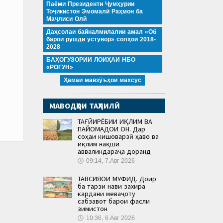
Паёми Президенти Ҷумҳурии
Тоҷикистон Эмомалӣ Раҳмон ба
Маҷлиси Олӣ
Даҳсолаи байналмилалии амал «Об
барои рушди устувор» солҳои 2018-
2028
БАҲОГУЗОРИИ ЛОИҲАИ НБО
«РОҒУН»
Ҳамаи мавзӯъҳои махсус
МАВОДҲОИ ТАҲЛИЛӢ
ТАҒЙИРЁБИИ ИҚЛИМ ВА
ПАЙОМАДҲОИ ОН. Дар
соҳаи кишоварзӣ ҳаво ва
иқлим нақши
аввалиндараҷа доранд
🕔
09:14, 7.Авг 2026
ТАВСИЯҲОИ МУФИД. Доир
ба тарзи нави захира
кардани меваҷоту
сабзавот барои фасли
зимистон
🕔
10:36, 6.Авг 2026