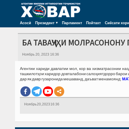
Асосӣ
Президент
Парламент
Пойтахт
Сиёсати хор
БА ТАВАҶҶУҲИ МОЛРАСОНОНУ 
Ноябрь 20, 2023 16:36
Агентии хариди давлатии мол, кор ва хизматрасонии на
ташкилотҳои харидор довталабони салоҳиятдорро барои иш
дар як давр гузаронида мешаванд, даъват менамоянд:
МАТ
Ноябрь 20, 2023 16:36