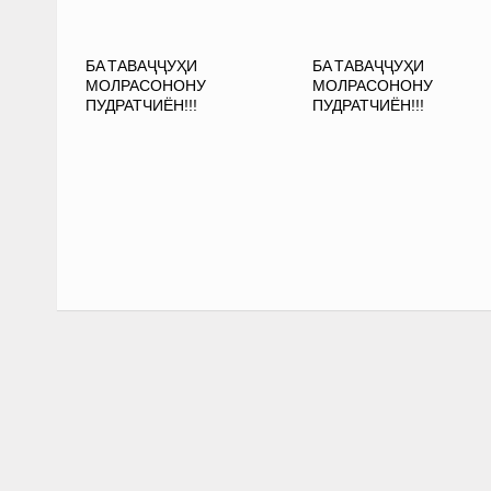
БА ТАВАҶҶУҲИ
БА ТАВАҶҶУҲИ
МОЛРАСОНОНУ
МОЛРАСОНОНУ
ПУДРАТЧИЁН!!!
ПУДРАТЧИЁН!!!