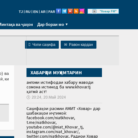
|
|
|
|
"Ховар FM"
TJ
RU
EN
AR
FAR
Минтақа ва ҷаҳон
Дар бораи мо

Чопи саҳифа
✉
Равон кардан
ХАБАРҲОИ МУҲИМТАРИН
р) ва
ӣ, ки
Ҳангоми истифодаи хабару маводи
сомона истинод ба www.khovar.tj
ҳатмӣ аст!
🕔
20:24, 20.Май 2024
Саҳифаҳои расмии АМИТ «Ховар» дар
шабакаҳои иҷтимоӣ:
facebook.com/niatkhovar,
t.me/niatkhovar,
youtube.com/@niat_Khovar_tj,
instagram.com/niat_khovar/,
twitter.com/niatkhovar, Радиои Ховар