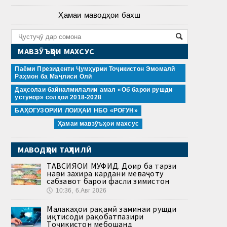
Ҳамаи маводҳои бахш
МАВЗӮЪҲОИ МАХСУС
Паёми Президенти Ҷумҳурии Тоҷикистон Эмомалӣ
Раҳмон ба Маҷлиси Олӣ
Даҳсолаи байналмилалии амал «Об барои рушди
устувор» солҳои 2018-2028
БАҲОГУЗОРИИ ЛОИҲАИ НБО «РОҒУН»
Ҳамаи мавзӯъҳои махсус
МАВОДҲОИ ТАҲЛИЛӢ
ТАВСИЯҲОИ МУФИД. Доир ба тарзи
нави захира кардани меваҷоту
сабзавот барои фасли зимистон
🕔
10:36, 6.Авг 2026
Малакаҳои рақамӣ заминаи рушди
иқтисоди рақобатпазири
Тоҷикистон мебошанд