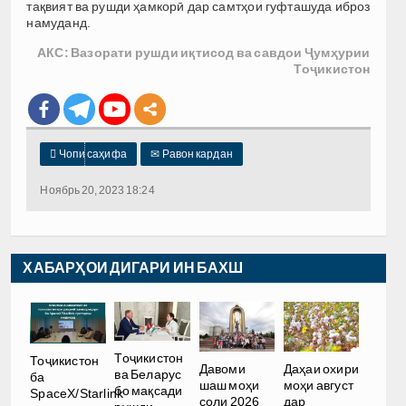
тақвият ва рушди ҳамкорӣ дар самтҳои гуфташуда иброз
намуданд.
АКС: Вазорати рушди иқтисод ва савдои Ҷумҳурии
Тоҷикистон

Чопи саҳифа
✉
Равон кардан
Ноябрь 20, 2023 18:24
ХАБАРҲОИ ДИГАРИ ИН БАХШ
Тоҷикистон
Тоҷикистон
Давоми
Даҳаи охири
ва Беларус
ба
шаш моҳи
моҳи август
бо мақсади
SpaceX/Starlink
соли 2026
дар