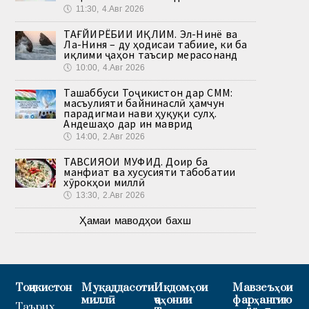
🕔
11:30, 4.Авг 2026
ТАҒЙИРЁБИИ ИҚЛИМ. Эл-Нинё ва
Ла-Ниня – ду ҳодисаи табиие, ки ба
иқлими ҷаҳон таъсир мерасонанд
🕔
10:00, 4.Авг 2026
Ташаббуси Тоҷикистон дар СММ:
масъулияти байнинаслӣ ҳамчун
парадигмаи нави ҳуқуқи сулҳ.
Андешаҳо дар ин маврид
🕔
14:00, 2.Авг 2026
ТАВСИЯҲОИ МУФИД. Доир ба
манфиат ва хусусияти табобатии
хӯрокҳои миллӣ
🕔
13:30, 2.Авг 2026
Ҳамаи маводҳои бахш
Тоҷикистон
Муқаддасоти
Иқдомҳои
Мавзеъҳои
миллӣ
ҷаҳонии
фарҳангию
Таърих