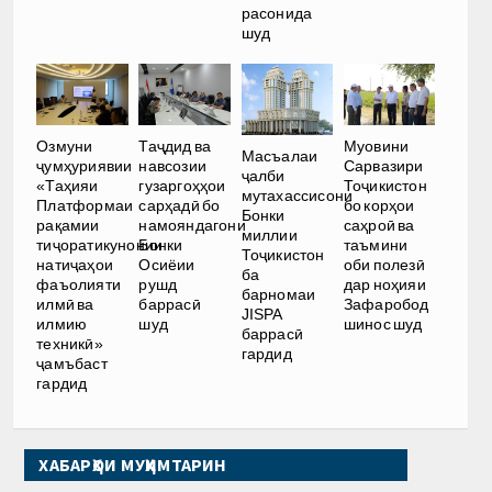
расонида
шуд
Озмуни
Таҷдид ва
Муовини
Масъалаи
ҷумҳуриявии
навсозии
Сарвазири
ҷалби
«Таҳияи
гузаргоҳҳои
Тоҷикистон
мутахассисони
Платформаи
сарҳадӣ бо
бо корҳои
Бонки
рақамии
намояндагони
саҳроӣ ва
миллии
тиҷоратикунонии
Бонки
таъмини
Тоҷикистон
натиҷаҳои
Осиёии
оби полезӣ
ба
фаъолияти
рушд
дар ноҳияи
барномаи
илмӣ ва
баррасӣ
Зафаробод
JISPA
илмию
шуд
шинос шуд
баррасӣ
техникӣ»
гардид
ҷамъбаст
гардид
ХАБАРҲОИ МУҲИМТАРИН