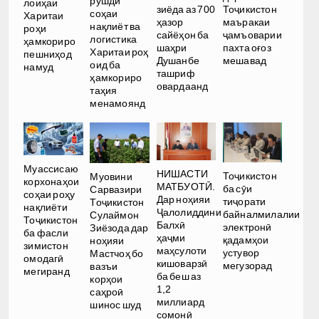
рушди
лоиҳаи
зиёда аз 700
Тоҷикистон
соҳаи
Харитаи
ҳазор
маъракаи
нақлиёт ва
роҳи
сайёҳон ба
ҷамъоварии
логистика
ҳамкориро
шаҳри
пахта оғоз
Харитаи роҳ
пешниҳод
Душанбе
мешавад
оид ба
намуд
ташриф
ҳамкориро
овардаанд
таҳия
менамоянд
Муассисаю
НИШАСТИ
Тоҷикистон
Муовини
корхонаҳои
МАТБУОТӢ.
ба сӯи
Сарвазири
соҳаи роҳу
Дар ноҳияи
тиҷорати
Тоҷикистон
нақлиёти
Ҷалолиддини
байналмилалии
Сулаймон
Тоҷикистон
Балхӣ
электронӣ
Зиёзода дар
ба фасли
ҳаҷми
қадамҳои
ноҳияи
зимистон
маҳсулоти
устувор
Мастчоҳ бо
омодагӣ
кишоварзӣ
мегузорад
вазъи
мегиранд
ба беш аз
корҳои
1,2
саҳроӣ
миллиард
шинос шуд
сомонӣ