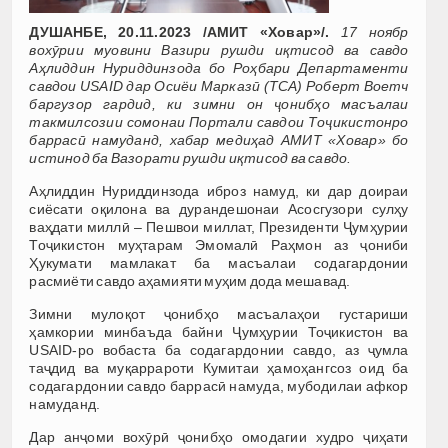
ДУШАНБЕ, 20.11.2023 /АМИТ «Ховар»/.
17 ноябр
вохӯрии муовини Вазири рушди иқтисод ва савдо
Аҳлиддин Нуриддинзода бо Роҳбари Департаменти
савдои USAID дар Осиёи Марказӣ (TCA) Роберт Воетч
баргузор гардид, ки зимни он ҷонибҳо масъалаи
такмилсозии сомонаи Портали савдои Тоҷикистонро
баррасӣ намуданд, хабар медиҳад АМИТ «Ховар» бо
истинод ба Вазорати рушди иқтисод ва савдо.
Аҳлиддин Нуриддинзода иброз намуд, ки дар доираи
сиёсати оқилона ва дурандешонаи Асосгузори сулҳу
ваҳдати миллӣ – Пешвои миллат, Президенти Ҷумҳурии
Тоҷикистон муҳтарам Эмомалӣ Раҳмон аз ҷониби
Ҳукумати мамлакат ба масъалаи содагардонии
расмиёти савдо аҳамияти муҳим дода мешавад.
Зимни мулоқот ҷонибҳо масъалаҳои густариши
ҳамкории минбаъда байни Ҷумҳурии Тоҷикистон ва
USAID-ро вобаста ба содагардонии савдо, аз ҷумла
таҷдид ва муқаррароти Кумитаи ҳамоҳангсоз оид ба
содагардонии савдо баррасӣ намуда, мубодилаи афкор
намуданд.
Дар анҷоми вохӯрӣ ҷонибҳо омодагии худро ҷиҳати