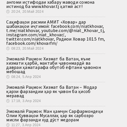
Ҳангоми истифодаи хабару маводи сомона
истинод ба www.khovar.tj ҳатмӣ аст!
🕔
20:24, 20.Май 2024
Саҳифаҳои расмии АМИТ «Ховар» дар
шабакаҳои иҷтимоӣ: facebook.com/niatkhovar,
t.me/niatkhovar, youtube.com/@niat_Khovar_tj,
instagram.com/niat_khovar/,
twitter.com/niatkhovar, Радиои Ховар 101.5 fm,
facebook.com/khovarfm/
🕔
08:23, 20.Май 2024
Эмомалӣ Раҳмон: Хизмат ба Ватан, яъне
хизмати ҳарбӣ, мактаби ҷавонмардӣ ва
давраи ҳаматарафа обутоб ёфтани ҷавонон
мебошад
🕔
08:24, 5.Апр 2024
Эмомалӣ Раҳмон: Хизмат ба Ватан – Модар
қарзи фарзандии ҳар як ҷавон ба ҳисоб
меравад
🕔
17:18, 3.Апр 2024
Эмомалӣ Раҳмон: Ман ҳамчун Сарфармондеҳи
Олии Қувваҳои Мусаллаҳ ҳар як сарбозро
мисли фарзанди худ дӯст медорам
🕔
11:27, 3.Апр 2024