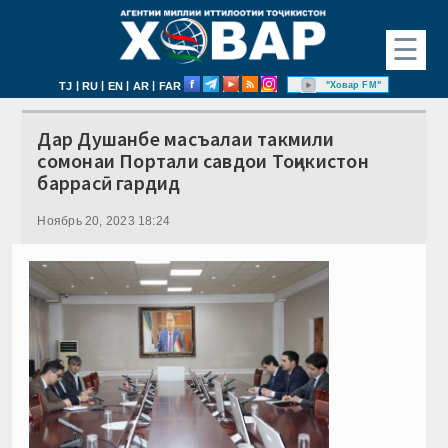
☰
|
|
|
|
"Ховар FM"
TJ
RU
EN
AR
FAR
Дар Душанбе масъалаи такмили
сомонаи Портали савдои Тоҷикистон
баррасӣ гардид
Ноябрь 20, 2023 18:24