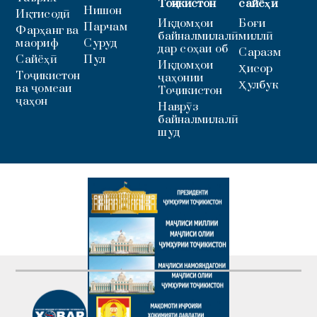
Тоҷикистон
сайёҳӣ
Нишон
Иқтисодӣ
Иқдомҳои
Боғи
Парчам
Фарҳанг ва
байналмилалӣ
миллӣ
маориф
Суруд
дар соҳаи об
Саразм
Сайёҳӣ
Пул
Иқдомҳои
Ҳисор
Тоҷикистон
ҷаҳонии
Ҳулбук
ва ҷомеаи
Тоҷикистон
ҷаҳон
Наврӯз
байналмилалӣ
шуд