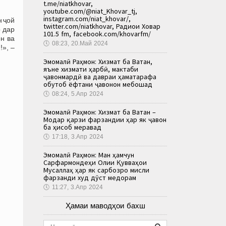
t.me/niatkhovar,
youtube.com/@niat_Khovar_tj,
instagram.com/niat_khovar/,
н ҷой
twitter.com/niatkhovar, Радиои Ховар
 дар
101.5 fm, facebook.com/khovarfm/
н ва
🕔
08:23, 20.Май 2024
!», –
Эмомалӣ Раҳмон: Хизмат ба Ватан,
яъне хизмати ҳарбӣ, мактаби
ҷавонмардӣ ва давраи ҳаматарафа
обутоб ёфтани ҷавонон мебошад
🕔
08:24, 5.Апр 2024
Эмомалӣ Раҳмон: Хизмат ба Ватан –
Модар қарзи фарзандии ҳар як ҷавон
ба ҳисоб меравад
🕔
17:18, 3.Апр 2024
Эмомалӣ Раҳмон: Ман ҳамчун
Сарфармондеҳи Олии Қувваҳои
Мусаллаҳ ҳар як сарбозро мисли
фарзанди худ дӯст медорам
🕔
11:27, 3.Апр 2024
Ҳамаи маводҳои бахш