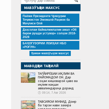
МАВЗӮЪҲОИ МАХСУС
Паёми Президенти Ҷумҳурии
Тоҷикистон Эмомалӣ Раҳмон ба
Маҷлиси Олӣ
Даҳсолаи байналмилалии амал «Об
барои рушди устувор» солҳои 2018-
2028
БАҲОГУЗОРИИ ЛОИҲАИ НБО
«РОҒУН»
Ҳамаи мавзӯъҳои махсус
МАВОДҲОИ ТАҲЛИЛӢ
ТАҒЙИРЁБИИ ИҚЛИМ ВА
ПАЙОМАДҲОИ ОН. Дар
соҳаи кишоварзӣ ҳаво ва
иқлим нақши
аввалиндараҷа доранд
🕔
09:14, 7.Авг 2026
ТАВСИЯҲОИ МУФИД. Доир
ба тарзи нави захира
кардани меваҷоту