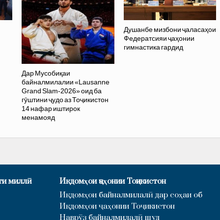
Душанбе мизбони ҷаласаҳои
Федератсияи ҷаҳонии
гимнастика гардид
Дар Мусобиқаи
байналмилалии «Lausanne
Grand Slam-2026» оид ба
гӯштини ҷудо аз Тоҷикистон
14 нафар иштирок
менамояд
ти миллӣ
Иқдомҳои ҷаҳонии Тоҷикистон
Иқдомҳои байналмилалӣ дар соҳаи об
Иқдомҳои ҷаҳонии Тоҷикистон
Наврӯз байналмилалӣ шуд