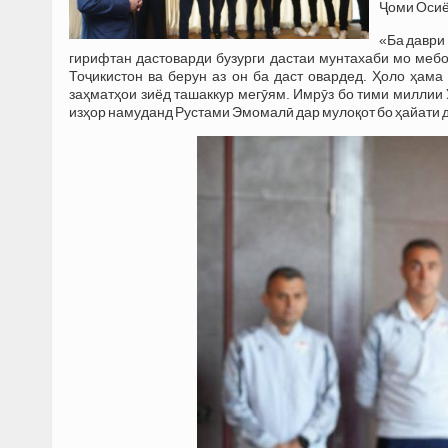
Ҷоми Осиё
«Ба даври
гирифтан дастоварди бузурги дастаи мунтахаби мо меб
Тоҷикистон ва берун аз он ба даст овардед. Ҳоло ҳам
заҳматҳои зиёд ташаккур мегӯям. Имрӯз бо тими миллии 
изҳор намуданд Рустами Эмомалӣ дар мулоқот бо ҳайати д