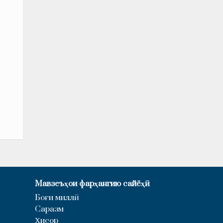
Мавзеъҳои фарҳангию сайёҳӣ
Боғи миллӣ
Саразм
Ҳисор