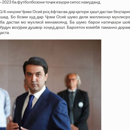
-2023 ба футболбозони тоҷик изҳори сипос намуданд.
 1/4-ниҳоии Ҷоми Осиё роҳ ёфтан ва дар қатори ҳашт дастаи беҳтари
ошад. Бо бозии худ дар Ҷоми Осиё шумо дили миллионҳо мухлисро
а ба дастаи мо мухлисӣ менамоянд. Ба шумо барои натиҷаҳои шоё
Урдун вохӯрии душвор хоҳед дошт. Бароятон комёбӣ таманно дорам
аста.