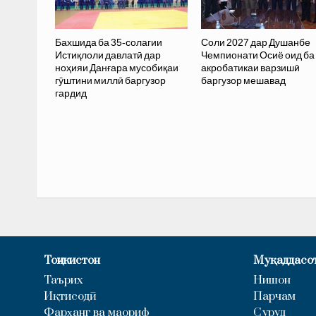
Бахшида ба 35-солагии
Соли 2027 дар Душанбе
Истиқлоли давлатӣ дар
Чемпионати Осиё оид ба
ноҳияи Данғара мусобиқаи
акробатикаи варзишӣ
гӯштини миллӣ баргузор
баргузор мешавад
гардид
Тоҷикистон
Муқаддасо
Таърих
Нишон
Иқтисодӣ
Парчам
Фарҳанг ва маориф
Суруд