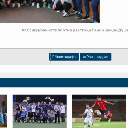
АКС: шуъбаи иттилоотии дастгоҳи Раиси шаҳри Душ

Чопи саҳифа
✉
Равон кардан