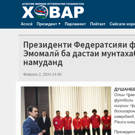
Асосӣ
Президент
Парламент
Пойтахт
Сиёсати хор
Президенти Федератсияи фу
Эмомалӣ ба дастаи мунтаха
намуданд
Февраль 2, 2024 14:48
ДУШАНБЕ,
Олии Ҷум
футболи 
ниҳоии Ҷ
бозигаро
намуданд
Раиси шаҳ
Президент