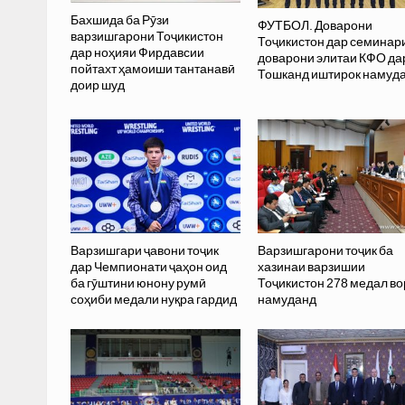
Бахшида ба Рӯзи
ФУТБОЛ. Доварони
варзишгарони Тоҷикистон
Тоҷикистон дар семинар
дар ноҳияи Фирдавсии
доварони элитаи КФО да
пойтахт ҳамоиши тантанавӣ
Тошканд иштирок намуд
доир шуд
Варзишгари ҷавони тоҷик
Варзишгарони тоҷик ба
дар Чемпионати ҷаҳон оид
хазинаи варзишии
ба гӯштини юнону румӣ
Тоҷикистон 278 медал в
соҳиби медали нуқра гардид
намуданд