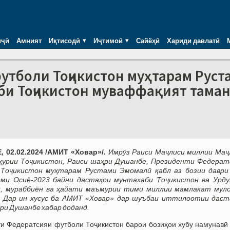
иҷӣ
Амният
Иқтисодӣ
Иҷтимоӣ
Сайёҳӣ
Хариди давлатӣ
тболи Тоҷикистон муҳтарам Руст
би Тоҷикистон муваффақият тама
 02.02.2024 /АМИТ «Ховар»/.
Имрӯз Раиси Маҷлиси миллии Маҷ
ҳурии Тоҷикистон, Раиси шаҳри Душанбе, Президенти Федерат
Тоҷикистон муҳтарам Рустами Эмомалӣ қабл аз бозии даври 
оми Осиё-2023 байни дастаҳои мунтахаби Тоҷикистон ва Урду
н, мураббиён ва ҳайати маъмурии тими миллии мамлакат мул
. Дар ин хусус ба АМИТ «Ховар» дар шуъбаи иттилоотии даст
ри Душанбе хабар доданд.
и Федератсияи футболи Тоҷикистон барои бозиҳои хубу намунавӣ