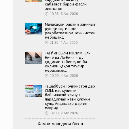
сабзавот барои фасли
зимистон
🕔
10:36, 6.Авг 2026
Малакаҳои рақамӣ заминаи
рушди иқтисоди
рақобатпазири Тоҷикистон
мебошанд
🕔
11:30, 4.Авг 2026
ТАҒЙИРЁБИИ ИҚЛИМ. Эл-
Нинё ва Ла-Ниня – ду
ҳодисаи табиие, ки ба
иқлими ҷаҳон таъсир
мерасонанд
🕔
10:00, 4.Авг 2026
Ташаббуси Тоҷикистон дар
СММ: масъулияти
байнинаслӣ ҳамчун
парадигмаи нави ҳуқуқи
сулҳ. Андешаҳо дар ин
маврид
🕔
14:00, 2.Авг 2026
Ҳамаи маводҳои бахш