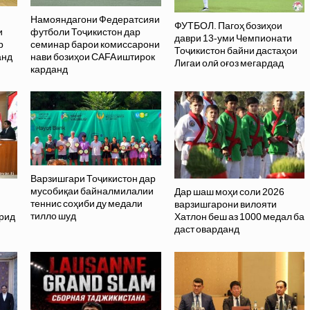
Намояндагони Федератсияи
ФУТБОЛ. Пагоҳ бозиҳои
и
футболи Тоҷикистон дар
даври 13-уми Чемпионати
р
семинар барои комиссарони
Тоҷикистон байни дастаҳои
анд
нави бозиҳои CAFA иштирок
Лигаи олӣ оғоз мегардад
карданд
Варзишгари Тоҷикистон дар
мусобиқаи байналмилалии
Дар шаш моҳи соли 2026
теннис соҳиби ду медали
варзишгарони вилояти
тилло шуд
орид
Хатлон беш аз 1000 медал ба
даст оварданд