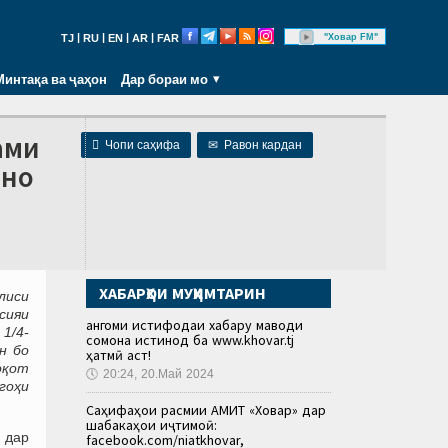
|
|
|
|
"Ховар FM"
TJ
RU
EN
AR
FAR
Минтақа ва ҷаҳон
Дар бораи мо
ами

Чопи саҳифа
✉
Равон кардан
нно
ХАБАРҲОИ МУҲИМТАРИН
лиси
сияи
Ҳангоми истифодаи хабару маводи
1/4-
сомона истинод ба www.khovar.tj
н бо
ҳатмӣ аст!
оқот
🕔
20:24, 20.Май 2024
гоҳи
Саҳифаҳои расмии АМИТ «Ховар» дар
шабакаҳои иҷтимоӣ:
 дар
facebook.com/niatkhovar,