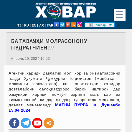
☰
|
|
|
|
"Ховар FM"
TJ
RU
EN
AR
FAR
БА ТАВАҶҶУҲИ МОЛРАСОНОНУ
ПУДРАТЧИЁН!!!
Апрель 19, 2024 16:56
Агентии хариди давлатии мол, кор ва хизматрасонии
назди Ҳукумати Ҷумҳурии Тоҷикистон (минбаъд –
мақомоти ваколатдор) ва ташкилотҳои харидор
довталабони салоҳиятдорро барои иштирок дар
озмунҳои хариди номгӯи зерини мол, кор ва
хизматрасонӣ, ки дар як давр гузаронида мешаванд,
даъват менамоянд:
МАТНИ ПУРРА ш. Душанбе
19.04.2024