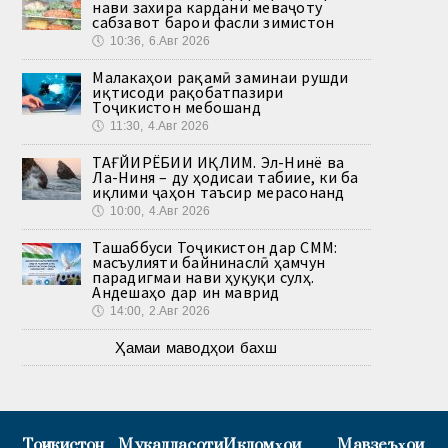
нави захира кардани меваҷоту
сабзавот барои фасли зимистон
🕔
10:36, 6.Авг 2026
Малакаҳои рақамӣ заминаи рушди
иқтисоди рақобатпазири
Тоҷикистон мебошанд
🕔
11:30, 4.Авг 2026
ТАҒЙИРЁБИИ ИҚЛИМ. Эл-Нинё ва
Ла-Ниня – ду ҳодисаи табиие, ки ба
иқлими ҷаҳон таъсир мерасонанд
🕔
10:00, 4.Авг 2026
Ташаббуси Тоҷикистон дар СММ:
масъулияти байнинаслӣ ҳамчун
парадигмаи нави ҳуқуқи сулҳ.
Андешаҳо дар ин маврид
🕔
14:00, 2.Авг 2026
Ҳамаи маводҳои бахш
Тоҷикистон
Муқаддасоти
Иқдомҳои
Мавзеъҳои