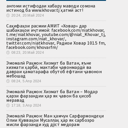
Ҳангоми истифодаи хабару маводи сомона
истинод ба www.khovar.tj ҳатмӣ аст!
🕔
20:24, 20.Май 2024
Саҳифаҳои расмии АМИТ «Ховар» дар
шабакаҳои иҷтимоӣ: facebook.com/niatkhovar,
t.me/niatkhovar, youtube.com/@niat_Khovar_tj,
instagram.com/niat_khovar/,
twitter.com/niatkhovar, Радиои Ховар 101.5 fm,
facebook.com/khovarfm/
🕔
08:23, 20.Май 2024
Эмомалӣ Раҳмон: Хизмат ба Ватан, яъне
хизмати ҳарбӣ, мактаби ҷавонмардӣ ва
давраи ҳаматарафа обутоб ёфтани ҷавонон
мебошад
🕔
08:24, 5.Апр 2024
Эмомалӣ Раҳмон: Хизмат ба Ватан – Модар
қарзи фарзандии ҳар як ҷавон ба ҳисоб
меравад
🕔
17:18, 3.Апр 2024
Эмомалӣ Раҳмон: Ман ҳамчун Сарфармондеҳи
Олии Қувваҳои Мусаллаҳ ҳар як сарбозро
мисли фарзанди худ дӯст медорам