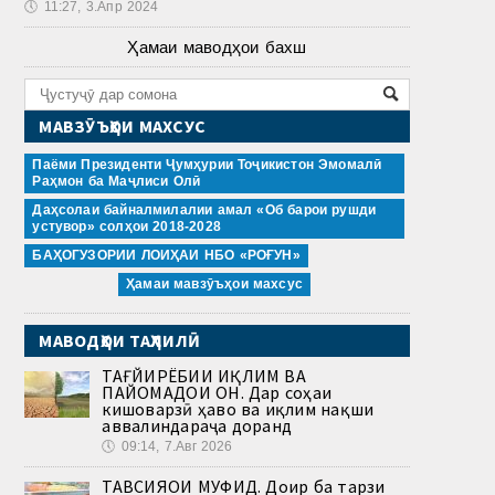
🕔
11:27, 3.Апр 2024
Ҳамаи маводҳои бахш
МАВЗӮЪҲОИ МАХСУС
Паёми Президенти Ҷумҳурии Тоҷикистон Эмомалӣ
Раҳмон ба Маҷлиси Олӣ
Даҳсолаи байналмилалии амал «Об барои рушди
устувор» солҳои 2018-2028
БАҲОГУЗОРИИ ЛОИҲАИ НБО «РОҒУН»
Ҳамаи мавзӯъҳои махсус
МАВОДҲОИ ТАҲЛИЛӢ
ТАҒЙИРЁБИИ ИҚЛИМ ВА
ПАЙОМАДҲОИ ОН. Дар соҳаи
кишоварзӣ ҳаво ва иқлим нақши
аввалиндараҷа доранд
🕔
09:14, 7.Авг 2026
ТАВСИЯҲОИ МУФИД. Доир ба тарзи