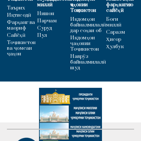
миллӣ
ҷаҳонии
фарҳангию
Таърих
Тоҷикистон
сайёҳӣ
Нишон
Иқтисодӣ
Иқдомҳои
Боғи
Парчам
Фарҳанг ва
байналмилалӣ
миллӣ
маориф
Суруд
дар соҳаи об
Саразм
Сайёҳӣ
Пул
Иқдомҳои
Ҳисор
Тоҷикистон
ҷаҳонии
Ҳулбук
ва ҷомеаи
Тоҷикистон
ҷаҳон
Наврӯз
байналмилалӣ
шуд