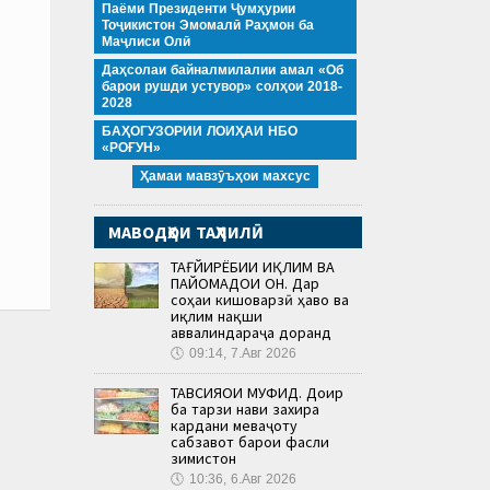
Паёми Президенти Ҷумҳурии
Тоҷикистон Эмомалӣ Раҳмон ба
Маҷлиси Олӣ
Даҳсолаи байналмилалии амал «Об
барои рушди устувор» солҳои 2018-
2028
БАҲОГУЗОРИИ ЛОИҲАИ НБО
«РОҒУН»
Ҳамаи мавзӯъҳои махсус
МАВОДҲОИ ТАҲЛИЛӢ
ТАҒЙИРЁБИИ ИҚЛИМ ВА
ПАЙОМАДҲОИ ОН. Дар
соҳаи кишоварзӣ ҳаво ва
иқлим нақши
аввалиндараҷа доранд
🕔
09:14, 7.Авг 2026
ТАВСИЯҲОИ МУФИД. Доир
ба тарзи нави захира
кардани меваҷоту
сабзавот барои фасли
зимистон
🕔
10:36, 6.Авг 2026