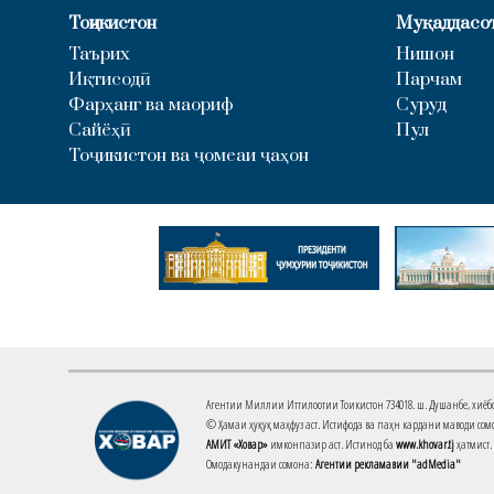
Тоҷикистон
Муқаддасо
Таърих
Нишон
Иқтисодӣ
Парчам
Фарҳанг ва маориф
Суруд
Сайёҳӣ
Пул
Тоҷикистон ва ҷомеаи ҷаҳон
Агентии Миллии Иттилоотии Тоҷикистон 734018. ш. Душанбе, хиёбони 
© Ҳамаи ҳуқуқ маҳфуз аст. Истифода ва паҳн кардани маводи сомо
АМИТ «Ховар»
имконпазир аст. Истинод ба
www.khovar.tj
ҳатмист.
Омодакунандаи сомона:
Агентии рекламавии "adMedia"