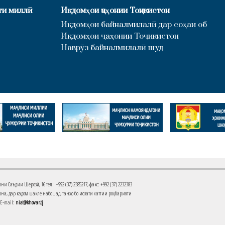
ти миллӣ
Иқдомҳои ҷаҳонии Тоҷикистон
Иқдомҳои байналмилалӣ дар соҳаи об
Иқдомҳои ҷаҳонии Тоҷикистон
Наврӯз байналмилалӣ шуд
Саъдии Шерозӣ, 16 тел.: +992 (37) 2385217, факс: +992 (37) 2232383
на, дар кадом шакле набошад, танҳо бо иҷозати хаттии роҳбарияти
 E-mail:
niat@khovar.tj