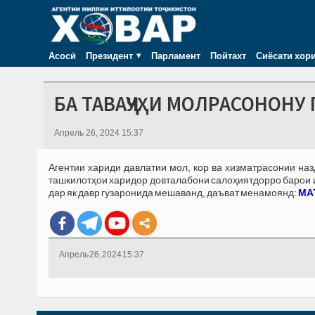
Асосӣ
Президент
Парламент
Пойтахт
Сиёсати хор
БА ТАВАҶҶУҲИ МОЛРАСОНОНУ 
Апрель 26, 2024 15:37
Агентии хариди давлатии мол, кор ва хизматрасонии на
ташкилотҳои харидор довталабони салоҳиятдорро барои иш
дар як давр гузаронида мешаванд, даъват менамоянд:
МАТ
Апрель 26, 2024 15:37