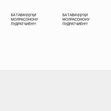
БА ТАВАҶҶУҲИ
БА ТАВАҶҶУҲИ
МОЛРАСОНОНУ
МОЛРАСОНОНУ
ПУДРАТЧИЁН!!!
ПУДРАТЧИЁН!!!