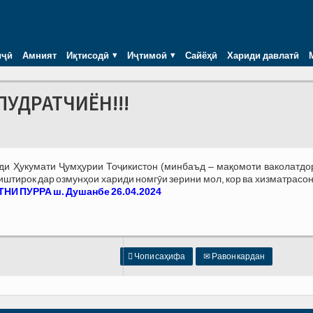
иҷӣ
Амният
Иқтисодӣ
Иҷтимоӣ
Сайёҳӣ
Хариди давлатӣ
ПУДРАТЧИЁН!!!
зди Ҳукумати Ҷумҳурии Тоҷикистон (минбаъд – мақомоти ваколатдо
тирок дар озмунҳои хариди номгӯи зерини мол, кор ва хизматрасон
НИ ПУРРА ш. Душанбе 26.04.2024

Чопи саҳифа
✉
Равон кардан