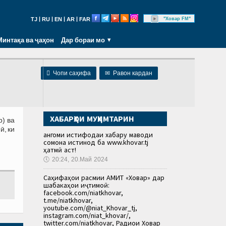
|
|
|
|
"Ховар FM"
TJ
RU
EN
AR
FAR
Минтақа ва ҷаҳон
Дар бораи мо

Чопи саҳифа
✉
Равон кардан
ХАБАРҲОИ МУҲИМТАРИН
р) ва
ӣ, ки
Ҳангоми истифодаи хабару маводи
сомона истинод ба www.khovar.tj
ҳатмӣ аст!
🕔
20:24, 20.Май 2024
Саҳифаҳои расмии АМИТ «Ховар» дар
шабакаҳои иҷтимоӣ:
facebook.com/niatkhovar,
t.me/niatkhovar,
youtube.com/@niat_Khovar_tj,
instagram.com/niat_khovar/,
twitter.com/niatkhovar, Радиои Ховар