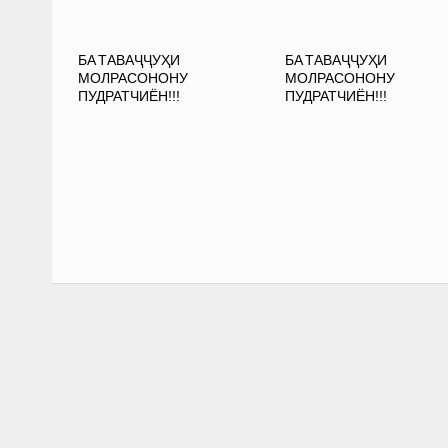
БА ТАВАҶҶУҲИ
БА ТАВАҶҶУҲИ
МОЛРАСОНОНУ
МОЛРАСОНОНУ
ПУДРАТЧИЁН!!!
ПУДРАТЧИЁН!!!