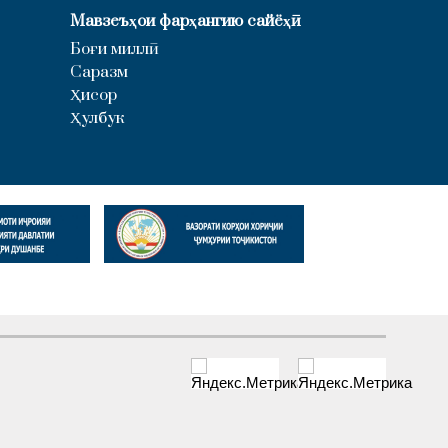
Мавзеъҳои фарҳангию сайёҳӣ
Боғи миллӣ
Саразм
Ҳисор
Ҳулбук