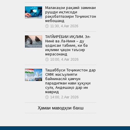
Малакаҳои рақамӣ заминаи
рушди иқтисоди
рақобатпазири Тоҷикистон
мебошанд
🕔
11:30, 4.Авг 2026
ТАҒЙИРЁБИИ ИҚЛИМ. Эл-
Нинё ва Ла-Ниня – ду
ҳодисаи табиие, ки ба
иқлими ҷаҳон таъсир
мерасонанд
🕔
10:00, 4.Авг 2026
Ташаббуси Тоҷикистон дар
СММ: масъулияти
байнинаслӣ ҳамчун
парадигмаи нави ҳуқуқи
сулҳ. Андешаҳо дар ин
маврид
🕔
14:00, 2.Авг 2026
Ҳамаи маводҳои бахш