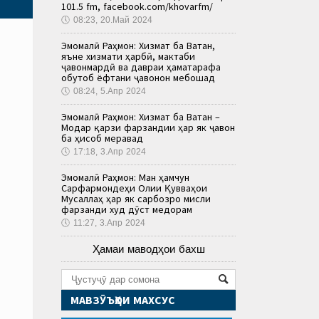
101.5 fm, facebook.com/khovarfm/
🕔
08:23, 20.Май 2024
Эмомалӣ Раҳмон: Хизмат ба Ватан,
яъне хизмати ҳарбӣ, мактаби
ҷавонмардӣ ва давраи ҳаматарафа
обутоб ёфтани ҷавонон мебошад
🕔
08:24, 5.Апр 2024
Эмомалӣ Раҳмон: Хизмат ба Ватан –
Модар қарзи фарзандии ҳар як ҷавон
ба ҳисоб меравад
🕔
17:18, 3.Апр 2024
Эмомалӣ Раҳмон: Ман ҳамчун
Сарфармондеҳи Олии Қувваҳои
Мусаллаҳ ҳар як сарбозро мисли
фарзанди худ дӯст медорам
🕔
11:27, 3.Апр 2024
Ҳамаи маводҳои бахш
МАВЗӮЪҲОИ МАХСУС