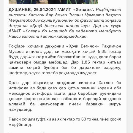
ДУШАНБЕ, 26.04.2024 /АМИТ «Ховар»/.
Роҳбарияти
вилояти Хатлон дар деҳаи Элтии Ҷамоати деҳоти
Меҳнатободи ноҳияи Кӯшониён бо фаъолияти хоҷагии
деҳқонии «Ҳоҷӣ Бегиҷон» шинос шуд. Дар ин хусус
АМИТ «Ховар» бо истинод ба хадамоти матбуоти
Раиси вилояти Хатлон хабар медиҳад.
Роҳбари хоҷагии деҳқонии «Ҳоҷӣ Бегиҷон» Раҳимҷон
Мусоев иттилоъ дод, ки масоҳати хоҷагӣ 5,85 гектар
буда, дар 4 гектар пиёзи барвақтӣ кишт шуда, ҳоло барои
ҷамъоварӣ омода мебошад. Дар 1,85 гектар қитъаи
замини хоҷагӣ бунёди боғ бо дарахтони зардолу,
шафтолу, олу ва гелос ба роҳ монда шудааст.
Ҳоло дар хоҷагиҳои деҳқонии вилояти Хатлон бо
истифода аз боду ҳаво ҳар қитъа замини корами обӣ
мақсаднок истифода гашта, дар баробари рӯёнидани
ҳосили фаровони меваю сабзавоти барвақтӣ деҳқонон
аллакай ба ҷамъоварии пиёзи барвақтӣ шуруъ
намудаанд.
Раиси хоҷагӣ гуфт, ки аз як гектар то 60 тонна пиёз ҳосил
мерӯёнанд.