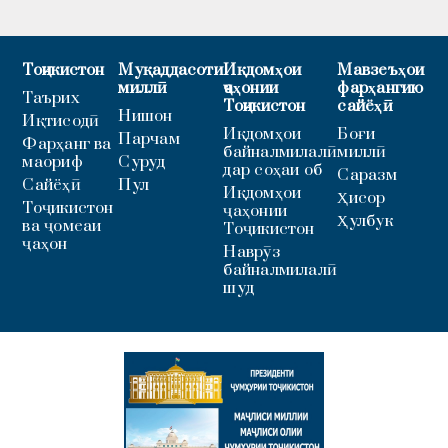
Тоҷикистон
Муқаддасоти
Иқдомҳои
Мавзеъҳои
миллӣ
ҷаҳонии
фарҳангию
Таърих
Тоҷикистон
сайёҳӣ
Нишон
Иқтисодӣ
Иқдомҳои
Боғи
Парчам
Фарҳанг ва
байналмилалӣ
миллӣ
маориф
Суруд
дар соҳаи об
Саразм
Сайёҳӣ
Пул
Иқдомҳои
Ҳисор
Тоҷикистон
ҷаҳонии
Ҳулбук
ва ҷомеаи
Тоҷикистон
ҷаҳон
Наврӯз
байналмилалӣ
шуд