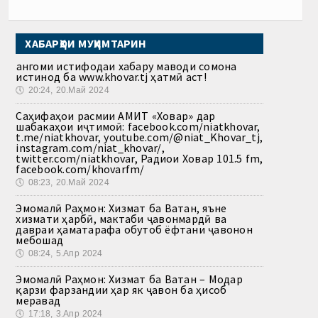
ХАБАРҲОИ МУҲИМТАРИН
Ҳангоми истифодаи хабару маводи сомона
истинод ба www.khovar.tj ҳатмӣ аст!
🕔
20:24, 20.Май 2024
Саҳифаҳои расмии АМИТ «Ховар» дар
шабакаҳои иҷтимоӣ: facebook.com/niatkhovar,
t.me/niatkhovar, youtube.com/@niat_Khovar_tj,
instagram.com/niat_khovar/,
twitter.com/niatkhovar, Радиои Ховар 101.5 fm,
facebook.com/khovarfm/
🕔
08:23, 20.Май 2024
Эмомалӣ Раҳмон: Хизмат ба Ватан, яъне
хизмати ҳарбӣ, мактаби ҷавонмардӣ ва
давраи ҳаматарафа обутоб ёфтани ҷавонон
мебошад
🕔
08:24, 5.Апр 2024
Эмомалӣ Раҳмон: Хизмат ба Ватан – Модар
қарзи фарзандии ҳар як ҷавон ба ҳисоб
меравад
🕔
17:18, 3.Апр 2024