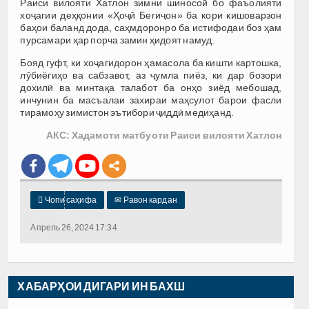
Раиси вилояти Хатлон зимни шиносоӣ бо фаъолияти
хоҷагии деҳқонии «Ҳоҷӣ Бегиҷон» ба кори кишоварзон
баҳои баланд дода, саҳмдоронро ба истифодаи боз ҳам
пурсамари ҳар порча замин ҳидоят намуд.
Бояд гуфт, ки хоҷагидорон ҳамасола ба кишти картошка,
лӯбиёгиҳо ва сабзавот, аз ҷумла пиёз, ки дар бозори
дохилӣ ва минтақа талабот ба онҳо зиёд мебошад,
инчунин ба масъалаи захираи маҳсулот барои фасли
тирамоҳу зимистон эътибори ҷиддӣ медиҳанд.
АКС: Хадамоти матбуоти Раиси вилояти Хатлон

Чопи саҳифа
✉
Равон кардан
Апрель 26, 2024 17:34
ХАБАРҲОИ ДИГАРИ ИН БАХШ