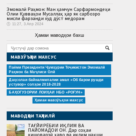
Эмомалӣ Раҳмон: Ман ҳамчун Сарфармондеҳи
Олии Қувваҳои Мусаллаҳ ҳар як сарбозро
мисли фарзанди худ дӯст медорам
🕔
11:27, 3.Апр 2024
Ҳамаи маводҳои бахш
МАВЗӮЪҲОИ МАХСУС
Паёми Президенти Ҷумҳурии Тоҷикистон Эмомалӣ
Раҳмон ба Маҷлиси Олӣ
Даҳсолаи байналмилалии амал «Об барои рушди
устувор» солҳои 2018-2028
БАҲОГУЗОРИИ ЛОИҲАИ НБО «РОҒУН»
Ҳамаи мавзӯъҳои махсус
МАВОДҲОИ ТАҲЛИЛӢ
ТАҒЙИРЁБИИ ИҚЛИМ ВА
ПАЙОМАДҲОИ ОН. Дар соҳаи
кишоварзӣ ҳаво ва иқлим нақши