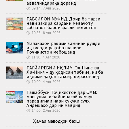
аввалиндараҷа доранд
🕔
09:14, 7.Авг 2026
ТАВСИЯҲОИ МУФИД. Доир ба тарзи
нави захира кардани меваҷоту
сабзавот барои фасли зимистон
🕔
10:36, 6.Авг 2026
Малакаҳои рақамӣ заминаи рушди
иқтисоди рақобатпазири
Тоҷикистон мебошанд
🕔
11:30, 4.Авг 2026
ТАҒЙИРЁБИИ ИҚЛИМ. Эл-Нинё ва
Ла-Ниня – ду ҳодисаи табиие, ки ба
иқлими ҷаҳон таъсир мерасонанд
🕔
10:00, 4.Авг 2026
Ташаббуси Тоҷикистон дар СММ:
масъулияти байнинаслӣ ҳамчун
парадигмаи нави ҳуқуқи сулҳ.
Андешаҳо дар ин маврид
🕔
14:00, 2.Авг 2026
Ҳамаи маводҳои бахш