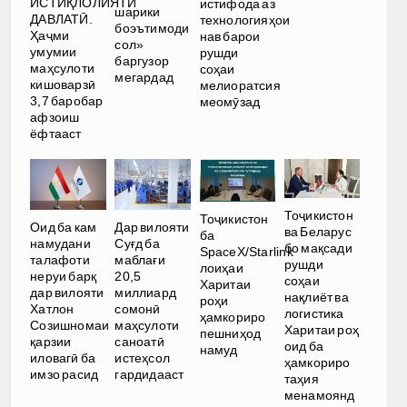
ИСТИҚЛОЛИЯТИ
истифода аз
шарики
ДАВЛАТӢ.
технологияҳои
боэътимоди
Ҳаҷми
нав барои
сол»
умумии
рушди
баргузор
маҳсулоти
соҳаи
мегардад
кишоварзӣ
мелиоратсия
3,7 баробар
меомӯзад
афзоиш
ёфтааст
Тоҷикистон
Тоҷикистон
Оид ба кам
Дар вилояти
ва Беларус
ба
намудани
Суғд ба
бо мақсади
SpaceX/Starlink
талафоти
маблағи
рушди
лоиҳаи
неруи барқ
20,5
соҳаи
Харитаи
дар вилояти
миллиард
нақлиёт ва
роҳи
Хатлон
сомонӣ
логистика
ҳамкориро
Созишномаи
маҳсулоти
Харитаи роҳ
пешниҳод
қарзии
саноатӣ
оид ба
намуд
иловагӣ ба
истеҳсол
ҳамкориро
имзо расид
гардидааст
таҳия
менамоянд