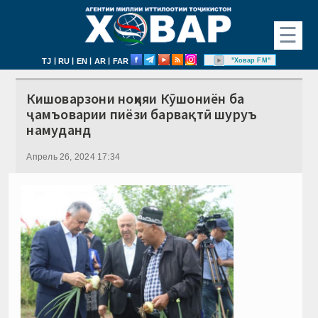
☰
|
|
|
|
"Ховар FM"
TJ
RU
EN
AR
FAR
Кишоварзони ноҳияи Кӯшониён ба
ҷамъоварии пиёзи барвақтӣ шуруъ
намуданд
Апрель 26, 2024 17:34