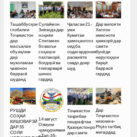
Ташаббусҳои
Сулаймон
Ҷаласаи 21-
Дар вилояти
глобалии
Зиёзода дар
уми
Хатлон
Тоҷикистон
ноҳияи
Кумитаи
имконоти
дар
Спитамен
ҳамоҳангсоз
ҳамкорӣ дар
масъалаи
бо вазъи
оид ба
самти
обу иқлим
соҳаҳои
содагардонии
бунёди
дар
пахтакорӣ,
расмиёти
неругоҳҳои
муколамаи
боғдорӣ ва
савдо доир
барқӣ
ҷавонон
токпарварӣ
шуд
баррасӣ
баррасӣ
шинос
гардид
шуданд
гардид
Дар
РУШДИ
Тоҷикистон
Тоҷикистон
СОҲАИ
таҷрибаи
14 август
низоми e-
КИШОВАРЗӢ
пешрафтаи
Озмуни
Phyto татбиқ
ДАР 35
Қазоқистонро
ҷумҳуриявии
мегардад
СОЛИ
дар самти
«Топ-35-