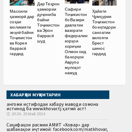
Дар Теҳрон
ҳамкории
Сафири
Масоили
Ҳайати
дуҷониба
Тоҷикистон
ҳамкорӣ дар
Ҷумҳурии
байни
бо Вазири
соҳаи
Тоҷикистон
Тоҷикистон
давлатии
моликияти
бо иқтидори
ва Эрон
вазорати
зеҳнӣ байни
саноатии
баррасӣ
федералии
Тоҷикистон
вилояти
шуд
корҳои
ва Корея
Брест
хориҷии
баррасӣ
шинос
Олмон оид
гардид
гардид
ба корҳои
Аврупо
мулоқот
намуд
ХАБАРҲОИ МУҲИМТАРИН
Ҳангоми истифодаи хабару маводи сомона
истинод ба www.khovar.tj ҳатмӣ аст!
🕔
20:24, 20.Май 2024
Саҳифаҳои расмии АМИТ «Ховар» дар
шабакаҳои иҷтимоӣ: facebook.com/niatkhovar,