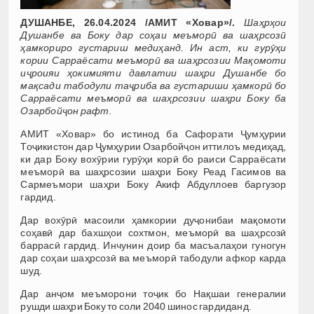
ДУШАНБЕ, 26.04.2024 /АМИТ «Ховар»/.
Шаҳрҳои
Душанбе ва Боку дар соҳаи меъморӣ ва шаҳрсозӣ
ҳамкориро густариш медиҳанд. Ин аст, ки гурӯҳи
кории Сарраёсати меъморӣ ва шаҳрсозии Мақомоти
иҷроияи ҳокимияти давлатии шаҳри Душанбе бо
мақсади табодули таҷриба ва густариши ҳамкорӣ бо
Сарраёсати меъморӣ ва шаҳрсозии шаҳри Боку ба
Озарбойҷон рафт.
АМИТ «Ховар» бо истинод ба Сафорати Ҷумҳурии
Тоҷикистон дар Ҷумҳурии Озарбойҷон иттилоъ медиҳад,
ки дар Боку вохӯрии гурӯҳи корӣ бо раиси Сарраёсати
меъморӣ ва шаҳрсозии шаҳри Боку Реад Гасимов ва
Сармеъмори шаҳри Боку Акиф Абдуллоев баргузор
гардид.
Дар вохӯрӣ масоили ҳамкории дуҷонибаи мақомоти
соҳавӣ дар бахшҳои сохтмон, меъморӣ ва шаҳрсозӣ
баррасӣ гардид. Инчунин доир ба масъалаҳои гуногун
дар соҳаи шаҳрсозӣ ва меъморӣ табодули афкор карда
шуд.
Дар анҷом меъморони тоҷик бо Нақшаи генералии
рушди шаҳри Боку то соли 2040 шинос гардиданд.