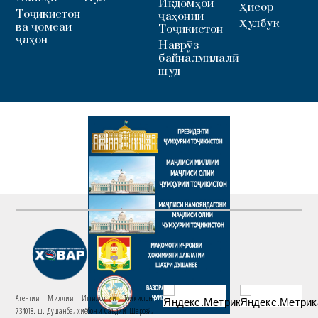
Иқдомҳои
Ҳисор
Тоҷикистон
ҷаҳонии
Ҳулбук
ва ҷомеаи
Тоҷикистон
ҷаҳон
Наврӯз
байналмилалӣ
шуд
Агентии Миллии Иттилоотии Тоҷикистон
734018. ш. Душанбе, хиёбони Саъдии Шерозӣ,