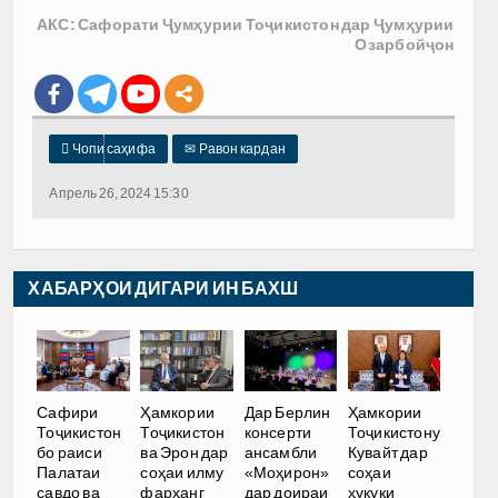
АКС: Сафорати Ҷумҳурии Тоҷикистон дар Ҷумҳурии
Озарбойҷон

Чопи саҳифа
✉
Равон кардан
Апрель 26, 2024 15:30
ХАБАРҲОИ ДИГАРИ ИН БАХШ
Сафири
Ҳамкории
Дар Берлин
Ҳамкории
Тоҷикистон
Тоҷикистон
консерти
Тоҷикистону
бо раиси
ва Эрон дар
ансамбли
Кувайт дар
Палатаи
соҳаи илму
«Моҳирон»
соҳаи
савдо ва
фарҳанг
дар доираи
ҳуқуқи