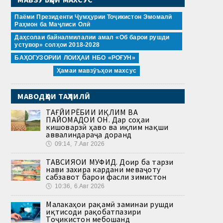
Паёми Президенти Ҷумҳурии Тоҷикистон Эмомалӣ
Раҳмон ба Маҷлиси Олӣ
Даҳсолаи байналмилалии амал «Об барои рушди
устувор» солҳои 2018-2028
БАҲОГУЗОРИИ ЛОИҲАИ НБО «РОҒУН»
Ҳамаи мавзӯъҳои махсус
МАВОДҲОИ ТАҲЛИЛӢ
ТАҒЙИРЁБИИ ИҚЛИМ ВА
ПАЙОМАДҲОИ ОН. Дар соҳаи
кишоварзӣ ҳаво ва иқлим нақши
аввалиндараҷа доранд
🕔
09:14, 7.Авг 2026
ТАВСИЯҲОИ МУФИД. Доир ба тарзи
нави захира кардани меваҷоту
сабзавот барои фасли зимистон
🕔
10:36, 6.Авг 2026
Малакаҳои рақамӣ заминаи рушди
иқтисоди рақобатпазири
Тоҷикистон мебошанд