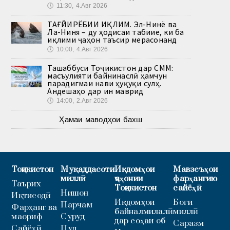
🕔
11:30, 4.Авг 2026
ТАҒЙИРЁБИИ ИҚЛИМ. Эл-Нинё ва
Ла-Ниня – ду ҳодисаи табиие, ки ба
иқлими ҷаҳон таъсир мерасонанд
🕔
10:00, 4.Авг 2026
Ташаббуси Тоҷикистон дар СММ:
масъулияти байнинаслӣ ҳамчун
парадигмаи нави ҳуқуқи сулҳ.
Андешаҳо дар ин маврид
🕔
14:00, 2.Авг 2026
Ҳамаи маводҳои бахш
Тоҷикистон
Муқаддасоти
Иқдомҳои
Мавзеъҳои
миллӣ
ҷаҳонии
фарҳангию
Таърих
Тоҷикистон
сайёҳӣ
Нишон
Иқтисодӣ
Иқдомҳои
Боғи
Парчам
Фарҳанг ва
байналмилалӣ
миллӣ
маориф
Суруд
дар соҳаи об
Саразм
Сайёҳӣ
Пул