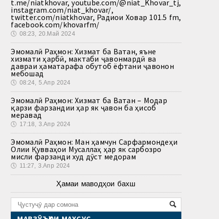
t.me/niatkhovar, youtube.com/@niat_Khovar_tj,
instagram.com/niat_khovar/,
twitter.com/niatkhovar, Радиои Ховар 101.5 fm,
facebook.com/khovarfm/
🕔
08:23, 20.Май 2024
Эмомалӣ Раҳмон: Хизмат ба Ватан, яъне
хизмати ҳарбӣ, мактаби ҷавонмардӣ ва
давраи ҳаматарафа обутоб ёфтани ҷавонон
мебошад
🕔
08:24, 5.Апр 2024
Эмомалӣ Раҳмон: Хизмат ба Ватан – Модар
қарзи фарзандии ҳар як ҷавон ба ҳисоб
меравад
🕔
17:18, 3.Апр 2024
Эмомалӣ Раҳмон: Ман ҳамчун Сарфармондеҳи
Олии Қувваҳои Мусаллаҳ ҳар як сарбозро
мисли фарзанди худ дӯст медорам
🕔
11:27, 3.Апр 2024
Ҳамаи маводҳои бахш
МАВЗӮЪҲОИ МАХСУС