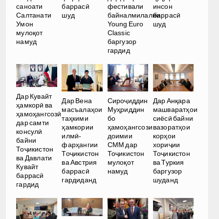
саноати
баррасӣ
фестивали
инсон
Салтанати
шуд
байналмилалии
баррасӣ
Умон
Young Euro
шуд
мулоқот
Classic
намуд
баргузор
гардид
Дар Кувайт
Дар Вена
Сироҷиддин
Дар Анқара
ҳамкорӣ ва
масъалаҳои
Муҳриддин
машваратҳои
ҳамоҳангсозӣ
таҳкими
бо
сиёсӣ байни
дар самти
ҳамкории
ҳамоҳангсози
вазоратҳои
консулӣ
илмӣ-
доимии
корҳои
байни
фарҳангии
СММ дар
хориҷии
Тоҷикистон
Тоҷикистон
Тоҷикистон
Тоҷикистон
ва Давлати
ва Австрия
мулоқот
ва Туркия
Кувайт
баррасӣ
намуд
баргузор
баррасӣ
гардиданд
шуданд
гардид