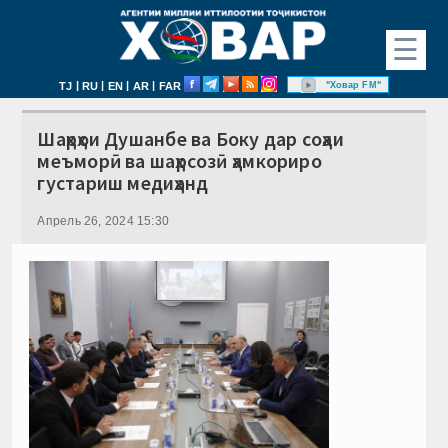
☰
|
|
|
|
"Ховар FM"
TJ
RU
EN
AR
FAR
Шаҳрҳои Душанбе ва Боку дар соҳаи
меъморӣ ва шаҳрсозӣ ҳамкориро
густариш медиҳанд
Апрель 26, 2024 15:30