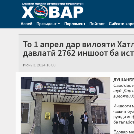
Асосӣ
Президент
Парламент
Пойтахт
Сиёсати хор
То 1 апрел дар вилояти Хат
давлатӣ 2762 иншоот ба ис
Июнь 3, 2024 18:00
ДУШАНБЕ, 
Саид дар 
шуд. Дар 
вилояти Х
Иншооти м
ҷашни буз
рушди инф
ба талабо
Ёдовар ме