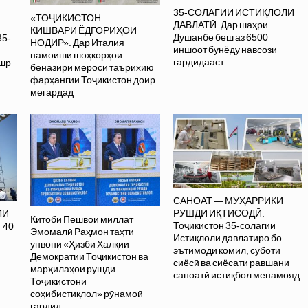
35-СОЛАГИИ ИСТИҚЛОЛИ
«ТОҶИКИСТОН —
ДАВЛАТӢ. Дар шаҳри
КИШВАРИ ЁДГОРИҲОИ
Душанбе беш аз 6500
35-
НОДИР». Дар Италия
иншоот бунёду навсозӣ
намоиши шоҳкорҳои
гардидааст
ашр
беназири мероси таърихию
фарҳангии Тоҷикистон доир
мегардад
САНОАТ — МУҲАРРИКИ
РУШДИ ИҚТИСОДӢ.
ЛИ
Китоби Пешвои миллат
Тоҷикистон 35-солагии
 40
Эмомалӣ Раҳмон таҳти
Истиқлоли давлатиро бо
унвони «Ҳизби Халқии
эътимоди комил, суботи
Демократии Тоҷикистон ва
сиёсӣ ва сиёсати равшани
марҳилаҳои рушди
саноатӣ истиқбол менамояд
Тоҷикистони
соҳибистиқлол» рӯнамоӣ
гардид