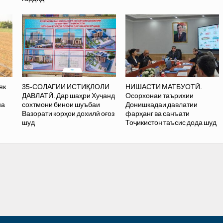
як
35-СОЛАГИИ ИСТИҚЛОЛИ
НИШАСТИ МАТБУОТӢ.
ДАВЛАТӢ. Дар шаҳри Хуҷанд
Осорхонаи таърихии
на
сохтмони бинои шуъбаи
Донишкадаи давлатии
Вазорати корҳои дохилӣ оғоз
фарҳанг ва санъати
шуд
Тоҷикистон таъсис дода шуд