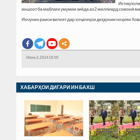
Истиқлоли
иншоот ба маблағи умумии зиёда аз 2 миллиард сомонӣ м
Инчунин раиси вилоят дар хоҷагиҳои деҳқонии ноҳияи Хов
Июнь 3, 2024 18:00
ХАБАРҲОИ ДИГАРИ ИН БАХШ