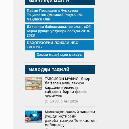
МАВЗӮЪҲОИ МАХСУС
Паёми Президенти Ҷумҳурии
Тоҷикистон Эмомалӣ Раҳмон ба
Маҷлиси Олӣ
Даҳсолаи байналмилалии амал «Об
барои рушди устувор» солҳои 2018-
2028
БАҲОГУЗОРИИ ЛОИҲАИ НБО
«РОҒУН»
Ҳамаи мавзӯъҳои махсус
МАВОДҲОИ ТАҲЛИЛӢ
ТАВСИЯҲОИ МУФИД. Доир
ба тарзи нави захира
кардани меваҷоту
сабзавот барои фасли
зимистон
🕔
10:36, 6.Авг 2026
Малакаҳои рақамӣ заминаи
рушди иқтисоди
рақобатпазири Тоҷикистон
мебошанд