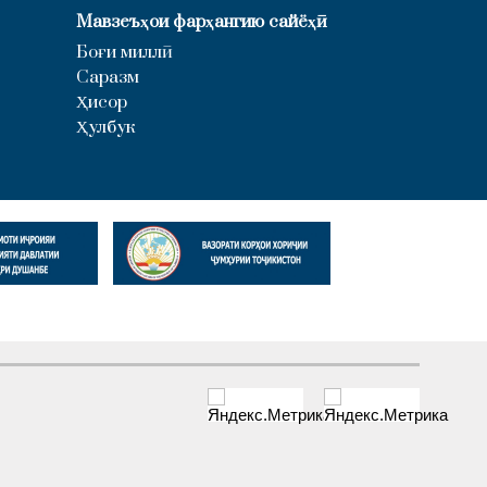
Мавзеъҳои фарҳангию сайёҳӣ
Боғи миллӣ
Саразм
Ҳисор
Ҳулбук