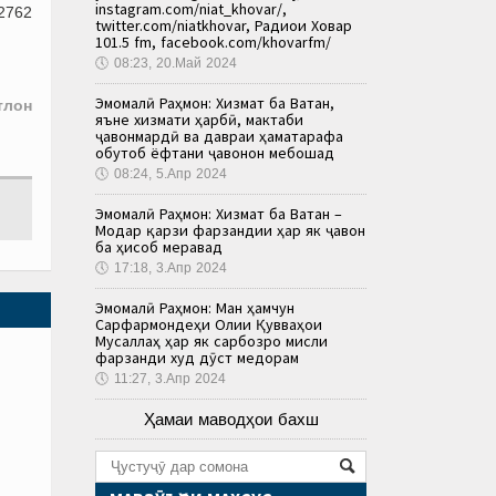
instagram.com/niat_khovar/,
2762
twitter.com/niatkhovar, Радиои Ховар
101.5 fm, facebook.com/khovarfm/
🕔
08:23, 20.Май 2024
Эмомалӣ Раҳмон: Хизмат ба Ватан,
тлон
яъне хизмати ҳарбӣ, мактаби
ҷавонмардӣ ва давраи ҳаматарафа
обутоб ёфтани ҷавонон мебошад
🕔
08:24, 5.Апр 2024
Эмомалӣ Раҳмон: Хизмат ба Ватан –
Модар қарзи фарзандии ҳар як ҷавон
ба ҳисоб меравад
🕔
17:18, 3.Апр 2024
Эмомалӣ Раҳмон: Ман ҳамчун
Сарфармондеҳи Олии Қувваҳои
Мусаллаҳ ҳар як сарбозро мисли
фарзанди худ дӯст медорам
🕔
11:27, 3.Апр 2024
Ҳамаи маводҳои бахш