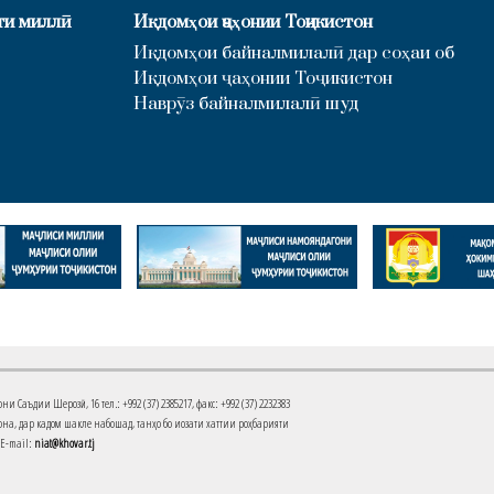
ти миллӣ
Иқдомҳои ҷаҳонии Тоҷикистон
Иқдомҳои байналмилалӣ дар соҳаи об
Иқдомҳои ҷаҳонии Тоҷикистон
Наврӯз байналмилалӣ шуд
Саъдии Шерозӣ, 16 тел.: +992 (37) 2385217, факс: +992 (37) 2232383
на, дар кадом шакле набошад, танҳо бо иҷозати хаттии роҳбарияти
 E-mail:
niat@khovar.tj