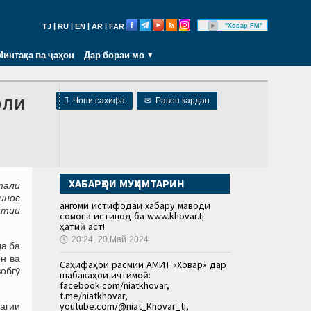
|
|
|
|
"Ховар FM"
TJ
RU
EN
AR
FAR
Минтақа ва ҷаҳон
Дар бораи мо
оли

Чопи саҳифа
✉
Равон кардан
ХАБАРҲОИ МУҲИМТАРИН
талӣ
инос
Ҳангоми истифодаи хабару маводи
атии
сомона истинод ба www.khovar.tj
ҳатмӣ аст!
🕔
20:24, 20.Май 2024
а ба
н ва
Саҳифаҳои расмии АМИТ «Ховар» дар
обгӯ
шабакаҳои иҷтимоӣ:
facebook.com/niatkhovar,
t.me/niatkhovar,
youtube.com/@niat_Khovar_tj,
агии