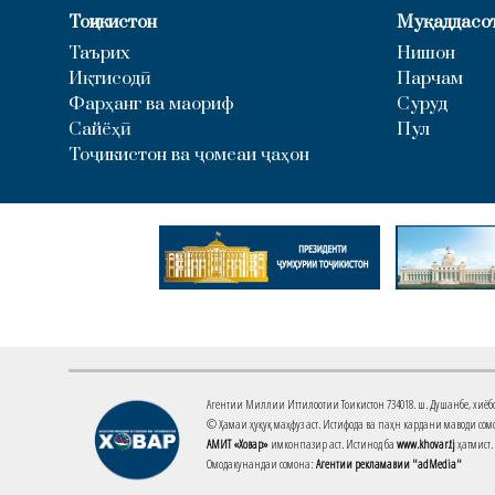
Тоҷикистон
Муқаддасо
Таърих
Нишон
Иқтисодӣ
Парчам
Фарҳанг ва маориф
Суруд
Сайёҳӣ
Пул
Тоҷикистон ва ҷомеаи ҷаҳон
Агентии Миллии Иттилоотии Тоҷикистон 734018. ш. Душанбе, хиёбони 
© Ҳамаи ҳуқуқ маҳфуз аст. Истифода ва паҳн кардани маводи сомо
АМИТ «Ховар»
имконпазир аст. Истинод ба
www.khovar.tj
ҳатмист.
Омодакунандаи сомона:
Агентии рекламавии "adMedia"