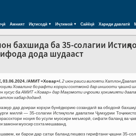
иҷӣ
Амният
Иқтисодӣ
Иҷтимоӣ
Сайёҳӣ
Хариди давлатӣ
лон бахшида ба 35-солагии Истиқл
тифода дода шудааст
03.06.2024. /АМИТ «Ховар»/.
2 июн раиси вилояти Хатлон Давла
ноҳияи Ховалинг бо рафти корҳои сохтмонӣ дар иншооти ҷашнӣ ш
ин хусус ба АМИТ «Ховар» дар Мақомоти иҷроияи ҳокимияти давл
атлон хабар доданд.
азкур дар доираи корҳои бунёдкорию созандагӣ ва ободонӣ бахшид
урги миллӣ — 35-солагии Истиқлоли давлатии Ҷумҳурии Тоҷикисто
расохтори ноҳия бо усули муосири меъморӣ, сифати баланд ва ҷав
ти замони муосир сохта мешаванд.
шавем, ки барои дар сатҳи баланд пешвоз гирифтани ҷашни 35-сол