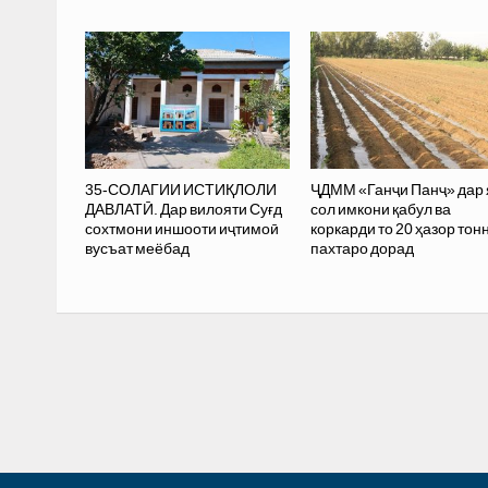
35-СОЛАГИИ ИСТИҚЛОЛИ
ҶДММ «Ганҷи Панҷ» дар 
ДАВЛАТӢ. Дар вилояти Суғд
сол имкони қабул ва
сохтмони иншооти иҷтимоӣ
коркарди то 20 ҳазор тон
вусъат меёбад
пахтаро дорад