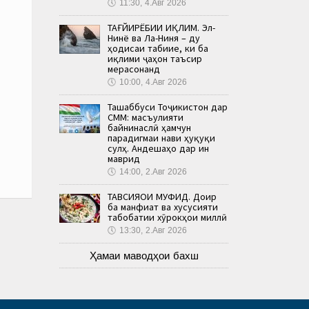
🕔
11:30, 4.Авг 2026
ТАҒЙИРЁБИИ ИҚЛИМ. Эл-
Нинё ва Ла-Ниня – ду
ҳодисаи табиие, ки ба
иқлими ҷаҳон таъсир
мерасонанд
🕔
10:00, 4.Авг 2026
Ташаббуси Тоҷикистон дар
СММ: масъулияти
байнинаслӣ ҳамчун
парадигмаи нави ҳуқуқи
сулҳ. Андешаҳо дар ин
маврид
🕔
14:00, 2.Авг 2026
ТАВСИЯҲОИ МУФИД. Доир
ба манфиат ва хусусияти
табобатии хӯрокҳои миллӣ
🕔
13:30, 2.Авг 2026
Ҳамаи маводҳои бахш