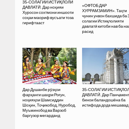
35-СОЛАГИИ ИСТИҚЛОЛИ
«ОФТОБ ДАР
ДАВЛАТӢ. Дар ноҳияи
ХУРРАМЗАМИН». Таҳти
Хуросон сохтмони иншооти
чунин унвон бахшида ба 
соҳаи маориф вусъати тоза
солагии Истиқлолияти
гирифтааст
давлатӣ китоби нав ба н
расид
Дар Душанбе рӯзҳои
35-СОЛАГИИ ИСТИҚЛО
фарҳанги шаҳри Роғун,
ДАВЛАТӢ. Дар Панҷакент
ноҳияҳои Шамсиддин
бинои баландошёна ба
Шоҳин, Тоҷикобод, Нуробод,
истифода дода мешавад
Муъминобод ва Варзоб
баргузор мегарданд