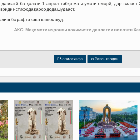
 давлатӣ ба ҳолати 1 апрел тибқи маълумоти оморӣ, дар вилоят 
авриди истифода қарор дода шудааст.
алинг бо рафти кишт шинос шуд.
АКС: Мақомоти иҷроияи ҳокимияти давлатии вилояти Ха

Чопи саҳифа
✉
Равон кардан