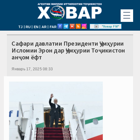
☰
|
|
|
|
"Ховар FM"
TJ
RU
EN
AR
FAR
Сафари давлатии Президенти Ҷумҳурии
Исломии Эрон дар Ҷумҳурии Тоҷикистон
анҷом ёфт
Январь 17, 2025 08:33