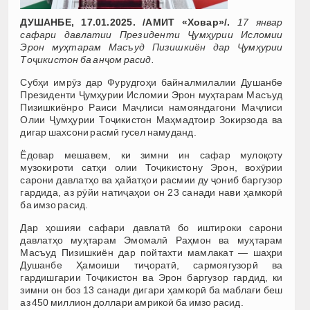
ДУШАНБЕ, 17.01.2025. /АМИТ «Ховар»/.
17 январ
сафари давлатии Президенти Ҷумҳурии Исломии
Эрон муҳтарам Масъуд Пизишкиён дар Ҷумҳурии
Тоҷикистон ба анҷом расид.
Субҳи имрӯз дар Фурудгоҳи байналмилалии Душанбе
Президенти Ҷумҳурии Исломии Эрон муҳтарам Масъуд
Пизишкиёнро Раиси Маҷлиси намояндагони Маҷлиси
Олии Ҷумҳурии Тоҷикистон Маҳмадтоир Зокирзода ва
дигар шахсони расмӣ гусел намуданд.
Ёдовар мешавем, ки зимни ин сафар мулоқоту
музокироти сатҳи олии Тоҷикистону Эрон, вохӯрии
сарони давлатҳо ва ҳайатҳои расмии ду ҷониб баргузор
гардида, аз рӯйи натиҷаҳои он 23 санади нави ҳамкорӣ
ба имзо расид.
Дар ҳошияи сафари давлатӣ бо иштироки сарони
давлатҳо муҳтарам Эмомалӣ Раҳмон ва муҳтарам
Масъуд Пизишкиён дар пойтахти мамлакат — шаҳри
Душанбе Ҳамоиши тиҷоратӣ, сармоягузорӣ ва
гардишгарии Тоҷикистон ва Эрон баргузор гардид, ки
зимни он боз 13 санади дигари ҳамкорӣ ба маблағи беш
аз 450 миллион доллари амрикоӣ ба имзо расид.