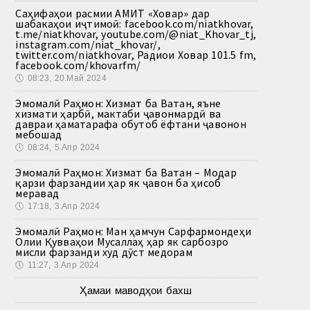
Саҳифаҳои расмии АМИТ «Ховар» дар
шабакаҳои иҷтимоӣ: facebook.com/niatkhovar,
t.me/niatkhovar, youtube.com/@niat_Khovar_tj,
instagram.com/niat_khovar/,
twitter.com/niatkhovar, Радиои Ховар 101.5 fm,
facebook.com/khovarfm/
🕔
08:23, 20.Май 2024
Эмомалӣ Раҳмон: Хизмат ба Ватан, яъне
хизмати ҳарбӣ, мактаби ҷавонмардӣ ва
давраи ҳаматарафа обутоб ёфтани ҷавонон
мебошад
🕔
08:24, 5.Апр 2024
Эмомалӣ Раҳмон: Хизмат ба Ватан – Модар
қарзи фарзандии ҳар як ҷавон ба ҳисоб
меравад
🕔
17:18, 3.Апр 2024
Эмомалӣ Раҳмон: Ман ҳамчун Сарфармондеҳи
Олии Қувваҳои Мусаллаҳ ҳар як сарбозро
мисли фарзанди худ дӯст медорам
🕔
11:27, 3.Апр 2024
Ҳамаи маводҳои бахш