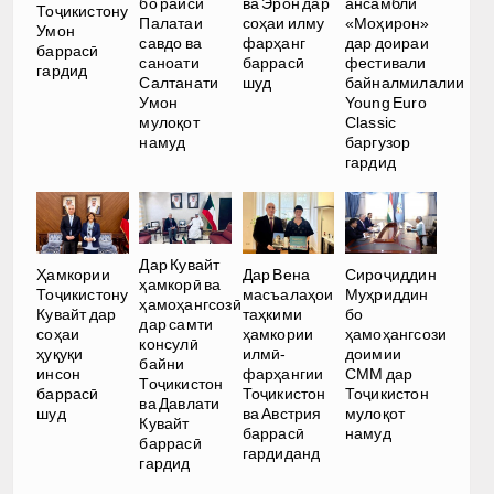
бо раиси
ва Эрон дар
ансамбли
Тоҷикистону
Палатаи
соҳаи илму
«Моҳирон»
Умон
савдо ва
фарҳанг
дар доираи
баррасӣ
саноати
баррасӣ
фестивали
гардид
Салтанати
шуд
байналмилалии
Умон
Young Euro
мулоқот
Classic
намуд
баргузор
гардид
Дар Кувайт
Ҳамкории
Дар Вена
Сироҷиддин
ҳамкорӣ ва
Тоҷикистону
масъалаҳои
Муҳриддин
ҳамоҳангсозӣ
Кувайт дар
таҳкими
бо
дар самти
соҳаи
ҳамкории
ҳамоҳангсози
консулӣ
ҳуқуқи
илмӣ-
доимии
байни
инсон
фарҳангии
СММ дар
Тоҷикистон
баррасӣ
Тоҷикистон
Тоҷикистон
ва Давлати
шуд
ва Австрия
мулоқот
Кувайт
баррасӣ
намуд
баррасӣ
гардиданд
гардид