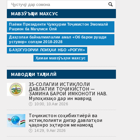
МАВЗӮЪҲОИ МАХСУС
Паёми Президенти Ҷумҳурии Тоҷикистон Эмомалӣ
Раҳмон ба Маҷлиси Олӣ
Даҳсолаи байналмилалии амал «Об барои рушди
устувор» солҳои 2018-2028
БАҲОГУЗОРИИ ЛОИҲАИ НБО «РОҒУН»
Ҳамаи мавзӯъҳои махсус
МАВОДҲОИ ТАҲЛИЛӢ
35-СОЛАГИИ ИСТИҚЛОЛИ
ДАВЛАТИИ ТОҶИКИСТОН —
ЗАМИНА БАРОИ ИМКОНОТИ НАВ.
Мулоҳизаҳо дар ин маврид
🕔
10:00, 10.Авг 2026
Тоҷикистон соҳибихтиёрӣ ва
истиқлолияти дигар давлатҳои
ҷаҳонро эҳтиром менамояд
🕔
14:29, 9.Авг 2026