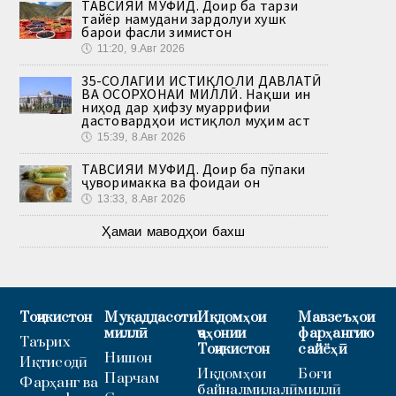
ТАВСИЯИ МУФИД. Доир ба тарзи
тайёр намудани зардолуи хушк
барои фасли зимистон
🕔
11:20, 9.Авг 2026
35-СОЛАГИИ ИСТИҚЛОЛИ ДАВЛАТӢ
ВА ОСОРХОНАИ МИЛЛӢ. Нақши ин
ниҳод дар ҳифзу муаррифии
дастовардҳои истиқлол муҳим аст
🕔
15:39, 8.Авг 2026
ТАВСИЯИ МУФИД. Доир ба пӯпаки
ҷуворимакка ва фоидаи он
🕔
13:33, 8.Авг 2026
Ҳамаи маводҳои бахш
Тоҷикистон
Муқаддасоти
Иқдомҳои
Мавзеъҳои
миллӣ
ҷаҳонии
фарҳангию
Таърих
Тоҷикистон
сайёҳӣ
Нишон
Иқтисодӣ
Иқдомҳои
Боғи
Парчам
Фарҳанг ва
байналмилалӣ
миллӣ