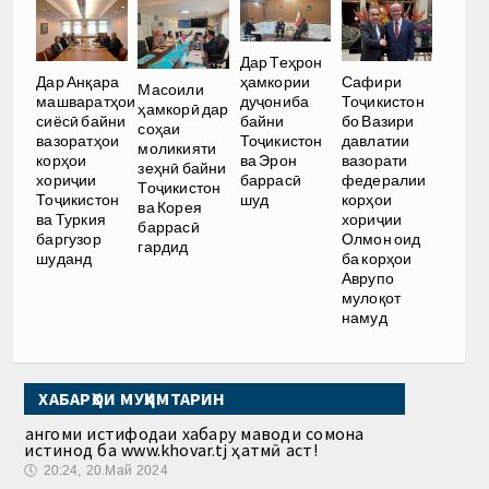
Дар Теҳрон
ҳамкории
Дар Анқара
Сафири
Масоили
дуҷониба
машваратҳои
Тоҷикистон
ҳамкорӣ дар
байни
сиёсӣ байни
бо Вазири
соҳаи
Тоҷикистон
вазоратҳои
давлатии
моликияти
ва Эрон
корҳои
вазорати
зеҳнӣ байни
баррасӣ
хориҷии
федералии
Тоҷикистон
шуд
Тоҷикистон
корҳои
ва Корея
ва Туркия
хориҷии
баррасӣ
баргузор
Олмон оид
гардид
шуданд
ба корҳои
Аврупо
мулоқот
намуд
ХАБАРҲОИ МУҲИМТАРИН
Ҳангоми истифодаи хабару маводи сомона
истинод ба www.khovar.tj ҳатмӣ аст!
🕔
20:24, 20.Май 2024