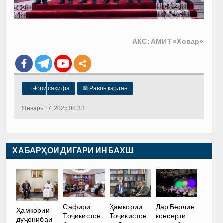
АКС: АМИТ «Ховар»

Чопи саҳифа
✉
Равон кардан
Январь 17, 2025 08:33
ХАБАРҲОИ ДИГАРИ ИН БАХШ
Сафири
Ҳамкории
Дар Берлин
Ҳамкории
Тоҷикистон
Тоҷикистон
консерти
дуҷонибаи