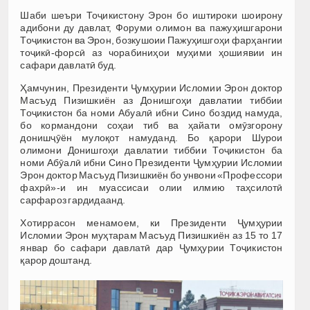
Шаби шеъри Тоҷикистону Эрон бо иштироки шоирону
адибони ду давлат, Форуми олимон ва пажуҳишгарони
Тоҷикистон ва Эрон, бозкушоии Пажуҳишгоҳи фарҳангии
тоҷикӣ-форсӣ аз чорабиниҳои муҳими ҳошиявии ин
сафари давлатӣ буд.
Ҳамчунин, Президенти Ҷумҳурии Исломии Эрон доктор
Масъуд Пизишкиён аз Донишгоҳи давлатии тиббии
Тоҷикистон ба номи Абуалӣ ибни Сино боздид намуда,
бо кормандони соҳаи тиб ва ҳайати омӯзгорону
донишҷӯён мулоқот намуданд. Бо қарори Шурои
олимони Донишгоҳи давлатии тиббии Тоҷикистон ба
номи Абӯалӣ ибни Сино Президенти Ҷумҳурии Исломии
Эрон доктор Масъуд Пизишкиён бо унвони «Профессори
фахрӣ»-и ин муассисаи олии илмию таҳсилотӣ
сарфароз гардидаанд.
Хотиррасон менамоем, ки Президенти Ҷумҳурии
Исломии Эрон муҳтарам Масъуд Пизишкиён аз 15 то 17
январ бо сафари давлатӣ дар Ҷумҳурии Тоҷикистон
қарор доштанд.