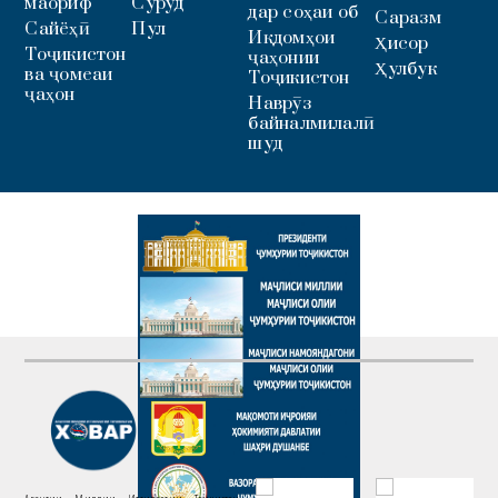
маориф
Суруд
дар соҳаи об
Саразм
Сайёҳӣ
Пул
Иқдомҳои
Ҳисор
Тоҷикистон
ҷаҳонии
Ҳулбук
ва ҷомеаи
Тоҷикистон
ҷаҳон
Наврӯз
байналмилалӣ
шуд