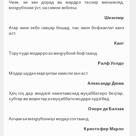
Чизе, ки зан дорад ва мардро тасхир менамояд,
меҳрубонии ӯст, на симои зебояш.
Шекспир
Агар зани зебо гавҳар бошад, пас зани бофазилат канз
аст.
Кант
Тору пуди модарро аз меҳрубонӣ бофтаанд.
Ралф Уолдо
Модар шудан марҳилаи камоли зан аст.
Александр Дюма
Ҳеҷ гоҳ дар зиндагӣ наметавонед муҳаббатеро беҳтар,
хубтар ва воқеитар аз муҳаббати модари худ ёбед.
Оноре де Балзак
Аз ҷамъи меҳрубониҳо модар сохтаанд.
Кристофер Марло