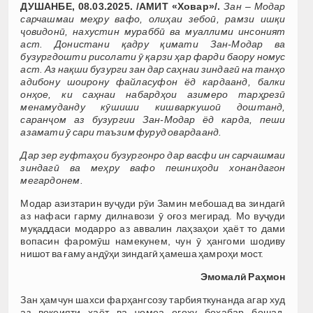
ДУШАНБЕ, 08.03.2025. /АМИТ «Ховар»/.
Зан – Модар
сарчашмаи меҳру вафо, олиҳаи зебоӣ, рамзи ишқи
ҷовидонӣ, нахустин мураббӣ ва муаллими инсоният
аст. Донистани қадру қимати Зан-Модар ва
бузургдошти рисолати ӯ қарзи ҳар фарди баору номус
аст. Аз нақши бузурги зан дар саҳнаи зиндагӣ на танҳо
адибону шоирону файласуфон ёд кардаанд, балки
онҳое, ки саҳнаи набардҳои азимеро тарҳрезӣ
менамуданду кӯшиши кишваркушоӣ доштанд,
саранҷом аз бузургии Зан-Модар ёд карда, пеши
азамати ӯ сари таъзим фуруд овардаанд.
Дар зер гуфтаҳои бузургонро дар васфи ин сарчашмаи
зиндагӣ ва меҳру вафо пешниҳоди хонандагон
мегардонем.
Модар азизтарин вуҷуди рӯи Замин мебошад ва зиндагӣ
аз нафаси гарму дилнавози ӯ оғоз мегирад. Мо вуҷуди
муқаддаси модарро аз аввалин лаҳзаҳои ҳаёт то дами
вопасин фаромӯш намекунем, чун ӯ ҳангоми шодиву
нишот ва ғаму андӯҳи зиндагӣ ҳамеша ҳамроҳи мост.
Эмомалӣ Раҳмон
Зан ҳамчун шахси фарҳангсозу тарбияткунанда агар худ
аз воқеияти ҳаёт ва ҷомеа огоҳу бохабар бошад,