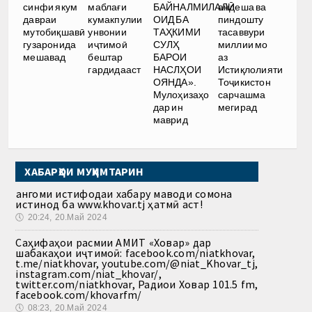
синфи якум
маблағи
БАЙНАЛМИЛАЛӢ
андеша ва
давраи
кумакпулии
ОИД БА
пиндошту
мутобиқшавӣ
унвонии
ТАҲКИМИ
тасаввури
гузаронида
иҷтимоӣ
СУЛҲ
миллии мо
мешавад
бештар
БАРОИ
аз
гардидааст
НАСЛҲОИ
Истиқлолияти
ОЯНДА».
Тоҷикистон
Мулоҳизаҳо
сарчашма
дар ин
мегирад
маврид
ХАБАРҲОИ МУҲИМТАРИН
Ҳангоми истифодаи хабару маводи сомона
истинод ба www.khovar.tj ҳатмӣ аст!
🕔
20:24, 20.Май 2024
Саҳифаҳои расмии АМИТ «Ховар» дар
шабакаҳои иҷтимоӣ: facebook.com/niatkhovar,
t.me/niatkhovar, youtube.com/@niat_Khovar_tj,
instagram.com/niat_khovar/,
twitter.com/niatkhovar, Радиои Ховар 101.5 fm,
facebook.com/khovarfm/
🕔
08:23, 20.Май 2024