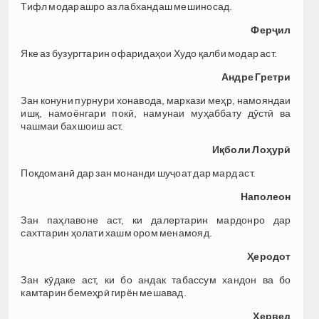
Тифл модарашро аз лабхандаш мешиносад.
Ферҷил
Яке аз бузургтарин офаридаҳои Худо қалби модар аст.
Андре Гретри
Зан конуни пурнури хонавода, маркази меҳр, намояндаи
ишқ, намоёнгари покӣ, намунаи муҳаббату дӯстӣ ва
чашмаи бахшоиш аст.
Иқболи Лоҳурӣ
Покдоманӣ дар зан монанди шуҷоат дар мард аст.
Наполеон
Зан паҳлавоне аст, ки далертарин мардонро дар
сахттарин ҳолати хашм ором менамояд.
Ҳеродот
Зан кӯдаке аст, ки бо андак табассум хандон ва бо
камтарин бемеҳрӣ гирён мешавад.
Ҳервед