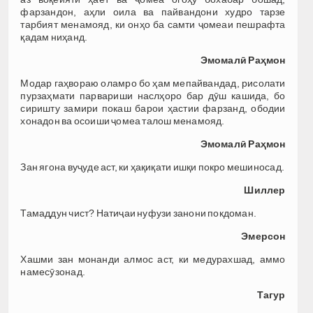
фарзандон, аҳли оила ва пайвандони худро тарзе
тарбият менамояд, ки онҳо ба самти ҷомеаи пешрафта
қадам ниҳанд.
Эмомалӣ Раҳмон
Модар гаҳвораю оламро бо ҳам мепайвандад, рисолати
пурзаҳмати парвариши наслҳоро бар дӯш кашида, бо
сиришту замири покаш барои ҳастии фарзанд, ободии
хонадон ва осоиши ҷомеа талош менамояд.
Эмомалӣ Раҳмон
Зан ягона вуҷуде аст, ки ҳақиқати ишқи покро мешиносад.
Шиллер
Тамаддун чист? Натиҷаи нуфузи занони покдоман.
Эмерсон
Хашми зан монанди алмос аст, ки медурахшад, аммо
намесӯзонад.
Тагур