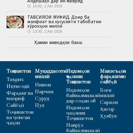
Андешаҳо дар ин маврид
🕔
14:00, 2.Авг 2026
ТАВСИЯҲОИ МУФИД. Доир ба
манфиат ва хусусияти табобатии
хӯрокҳои миллӣ
🕔
13:30, 2.Авг 2026
Ҳамаи маводҳои бахш
Тоҷикистон
Муқаддасоти
Иқдомҳои
Мавзеъҳои
миллӣ
ҷаҳонии
фарҳангию
Таърих
Тоҷикистон
сайёҳӣ
Нишон
Иқтисодӣ
Иқдомҳои
Боғи
Парчам
Фарҳанг ва
байналмилалӣ
миллӣ
маориф
Суруд
дар соҳаи об
Саразм
Сайёҳӣ
Пул
Иқдомҳои
Ҳисор
Тоҷикистон
ҷаҳонии
Ҳулбук
ва ҷомеаи
Тоҷикистон
ҷаҳон
Наврӯз
байналмилалӣ