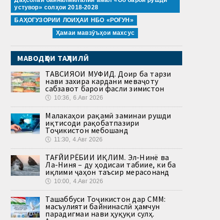
устувор» солҳои 2018-2028
БАҲОГУЗОРИИ ЛОИҲАИ НБО «РОҒУН»
Ҳамаи мавзӯъҳои махсус
МАВОДҲОИ ТАҲЛИЛӢ
ТАВСИЯҲОИ МУФИД. Доир ба тарзи
нави захира кардани меваҷоту
сабзавот барои фасли зимистон
🕔
10:36, 6.Авг 2026
Малакаҳои рақамӣ заминаи рушди
иқтисоди рақобатпазири
Тоҷикистон мебошанд
🕔
11:30, 4.Авг 2026
ТАҒЙИРЁБИИ ИҚЛИМ. Эл-Нинё ва
Ла-Ниня – ду ҳодисаи табиие, ки ба
иқлими ҷаҳон таъсир мерасонанд
🕔
10:00, 4.Авг 2026
Ташаббуси Тоҷикистон дар СММ:
масъулияти байнинаслӣ ҳамчун
парадигмаи нави ҳуқуқи сулҳ.