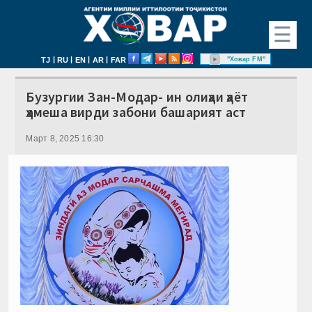
☰
|
|
|
|
"Ховар FM"
TJ
RU
EN
AR
FAR
Бузургии Зан-Модар- ин олиҳаи ҳаёт
ҳамеша вирди забони башарият аст
Март 8, 2025 16:30