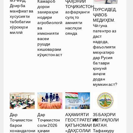
МУФИД.
Камароб
ҶАҲОНИИ
Доир ба
дорои
ТОҶИКИСТОН:
ПУРСИДЕД,
манфиат ва
захираҳои
аз фарҳанги
ҶАВОБ
хусусияти
нодири
сулҳ то
МЕДИҲЕМ.
табобатии
агробиологӣ
амнияти
Чӣ гуна
хӯрокҳои
ва
наслҳои
патентро аз
миллӣ
имконияти
оянда
даст
васеи
надода,
рушди
фаъолияти
кишоварзии
меҳнатиро
кӯҳистон аст
дар Русия
ба таври
қонунӣ
анҷом
додан
мумкин аст?
Дар
Дар
АҲАМИЯТИ
35 БАҲОРИ
Тоҷикистон
Тоҷикистон
ГЕОСТРАТЕГИИ
ИСТИҚЛОЛИ
барои
соли 2026
ҚАТЪНОМАИ
ВАТАН.
хонандагони
ҳаҷми
«ДАҲСОЛАИ
Тафаккуру