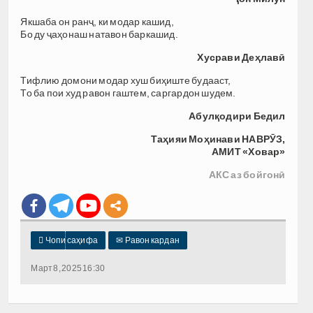
Якшаба он ранҷ, ки модар кашид,
Бо ду ҷаҳонаш натавон баркашид.
Хусрави Деҳлавӣ
Тифлию домони модар хуш биҳиште будааст,
То ба пои худ равон гаштем, саргардон шудем.
Абулқодири Бедил
Таҳияи Моҳинави НАВРӮЗ,
АМИТ «Ховар»
АКС аз бойгонӣ

Чопи саҳифа
✉
Равон кардан
Март 8, 2025 16:30