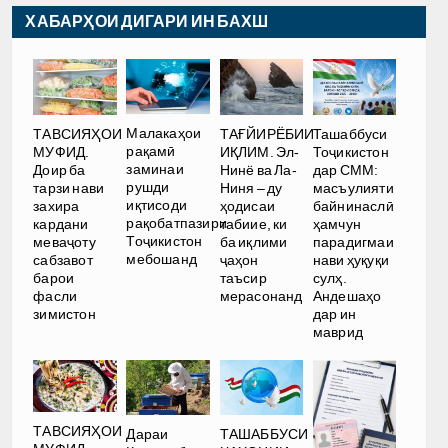
ХАБАРҲОИ ДИГАРИ ИН БАХШ
Малакаҳои
ТАҒЙИРЁБИИ
ТАВСИЯҲОИ
Ташаббуси
рақамӣ
ИҚЛИМ. Эл-
МУФИД.
Тоҷикистон
заминаи
Нинё ва Ла-
Доир ба
дар СММ:
рушди
Ниня – ду
тарзи нави
масъулияти
иқтисоди
ҳодисаи
захира
байнинаслӣ
рақобатпазири
табиие, ки
кардани
ҳамчун
Тоҷикистон
ба иқлими
меваҷоту
парадигмаи
мебошанд
ҷаҳон
сабзавот
нави ҳуқуқи
таъсир
барои
сулҳ.
мерасонанд
фасли
Андешаҳо
зимистон
дар ин
маврид
ТАВСИЯҲОИ
Дараи
ТАШАББУСИ