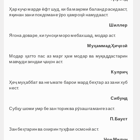
Ҳар куҷо марде ёфт шуд, ки ба мақоми баланд расидааст,
яқинан зани покдомане ӯро ҳамроҳӣ намудааст.
Шиллер
Ягона доваре, ки гуноҳи моро мебахшад, модар аст.
Муҳаммад Ҳиҷозӣ
Модар ҳатто пас аз марг ҳам модар ва муқаддастарин
мавҷуди зиндаи ҷаҳон аст.
Кулриҷ
Ҳеҷ муҳаббат ва неъмате барои мард беҳтар аз зани хуб
нест.
Сибунд
Субҳу шоми умр бе зан торик ва рӯзаш ғамангез аст.
П.Бауст
Зан беҳтарин ва охирин туҳфаи осмонӣ аст.
Ҷон Милун