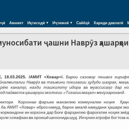
иҷӣ
Амният
Иқтисодӣ
Иҷтимоӣ
Сайёҳӣ
Хариди давлатӣ
муносибати ҷашни Наврӯз ҳашарҳои
 18.03.2025. /АМИТ «Ховар»/.
Барои
сазовор
пешвоз
гириф
йналмилалии
Н
аврӯз ва таъмини покизагии ҳудуди шаҳрак, маҳа
арёю каналҳо, назди ташкилоту идора ва муассисаҳо дар но
од пайваста ҳашарҳои экологии
«Тозагии
маҳал» мегузаронанд.
ректори Корхонаи фаръии манзилию коммуналии ноҳия Ҳақн
 ба АМИТ «Ховар» иброз намуд, барои амалӣ намудани ҳашари эко
 кормандони ин корхона дар Боғи фарҳангию фароғатии ноҳия зиё
иҳоли сояафкан ва ороишӣ шинонида шуд. Инчунин атрофи боғ тоза 