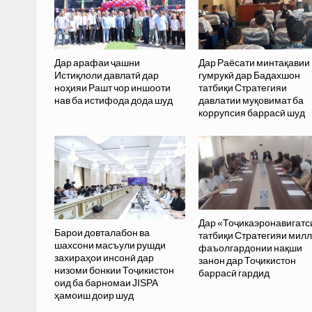
Дар арафаи ҷашни
Дар Раёсати минтақавии
Истиқлоли давлатӣ дар
гумрукӣ дар Бадахшон
ноҳияи Рашт чор иншооти
татбиқи Стратегияи
нав ба истифода дода шуд
давлатии муқовимат ба
коррупсия баррасӣ шуд
Дар «Тоҷикаэронавигатс
Барои довталабон ва
татбиқи Стратегияи мил
шахсони масъули рушди
фаъолгардонии нақши
захираҳои инсонӣ дар
занон дар Тоҷикистон
низоми бонкии Тоҷикистон
баррасӣ гардид
оид ба барномаи JISPA
ҳамоиш доир шуд