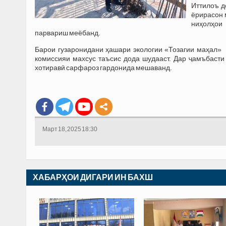
Иттилоъ д
ёрирасон 
ниҳолҳои 
парвариш меёбанд.
Барои гузаронидани ҳашари экологии «Тозагии маҳал»
комиссияи махсус таъсис дода шудааст. Дар ҷамъбаст
хотиравӣ сарфароз гардонида мешаванд.
Март 18, 2025 18:30
ХАБАРҲОИ ДИГАРИ ИН БАХШ