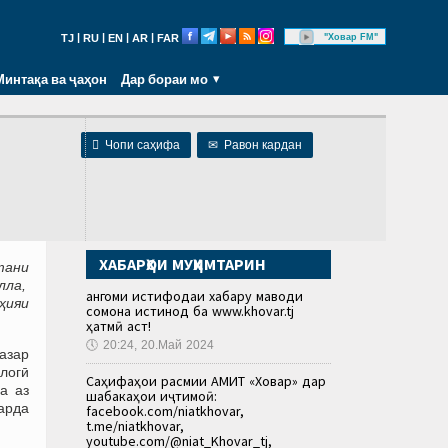
|
|
|
|
"Ховар FM"
TJ
RU
EN
AR
FAR
Минтақа ва ҷаҳон
Дар бораи мо

Чопи саҳифа
✉
Равон кардан
ХАБАРҲОИ МУҲИМТАРИН
тани
лла,
Ҳангоми истифодаи хабару маводи
ҳияи
сомона истинод ба www.khovar.tj
ҳатмӣ аст!
🕔
20:24, 20.Май 2024
азар
логӣ
Саҳифаҳои расмии АМИТ «Ховар» дар
да аз
шабакаҳои иҷтимоӣ:
карда
facebook.com/niatkhovar,
t.me/niatkhovar,
youtube.com/@niat_Khovar_tj,