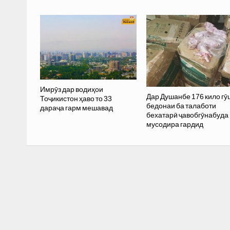
Имрӯз дар водиҳои
Дар Душанбе 176 кило гӯ
Тоҷикистон ҳаво то 33
бедонаи ба талаботи
дараҷа гарм мешавад
бехатарӣ ҷавобгӯнабуда
мусодира гардид