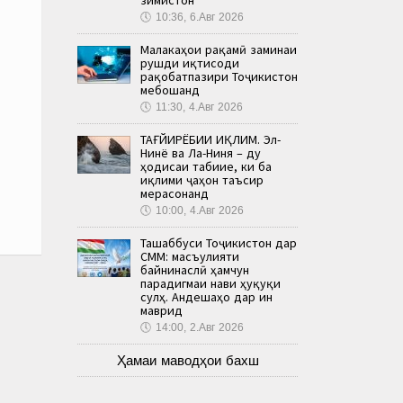
🕔
10:36, 6.Авг 2026
Малакаҳои рақамӣ заминаи
рушди иқтисоди
рақобатпазири Тоҷикистон
мебошанд
🕔
11:30, 4.Авг 2026
ТАҒЙИРЁБИИ ИҚЛИМ. Эл-
Нинё ва Ла-Ниня – ду
ҳодисаи табиие, ки ба
иқлими ҷаҳон таъсир
мерасонанд
🕔
10:00, 4.Авг 2026
Ташаббуси Тоҷикистон дар
СММ: масъулияти
байнинаслӣ ҳамчун
парадигмаи нави ҳуқуқи
сулҳ. Андешаҳо дар ин
маврид
🕔
14:00, 2.Авг 2026
Ҳамаи маводҳои бахш