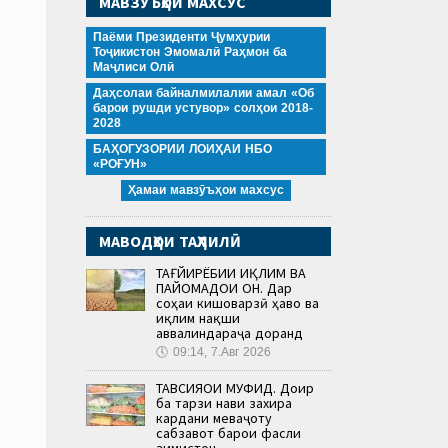
МАВЗӮЪҲОИ МАХСУС
Паёми Президенти Ҷумҳурии
Тоҷикистон Эмомалӣ Раҳмон ба
Маҷлиси Олӣ
Даҳсолаи байналмилалии амал «Об
барои рушди устувор» солҳои 2018-
2028
БАҲОГУЗОРИИ ЛОИҲАИ НБО
«РОҒУН»
Ҳамаи мавзӯъҳои махсус
МАВОДҲОИ ТАҲЛИЛӢ
ТАҒЙИРЁБИИ ИҚЛИМ ВА
ПАЙОМАДҲОИ ОН. Дар
соҳаи кишоварзӣ ҳаво ва
иқлим нақши
аввалиндараҷа доранд
🕔
09:14, 7.Авг 2026
ТАВСИЯҲОИ МУФИД. Доир
ба тарзи нави захира
кардани меваҷоту
сабзавот барои фасли
зимистон