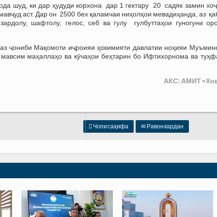
ода шуд, ки дар ҳудуди корхона дар 1 гектару 20 садяк замин хо
мавҷуд аст. Дар он 2500 бех қаламчаи ниҳолҳои мевадиҳанда, аз қ
зардолу, шафтолу, гелос, себ ва гулу гулбуттаҳои гуногуни ор
 аз ҷониби Мақомоти иҷроияи ҳокимияти давлатии ноҳияи Муъмин
и мавсим маҳаллаҳо ва кӯчаҳои беҳтарин бо Ифтихорнома ва туҳф
АКС: АМИТ
«Хо

Чопи саҳифа
✉
Равон кардан