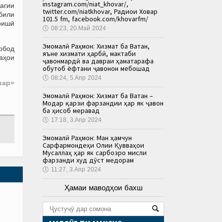
instagram.com/niat_khovar/,
ҷагии
twitter.com/niatkhovar, Радиои Ховар
абили
101.5 fm, facebook.com/khovarfm/
оишӣ
🕔
08:23, 20.Май 2024
Эмомалӣ Раҳмон: Хизмат ба Ватан,
обод
яъне хизмати ҳарбӣ, мактаби
аҳои
ҷавонмардӣ ва давраи ҳаматарафа
обутоб ёфтани ҷавонон мебошад
🕔
08:24, 5.Апр 2024
вар»
Эмомалӣ Раҳмон: Хизмат ба Ватан –
Модар қарзи фарзандии ҳар як ҷавон
ба ҳисоб меравад
🕔
17:18, 3.Апр 2024
Эмомалӣ Раҳмон: Ман ҳамчун
Сарфармондеҳи Олии Қувваҳои
Мусаллаҳ ҳар як сарбозро мисли
фарзанди худ дӯст медорам
🕔
11:27, 3.Апр 2024
Ҳамаи маводҳои бахш