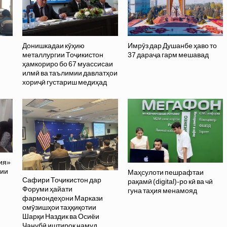
Донишкадаи кӯҳию
Имрӯз дар Душанбе ҳаво то
металлургии Тоҷикистон
37 дараҷа гарм мешавад
ҳамкориро бо 67 муассисаи
илмӣ ва таълимии давлатҳои
хориҷӣ густариш медиҳад
ия»
лии
Маҳсулоти пешрафтаи
Сафири Тоҷикистон дар
рақамӣ (digital)-ро кӣ ва чӣ
Форуми ҳайати
гуна таҳия менамояд
фармондеҳони Маркази
омӯзишҳои таҳқиқотии
Шарқи Наздик ва Осиёи
Ҷанубӣ иштирок намуд