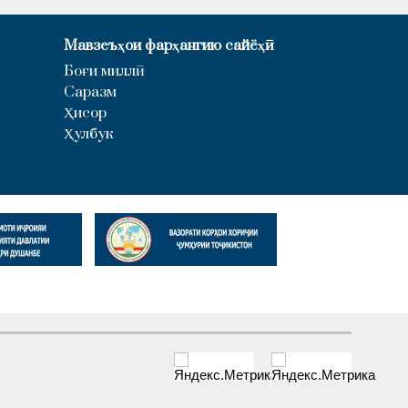
Мавзеъҳои фарҳангию сайёҳӣ
Боғи миллӣ
Саразм
Ҳисор
Ҳулбук