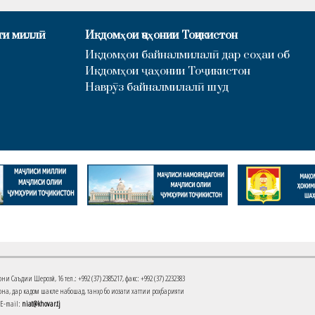
ти миллӣ
Иқдомҳои ҷаҳонии Тоҷикистон
Иқдомҳои байналмилалӣ дар соҳаи об
Иқдомҳои ҷаҳонии Тоҷикистон
Наврӯз байналмилалӣ шуд
Саъдии Шерозӣ, 16 тел.: +992 (37) 2385217, факс: +992 (37) 2232383
на, дар кадом шакле набошад, танҳо бо иҷозати хаттии роҳбарияти
 E-mail:
niat@khovar.tj