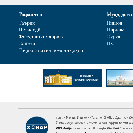
Тоҷикистон
Муқаддасо
Таърих
Нишон
Иқтисодӣ
Парчам
Фарҳанг ва маориф
Суруд
Сайёҳӣ
Пул
Тоҷикистон ва ҷомеаи ҷаҳон
Агентии Миллии Иттилоотии Тоҷикистон 734018. ш. Душанбе, хиёбони 
© Ҳамаи ҳуқуқ маҳфуз аст. Истифода ва паҳн кардани маводи сомо
АМИТ «Ховар»
имконпазир аст. Истинод ба
www.khovar.tj
ҳатмист.