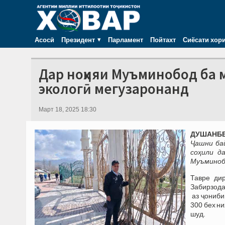
Асосӣ
Президент
Парламент
Пойтахт
Сиёсати хор
Дар ноҳияи Муъминобод ба 
экологӣ мегузаронанд
Март 18, 2025 18:30
ДУШАНБЕ,
Ҷашни
ба
соҳили д
Муъминоб
Тавре ди
Забирзода
аз ҷониби
300 бех н
шуд.