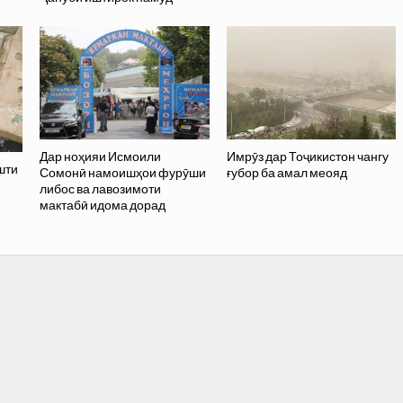
Дар ноҳияи Исмоили
Имрӯз дар Тоҷикистон чангу
шти
Сомонӣ намоишҳои фурӯши
ғубор ба амал меояд
либос ва лавозимоти
мактабӣ идома дорад