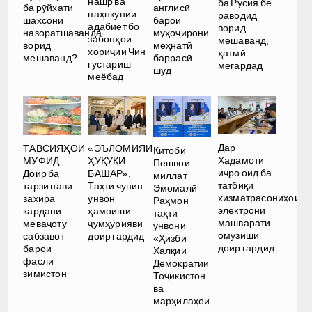
нашр ва
ба Русия бе
ба рӯйхати
англисӣ
паҳнкунии
раводид
шахсони
барои
адабиёт бо
ворид
назоратшаванда
муҳоҷирони
забонҳои
мешаванд,
ворид
меҳнатӣ
хориҷии Чин
ҳатмӣ
мешаванд?
баррасӣ
густариш
мегардад
шуд
меёбад
Дар
ТАВСИЯҲОИ
«ЭЪЛОМИЯИ
Китоби
Хадамоти
МУФИД.
ҲУҚУҚИ
Пешвои
иҷро оид ба
Доир ба
БАШАР».
миллат
татбиқи
тарзи нави
Таҳти чунин
Эмомалӣ
хизматрасониҳои
захира
унвон
Раҳмон
электронӣ
кардани
ҳамоиши
таҳти
машварати
меваҷоту
ҷумҳуриявӣ
унвони
омӯзишӣ
сабзавот
доир гардид
«Ҳизби
доир гардид
барои
Халқии
фасли
Демократии
зимистон
Тоҷикистон
ва
марҳилаҳои