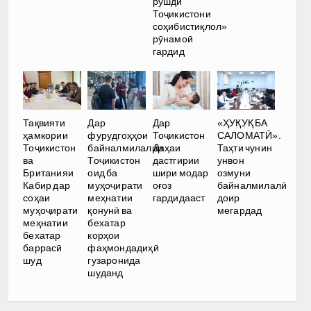
рушди
Тоҷикистони
соҳибистиқлол»
рӯнамоӣ
гардид
Тақвияти
Дар
Дар
«ҲУҚУҚ БА
ҳамкории
фурудгоҳҳои
Тоҷикистон
САЛОМАТӢ».
Тоҷикистон
байналмилалии
Даҳаи
Таҳти чунин
ва
Тоҷикистон
дастгирии
унвон
Британияи
оид ба
шири модар
озмуни
Кабир дар
муҳоҷирати
оғоз
байналмилалӣ
соҳаи
меҳнатии
гардидааст
доир
муҳоҷирати
қонунӣ ва
мегардад
меҳнатии
бехатар
бехатар
корҳои
баррасӣ
фаҳмондадиҳӣ
шуд
гузаронида
шуданд