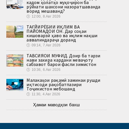
кадом ҳолатҳо муҳоҷирон ба
рӯйхати шахсони назоратшаванда
ворид мешаванд?
🕔
12:00, 8.Авг 2026
ТАҒЙИРЁБИИ ИҚЛИМ ВА
ПАЙОМАДҲОИ ОН. Дар соҳаи
кишоварзӣ ҳаво ва иқлим нақши
аввалиндараҷа доранд
🕔
09:14, 7.Авг 2026
ТАВСИЯҲОИ МУФИД. Доир ба тарзи
нави захира кардани меваҷоту
сабзавот барои фасли зимистон
🕔
10:36, 6.Авг 2026
Малакаҳои рақамӣ заминаи рушди
иқтисоди рақобатпазири
Тоҷикистон мебошанд
🕔
11:30, 4.Авг 2026
Ҳамаи маводҳои бахш