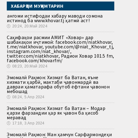
ХАБАРҲОИ МУҲИМТАРИН
Ҳангоми истифодаи хабару маводи сомона
истинод ба www.khovar.tj ҳатмӣ аст!
🕔
20:24, 20.Май 2024
Саҳифаҳои расмии АМИТ «Ховар» дар
шабакаҳои иҷтимоӣ: facebook.com/niatkhovar,
t.me/niatkhovar, youtube.com/@niat_Khovar_tj,
instagram.com/niat_khovar/,
twitter.com/niatkhovar, Радиои Ховар 101.5 fm,
facebook.com/khovarfm/
🕔
08:23, 20.Май 2024
Эмомалӣ Раҳмон: Хизмат ба Ватан, яъне
хизмати ҳарбӣ, мактаби ҷавонмардӣ ва
давраи ҳаматарафа обутоб ёфтани ҷавонон
мебошад
🕔
08:24, 5.Апр 2024
Эмомалӣ Раҳмон: Хизмат ба Ватан – Модар
қарзи фарзандии ҳар як ҷавон ба ҳисоб
меравад
🕔
17:18, 3.Апр 2024
Эмомалӣ Раҳмон: Ман ҳамчун Сарфармондеҳи