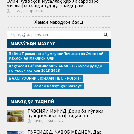
Олии Қувваҳои Мусаллаҳ ҳар як сарбозро
мисли фарзанди худ дӯст медорам
🕔
11:27, 3.Апр 2024
Ҳамаи маводҳои бахш
МАВЗӮЪҲОИ МАХСУС
Паёми Президенти Ҷумҳурии Тоҷикистон Эмомалӣ
Раҳмон ба Маҷлиси Олӣ
Даҳсолаи байналмилалии амал «Об барои рушди
устувор» солҳои 2018-2028
БАҲОГУЗОРИИ ЛОИҲАИ НБО «РОҒУН»
Ҳамаи мавзӯъҳои махсус
МАВОДҲОИ ТАҲЛИЛӢ
ТАВСИЯИ МУФИД. Доир ба пӯпаки
ҷуворимакка ва фоидаи он
🕔
13:33, 8.Авг 2026
ПУРСИДЕД, ҶАВОБ МЕДИҲЕМ. Дар