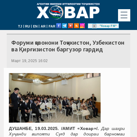
☰
|
|
|
|
"Ховар FM"
TJ
RU
EN
AR
FAR
Форуми ҷавонони Тоҷикистон, Узбекистон
ва Қирғизистон баргузор гардид
Март 19, 2025 16:02
ДУШАНБЕ, 19.03.2025. /АМИТ
«
Ховар
»/.
Д
ар шаҳри
Хуҷанди вилояти Суғд дар доираи барномаи