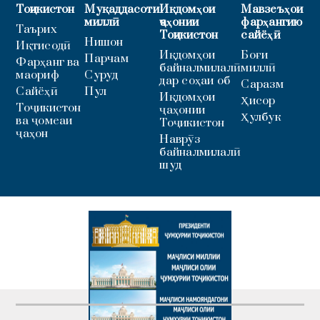
Тоҷикистон
Муқаддасоти
Иқдомҳои
Мавзеъҳои
миллӣ
ҷаҳонии
фарҳангию
Таърих
Тоҷикистон
сайёҳӣ
Нишон
Иқтисодӣ
Иқдомҳои
Боғи
Парчам
Фарҳанг ва
байналмилалӣ
миллӣ
маориф
Суруд
дар соҳаи об
Саразм
Сайёҳӣ
Пул
Иқдомҳои
Ҳисор
Тоҷикистон
ҷаҳонии
Ҳулбук
ва ҷомеаи
Тоҷикистон
ҷаҳон
Наврӯз
байналмилалӣ
шуд