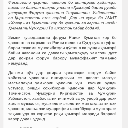
Фестивали ҷаҳонии ҷавонон бо иштироки ҳайатҳои
васеи се давлат таҳти унвони
«
Ҳамкорӣ барои рушди
устувор
»
Форуми ҷавонони Тоҷикистон, Узбекистон
ва Қирғизистон оғоз гардид. Дар ин хусус ба АМИТ
«
Ховар
»
аз
Кумитаи кор бо ҷавонон ва варзиши назди
Ҳукумати Ҷумҳурии Тоҷикистон хабар доданд.
Зимни кушодашавии форум Раиси Кумитаи кор бо
ҷавонон ва варзиш ва Раиси вилояти Суғд сухан гуфта,
барои таҳкими муносибатҳои дӯстона ва рушди ҳамкорӣ
байни ҷавонони се давлати ҳамсарҳаду ҳамсояи дӯст
дар доираи форум барору муваффақият таманно
намуданд.
Давоми рӯз дар доираи ҷаласаҳои форум байни
ҳайатҳои ҷавонони иштирокчии се давлат мавзую
масъалаҳои ҳамкории ҷавонон чун калиди рушди
устувор, рушди соҳибкории ҷавонон дар Ҷумҳурии
Тоҷикистон, Ҷумҳурии Қирғизистон ва Ҷумҳурии
Узбекистон, ҳамбастагии иҷтимоӣ ва устуворӣ дар роҳи
ҳалли мушкилот, мушкилоти экологии минтақа аз нигоҳи
ҷавонон, масъалаи муаррифии ташаббусҳои муштараки
таҳияшуда ва харитаи роҳи ҳамкорӣ мавриди баррасӣ
қарор дода шуданд.