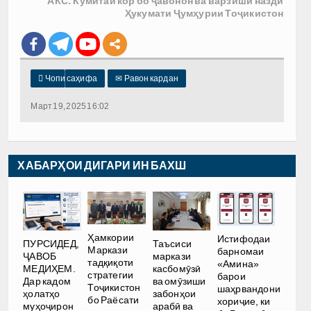
АКС: Кумитаи кор бо ҷавонон ва варзиши назди
Ҳукумати Ҷумҳурии Тоҷикистон

Чопи саҳифа
✉
Равон кардан
Март 19, 2025 16:02
ХАБАРҲОИ ДИГАРИ ИН БАХШ
Ҳамкории
Истифодаи
ПУРСИДЕД,
Таъсиси
Маркази
барномаи
ҶАВОБ
маркази
тадқиқоти
«Амина»
МЕДИҲЕМ.
касбомӯзӣ
стратегии
барои
Дар кадом
ва омӯзиши
Тоҷикистон
шаҳрвандони
ҳолатҳо
забонҳои
бо Раёсати
хориҷие, ки
муҳоҷирон
арабӣ ва