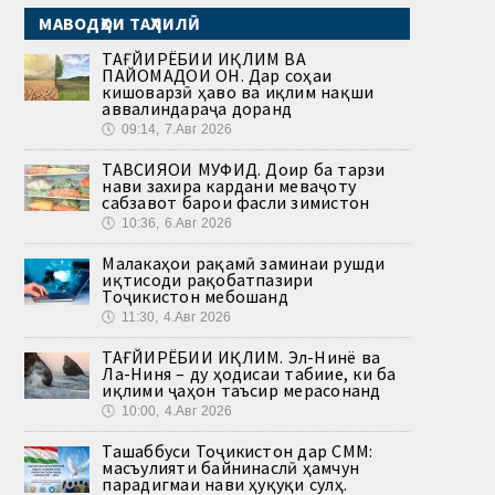
МАВОДҲОИ ТАҲЛИЛӢ
ТАҒЙИРЁБИИ ИҚЛИМ ВА
ПАЙОМАДҲОИ ОН. Дар соҳаи
кишоварзӣ ҳаво ва иқлим нақши
аввалиндараҷа доранд
🕔
09:14, 7.Авг 2026
ТАВСИЯҲОИ МУФИД. Доир ба тарзи
нави захира кардани меваҷоту
сабзавот барои фасли зимистон
🕔
10:36, 6.Авг 2026
Малакаҳои рақамӣ заминаи рушди
иқтисоди рақобатпазири
Тоҷикистон мебошанд
🕔
11:30, 4.Авг 2026
ТАҒЙИРЁБИИ ИҚЛИМ. Эл-Нинё ва
Ла-Ниня – ду ҳодисаи табиие, ки ба
иқлими ҷаҳон таъсир мерасонанд
🕔
10:00, 4.Авг 2026
Ташаббуси Тоҷикистон дар СММ:
масъулияти байнинаслӣ ҳамчун
парадигмаи нави ҳуқуқи сулҳ.