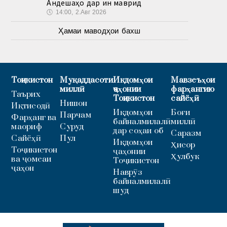
Андешаҳо дар ин маврид
🕔
14:00, 2.Авг 2026
Ҳамаи маводҳои бахш
Тоҷикистон
Муқаддасоти
Иқдомҳои
Мавзеъҳои
миллӣ
ҷаҳонии
фарҳангию
Таърих
Тоҷикистон
сайёҳӣ
Нишон
Иқтисодӣ
Иқдомҳои
Боғи
Парчам
Фарҳанг ва
байналмилалӣ
миллӣ
маориф
Суруд
дар соҳаи об
Саразм
Сайёҳӣ
Пул
Иқдомҳои
Ҳисор
Тоҷикистон
ҷаҳонии
Ҳулбук
ва ҷомеаи
Тоҷикистон
ҷаҳон
Наврӯз
байналмилалӣ
шуд