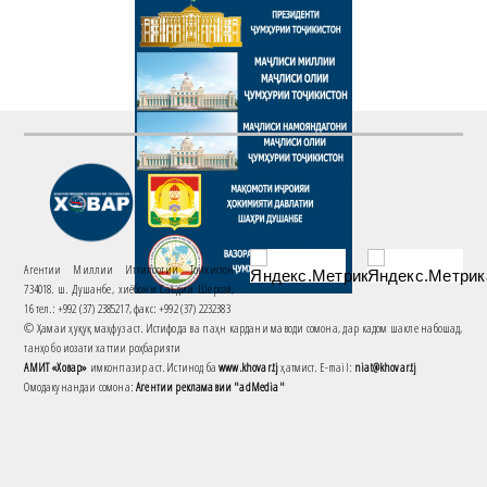
Агентии Миллии Иттилоотии Тоҷикистон
734018. ш. Душанбе, хиёбони Саъдии Шерозӣ,
16 тел.: +992 (37) 2385217, факс: +992 (37) 2232383
© Ҳамаи ҳуқуқ маҳфуз аст. Истифода ва паҳн кардани маводи сомона, дар кадом шакле набошад,
танҳо бо иҷозати хаттии роҳбарияти
АМИТ «Ховар»
имконпазир аст. Истинод ба
www.khovar.tj
ҳатмист. E-mail:
niat@khovar.tj
Омодакунандаи сомона:
Агентии рекламавии "adMedia"