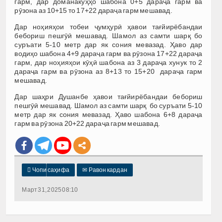
гарм, дар доманакӯҳҳо шабона 0+5 дараҷа гарм ва
рӯзона аз 10+15 то 17+22 дараҷа гарм мешавад.
Дар ноҳияҳои тобеи ҷумҳурӣ ҳавои тағйирёбандаи
бебориш пешгӯӣ мешавад. Шамол аз самти шарқ бо
суръати 5-10 метр дар як сония мевазад. Ҳаво дар
водиҳо шабона 4+9 дараҷа гарм ва рӯзона 17+22 дараҷа
гарм, дар ноҳияҳои кӯҳӣ шабона аз 3 дараҷа хунук то 2
дараҷа гарм ва рӯзона аз 8+13 то 15+20 дараҷа гарм
мешавад.
Дар шаҳри Душанбе ҳавои тағйирёбандаи бебориш
пешгӯӣ мешавад. Шамол аз самти шарқ бо суръати 5-10
метр дар як сония мевазад. Ҳаво шабона 6+8 дараҷа
гарм ва рӯзона 20+22 дараҷа гарм мешавад.

Чопи саҳифа
✉
Равон кардан
Март 31, 2025 08:10