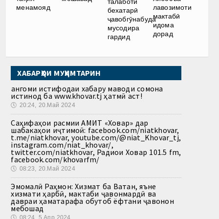
талаботи
лавозимоти
менамояд
бехатарӣ
мактабӣ
ҷавобгӯнабуда
идома
мусодира
дорад
гардид
ХАБАРҲОИ МУҲИМТАРИН
Ҳангоми истифодаи хабару маводи сомона
истинод ба www.khovar.tj ҳатмӣ аст!
🕔
20:24, 20.Май 2024
Саҳифаҳои расмии АМИТ «Ховар» дар
шабакаҳои иҷтимоӣ: facebook.com/niatkhovar,
t.me/niatkhovar, youtube.com/@niat_Khovar_tj,
instagram.com/niat_khovar/,
twitter.com/niatkhovar, Радиои Ховар 101.5 fm,
facebook.com/khovarfm/
🕔
08:23, 20.Май 2024
Эмомалӣ Раҳмон: Хизмат ба Ватан, яъне
хизмати ҳарбӣ, мактаби ҷавонмардӣ ва
давраи ҳаматарафа обутоб ёфтани ҷавонон
мебошад
🕔
08:24, 5.Апр 2024