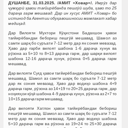
ДУШАНБЕ, 31.03.2025. /АМИТ «Ховар»/.
Имрӯз дар
ҷумҳурӣ ҳавои тағйирёбанда пешгӯӣ шуда, ҳаво то 25
дараҷа гарм мешавад. Дар ин хусус АМИТ «Ховар» бо
истинод ба Агентии обуҳавошиносии мамлакат хабар
медиҳад.
Дар Вилояти Мухтори Кӯҳистони Бадахшон ҳавои
тағйирёбандаи бебориш пешгӯӣ мешавад. Шамол аз
самти шарқ бо суръати 7-12 метр дар як сония мевазад.
Ҳаво дар ғарби вилоят шабона 1-6 дараҷа хунук ва
рӯзона аз 5+10 то 8+13 дараҷа гарм, дар шарқи вилоят
шабона 12-16 дараҷа хунук, рӯзона 0+5 дараҷа гарм
мешавад.
Дар вилояти Суғд ҳавои тағйирёбандаи бебориш пешгӯӣ
мешавад. Шамол аз самти шарқ бо суръати 7-12 метр
дар як сония мевазад. Ҳаво дар водиҳо шабона 4+9
дараҷа гарм, рӯзона аз 14+19 то 20+25 дараҷа гарм, дар
ноҳияҳои кӯҳӣ шабона 4-9 дараҷа хунук, рӯзона аз 2+7 то
10+15 дараҷа гарм мешавад.
Дар вилояти Хатлон ҳавои тағйирёбандаи бебориш
пешгӯӣ мешавад. Шамол аз самти шарқ бо суръати 7-12
метр дар як сония мевазад. Ҳаво дар водиҳо шабона
5+10 дараҷа гарм ва рӯзона аз 19+24 то 25+30 дараҷа