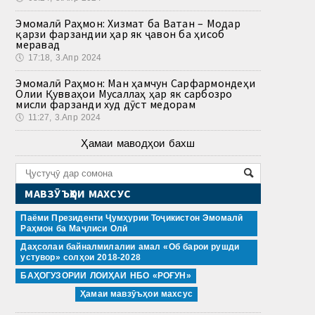
Эмомалӣ Раҳмон: Хизмат ба Ватан – Модар
қарзи фарзандии ҳар як ҷавон ба ҳисоб
меравад
🕔
17:18, 3.Апр 2024
Эмомалӣ Раҳмон: Ман ҳамчун Сарфармондеҳи
Олии Қувваҳои Мусаллаҳ ҳар як сарбозро
мисли фарзанди худ дӯст медорам
🕔
11:27, 3.Апр 2024
Ҳамаи маводҳои бахш
МАВЗӮЪҲОИ МАХСУС
Паёми Президенти Ҷумҳурии Тоҷикистон Эмомалӣ
Раҳмон ба Маҷлиси Олӣ
Даҳсолаи байналмилалии амал «Об барои рушди
устувор» солҳои 2018-2028
БАҲОГУЗОРИИ ЛОИҲАИ НБО «РОҒУН»
Ҳамаи мавзӯъҳои махсус