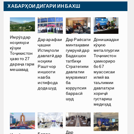
ХАБАРҲОИ ДИГАРИ ИН БАХШ
Имрӯз дар
Дар арафаи
Дар Раёсати
Донишкадаи
ноҳияҳои
ҷашни
минтақавии
кӯҳию
кӯҳии
Истиқлоли
гумрукӣ дар
металлургии
Тоҷикистон
давлатӣ дар
Бадахшон
Тоҷикистон
ҳаво то 27
ноҳияи
татбиқи
ҳамкориро
дараҷа гарм
Рашт чор
Стратегияи
бо 67
мешавад
иншооти
давлатии
муассисаи
нав ба
муқовимат
илмӣ ва
истифода
ба
таълимии
дода шуд
коррупсия
давлатҳои
баррасӣ
хориҷӣ
шуд
густариш
медиҳад
Дар