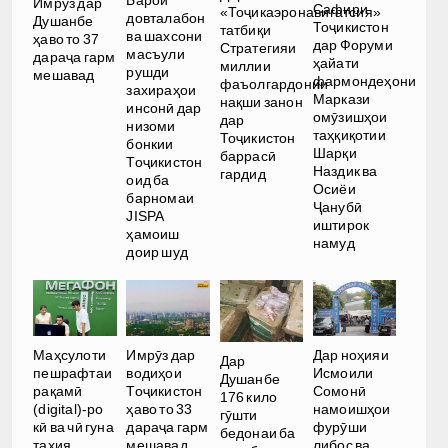
Барои
Имрӯз дар
Сафири
«Тоҷикаэронавигатсия»
довталабон
Душанбе
Тоҷикистон
татбиқи
ва шахсони
ҳаво то 37
дар Форуми
Стратегияи
масъули
дараҷа гарм
ҳайати
миллии
рушди
мешавад
фармондеҳони
фаъолгардонии
захираҳои
Маркази
нақши занон
инсонӣ дар
омӯзишҳои
дар
низоми
таҳқиқотии
Тоҷикистон
бонкии
Шарқи
баррасӣ
Тоҷикистон
Наздик ва
гардид
оид ба
Осиёи
барномаи
Ҷанубӣ
JISPA
иштирок
ҳамоиш
намуд
доир шуд
Имрӯз дар
Дар ноҳияи
Маҳсулоти
Дар
водиҳои
Исмоили
пешрафтаи
Душанбе
Тоҷикистон
Сомонӣ
рақамӣ
176 кило
ҳаво то 33
намоишҳои
(digital)-ро
гӯшти
дараҷа гарм
фурӯши
кӣ ва чӣ гуна
бедонаи ба
мешавад
либос ва
таҳия