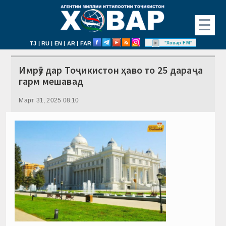
☰
|
|
|
|
"Ховар FM"
TJ
RU
EN
AR
FAR
Имрӯз дар Тоҷикистон ҳаво то 25 дараҷа
гарм мешавад
Март 31, 2025 08:10