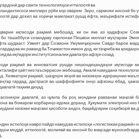
гардонӣ дар самти технологияҳои иттилоотӣ ва
ландихтисоси миллиро рӯйи кор оварем. Зеро, сармояи инсонӣ бо 
илоотӣ дар дохил ва хориҷи мамлакат рушд ёфта, маърифати истиф
ҳварии иқтисоди рақамӣ мебошад, ки он яке аз ҳадафҳои Соз
 бо ташаббуси созандаву оқилонаи Пешвои миллат муҳтарам Эмо
уфта шудааст. Узвият дар Созмони Умумиҷаҳонии Савдо барои мар
ардад ва ин раванд ба Тоҷикистон имкон дод, ки таҷриба ва қоидаҳо
д ва иқтидори институтсионалии давлатро афзун созад.
исоди рақамӣ ва инноватсия рушди нишондиҳандаҳои иқтисоди м
мухталифи ҳаёт низ таъсиррасон мебошад. Амалӣ намудани технолог
д. Хизматҳои рақамӣ, шаҳрҳои зеҳнӣ ва низомҳои идоракунии маъл
беҳтар гардад, дастрасӣ ва шаффофияти онҳо афзоиш ёбад, ҳамз
давлатӣ таҳким диҳад.
асониҳои давлатӣ, аз ҷумла ба роҳ мондани равзанаи маҷозӣ б
на ва бомаром корбариҳо идома доранд. Ҳукумати электронӣ низ б
мудани низоми маҷозии ҳисоботи андоз, бақайдгирии соҳибкорӣ ва 
ндин истилоҳи навро пайдо намуд ва истилоҳи «логистикаи рақамӣ» н
ндҳои моддӣ, иттилоотӣ, молиявӣ ва инсонӣ бо мақсади муносибгар
д.