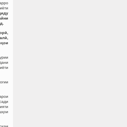
арро
иёти
диду
айни
д.
орӣ,
алӣ,
рҳои
урии
дани
иёти
логии
арои
қсади
рияти
хшҳои
оҳаи