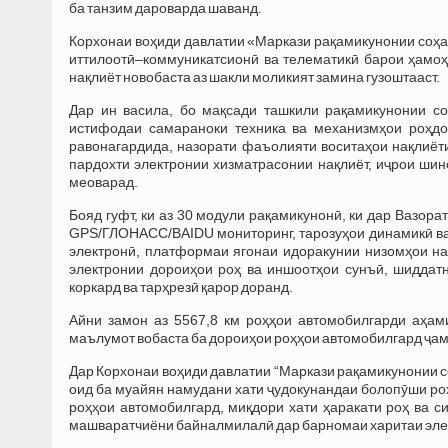
ба танзим дароварда шаванд.
Корхонаи воҳиди давлатии «Маркази рақамикунонии соҳаи
иттилоотӣ–коммуникатсионӣ ва телематикӣ барои ҳамоҳ
нақлиёт новобаста аз шакли моликият замина гузоштааст.
Дар ин васила, бо мақсади ташкили рақамикунонии со
истифодаи самараноки техника ва механизмҳои роҳдо
равонагардида, назорати фаъолияти воситаҳои нақлиёт
пардохти электронии хизматрасонии нақлиёт, иҷрои ши
меоварад.
Бояд гуфт, ки аз 30 модули рақамикунонӣ, ки дар Вазора
GPS/ГЛОНАСС/BAIDU мониторинг, тарозуҳои динамикӣ ва 
электронӣ, платформаи ягонаи идоракунии низомҳои на
электронии дороиҳои роҳ ва иншоотҳои сунъӣ, шиддатн
коркард ва тарҳрезӣ қарор доранд.
Айни замон аз 5567,8 км роҳҳои автомобилгарди аҳам
маълумот вобаста ба дороиҳои роҳҳои автомобилгард ҷам
Дар Корхонаи воҳиди давлатии “Маркази рақамикунонии 
оид ба муайян намудани хати ҷудокунандаи болопӯши ро
роҳҳои автомобилгард, миқдори хати ҳаракати роҳ ва 
машваратчиёни байналмилалӣ дар барномаи харитаи элек