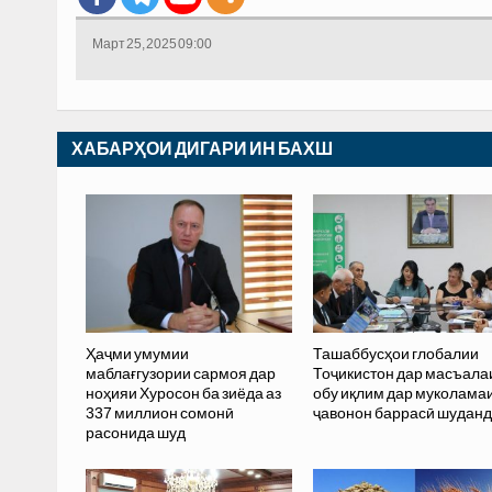
Март 25, 2025 09:00
ХАБАРҲОИ ДИГАРИ ИН БАХШ
Ҳаҷми умумии
Ташаббусҳои глобалии
маблағгузории сармоя дар
Тоҷикистон дар масъала
ноҳияи Хуросон ба зиёда аз
обу иқлим дар муколама
337 миллион сомонӣ
ҷавонон баррасӣ шуданд
расонида шуд