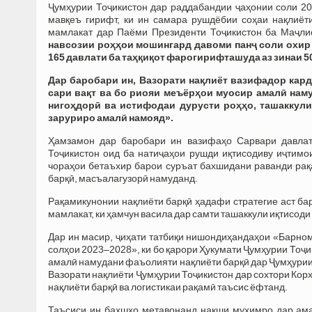
Ҷумҳурии Тоҷикистон дар раддабандии ҷаҳонии соли 2
мавқеъ гирифт, ки ин самара рушдёбии соҳаи нақлиёт
мамлакат дар Паёми Президенти Тоҷикистон ба Маҷлис
навсозии роҳҳои мошингард давоми панҷ соли охир
165 давлати ба таҳқиқот фарогирифташуда аз зинаи 50
Дар баробари ин, Вазорати нақлиёт вазифадор кард
сари вақт ва бо риояи меъёрҳои муосир амалӣ нам
нигоҳдорӣ ва истифодаи дурусти роҳҳо, ташаккул
заруриро амалӣ намояд».
Ҳамзамон дар баробари ин вазифаҳо Сарвари давла
Тоҷикистон оид ба натиҷаҳои рушди иқтисодиву иҷтим
чораҳои бетаъхир барои суръат бахшидани раванди рақ
барқӣ, масъалагузорӣ намуданд.
Рақамикунонии нақлиёти барқӣ ҳадафи стратегие аст ба
мамлакат, ки ҳамчун васила дар самти ташаккули иқтисоди
Дар ин масир, ҷиҳати татбиқи нишондиҳандаҳои «Барно
солҳои 2023–2028», ки бо қарори Ҳукумати Ҷумҳурии Тоҷик
амалӣ намудани фаъолияти нақлиёти барқӣ дар Ҷумҳурии 
Вазорати нақлиёти Ҷумҳурии Тоҷикистон дар сохтори Кор
нақлиёти барқӣ ва логистикаи рақамӣ таъсис ёфтанд.
Таъсиси ин бахшҳо метавонанд нақши муҳимро дар ама