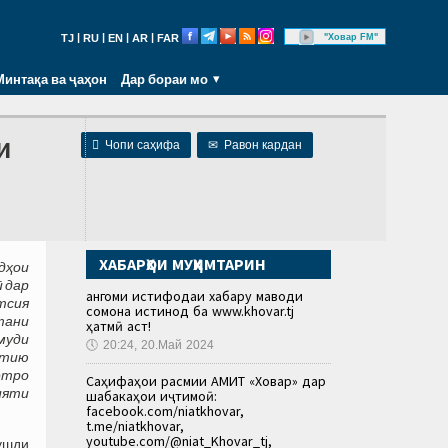
|
|
|
|
"Ховар FM"
TJ
RU
EN
AR
FAR
Минтақа ва ҷаҳон
Дар бораи мо
и

Чопи саҳифа
✉
Равон кардан
ХАБАРҲОИ МУҲИМТАРИН
дҳои
 дар
Ҳангоми истифодаи хабару маводи
тсия
сомона истинод ба www.khovar.tj
тани
ҳатмӣ аст!
муди
🕔
20:24, 20.Май 2024
отию
ётро
Саҳифаҳои расмии АМИТ «Ховар» дар
ияти
шабакаҳои иҷтимоӣ:
facebook.com/niatkhovar,
t.me/niatkhovar,
youtube.com/@niat_Khovar_tj,
ушди