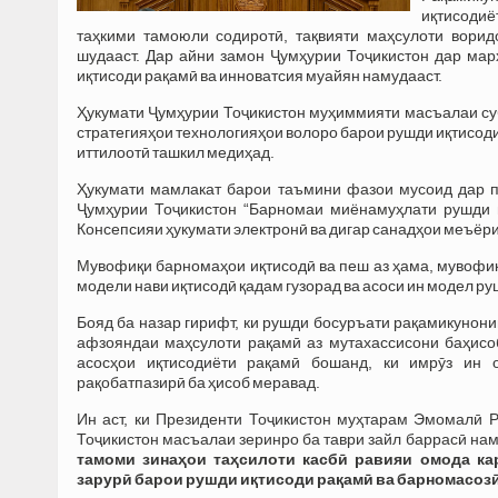
иқтисодиё
таҳкими тамоюли содиротӣ, тақвияти маҳсулоти ворид
шудааст. Дар айни замон Ҷумҳурии Тоҷикистон дар ма
иқтисоди рақамӣ ва инноватсия муайян намудааст.
Ҳукумати Ҷумҳурии Тоҷикистон муҳиммияти масъалаи суб
стратегияҳои технологияҳои волоро барои рушди иқтисоди
иттилоотӣ ташкил медиҳад.
Ҳукумати мамлакат барои таъмини фазои мусоид дар п
Ҷумҳурии Тоҷикистон “Барномаи миёнамуҳлати рушди и
Консепсияи ҳукумати электронӣ ва дигар санадҳои меъёри
Мувофиқи барномаҳои иқтисодӣ ва пеш аз ҳама, мувофиқ
модели нави иқтисодӣ қадам гузорад ва асоси ин модел 
Бояд ба назар гирифт, ки рушди босуръати рақамикуно
афзояндаи маҳсулоти рақамӣ аз мутахассисони баҳисо
асосҳои иқтисодиёти рақамӣ бошанд, ки имрӯз ин 
рақобатпазирӣ ба ҳисоб меравад.
Ин аст, ки Президенти Тоҷикистон муҳтарам Эмомалӣ
Тоҷикистон масъалаи зеринро ба таври зайл баррасӣ нам
тамоми зинаҳои таҳсилоти касбӣ равияи омода ка
зарурӣ барои рушди иқтисоди рақамӣ ва барномасозӣ