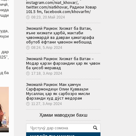
instagram.com/niat_khovar/,
иҷӣ,
twitter.com/niatkhovar, Радиои Ховар
нида
101.5 fm, facebook.com/khovarfm/
ушди
🕔
08:23, 20.Май 2024
Эмомалӣ Раҳмон: Хизмат ба Ватан,
муда,
яъне хизмати ҳарбӣ, мактаби
ияҳои
ҷавонмардӣ ва давраи ҳаматарафа
обутоб ёфтани ҷавонон мебошад
🕔
08:24, 5.Апр 2024
 дар
25”,
Эмомалӣ Раҳмон: Хизмат ба Ватан –
Модар қарзи фарзандии ҳар як ҷавон
ба ҳисоб меравад
яд ба
🕔
17:18, 3.Апр 2024
Эмомалӣ Раҳмон: Ман ҳамчун
Сарфармондеҳи Олии Қувваҳои
Мусаллаҳ ҳар як сарбозро мисли
фарзанди худ дӯст медорам
🕔
11:27, 3.Апр 2024
Ҳамаи маводҳои бахш