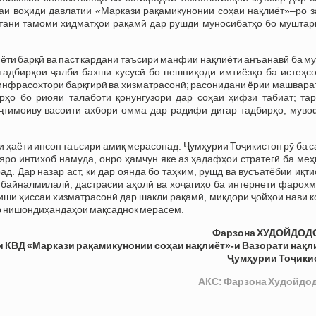
наи воҳиди давлатии «Маркази рақамикунонии соҳаи нақлиёт»–ро з
штани тамоми хидматҳои рақамӣ дар рушди муносибатҳо бо муштар
ти барқӣ ва паст кардани таъсири манфии нақлиёти анъанавӣ ба м
 тадбирҳои ҷалби бахши хусусӣ бо пешниҳоди имтиёзҳо ба истеҳсо
инфрасохтори барқгирӣ ва хизматрасонӣ; расонидани ёрии машвара
рҳо бо риояи талаботи қонунгузорӣ дар соҳаи ҳифзи табиат; тар
ҷтимоиву васоити ахбори омма дар радифи дигар тадбирҳо, муво
 ҳаёти инсон таъсири амиқ мерасонад. Ҷумҳурии Тоҷикистон рӯ ба 
яро интихоб намуда, онро ҳамчун яке аз ҳадафҳои стратегӣ ба ме
ад. Дар назар аст, ки дар оянда бо таҳким, рушд ва вусъатёбии иқт
 байналмилалӣ, дастрасии аҳолӣ ва хоҷагиҳо ба интернети фарохм
ши ҳиссаи хизматрасонӣ дар шакли рақамӣ, миқдори ҷойҳои нави к
ар нишондиҳандаҳои мақсаднок мерасем.
Фарзона ХУДОЙДОД
и КВД
«Маркази рақамикунонии соҳаи нақлиёт»-и
Вазорати нақл
Ҷумҳурии Тоҷики
АКС: Фарзона Худойдо