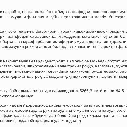
 нақлиёт», пеш аз ҳама, бо татбиқ ва истифодаи технологияҳои му
анг намудани фаъолияти субъектҳои хоҷагидорӣ марбут ба соҳаи 
ҳаи роҳу нақлиёт, фарогирии пурраи нишондиҳандаҳои омории с
рӣ, истифодаи самаранок ва мақсадноки маблағҳои буҷетии ба 
и боркаш ва мусофирбарии истифодаи умум, идоракунии ҳаракати 
носномакунии роҳҳои автомобилгард ва иншооти он, шароитро фар
ти нақлиёт муайян гардидааст, ҳоло 13 модул ба монанди роҳхат, н
статсионарӣ, шиносномакунии электронии роҳҳо, Картотека, мукот
қлиётӣ, иҷозатномадиҳӣ, сертификатсиякунонӣ, рухсатномаҳо, хар
окии ҳаракат дар роҳ ва модули ҳуқуқвайронкунии нақлиётӣ, мав
ияти байналмилалӣ ва ҷумҳуриявидошта 5266,3 км ё ин ки 94,5 
ъоварӣ карда шуд.
соҳаи нақлиёт” корбариҳо дар самти коркарди маълумоти ҷамъовар
ҳҳои автомобилгард аз рӯйи намуд, яъне муайянсозии намуди боло
синфҳои ҳолати камбудиҳо дар болопӯши роҳҳо идома дошта, аз ҷо
тронии роҳҳо ҷойгир карда шуда истодаанд.