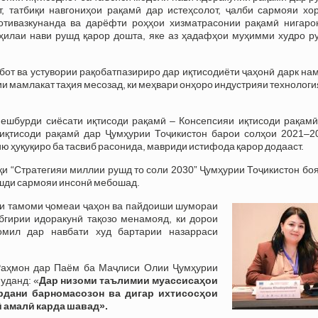
т, татбиқи навгониҳои рақамӣ дар истеҳсолот, ҷалби сармояи хор
отивазкунанда ва дарёфти роҳҳои хизматрасонии рақамӣ нигаро
рҳилаи нави рушд қарор дошта, яке аз ҳадафҳои муҳимми худро р
от ва устувории рақобатпазириро дар иқтисодиёти ҷаҳонӣ дарк на
и мамлакат таҳия месозад, ки меҳвари онҳоро индустрияи технолог
ешбурди сиёсати иқтисоди рақамӣ – Консепсияи иқтисоди рақамӣ
қтисоди рақамӣ дар Ҷумҳурии Тоҷикистон барои солҳои 2021–20
ю ҳуқуқиро ба тасвиб расонида, мавриди истифода қарор додааст.
и “Стратегияи миллии рушд то соли 2030” Ҷумҳурии Тоҷикистон бо
рушди сармояи инсонӣ мебошад.
нии тамоми ҷомеаи ҷаҳон ва пайдоиши шумораи
бгирии идоракунӣ тақозо менамояд, ки дорои
омил дар навбати худ бартарии назарраси
 Раҳмон дар Паём ба Маҷлиси Олии Ҷумҳурии
уданд: «
Дар низоми таълимии муассисаҳои
рдани барномасозон ва дигар ихтисосҳои
 амалӣ карда шавад».