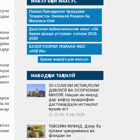
МАВЗӮЪҲОИ МАХСУС
усули
Паёми Президенти Ҷумҳурии
одаи
Тоҷикистон Эмомалӣ Раҳмон ба
Маҷлиси Олӣ
Даҳсолаи байналмилалии амал «Об
мони
барои рушди устувор» солҳои 2018-
малӣ
2028
думи
БАҲОГУЗОРИИ ЛОИҲАИ НБО
и дар
«РОҒУН»
Ҳамаи мавзӯъҳои махсус
иллӣ
ияҳои
МАВОДҲОИ ТАҲЛИЛӢ
умот
амон
35-СОЛАГИИ ИСТИҚЛОЛИ
ДАВЛАТӢ ВА ОСОРХОНАИ
МИЛЛӢ. Нақши ин ниҳод
арои
дар ҳифзу муаррифии
а як
дастовардҳои истиқлол
муҳим аст
дигар
🕔
15:39, 8.Авг 2026
из аз
ТАВСИЯИ МУФИД. Доир ба
пӯпаки ҷуворимакка ва
донии
фоидаи он