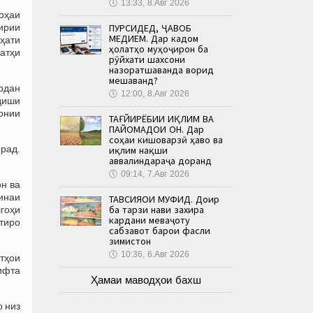
🕔
13:33, 8.Авг 2026
соҳаи
ирии
ПУРСИДЕД, ҶАВОБ
МЕДИҲЕМ. Дар кадом
ҳати
ҳолатҳо муҳоҷирон ба
атҳи
рӯйхати шахсони
назоратшаванда ворид
мешаванд?
ардан
🕔
12:00, 8.Авг 2026
рдиши
шонии
ТАҒЙИРЁБИИ ИҚЛИМ ВА
ПАЙОМАДҲОИ ОН. Дар
соҳаи кишоварзӣ ҳаво ва
oрад.
иқлим нақши
аввалиндараҷа доранд
🕔
09:14, 7.Авг 2026
н ва
инаи
ТАВСИЯҲОИ МУФИД. Доир
ба тарзи нави захира
гоҳи
кардани меваҷоту
тиро
сабзавот барои фасли
зимистон
🕔
10:36, 6.Авг 2026
тҳои
ифта
Ҳамаи маводҳои бахш
о низ