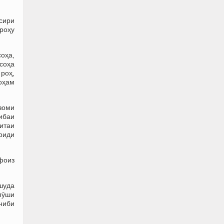
осири
роҳу
оҳа,
соҳа
роҳ,
оҳам
изоми
ибаи
итаи
риди
фоиз
ишуда
пӯши
ниби