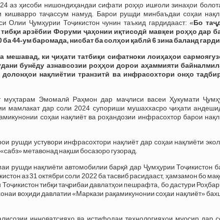
024 аз ҳисоби нишондиҳандаи сифати роҳҳо ишғоли зинаҳои болот
и кишварро таҷассум намуд. Барои рушди минбаъдаи соҳаи нақл
и Олии Ҷумҳурии Тоҷикистон чунин таъкид гардидааст: «
Бо таҷ
 тибқи арзёбии Форуми ҷаҳонии иқтисодӣ мавқеи роҳҳо дар б
 ба 44-ум баромада, нисбат ба солҳои қаблӣ 6 зина баланд гарди
а мешавад, ки ҷиҳати татбиқи сифатноки лоиҳаҳои сармоягуз
удани бунёду азнавсозии роҳҳои дорои аҳаммияти байналмил
и долонҳои нақлиётии транзитӣ ва инфрасохтори онҳо тадби
т муҳтарам Эмомалӣ Раҳмон дар маҷлиси васеи Ҳукумати Ҷумҳ
оии мамлакат дар соли 2024 супориши мушаххасро ҷиҳати андеши
амикунонии соҳаи нақлиёт ва роҳандозии инфрасохтор барои нақл
рои рушди устувори инфрасохтори нақлиёт дар соҳаи нақлиёти эко
 «сабз» метавонад нақши босазоро гузорад.
маи рушди нақлиёти автомобилии барқӣ дар Ҷумҳурии Тоҷикистон б
истон аз 31 октябри соли 2022 ба тасвиб расидааст, ҳамзамон бо ма
Тоҷикистон тибқи таҷрибаи давлатҳои пешрафта, бо дастури Роҳба
хонаи воҳиди давлатии «Маркази рақамикунонии соҳаи нақлиёт» ба
лисозии инноватсияҳо ва истифодаи технологияҳои муосир дар с