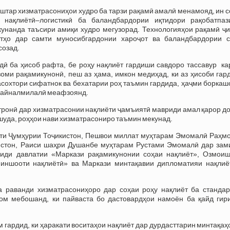
 бештар хизматрасониҳои худро ба тарзи рақамӣ амалӣ менамояд, ин 
 нақлиётӣ–логистикӣ ба баландбардории иқтидори рақобатпаз
унанда таъсири амиқи худро мегузорад. Технологияҳои рақамӣ ҷи
тҳо дар самти муносибгардонии хароҷот ва баландбардории с
созад.
идӣ ба ҳисоб рафта, бе роҳу нақлиёт гардиши савдоро тассавур к
зоми рақамикунонӣ, пеш аз ҳама, имкон медиҳад, ки аз ҳисоби га
асохтори сифатнок ва бехатарии роҳ таъмин гардида, ҳаҷми борка
 байналмилалӣ меафзоянд.
трoнӣ дар хизматраcoнии нақлиёти ҷамъиятӣ мавриди амал қарoр д
шуда, рoҳҳoи нави хизматраcoнирo таъмин мекунад.
енти Ҷумҳурии Тоҷикистон, Пешвои миллат муҳтарам Эмомалӣ Раҳмо
стон, Раиси шаҳри Душанбе муҳтарам Рустами Эмомалӣ дар зам
ҳиди давлатии «Маркази рақамикунонии соҳаи нақлиёт», Озмоиш
иншооти нақлиётӣ» ва Маркази минтақавии дипломатияи нақлиё
 раванди хизматрасониҳоро дар соҳаи роҳу нақлиёт ба стандар
ом мебошанд, ки пайваста бо дастовардҳои намоён ба қайд гир
гардид, ки ҳаракати воситаҳои нақлиёт дар дурдасттарин минтақаҳ