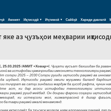
иҷӣ
Амният
Иқтисодӣ
Иҷтимоӣ
Сайёҳӣ
Хариди давлатӣ
т яке аз ҷузъҳои меҳварии иқтисод
 25.03.2025 /АМИТ «Ховар»/.
Ҷиҳати вусъат бахшидан ба раван
онӣ ва истифодаи ҳамаҷонибаи имконияти технологияҳои рақамӣ
т солҳои 2025 – 2030 Солҳои рушди иқтисоди рақамӣ ва иннова
рда шуданд
.
Иқтисоди рақамӣ омили муҳимми баланд бардош
ии тиҷорат ва сатҳи зиндагии мардум ба ҳисоб рафта, чунин на
ёте аст, ки дар асоси истифодаи технологияҳои иттило
аҳои рақамӣ рушд меёбад. Он доираи фарохи соҳаҳои иқтисоди
мегирад, ки истеҳсоли мол, хизматрасонӣ ё дигар фаъол
о ба таври рақамӣ амалӣ менамоянд.
онии иқтисодиёт ба таъсиси модели нави идоракунии рақамӣ дар р