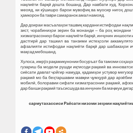
нақлиёти барқӣ дошта бошанд. Дар навбати худ, Корхо
меояд, ки кӯшишро барои мувофиқ ва муосир нигоҳ до
ҳамкорон ба таври самаранок амал намояд.
Дар доираи масъалаҳои ташвиқ кардани истифодаи нақлиё
зист, чорабиниҳои зерин ба монанди – ба роҳ мондани
хизматрасониҳо барои нақлиёти барқӣ, инчунин иншооти 
дастгирӣ дар ташкил ва танзими истеҳсоли аккамулято
афзалияти истифодаи нақлиёти барқӣ дар шабакаҳои и
мақсад мебошанд.
Хулоса, имрӯз рақамикунонии босуръат ба тамоми соҳаҳои
гузариш ба модели рушди иқтисоди рақамӣ ва инноватси
сиёсати давлат ҷойгир намуда, қадамҳои устувор мегузор
рақамӣ мо ба беҳтаршавии мавқеи ҷумҳурӣ дар арзёбии
мобилӣ, болоравии сифати хизматрасонии рақамӣ, афзои
дар бахши рақамӣ таъсисшуда ва инчунин ба маҷмуи диг
сармутахассиси Раёсати низоми зеҳнии нақлиёти