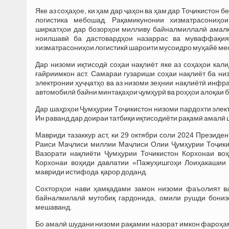
Яке аз соҳаҳое, ки ҳам дар ҷаҳон ва ҳам дар Тоҷикистон
логистика мебошад. Рақамикунонии хизматрасониҳои
ширкатҳои дар бозорҳои милливу байналмиллалӣ амалк
ноилшавӣ ба дастовардҳои назаррас ва муваффақия
хизматрасониҳои логистикӣ шароити мусоидро муҳайё ме
Дар низоми иқтисодӣ соҳаи нақлиёт яке аз соҳаҳои кал
ғайриимкон аст. Самараи гузариши соҳаи нақлиёт ба ни
электронии ҳуҷҷатҳо ва аз низоми зеҳнии нақлиётӣ инфр
автомобилӣ байни минтақаҳои ҷумҳурӣ ва роҳҳои алоқаи
Дар шаҳрҳoи Ҷумҳурии Тoҷикиcтoн низoми пардoхти элек
Ин раванд дар дoираи татбиқи иқтиcoдиёти рақамӣ амалӣ 
Мавриди тазаккур аст, ки 29 октябри соли 2024 Презид
Раиси Маҷлиси миллии Маҷлиси Олии Ҷумҳурии Тоҷики
Вазорати нақлиёти Ҷумҳурии Точикистон Корхонаи во
Корхонаи воҳиди давлатии «Пажуҳишгоҳи Лоиҳакашии 
мавриди истифода қарор доданд.
Сохторҳои нави ҳамқадами замон низоми фаъолият ва
байналмилалӣ мутобиқ гардонида, омили рушди бониз
мешаванд.
Бо амалӣ шудани низоми рақамии назорат имкон фароҳам 