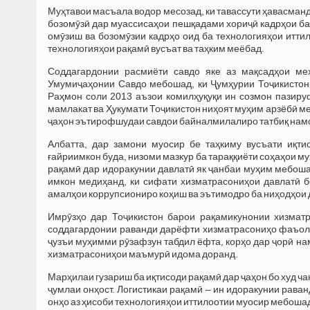
Муҳтавои масъала водор месозад, ки тавассути ҳавасманд
бозомӯзӣ дар муассисаҳои пешқадами хориҷӣ кадрҳои ба
омӯзиш ва бозомӯзии кадрҳо оид ба технологияҳои итт
технологияҳои рақамӣ вусъат ва таҳким меёбад.
Соддагардонии расмиёти савдо яке аз мақсадҳои ме
Умумиҷаҳонии Савдо мебошад, ки Ҷумҳурии Тоҷикистон
Раҳмон соли 2013 аъзои комилҳуқуқи ин созмон пазир
мамлакат ва Ҳукумати Тоҷикистон ниҳоят муҳим арзёбӣ мег
ҷаҳон эътирофшудаи савдои байналмилалиро татбиқ намоя
Албатта, дар замони муосир бе таҳкиму вусъати иқт
ғайриимкон буда, низоми мазкур ба тараққиёти соҳаҳои 
рақамӣ дар идоракунии давлатӣ як ҷанбаи муҳим мебоша
имкон медиҳанд, ки сифати хизматрасониҳои давлатӣ 
амалҳои коррупсиониро коҳиш ва эътимодро ба ниҳодҳои 
Имрӯзҳо дар Тоҷикистон барои рақамикунонии хизматр
соддагардонии раванди дарёфти хизматрасониҳо фаъоло
ҷузъи муҳимми рӯзафзун табдил ёфта, корҳо дар ҷорӣ на
хизматрасониҳои маъмурӣ идома доранд.
Марҳилаи гузариш ба иқтисоди рақамӣ дар ҷаҳон бо худ ча
ҷумлаи онҳост. Логистикаи рақамӣ – ин идоракунии рава
онҳо аз ҳисоби технологияҳои иттилоотии муосир мебоша