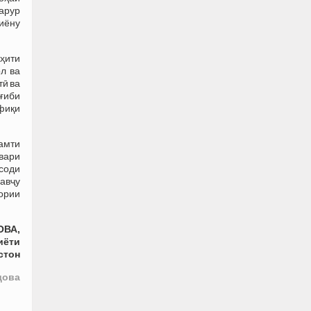
арур
иёну
уҳити
л ва
тӣ ва
ғиби
фиқи
самти
ҳвари
исоди
авҷу
ории
ОВА,
иёти
стон
дова