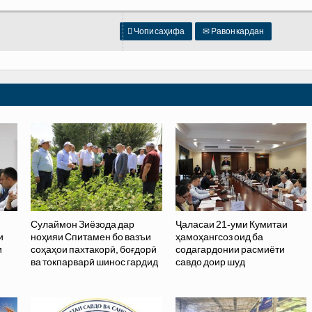

Чопи саҳифа
✉
Равон кардан
Сулаймон Зиёзода дар
Ҷаласаи 21-уми Кумитаи
и
ноҳияи Спитамен бо вазъи
ҳамоҳангсоз оид ба
и
соҳаҳои пахтакорӣ, боғдорӣ
содагардонии расмиёти
ва токпарварӣ шинос гардид
савдо доир шуд