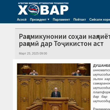
Асосӣ
Президент
Парламент
Пойтахт
Сиёсати хор
Рақамикунонии соҳаи нақлиё
рақамӣ дар Тоҷикистон аст
Март 25, 2025 09:00
ДУШАНБЕ,
инноватси
иқтисодиё
эълон ка
самаранок
иқтисоди
платформ
дар бар 
иқтисодир
Рақамикун