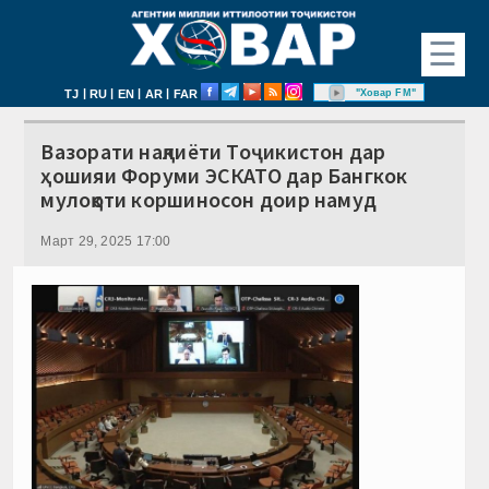
☰
|
|
|
|
"Ховар FM"
TJ
RU
EN
AR
FAR
Вазорати нақлиёти Тоҷикистон дар
ҳошияи Форуми ЭСКАТО дар Бангкок
мулоқоти коршиносон доир намуд
Март 29, 2025 17:00