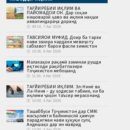
ТАҒЙИРЁБИИ ИҚЛИМ ВА
ПАЙОМАДҲОИ ОН. Дар соҳаи
кишоварзӣ ҳаво ва иқлим нақши
аввалиндараҷа доранд
🕔
09:14, 7.Авг 2026
ТАВСИЯҲОИ МУФИД. Доир ба тарзи
нави захира кардани меваҷоту
сабзавот барои фасли зимистон
🕔
10:36, 6.Авг 2026
Малакаҳои рақамӣ заминаи рушди
иқтисоди рақобатпазири
Тоҷикистон мебошанд
🕔
11:30, 4.Авг 2026
ТАҒЙИРЁБИИ ИҚЛИМ. Эл-Нинё ва
Ла-Ниня – ду ҳодисаи табиие, ки ба
иқлими ҷаҳон таъсир мерасонанд
🕔
10:00, 4.Авг 2026
Ташаббуси Тоҷикистон дар СММ:
масъулияти байнинаслӣ ҳамчун
парадигмаи нави ҳуқуқи сулҳ.
Андешаҳо дар ин маврид
🕔
14:00, 2.Авг 2026