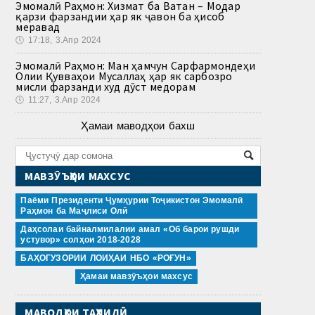
Эмомалӣ Раҳмон: Хизмат ба Ватан – Модар
қарзи фарзандии ҳар як ҷавон ба ҳисоб
меравад
🕔
17:18, 3.Апр 2024
Эмомалӣ Раҳмон: Ман ҳамчун Сарфармондеҳи
Олии Қувваҳои Мусаллаҳ ҳар як сарбозро
мисли фарзанди худ дӯст медорам
🕔
11:27, 3.Апр 2024
Ҳамаи маводҳои бахш
МАВЗӮЪҲОИ МАХСУС
Паёми Президенти Ҷумҳурии Тоҷикистон Эмомалӣ
Раҳмон ба Маҷлиси Олӣ
Даҳсолаи байналмилалии амал «Об барои рушди
устувор» солҳои 2018-2028
БАҲОГУЗОРИИ ЛОИҲАИ НБО «РОҒУН»
Ҳамаи мавзӯъҳои махсус
МАВОДҲОИ ТАҲЛИЛӢ