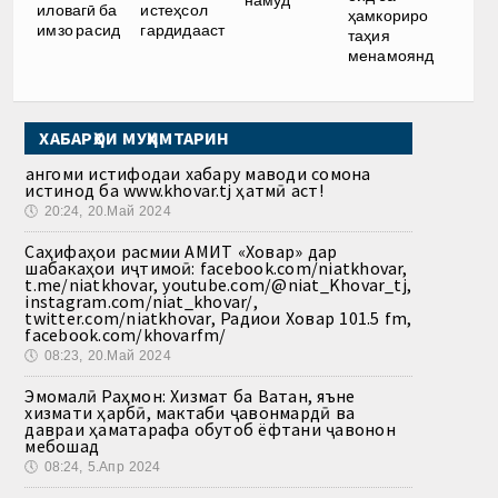
иловагӣ ба
истеҳсол
ҳамкориро
имзо расид
гардидааст
таҳия
менамоянд
ХАБАРҲОИ МУҲИМТАРИН
Ҳангоми истифодаи хабару маводи сомона
истинод ба www.khovar.tj ҳатмӣ аст!
🕔
20:24, 20.Май 2024
Саҳифаҳои расмии АМИТ «Ховар» дар
шабакаҳои иҷтимоӣ: facebook.com/niatkhovar,
t.me/niatkhovar, youtube.com/@niat_Khovar_tj,
instagram.com/niat_khovar/,
twitter.com/niatkhovar, Радиои Ховар 101.5 fm,
facebook.com/khovarfm/
🕔
08:23, 20.Май 2024
Эмомалӣ Раҳмон: Хизмат ба Ватан, яъне
хизмати ҳарбӣ, мактаби ҷавонмардӣ ва
давраи ҳаматарафа обутоб ёфтани ҷавонон
мебошад
🕔
08:24, 5.Апр 2024