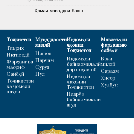
Ҳамаи маводҳои бахш
Тоҷикистон
Муқаддасоти
Иқдомҳои
Мавзеъҳои
миллӣ
ҷаҳонии
фарҳангию
Таърих
Тоҷикистон
сайёҳӣ
Нишон
Иқтисодӣ
Иқдомҳои
Боғи
Парчам
Фарҳанг ва
байналмилалӣ
миллӣ
маориф
Суруд
дар соҳаи об
Саразм
Сайёҳӣ
Пул
Иқдомҳои
Ҳисор
Тоҷикистон
ҷаҳонии
Ҳулбук
ва ҷомеаи
Тоҷикистон
ҷаҳон
Наврӯз
байналмилалӣ
шуд