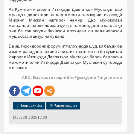
Аз Кумитаи иҷроияи Иттиҳоди Давлатҳои Мустақил дар
мулоқот директори департаменти ҳамкории иқтисодӣ
Михаил Мискин иштирок намуд. Дар муҳокимаи
масъалаи таҳияи лоиҳаи ҳуҷҷат намояндагони давлатҳо
оид ба ташаккули бахшҳои алоҳидаи он пешниҳодҳои
мушаххас манзур намуданд.
Ба иштирокдорони форум иттилоъ дода шуд, ки баъди ба
итмом расидани таҳияи лоиҳаи стратегия он ба кумитаи
Иҷроияи Иттиҳоди Давлатҳои Мустақил барои баррасии
мақомоти олии Иттиҳоди Давлатҳои Мустақил супорида
мешавад.
АКС: Вазорати нақлиёти Ҷумҳурии Тоҷикистон

Чопи саҳифа
✉
Равон кардан
Март 29, 2025 17:00