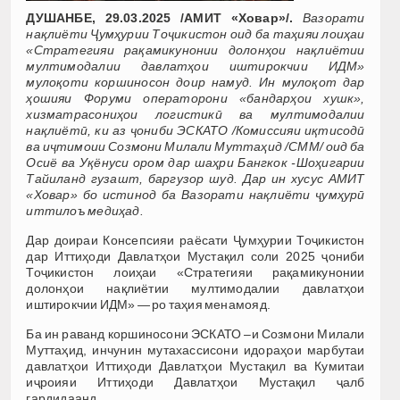
ДУШАНБЕ, 29.03.2025 /АМИТ «Ховар»/.
Вазорати
нақлиёти Ҷумҳурии Тоҷикистон оид ба таҳияи лоиҳаи
«Стратегияи рақамикунонии долонҳои нақлиётии
мултимодалии давлатҳои иштирокчии ИДМ»
мулоқоти коршиносон доир намуд. Ин мулоқот дар
ҳошияи Форуми операторони «бандарҳои хушк»,
хизматрасониҳои логистикӣ ва мултимодалии
нақлиётӣ, ки аз ҷониби ЭСКАТО /Комиссияи иқтисодӣ
ва иҷтимоии Созмони Милали Муттаҳид /СММ/ оид ба
Осиё ва Уқёнуси ором дар шаҳри Бангкок -Шоҳигарии
Тайиланд гузашт, баргузор шуд. Дар ин хусус АМИТ
«Ховар» бо истинод ба Вазорати нақлиёти ҷумҳурӣ
иттилоъ медиҳад.
Дар доираи Консепсияи раёсати Ҷумҳурии Тоҷикистон
дар Иттиҳоди Давлатҳои Мустақил соли 2025 ҷониби
Тоҷикистон лоиҳаи «Стратегияи рақамикунонии
долонҳои нақлиётии мултимодалии давлатҳои
иштирокчии ИДМ» — ро таҳия менамояд.
Ба ин раванд коршиносони ЭСКАТО –и Созмони Милали
Муттаҳид, инчунин мутахассисони идораҳои марбутаи
давлатҳои Иттиҳоди Давлатҳои Мустақил ва Кумитаи
иҷроияи Иттиҳоди Давлатҳои Мустақил ҷалб
гардидаанд.