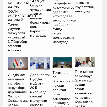
14 август
низоми e-
КИШОВАРЗӢ
пешрафтаи
Озмуни
Phyto татбиқ
ДАР 35
Қазоқистонро
ҷумҳуриявии
мегардад
СОЛИ
дар самти
«Топ-35-
ИСТИҚЛОЛИЯТИ
истифода аз
шарики
ДАВЛАТӢ.
технологияҳои
боэътимоди
Ҳаҷми
нав барои
сол»
умумии
рушди
баргузор
маҳсулоти
соҳаи
мегардад
кишоварзӣ
мелиоратсия
3,7 баробар
меомӯзад
афзоиш
ёфтааст
Тоҷикистон
Тоҷикистон
Оид ба кам
Дар вилояти
ва Беларус
ба
намудани
Суғд ба
бо мақсади
SpaceX/Starlink
талафоти
маблағи
рушди
лоиҳаи
неруи барқ
20,5
соҳаи
Харитаи
дар вилояти
миллиард
нақлиёт ва
роҳи
Хатлон
сомонӣ
логистика
ҳамкориро
Созишномаи
маҳсулоти
Харитаи роҳ
пешниҳод
қарзии
саноатӣ
оид ба
намуд