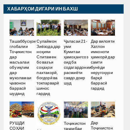
ХАБАРҲОИ ДИГАРИ ИН БАХШ
Ташаббусҳои
Сулаймон
Ҷаласаи 21-
Дар вилояти
глобалии
Зиёзода дар
уми
Хатлон
Тоҷикистон
ноҳияи
Кумитаи
имконоти
дар
Спитамен
ҳамоҳангсоз
ҳамкорӣ дар
масъалаи
бо вазъи
оид ба
самти
обу иқлим
соҳаҳои
содагардонии
бунёди
дар
пахтакорӣ,
расмиёти
неругоҳҳои
муколамаи
боғдорӣ ва
савдо доир
барқӣ
ҷавонон
токпарварӣ
шуд
баррасӣ
баррасӣ
шинос
гардид
шуданд
гардид
Дар
РУШДИ
Тоҷикистон
Тоҷикистон
СОҲАИ
таҷрибаи