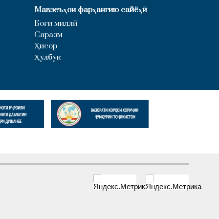
Мавзеъҳои фарҳангию сайёҳӣ
Боғи миллӣ
Саразм
Ҳисор
Ҳулбук