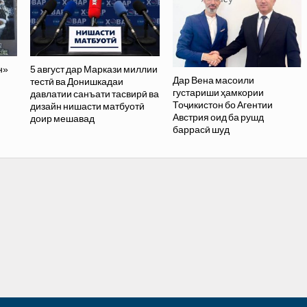
н»
5 август дар Маркази миллии
Дар Вена масоили
тестӣ ва Донишкадаи
густариши ҳамкории
давлатии санъати тасвирӣ ва
Тоҷикистон бо Агентии
дизайн нишасти матбуотӣ
Австрия оид ба рушд
доир мешавад
баррасӣ шуд