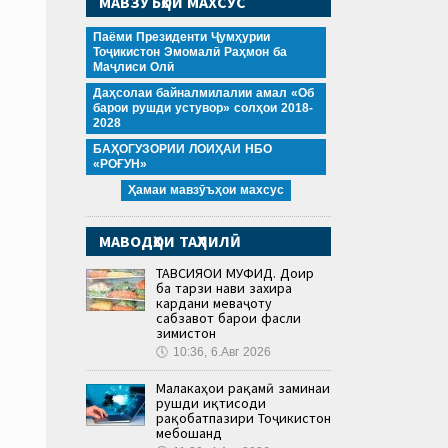
МАВЗӮЪҲОИ МАХСУС
Паёми Президенти Ҷумҳурии
Тоҷикистон Эмомалӣ Раҳмон ба
Маҷлиси Олӣ
Даҳсолаи байналмилалии амал «Об
барои рушди устувор» солҳои 2018-
2028
БАҲОГУЗОРИИ ЛОИҲАИ НБО
«РОҒУН»
Ҳамаи мавзӯъҳои махсус
МАВОДҲОИ ТАҲЛИЛӢ
ТАВСИЯҲОИ МУФИД. Доир
ба тарзи нави захира
кардани меваҷоту
сабзавот барои фасли
зимистон
🕔
10:36, 6.Авг 2026
Малакаҳои рақамӣ заминаи
рушди иқтисоди
рақобатпазири Тоҷикистон
мебошанд