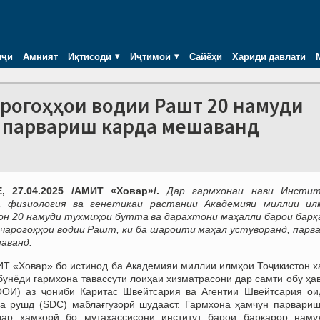
иҷӣ
Амният
Иқтисодӣ
Иҷтимоӣ
Сайёҳӣ
Хариди давлатӣ
арогоҳҳои водии Рашт 20 намуди
н парвариш карда мешаванд
 27.04.2025 /АМИТ «Ховар»/.
Дар гармхонаи нави Инсти
, физиология ва генетикаи растании Академияи миллии ил
он 20 намуди тухмиҳои бутта ва дарахтони маҳаллӣ барои барқ
чарогоҳҳои водии Рашт, ки ба шароити маҳал устуворанд, парв
аванд.
Т «Ховар» бо истинод ба Академияи миллии илмҳои Тоҷикистон х
бунёди гармхона тавассути лоиҳаи хизматрасонӣ дар самти обу ҳа
ООИ) аз ҷониби Каритас Швейтсария ва Агентии Швейтсария ои
а рушд (SDC) маблағгузорӣ шудааст. Гармхона ҳамчун парвариш
дар ҳамкорӣ бо мутахассисони институт барои барқарор наму