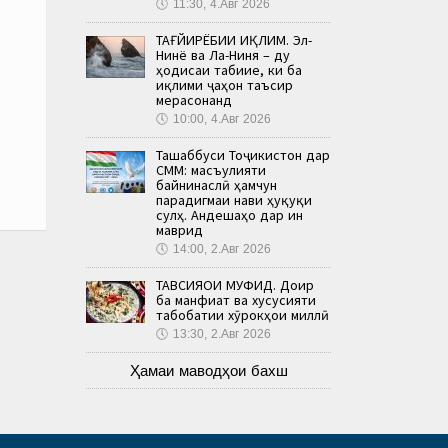
🕔
11:30, 4.Авг 2026
ТАҒЙИРЁБИИ ИҚЛИМ. Эл-
Нинё ва Ла-Ниня – ду
ҳодисаи табиие, ки ба
иқлими ҷаҳон таъсир
мерасонанд
🕔
10:00, 4.Авг 2026
Ташаббуси Тоҷикистон дар
СММ: масъулияти
байнинаслӣ ҳамчун
парадигмаи нави ҳуқуқи
сулҳ. Андешаҳо дар ин
маврид
🕔
14:00, 2.Авг 2026
ТАВСИЯҲОИ МУФИД. Доир
ба манфиат ва хусусияти
табобатии хӯрокҳои миллӣ
🕔
13:30, 2.Авг 2026
Ҳамаи маводҳои бахш