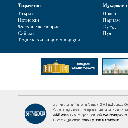
Тоҷикистон
Муқаддасо
Таърих
Нишон
Иқтисодӣ
Парчам
Фарҳанг ва маориф
Суруд
Сайёҳӣ
Пул
Тоҷикистон ва ҷомеаи ҷаҳон
Агентии Миллии Иттилоотии Тоҷикистон 734018. ш. Душанбе, хиёбони 
© Ҳамаи ҳуқуқ маҳфуз аст. Истифода ва паҳн кардани маводи сомо
АМИТ «Ховар»
имконпазир аст. Истинод ба
www.khovar.tj
ҳатмист.
Омодакунандаи сомона:
Агентии рекламавии "adMedia"