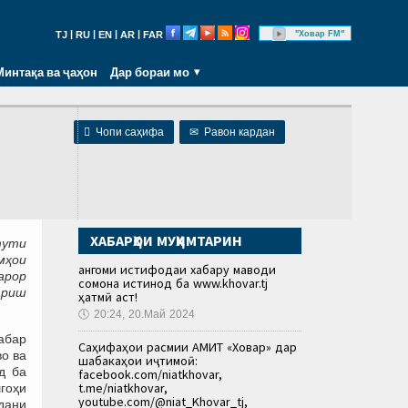
|
|
|
|
"Ховар FM"
TJ
RU
EN
AR
FAR
Минтақа ва ҷаҳон
Дар бораи мо

Чопи саҳифа
✉
Равон кардан
ХАБАРҲОИ МУҲИМТАРИН
тути
мҳои
Ҳангоми истифодаи хабару маводи
арор
сомона истинод ба www.khovar.tj
ариш
ҳатмӣ аст!
🕔
20:24, 20.Май 2024
абар
Саҳифаҳои расмии АМИТ «Ховар» дар
во ва
шабакаҳои иҷтимоӣ:
д ба
facebook.com/niatkhovar,
t.me/niatkhovar,
гоҳи
youtube.com/@niat_Khovar_tj,
дани