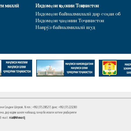
ти миллӣ
Иқдомҳои ҷаҳонии Тоҷикистон
Иқдомҳои байналмилалӣ дар соҳаи об
Иқдомҳои ҷаҳонии Тоҷикистон
Наврӯз байналмилалӣ шуд
Саъдии Шерозӣ, 16 тел.: +992 (37) 2385217, факс: +992 (37) 2232383
на, дар кадом шакле набошад, танҳо бо иҷозати хаттии роҳбарияти
 E-mail:
niat@khovar.tj