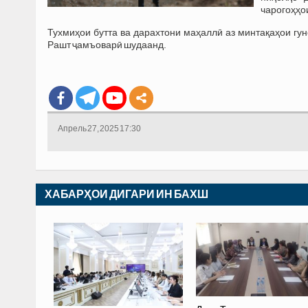
чарогоҳҳо
Тухмиҳои бутта ва дарахтони маҳаллӣ аз минтақаҳои гу
Рашт ҷамъоварӣ шудаанд.
Апрель 27, 2025 17:30
ХАБАРҲОИ ДИГАРИ ИН БАХШ