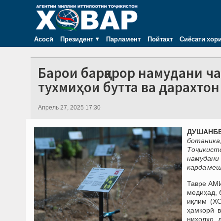
Асосӣ
Президент
Парламент
Пойтахт
Сиёсати хор
Барои барқарор намудани ч
тухмиҳои бутта ва дарахто
Апрель 27, 2025 17:30
ДУШАНБЕ,
ботаника
Тоҷикист
намудани 
карда меш
Тавре АМИ
медиҳад, 
иқлим (Х
ҳамкорӣ в
ниҳолҳо 