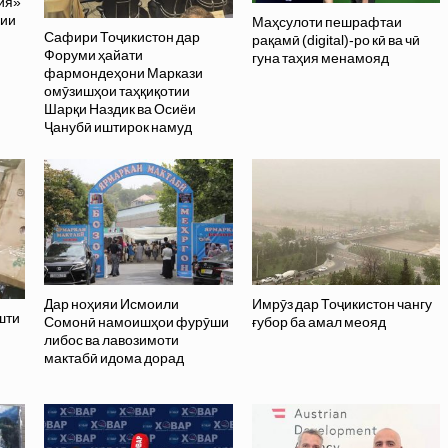
ия»
лии
Маҳсулоти пешрафтаи
Сафири Тоҷикистон дар
рақамӣ (digital)-ро кӣ ва чӣ
Форуми ҳайати
гуна таҳия менамояд
фармондеҳони Маркази
омӯзишҳои таҳқиқотии
Шарқи Наздик ва Осиёи
Ҷанубӣ иштирок намуд
Дар ноҳияи Исмоили
Имрӯз дар Тоҷикистон чангу
шти
Сомонӣ намоишҳои фурӯши
ғубор ба амал меояд
либос ва лавозимоти
мактабӣ идома дорад