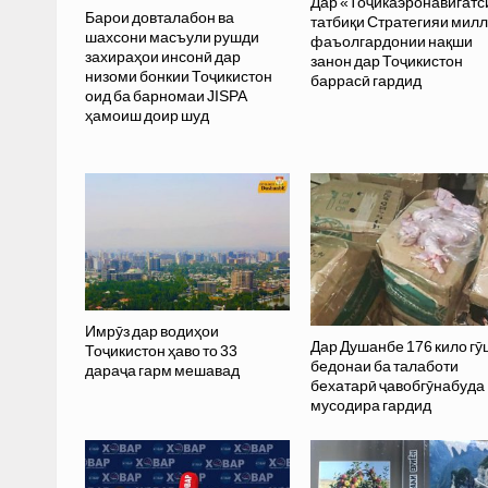
Дар «Тоҷикаэронавигатс
Барои довталабон ва
татбиқи Стратегияи мил
шахсони масъули рушди
фаъолгардонии нақши
захираҳои инсонӣ дар
занон дар Тоҷикистон
низоми бонкии Тоҷикистон
баррасӣ гардид
оид ба барномаи JISPA
ҳамоиш доир шуд
Имрӯз дар водиҳои
Дар Душанбе 176 кило гӯ
Тоҷикистон ҳаво то 33
бедонаи ба талаботи
дараҷа гарм мешавад
бехатарӣ ҷавобгӯнабуда
мусодира гардид