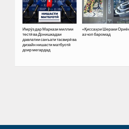
Имрӯз дар Маркази миллии
«Қиссаҳои Шераки Ориё
тестӣ ва Донишкадаи
аз чоп баромад
давлатии санъати тасвирӣ ва
дизайн нишасти матбуотӣ
доир мегардад