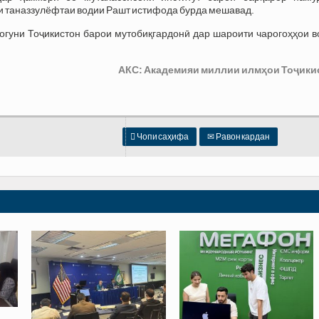
и таназзулёфтаи водии Рашт истифода бурда мешавад.
ногуни Тоҷикистон барои мутобиқгардонӣ дар шароити чарогоҳҳои 
АКС: Академияи миллии илмҳои Тоҷики

Чопи саҳифа
✉
Равон кардан