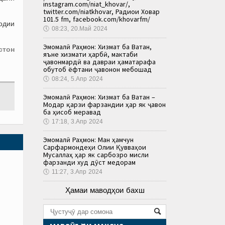
instagram.com/niat_khovar/,
twitter.com/niatkhovar, Радиои Ховар
101.5 fm, facebook.com/khovarfm/
водии
🕔
08:23, 20.Май 2024
Эмомалӣ Раҳмон: Хизмат ба Ватан,
стон
яъне хизмати ҳарбӣ, мактаби
ҷавонмардӣ ва давраи ҳаматарафа
обутоб ёфтани ҷавонон мебошад
🕔
08:24, 5.Апр 2024
Эмомалӣ Раҳмон: Хизмат ба Ватан –
Модар қарзи фарзандии ҳар як ҷавон
ба ҳисоб меравад
🕔
17:18, 3.Апр 2024
Эмомалӣ Раҳмон: Ман ҳамчун
Сарфармондеҳи Олии Қувваҳои
Мусаллаҳ ҳар як сарбозро мисли
фарзанди худ дӯст медорам
🕔
11:27, 3.Апр 2024
Ҳамаи маводҳои бахш