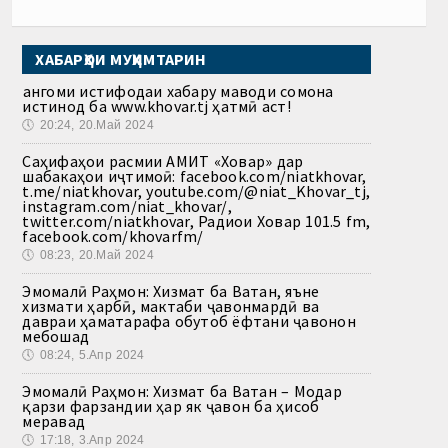
ХАБАРҲОИ МУҲИМТАРИН
Ҳангоми истифодаи хабару маводи сомона
истинод ба www.khovar.tj ҳатмӣ аст!
🕔
20:24, 20.Май 2024
Саҳифаҳои расмии АМИТ «Ховар» дар
шабакаҳои иҷтимоӣ: facebook.com/niatkhovar,
t.me/niatkhovar, youtube.com/@niat_Khovar_tj,
instagram.com/niat_khovar/,
twitter.com/niatkhovar, Радиои Ховар 101.5 fm,
facebook.com/khovarfm/
🕔
08:23, 20.Май 2024
Эмомалӣ Раҳмон: Хизмат ба Ватан, яъне
хизмати ҳарбӣ, мактаби ҷавонмардӣ ва
давраи ҳаматарафа обутоб ёфтани ҷавонон
мебошад
🕔
08:24, 5.Апр 2024
Эмомалӣ Раҳмон: Хизмат ба Ватан – Модар
қарзи фарзандии ҳар як ҷавон ба ҳисоб
меравад
🕔
17:18, 3.Апр 2024