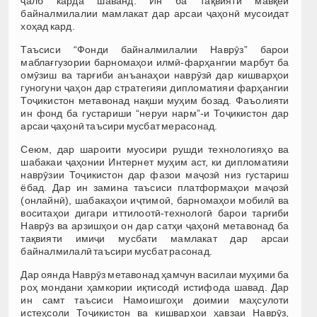
ҷалб карда шаванд. Ин ба тақвияти мавқеи
байналмилалии мамлакат дар арсаи ҷаҳонӣ мусоидат
хоҳад кард.
Таъсиси “Фонди байналмилалии Наврӯз” барои
маблағгузории барномаҳои илмӣ-фарҳангии марбут ба
омӯзиш ва тарғиби анъанаҳои наврӯзӣ дар кишварҳои
гуногуни ҷаҳон дар стратегияи дипломатияи фарҳангии
Тоҷикистон метавонад нақши муҳим бозад. Фаъолияти
ин фонд ба густариши “неруи нарм”-и Тоҷикистон дар
арсаи ҷаҳонӣ таъсири мусбат мерасонад.
Сеюм, дар шароити муосири рушди технологияҳо ва
шабакаи ҷаҳонии Интернет муҳим аст, ки дипломатияи
наврӯзии Тоҷикистон дар фазои маҷозӣ низ густариш
ёбад. Дар ин замина таъсиси платформаҳои маҷозӣ
(онлайнӣ), шабакаҳои иҷтимоӣ, барномаҳои мобилӣ ва
воситаҳои дигари иттилоотӣ-технологӣ барои тарғиби
Наврӯз ва арзишҳои он дар сатҳи ҷаҳонӣ метавонад ба
тақвияти имиҷи мусбати мамлакат дар арсаи
байналмилалӣ таъсири мусбат расонад.
Дар оянда Наврӯз метавонад ҳамчун василаи муҳими ба
роҳ мондани ҳамкории иқтисодӣ истифода шавад. Дар
ин самт таъсиси Намоишгоҳи доимии маҳсулоти
истеҳсоли Тоҷикистон ва кишварҳои ҳавзаи Наврӯз,