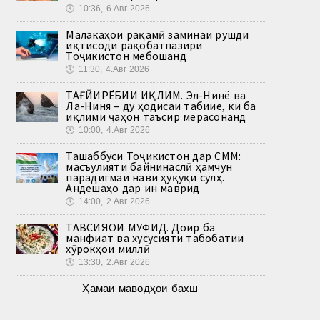
🕔
10:36, 6.Авг 2026
Малакаҳои рақамӣ заминаи рушди
иқтисоди рақобатпазири
Тоҷикистон мебошанд
🕔
11:30, 4.Авг 2026
ТАҒЙИРЁБИИ ИҚЛИМ. Эл-Нинё ва
Ла-Ниня – ду ҳодисаи табиие, ки ба
иқлими ҷаҳон таъсир мерасонанд
🕔
10:00, 4.Авг 2026
Ташаббуси Тоҷикистон дар СММ:
масъулияти байнинаслӣ ҳамчун
парадигмаи нави ҳуқуқи сулҳ.
Андешаҳо дар ин маврид
🕔
14:00, 2.Авг 2026
ТАВСИЯҲОИ МУФИД. Доир ба
манфиат ва хусусияти табобатии
хӯрокҳои миллӣ
🕔
13:30, 2.Авг 2026
Ҳамаи маводҳои бахш