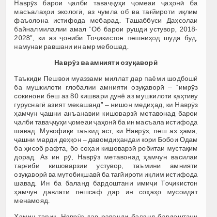
Наврӯз барои ҷалби таваҷҷуҳи ҷомеаи ҷаҳонӣ ба
масъалаҳои экологӣ, аз ҷумла об ва тағйироти иқлим
фаъолона истифода мебарад. Ташаббуси Даҳсолаи
байналмилалии амал “Об барои рушди устувор, 2018-
2028”, ки аз ҷониби Тоҷикистон пешниҳод шуда буд,
намунаи равшани ин амр мебошад.
Наврӯз ва амнияти озуқаворӣ
Таъкиди Пешвои муаззами миллат дар паёми шодбошӣ
ба мушкилоти глобалии амнияти озуқаворӣ – “имрӯз
сокинони беш аз 80 кишвари дунё аз мушкилоти қаҳтиву
гуруснагӣ азият мекашанд” – нишон медиҳад, ки Наврӯз
ҳамчун ҷашни анъанавии кишоварзӣ метавонад барои
ҷалби таваҷҷуҳи ҷомеаи ҷаҳонӣ ба ин масъала истифода
шавад. Мувофиқи таъкид аст, ки Наврӯз, пеш аз ҳама,
ҷашни марди деҳқон – давомдиҳандаи кори Бобои Одам
ба ҳисоб рафта, бо соҳаи кишоварзӣ робитаи мустақим
дорад. Аз ин рӯ, Наврӯз метавонад ҳамчун василаи
тарғиби кишоварзии устувор, таъмини амнияти
озуқаворӣ ва мутобиқшавӣ ба тағйироти иқлим истифода
шавад. Ин ба баланд бардоштани имиҷи Тоҷикистон
ҳамчун давлати пешсаф дар ин соҳаҳо мусоидат
менамояд.
Ҳамин тариқ, Наврӯз дар раванди баланд бардоштани