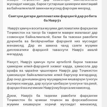
мусоидат намуда, барои густариши ҳамкории минтақавӣ
ва байналмилалӣ заминаи мусоид фароҳам меорад.
Самтҳои дигари дипломатияи фарҳангӣ дар робита
ба Наврӯз
Наврӯз ҳамчун воситаи муҳими дипломатияи фарҳангии
Тоҷикистон на танҳо ба тақвияти мавқеи мамлакат дар
созмонҳои байналмилалӣ, балки ба тавсеаи равобити
дуҷониба ва бисёрҷонибаи фарҳангӣ низ мусоидат
менамояд. Дар ин замина чанд самти муҳими
дипломатияи фарҳангӣ тавассути Наврӯз амалӣ
мегардад.
Нахуст, Наврӯз ҳамчун пули иртиботӣ барои тавсеаи
ҳамкории илмӣ-фарҳангӣ хизмат карда, ҳамасола дар
арафа ва ҷараёни ҷашнгирии Наврӯз дар Тоҷикистон
ҳамоишҳои байналмилалии илмӣ баргузор мегарданд.
Дар онҳо донишмандону муҳаққиқони кишварҳои гуногун
иштирок намуда, дар хусуси ҷанбаҳои гуногуни таърихӣ,
фарҳангӣ ва иҷтимоии Наврӯз мубоҳиса менамоянд.
Дуюм, Наврӯз ба таҳкими равобити фарҳангии
Тоҷикистон бо ҷомеаи тоҷикон ва форсизабонони
муқими кишварҳои хориҷӣ мусоидат менамояд.