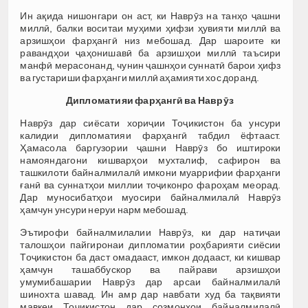
Ин ақида нишонгари он аст, ки Наврӯз на танҳо ҷашни
миллӣ, балки воситаи муҳими ҳифзи ҳувияти миллӣ ва
арзишҳои фарҳангӣ низ мебошад. Дар шароите ки
равандҳои ҷаҳонишавӣ ба арзишҳои миллӣ таъсири
манфӣ мерасонанд, чунин ҷашнҳои суннатӣ барои ҳифз
ва густариши фарҳанги миллӣ аҳамияти хос доранд.
Дипломатияи фарҳангӣ ва Наврӯз
Наврӯз дар сиёсати хориҷии Тоҷикистон ба унсури
калидии дипломатияи фарҳангӣ табдил ёфтааст.
Ҳамасола баргузории ҷашни Наврӯз бо иштироки
намояндагони кишварҳои мухталиф, сафирон ва
ташкилоти байналмилалӣ имкони муаррифии фарҳанги
ғанӣ ва суннатҳои миллии тоҷиконро фароҳам меорад.
Дар муносибатҳои муосири байналмилалӣ Наврӯз
ҳамчун унсури неруи нарм мебошад.
Эътирофи байналмилалии Наврӯз, ки дар натиҷаи
талошҳои пайгиронаи дипломатии роҳбарияти сиёсии
Тоҷикистон ба даст омадааст, имкон додааст, ки кишвар
ҳамчун ташаббускор ва пайрави арзишҳои
умумибашарии Наврӯз дар арсаи байналмилалӣ
шинохта шавад. Ин амр дар навбати худ ба тақвияти
мавқеи Тоҷикистон дар созмонҳои байналмилалӣ