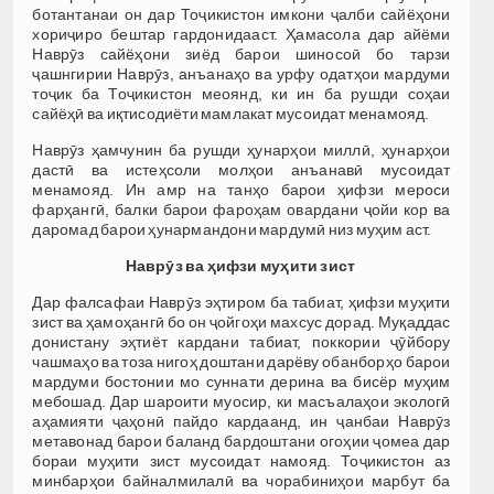
ботантанаи он дар Тоҷикистон имкони ҷалби сайёҳони
хориҷиро бештар гардонидааст. Ҳамасола дар айёми
Наврӯз сайёҳони зиёд барои шиносоӣ бо тарзи
ҷашнгирии Наврӯз, анъанаҳо ва урфу одатҳои мардуми
тоҷик ба Тоҷикистон меоянд, ки ин ба рушди соҳаи
сайёҳӣ ва иқтисодиёти мамлакат мусоидат менамояд.
Наврӯз ҳамчунин ба рушди ҳунарҳои миллӣ, ҳунарҳои
дастӣ ва истеҳсоли молҳои анъанавӣ мусоидат
менамояд. Ин амр на танҳо барои ҳифзи мероси
фарҳангӣ, балки барои фароҳам овардани ҷойи кор ва
даромад барои ҳунармандони мардумӣ низ муҳим аст.
Наврӯз ва ҳифзи муҳити зист
Дар фалсафаи Наврӯз эҳтиром ба табиат, ҳифзи муҳити
зист ва ҳамоҳангӣ бо он ҷойгоҳи махсус дорад. Муқаддас
донистану эҳтиёт кардани табиат, поккории ҷӯйбору
чашмаҳо ва тоза нигоҳ доштани дарёву обанборҳо барои
мардуми бостонии мо суннати дерина ва бисёр муҳим
мебошад. Дар шароити муосир, ки масъалаҳои экологӣ
аҳамияти ҷаҳонӣ пайдо кардаанд, ин ҷанбаи Наврӯз
метавонад барои баланд бардоштани огоҳии ҷомеа дар
бораи муҳити зист мусоидат намояд. Тоҷикистон аз
минбарҳои байналмилалӣ ва чорабиниҳои марбут ба