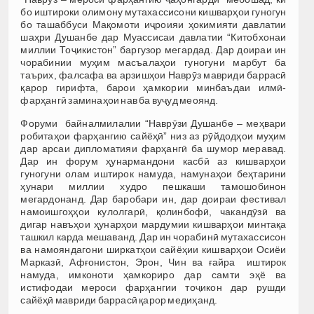
бо иштироки олимону мутахассисони кишварҳои гуногун
бо ташаббуси Мақомоти иҷроияи ҳокимияти давлатии
шаҳри Душанбе дар Муассисаи давлатии “Китобхонаи
миллии Тоҷикистон” баргузор мегардад. Дар доираи ин
чорабинии муҳим масъалаҳои гуногуни марбут ба
таърих, фалсафа ва арзишҳои Наврӯз мавриди баррасӣ
қарор гирифта, барои ҳамкории минбаъдаи илмӣ-
фарҳангӣ заминаҳои нав ба вуҷуд меоянд.
Форуми байналмилалии “Наврӯзи Душанбе – меҳвари
робитаҳои фарҳангию сайёҳӣ” низ аз рӯйдодҳои муҳим
дар арсаи дипломатияи фарҳангӣ ба шумор меравад.
Дар ин форум ҳунармандони касбӣ аз кишварҳои
гуногуни олам иштирок намуда, намунаҳои беҳтарини
ҳунари миллии худро пешкаши тамошобинон
мегардонанд. Дар баробари ин, дар доираи фестивал
намоишгоҳҳои кулолгарӣ, қолинбофӣ, чакандӯзӣ ва
дигар навъҳои ҳунарҳои мардумии кишварҳои минтақа
ташкил карда мешаванд. Дар ин чорабинӣ мутахассисон
ва намояндагони ширкатҳои сайёҳии кишварҳои Осиёи
Марказӣ, Афғонистон, Эрон, Чин ва ғайра иштирок
намуда, имконоти ҳамкориро дар самти эҳё ва
истифодаи мероси фарҳангии тоҷикон дар рушди
сайёҳӣ мавриди баррасӣ қарор медиҳанд.