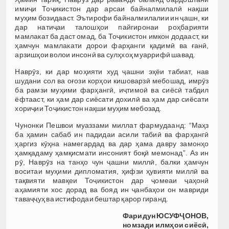
имиҷи Тоҷикистон дар арсаи байналмилалӣ нақши
муҳим бозидааст. Эътирофи байналмилалии ин ҷашн, ки
дар натиҷаи талошҳои пайгиронаи роҳбарияти
мамлакат ба даст омад, ба Тоҷикистон имкон додааст, ки
ҳамчун мамлакати дорои фарҳанги қадимӣ ва ғанӣ,
арзишҳои волои инсонӣ ва сулҳхоҳ муаррифӣ шавад.
Наврӯз, ки дар моҳияти худ ҷашни эҳёи табиат, нав
шудани сол ва оғози корҳои кишоварзӣ мебошад, имрӯз
ба рамзи муҳими фарҳангӣ, иҷтимоӣ ва сиёсӣ табдил
ёфтааст, ки ҳам дар сиёсати дохилӣ ва ҳам дар сиёсати
хориҷии Тоҷикистон нақши муҳим мебозад.
Чунонки Пешвои муаззами миллат фармудаанд: “Маҳз
ба ҳамин сабаб ин падидаи асили табиӣ ва фарҳангӣ
ҳаргиз кӯҳна намегардад ва дар ҳама давру замонҳо
ҳамқадаму ҳамқисмати инсоният боқӣ мемонад”. Аз ин
рӯ, Наврӯз на танҳо чун ҷашни миллӣ, балки ҳамчун
воситаи муҳими дипломатия, ҳифзи ҳувияти миллӣ ва
тақвияти мавқеи Тоҷикистон дар ҷомеаи ҷаҳонӣ
аҳамияти хос дорад ва бояд ин ҷанбаҳои он мавриди
таваҷҷуҳ ва истифодаи бештар қарор гиранд.
Фаридун ЮСУФҶОНОВ,
номзади илмҳои сиёсӣ,