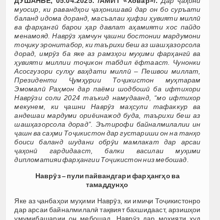
ДУШАНБЕ, 05.04.2025. /АМИТ «Ховар»/.
Дар ҷаҳони
муосир, ки равандҳои ҷаҳонишавӣ дар он бо суръати
баланд идома доранд, масъалаи ҳифзи ҳувияти миллӣ
ва фарҳангӣ барои ҳар давлат аҳамияти хос пайдо
менамояд. Наврӯз ҳамчун ҷашни бостонии мардумони
тоҷику эронитабор, ки таърихи беш аз шашҳазорсола
дорад, имрӯз ба яке аз рамзҳои муҳими фарҳангӣ ва
ҳувияти миллии тоҷикон табдил ёфтааст. Чунонки
Асосгузори сулҳу ваҳдати миллӣ – Пешвои миллат,
Президенти Ҷумҳурии Тоҷикистон муҳтарам
Эмомалӣ Раҳмон дар паёми шодбошӣ ба ифтихори
Наврӯзи соли 2024 таъкид намудаанд, “мо ифтихор
мекунем, ки ҷашни Наврӯз маҳсули тафаккур ва
андешаи мардуми ориёинажод буда, таърихи беш аз
шашҳазорсола дорад”. Эътирофи байналмилалии ин
ҷашн ва саҳми Тоҷикистон дар густариши он на танҳо
боиси баланд шудани обрӯи мамлакат дар арсаи
ҷаҳонӣ гардидааст, балки василаи муҳими
дипломатияи фарҳангии Тоҷикистон низ мебошад.
Наврӯз – пули пайвандгари фарҳангҳо ва
тамаддунҳо
Яке аз ҷанбаҳои муҳими Наврӯз, ки имиҷи Тоҷикистонро
дар арсаи байналмилалӣ тақвият бахшидааст, арзишҳои
умумибашарии он мебошад. Наврӯз дар моҳияти худ