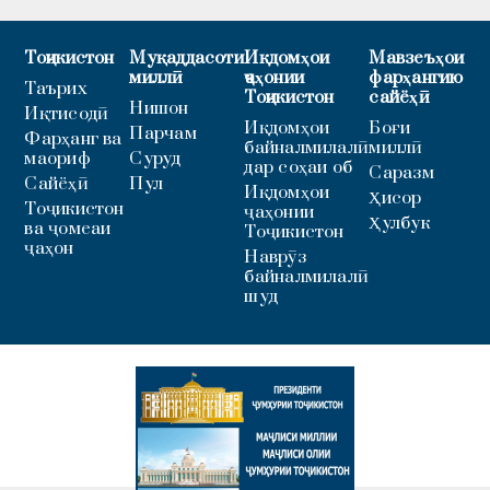
Тоҷикистон
Муқаддасоти
Иқдомҳои
Мавзеъҳои
миллӣ
ҷаҳонии
фарҳангию
Таърих
Тоҷикистон
сайёҳӣ
Нишон
Иқтисодӣ
Иқдомҳои
Боғи
Парчам
Фарҳанг ва
байналмилалӣ
миллӣ
маориф
Суруд
дар соҳаи об
Саразм
Сайёҳӣ
Пул
Иқдомҳои
Ҳисор
Тоҷикистон
ҷаҳонии
Ҳулбук
ва ҷомеаи
Тоҷикистон
ҷаҳон
Наврӯз
байналмилалӣ
шуд