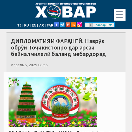
☰
|
|
|
|
"Ховар FM"
TJ
RU
EN
AR
FAR
ДИПЛОМАТИЯИ ФАРҲАНГӢ. Наврӯз
обрӯи Тоҷикистонро дар арсаи
байналмилалӣ баланд мебардорад
Апрель 5, 2025 08:55