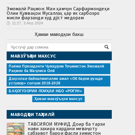
Эмомалӣ Раҳмон: Ман ҳамчун Сарфармондеҳи
Олии Қувваҳои Мусаллаҳ ҳар як сарбозро
мисли фарзанди худ дӯст медорам
🕔
11:27, 3.Апр 2024
Ҳамаи маводҳои бахш
МАВЗӮЪҲОИ МАХСУС
Паёми Президенти Ҷумҳурии Тоҷикистон Эмомалӣ
Раҳмон ба Маҷлиси Олӣ
Даҳсолаи байналмилалии амал «Об барои рушди
устувор» солҳои 2018-2028
БАҲОГУЗОРИИ ЛОИҲАИ НБО «РОҒУН»
Ҳамаи мавзӯъҳои махсус
МАВОДҲОИ ТАҲЛИЛӢ
ТАВСИЯҲОИ МУФИД. Доир ба тарзи
нави захира кардани меваҷоту
сабзавот барои фасли зимистон