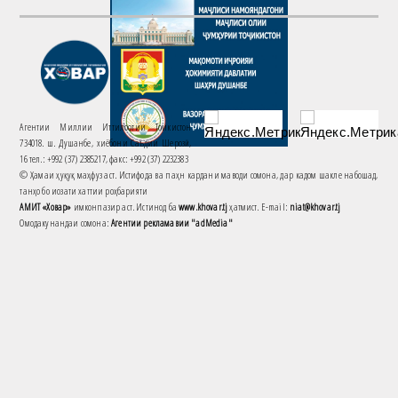
Агентии Миллии Иттилоотии Тоҷикистон
734018. ш. Душанбе, хиёбони Саъдии Шерозӣ,
16 тел.: +992 (37) 2385217, факс: +992 (37) 2232383
© Ҳамаи ҳуқуқ маҳфуз аст. Истифода ва паҳн кардани маводи сомона, дар кадом шакле набошад,
танҳо бо иҷозати хаттии роҳбарияти
АМИТ «Ховар»
имконпазир аст. Истинод ба
www.khovar.tj
ҳатмист. E-mail:
niat@khovar.tj
Омодакунандаи сомона:
Агентии рекламавии "adMedia"