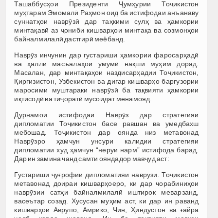
Ташаббусҳои Президенти Ҷумҳурии Тоҷикистон
муҳтарам Эмомалӣ Раҳмон оид ба истифодаи анъанаву
суннатҳои наврӯзӣ дар таҳкими сулҳ ва ҳамкории
минтақавӣ аз ҷониби кишварҳои минтақа ва созмонҳои
байналмилалӣ дастгирӣ меёбанд.
Наврӯз инчунин дар густариши ҳамкории фаросарҳадӣ
ва ҳалли масъалаҳои умумӣ нақши муҳим дорад.
Масалан, дар минтақаҳои наздисарҳадии Тоҷикистон,
Қирғизистон, Узбекистон ва дигар кишварҳо баргузории
маросими муштараки наврӯзӣ ба тақвияти ҳамкории
иқтисодӣ ва тиҷоратӣ мусоидат менамояд.
Дурнамои истифодаи Наврӯз дар стратегияи
дипломатии Тоҷикистон басе равшан ва умедбахш
мебошад. Тоҷикистон дар оянда низ метавонад
Наврӯзро ҳамчун унсури калидии стратегияи
дипломатии худ ҳамчун “неруи нарм” истифода барад.
Дар ин замина чанд самти ояндадор мавҷуд аст:
Густариши ҷуғрофии дипломатияи наврӯзӣ. Тоҷикистон
метавонад доираи кишварҳоеро, ки дар чорабиниҳои
наврӯзии сатҳи байналмилалӣ иштирок меварзанд,
васеътар созад. Хусусан муҳим аст, ки дар ин раванд
кишварҳои Аврупо, Амрико, Чин, Ҳиндустон ва ғайра