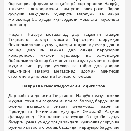
баргузории форумҳои соҳибкорӣ дар арафаи Наврӯз,
таъсиси платформаҳои тиҷорати электронӣ барои
фурӯши маҳсулоти ҳунарҳои мардумӣ ва ғайра
метавонад ба рушди иқтисодиёти мамлакат мусоидат
намоянд.
Ниҳоят, Наврӯз метавонад дар тақвияти мавқеи
Тоҷикистон ҳамчун макони баргузории форумҳои
байналмилалии сулҳу ҳамкорӣ нақши муассир дошта
бошад. Дар ин замина дар оянда баргузории
конфронсҳо, мизҳои мудаввар ва ҳамоишҳои
байналмилалӣ доир ба масъалаҳои сулҳу амният, ҳифзи
муҳити зист, рушди устувор ва ғайра дар доираи
ҷашнгирии Наврӯз метавонад идомаи мантиқии
стратегияи дипломатии Тоҷикистон бошад.
Наврӯз ва сиёсати дохилии Тоҷикистон
Дар сиёсати дохилии Тоҷикистон Наврӯз ҳамчун омили
муҳими таҳкими ваҳдати миллӣ ва баланд бардоштани
руҳияи ватандӯстӣ хизмат менамояд. Тавре ки
Президенти Тоҷикистон муҳтарам Эмомалӣ Раҳмон
фармудаанд: “Ин ҷашни фархунда ба қалби хурду
бузурги ҷомеа умеду орзуи зиндагӣ, хушҳоливу сурур ва
руҳияи ҳамзистию осоиш бахшида, мардумро ба дӯстию