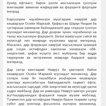
бунёд ёфтааст, барои ҳалли масъалаҳои гуногуни
минтақавӣ заминаи мафкуравӣ ва фарҳангӣ фароҳам
меорад.
Баргузории чорабиниҳои муштараки наврӯзӣ дар
кишварҳои Осиёи Марказӣ, Қафқоз ва Шарқи Наздик ба
густариши ҳамкории байнидавлатӣ дар соҳаҳои гуногун
мусоидат менамояд. Дар доираи чунин чорабиниҳо на
танҳо масъалаҳои фарҳангӣ, балки мавзуъҳои сиёсӣ ва
иқтисодӣ низ мавриди муҳокима қарор мегиранд.
Масалан, дар форумҳои наврӯзӣ масъалаҳои ҳамкорӣ
дар соҳаи истифодаи оқилонаи захираҳои обӣ-
энергетикӣ, ҳифзи муҳити зист, мубориза бар зидди
терроризм ва экстремизм мавриди баррасӣ қарор
мегиранд.
Дар сатҳи минтақавӣ Наврӯз ба ҳамгироӣ байни
кишварҳои Осиёи Марказӣ мусоидат менамояд. Дар
солҳои охир бо ташаббуси роҳбарони кишварҳои
минтақа муносибатҳои байнидавлатӣ тақвият ёфта,
масъалаҳои сарҳадӣ, обӣ-энергетикӣ ва иқтисодӣ ҳалли
худро меёбанд. Дар ин равандҳо Наврӯз ҳамчун унсури
муттаҳидкунандаи фарҳангӣ нақши муҳим мебозад.
Тоҷикистон дар истифодаи Наврӯз барои таҳкими сулҳу
субот дар минтақа фаъолона иштирок менамояд.