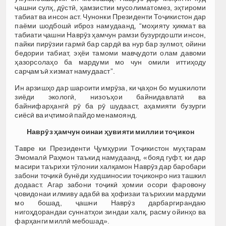
ҷашни сулҳ, дӯстӣ, ҳамзистии мусолиматомез, эҳтироми
табиат ва инсон аст. Чунонки Президенти Тоҷикистон дар
паёми шодбошӣ иброз намудаанд, “моҳияту ҳикмат ва
табиати ҷашни Наврӯз ҳамчун рамзи бузургдошти инсон,
пайки пирӯзии гармӣ бар сардӣ ва нур бар зулмот, ойини
бедории табиат, эҳёи тамоми мавҷудоти олам давоми
ҳазорсолаҳо ба мардуми мо чун омили иттиҳоду
сарҷамъӣ хизмат намудааст”.
Ин арзишҳо дар шароити имрӯза, ки ҷаҳон бо мушкилоти
зиёди экологӣ, низоъҳои байнидавлатӣ ва
байнифарҳангӣ рӯ ба рӯ шудааст, аҳамияти бузурги
сиёсӣ ва иҷтимоӣ пайдо менамоянд.
Наврӯз ҳамчун оинаи ҳувияти миллии тоҷикон
Тавре ки Президенти Ҷумҳурии Тоҷикистон муҳтарам
Эмомалӣ Раҳмон таъкид намудаанд, «бояд гуфт, ки дар
масири таърихи тӯлонии халқамон Наврӯз дар баробари
забони тоҷикӣ бунёди худшиносии тоҷиконро низ ташкил
додааст. Агар забони тоҷикӣ ҳомии осори фаровону
ҷовидонаи илмиву адабӣ ва ҳофизаи таърихии мардуми
мо бошад, ҷашни Наврӯз дарбаргирандаю
нигоҳдорандаи суннатҳои зиндаи халқ, расму ойинҳо ва
фарҳанги миллӣ мебошад».