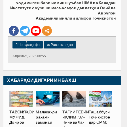
ходими пешбари илмии шуъбаи ШМА ва Канадаи
Институти омӯзиши масъалаҳои давлатҳои Осиё ва
Аврупои
Академияи миллии илмҳои Тоҷикистон

Чопи саҳифа
✉
Равон кардан
Апрель 5, 2025 08:55
ХАБАРҲОИ ДИГАРИ ИН БАХШ
Малакаҳои
ТАҒЙИРЁБИИ
ТАВСИЯҲОИ
Ташаббуси
рақамӣ
ИҚЛИМ. Эл-
МУФИД.
Тоҷикистон
заминаи
Нинё ва Ла-
Доир ба
дар СММ: