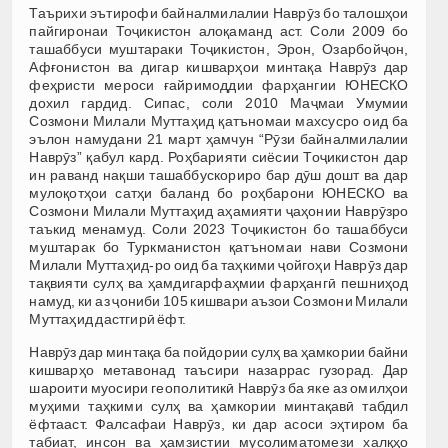
Таърихи эътирофи байналмилалии Наврӯз бо талошҳои
пайгиронаи Тоҷикистон алоқаманд аст. Соли 2009 бо
ташаббуси муштараки Тоҷикистон, Эрон, Озарбойҷон,
Афғонистон ва дигар кишварҳои минтақа Наврӯз дар
феҳристи мероси ғайримоддии фарҳангии ЮНЕСКО
дохил гардид. Сипас, соли 2010 Маҷмаи Умумии
Созмони Милали Муттаҳид қатъномаи махсусро оид ба
эълон намудани 21 март ҳамчун “Рӯзи байналмилалии
Наврӯз” қабул кард. Роҳбарияти сиёсии Тоҷикистон дар
ин раванд нақши ташаббускориро бар дӯш дошт ва дар
мулоқотҳои сатҳи баланд бо роҳбарони ЮНЕСКО ва
Созмони Милали Муттаҳид аҳамияти ҷаҳонии Наврӯзро
таъкид менамуд. Соли 2023 Тоҷикистон бо ташаббуси
муштарак бо Туркманистон қатъномаи нави Созмони
Милали Муттаҳид-ро оид ба таҳкими ҷойгоҳи Наврӯз дар
тақвияти сулҳ ва ҳамдигарфаҳмии фарҳангӣ пешниҳод
намуд, ки аз ҷониби 105 кишвари аъзои Созмони Милали
Муттаҳид дастгирӣ ёфт.
Наврӯз дар минтақа ба пойдории сулҳ ва ҳамкории байни
кишварҳо метавонад таъсири назаррас гузорад. Дар
шароити муосири геополитикӣ Наврӯз ба яке аз омилҳои
муҳими таҳкими сулҳ ва ҳамкории минтақавӣ табдил
ёфтааст. Фалсафаи Наврӯз, ки дар асоси эҳтиром ба
табиат, инсон ва ҳамзистии мусолиматомези халқҳо