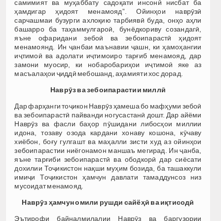
самимият ва муҳаббату садоқати инсонӣ нисбат ба
ҳамдигар ҳидоят менамояд”. Ойинҳои наврӯзӣ
сарчашмаи бузурги ахлоқию тарбиявӣ буда, онҳо аҳли
башарро ба таҳаммулгароӣ, бунёдкориву созандагӣ,
яъне офаридани зебоӣ ва зебоипарастӣ ҳидоят
менамоянд. Ин ҷанбаи маънавии ҷашн, ки ҳамоҳангии
иҷтимоӣ ва адолати иҷтимоиро тарғиб менамояд, дар
замони муосир, ки нобаробариҳои иҷтимоӣ яке аз
масъалаҳои ҷиддӣ мебошанд, аҳамияти хос дорад.
Наврӯз ва зебоипарастии миллӣ
Дар фарҳанги тоҷикон Наврӯз ҳамеша бо мафҳуми зебоӣ
ва зебоипарастӣ пайванди ногусастанӣ дошт. Дар айёми
Наврӯз ва фасли баҳор пӯшидани либосҳои миллии
идона, тозаву озода кардани хонаву кошона, кӯчаву
хиёбон, боғу гулгашт ва маҳалли зисти худ аз ойинҳои
зебоипарастии ниёгонамон маншаъ мегирад. Ин ҷанба,
яъне тарғиби зебоипарастӣ ва ободкорӣ дар сиёсати
дохилии Тоҷикистон нақши муҳим бозида, ба ташаккули
имиҷи Тоҷикистон ҳамчун давлати тамаддунсоз низ
мусоидат менамояд.
Наврӯз ҳамчун омили рушди сайёҳӣ ва иқтисодӣ
Эътирофи байналмилалии Наврӯз ва баргузории