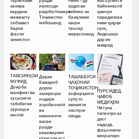
рушди
Ниня – ду
тарзи нави
масъулияти
иқтисоди
ҳодисаи
захира
байнинаслӣ
рақобатпазири
табиие, ки
кардани
ҳамчун
Тоҷикистон
ба иқлими
меваҷоту
парадигмаи
мебошанд
ҷаҳон
сабзавот
нави ҳуқуқи
таъсир
барои
сулҳ.
мерасонанд
фасли
Андешаҳо
зимистон
дар ин
маврид
ТАВСИЯҲОИ
Дараи
ТАШАББУСИ
МУФИД.
Камароб
ҶАҲОНИИ
Доир ба
дорои
ТОҶИКИСТОН:
ПУРСИДЕД,
манфиат ва
захираҳои
аз фарҳанги
ҶАВОБ
хусусияти
нодири
сулҳ то
МЕДИҲЕМ.
табобатии
агробиологӣ
амнияти
Чӣ гуна
хӯрокҳои
ва
наслҳои
патентро аз
миллӣ
имконияти
оянда
даст
васеи
надода,
рушди
фаъолияти
кишоварзии
меҳнатиро
кӯҳистон аст