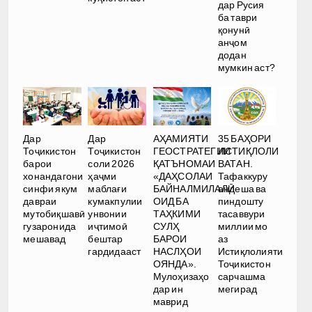
дар Русия
ба таври
қонунӣ
анҷом
додан
мумкин аст?
Дар
Дар
АҲАМИЯТИ
35 БАҲОРИ
Тоҷикистон
Тоҷикистон
ГЕОСТРАТЕГИИ
ИСТИҚЛОЛИ
барои
соли 2026
ҚАТЪНОМАИ
ВАТАН.
хонандагони
ҳаҷми
«ДАҲСОЛАИ
Тафаккуру
синфи якум
маблағи
БАЙНАЛМИЛАЛӢ
андеша ва
давраи
кумакпулии
ОИД БА
пиндошту
мутобиқшавӣ
унвонии
ТАҲКИМИ
тасаввури
гузаронида
иҷтимоӣ
СУЛҲ
миллии мо
мешавад
бештар
БАРОИ
аз
гардидааст
НАСЛҲОИ
Истиқлолияти
ОЯНДА».
Тоҷикистон
Мулоҳизаҳо
сарчашма
дар ин
мегирад
маврид