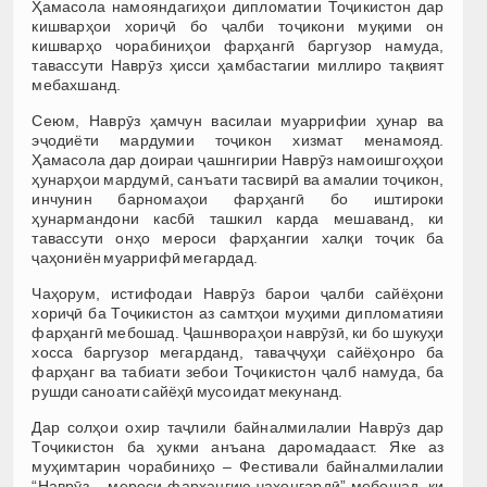
Ҳамасола намояндагиҳои дипломатии Тоҷикистон дар
кишварҳои хориҷӣ бо ҷалби тоҷикони муқими он
кишварҳо чорабиниҳои фарҳангӣ баргузор намуда,
тавассути Наврӯз ҳисси ҳамбастагии миллиро тақвият
мебахшанд.
Сеюм, Наврӯз ҳамчун василаи муаррифии ҳунар ва
эҷодиёти мардумии тоҷикон хизмат менамояд.
Ҳамасола дар доираи ҷашнгирии Наврӯз намоишгоҳҳои
ҳунарҳои мардумӣ, санъати тасвирӣ ва амалии тоҷикон,
инчунин барномаҳои фарҳангӣ бо иштироки
ҳунармандони касбӣ ташкил карда мешаванд, ки
тавассути онҳо мероси фарҳангии халқи тоҷик ба
ҷаҳониён муаррифӣ мегардад.
Чаҳорум, истифодаи Наврӯз барои ҷалби сайёҳони
хориҷӣ ба Тоҷикистон аз самтҳои муҳими дипломатияи
фарҳангӣ мебошад. Ҷашнвораҳои наврӯзӣ, ки бо шукуҳи
хосса баргузор мегарданд, таваҷҷуҳи сайёҳонро ба
фарҳанг ва табиати зебои Тоҷикистон ҷалб намуда, ба
рушди саноати сайёҳӣ мусоидат мекунанд.
Дар солҳои охир таҷлили байналмилалии Наврӯз дар
Тоҷикистон ба ҳукми анъана даромадааст. Яке аз
муҳимтарин чорабиниҳо – Фестивали байналмилалии
“Наврӯз – мероси фарҳангию ҷаҳонгардӣ” мебошад, ки