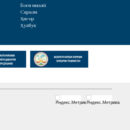
Боғи миллӣ
Саразм
Ҳисор
Ҳулбук