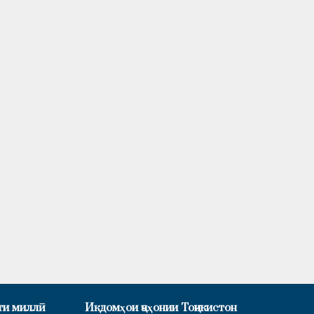
ти миллӣ
Иқдомҳои ҷаҳонии Тоҷикистон