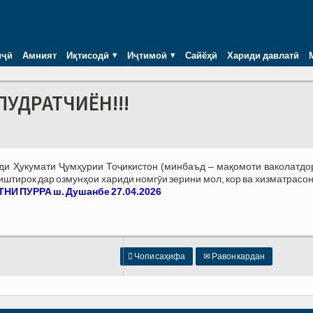
иҷӣ
Амният
Иқтисодӣ
Иҷтимоӣ
Сайёҳӣ
Хариди давлатӣ
ПУДРАТЧИЁН!!!
зди Ҳукумати Ҷумҳурии Тоҷикистон (минбаъд – мақомоти ваколатдо
тирок дар озмунҳои хариди номгӯи зерини мол, кор ва хизматрасон
НИ ПУРРА ш. Душанбе 27.04.2026

Чопи саҳифа
✉
Равон кардан