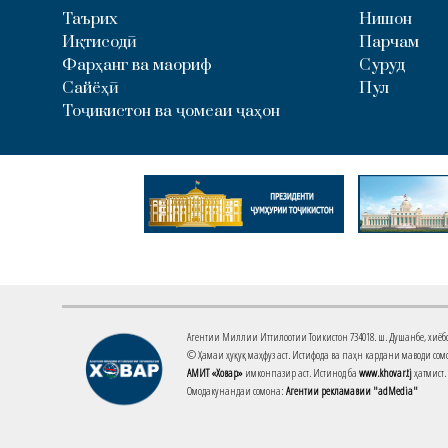
Таърих
Нишон
Иқтисодӣ
Парчам
Фарҳанг ва маориф
Суруд
Сайёҳӣ
Пул
Тоҷикистон ва ҷомеаи ҷаҳон
Агентии Миллии Иттилоотии Тоҷикистон 734018. ш. Душанбе, хиёбони 
© Ҳамаи ҳуқуқ маҳфуз аст. Истифода ва паҳн кардани маводи сомо
АМИТ «Ховар»
имконпазир аст. Истинод ба
www.khovar.tj
ҳатмист.
Омодакунандаи сомона:
Агентии рекламавии "adMedia"