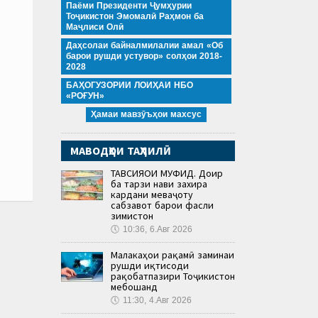
Паёми Президенти Ҷумҳурии
Тоҷикистон Эмомалӣ Раҳмон ба
Маҷлиси Олӣ
Даҳсолаи байналмилалии амал «Об
барои рушди устувор» солҳои 2018-
2028
БАҲОГУЗОРИИ ЛОИҲАИ НБО
«РОҒУН»
Ҳамаи мавзӯъҳои махсус
МАВОДҲОИ ТАҲЛИЛӢ
ТАВСИЯҲОИ МУФИД. Доир
ба тарзи нави захира
кардани меваҷоту
сабзавот барои фасли
зимистон
🕔
10:36, 6.Авг 2026
Малакаҳои рақамӣ заминаи
рушди иқтисоди
рақобатпазири Тоҷикистон
мебошанд
🕔
11:30, 4.Авг 2026