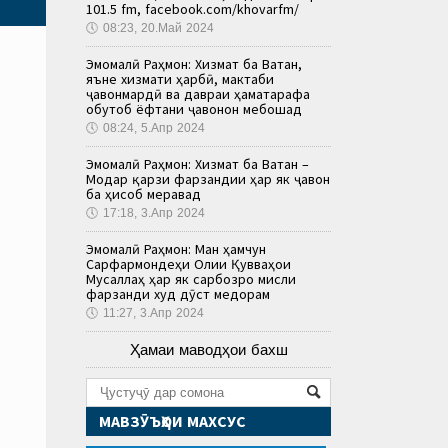
101.5 fm, facebook.com/khovarfm/
🕔
08:23, 20.Май 2024
Эмомалӣ Раҳмон: Хизмат ба Ватан,
яъне хизмати ҳарбӣ, мактаби
ҷавонмардӣ ва давраи ҳаматарафа
обутоб ёфтани ҷавонон мебошад
🕔
08:24, 5.Апр 2024
Эмомалӣ Раҳмон: Хизмат ба Ватан –
Модар қарзи фарзандии ҳар як ҷавон
ба ҳисоб меравад
🕔
17:18, 3.Апр 2024
Эмомалӣ Раҳмон: Ман ҳамчун
Сарфармондеҳи Олии Қувваҳои
Мусаллаҳ ҳар як сарбозро мисли
фарзанди худ дӯст медорам
🕔
11:27, 3.Апр 2024
Ҳамаи маводҳои бахш
МАВЗӮЪҲОИ МАХСУС