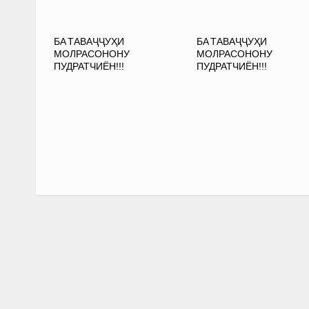
БА ТАВАҶҶУҲИ
БА ТАВАҶҶУҲИ
МОЛРАСОНОНУ
МОЛРАСОНОНУ
ПУДРАТЧИЁН!!!
ПУДРАТЧИЁН!!!