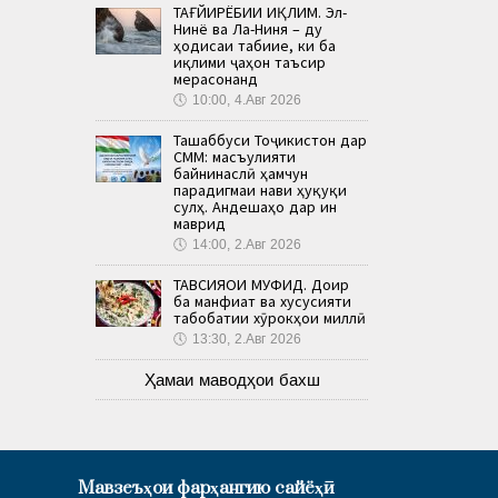
ТАҒЙИРЁБИИ ИҚЛИМ. Эл-
Нинё ва Ла-Ниня – ду
ҳодисаи табиие, ки ба
иқлими ҷаҳон таъсир
мерасонанд
🕔
10:00, 4.Авг 2026
Ташаббуси Тоҷикистон дар
СММ: масъулияти
байнинаслӣ ҳамчун
парадигмаи нави ҳуқуқи
сулҳ. Андешаҳо дар ин
маврид
🕔
14:00, 2.Авг 2026
ТАВСИЯҲОИ МУФИД. Доир
ба манфиат ва хусусияти
табобатии хӯрокҳои миллӣ
🕔
13:30, 2.Авг 2026
Ҳамаи маводҳои бахш
Мавзеъҳои фарҳангию сайёҳӣ