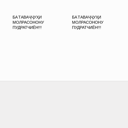
БА ТАВАҶҶУҲИ
БА ТАВАҶҶУҲИ
МОЛРАСОНОНУ
МОЛРАСОНОНУ
ПУДРАТЧИЁН!!!
ПУДРАТЧИЁН!!!