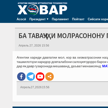
Асосӣ
Президент
Парламент
Пойтахт
Сиёсати хор
БА ТАВАҶҶУҲИ МОЛРАСОНОНУ 
Апрель 27, 2026 15:56
Агентии хариди давлатии мол, кор ва хизматрасонии на
ташкилотҳои харидор довталабони салоҳиятдорро барои иш
дар як давр гузаронида мешаванд, даъват менамоянд:
МАТ
Апрель 27, 2026 15:56