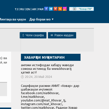
|
|
|
|
"Ховар FM"
TJ
RU
EN
AR
FAR
Минтақа ва ҷаҳон
Дар бораи мо

Чопи саҳифа
✉
Равон кардан
ХАБАРҲОИ МУҲИМТАРИН
р) ва
ӣ, ки
Ҳангоми истифодаи хабару маводи
сомона истинод ба www.khovar.tj
ҳатмӣ аст!
🕔
20:24, 20.Май 2024
Саҳифаҳои расмии АМИТ «Ховар» дар
шабакаҳои иҷтимоӣ:
facebook.com/niatkhovar,
t.me/niatkhovar,
youtube.com/@niat_Khovar_tj,
instagram.com/niat_khovar/,
twitter.com/niatkhovar, Радиои Ховар