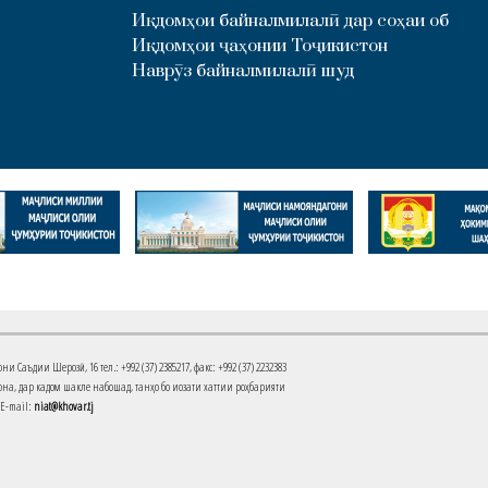
Иқдомҳои байналмилалӣ дар соҳаи об
Иқдомҳои ҷаҳонии Тоҷикистон
Наврӯз байналмилалӣ шуд
Саъдии Шерозӣ, 16 тел.: +992 (37) 2385217, факс: +992 (37) 2232383
на, дар кадом шакле набошад, танҳо бо иҷозати хаттии роҳбарияти
 E-mail:
niat@khovar.tj