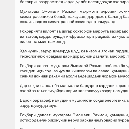
ба таври назаррас зиёд карда, ҷалби пасандозҳои аҳолиро 
Муҳтарам Эмомалӣ Раҳмон мақомоти иҷроияи ҳоким
хизматрасониҳои бонкӣ, махсусан, дар деҳот, баланд ба
соҳаи савдо ва хизматрасонӣ вазифадор намуданд.
Роҳбарияти вилоят ва дигар сохторҳои марбута вазифадо
ва татбиқ карда, рушди инфрасохтори рақамӣ, аз ҷумл
вилоят таъмин намоянд.
Ҳамчунин, зарур шумурда шуд, ки низоми ягонаи гардиш
технологияҳои рақамӣ дар идоракунии давлатӣ, маориф, т
Роҳбари давлат муҳтарам Эмомалӣ Раҳмон вобаста ба ҷ
калидии иқтисод, аз ҷумла кишоварзӣ ва савдо, ҳамчун
савияи дониши рақамии аҳолӣ андешидани чораҳои муасс
Дар соҳаи саноат ба масъалаи барқарор кардани корхон
аҳолӣ ва таъсиси ҷойҳои кории нав таваҷҷуҳ зоҳир намуда
Барои бартараф намудани мушкилоти соҳаи энергетика та
зарур шумурда шуд.
Роҳбари давлат муҳтарам Эмомалӣ Раҳмон, ҳамчунин,
истифодаи ғайриқонунии неруи барқ ва ҷамъоварии пурра