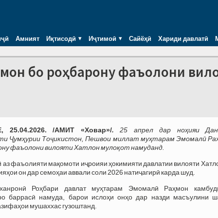
иҷӣ
Амният
Иқтисодӣ
Иҷтимоӣ
Сайёҳӣ
Хариди давлатӣ
ҳмон бо роҳбарону фаъолони вил
 25.04.2026. /АМИТ «Ховар»/
.
25 апрел дар ноҳияи Дан
ти Ҷумҳурии Тоҷикистон, Пешвои миллат муҳтарам Эмомалӣ Ра
ону фаъолони вилояти Хатлон мулоқот намуданд.
ӣ аз фаъолияти мақомоти иҷроияи ҳокимияти давлатии вилояти Хатл
ияҳои он дар семоҳаи аввали соли 2026 натиҷагирӣ карда шуд.
ханронӣ Роҳбари давлат муҳтарам Эмомалӣ Раҳмон камбуд
ро баррасӣ намуда, барои ислоҳи онҳо дар назди масъулини ш
азифаҳои мушаххас гузоштанд.