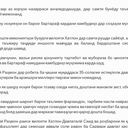
назар аз корҳои назарраси анҷомдодашуда, дар самти бунёду таъ
қӣ мемонанд.
у ноҳияҳои он барои бартараф кардани камбудиҳо дар соҳаҳои му
ти имкониятҳои бузурги вилояти Хатлон дар самти рушди сайёҳӣ, 
, таъмиру таҷдиди иншооти мавҷуда ва баланд бардоштани си
дӣ дода шавад.
амчунин, вазъи риояи қонунияту тартибот ва мубориза бо ҷиноятк
 ва бартараф намудани камбудиҳо муҳокима карда шуд.
Раҳмон дар робита ба ҷашни муқаддаси 35-солагии истиқлоли дав
 эҳтиром ба арзишҳои миллиро тақозои замон номиданд.
р як шаҳру ноҳия барои тозаву озода нигоҳ доштани манзили зист, о
орад.
овардани шароит барои таълими фарзандон, тарбияи насли наврас
зии ҷавонон ҳамчун неруи созандаи ҷомеа ва ғамхорӣ нисбат ба қи
д бояд ҳамеша дар маркази таваҷҷуҳи мо қарор дошта бошад.
 Раҳмон раиси вилояти Хатлон Давлаталӣ Саид ва роҳбарони як қ
 фаъолият дар семоҳаи аввали соли равон ба Сарвари давлат ҳис