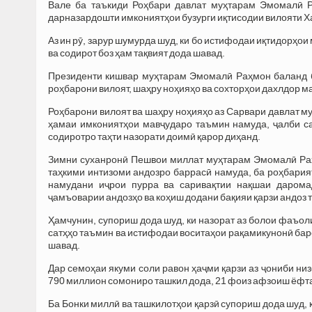
Вале ба таъкиди Роҳбари давлат муҳтарам Эмомалӣ Р
дарназардошти имкониятҳои бузурги иқтисодии вилояти Ха
Аз ин рӯ, зарур шумурда шуд, ки бо истифодаи иқтидорҳои
ва содирот боз ҳам тақвият дода шавад.
Президенти кишвар муҳтарам Эмомалӣ Раҳмон баланд б
роҳбарони вилоят, шаҳру ноҳияҳо ва сохторҳои дахлдор 
Роҳбарони вилоят ва шаҳру ноҳияҳо аз Сарвари давлат 
ҳамаи имкониятҳои мавҷударо таъмин намуда, ҷалби са
содиротро таҳти назорати доимӣ қарор диҳанд.
Зимни суханронӣ Пешвои миллат муҳтарам Эмомалӣ Раҳ
таҳкими интизоми андозро баррасӣ намуда, ба роҳбария
намудани иҷрои пурра ва саривақтии нақшаи даромад
ҷамъоварии андозҳо ва коҳиш додани бақияи қарзи андоз 
Ҳамчунин, супориш дода шуд, ки назорат аз болои фаъоли
сатҳҳо таъмин ва истифодаи воситаҳои рақамикунонӣ б
шавад.
Дар семоҳаи якуми соли равон ҳаҷми қарзи аз ҷониби ни
790 миллион сомониро ташкил дода, 21 фоиз афзоиш ёфта
Ба Бонки миллӣ ва ташкилотҳои қарзӣ супориш дода шуд, 