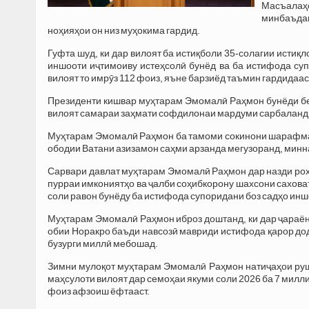
Масъалаҳо
минбаъдаи
ноҳияҳои он низ муҳокима гардид.
Гуфта шуд, ки дар вилоят ба истиқболи 35-солагии истиқ
иншооти иҷтимоиву истеҳсолӣ бунёд ва ба истифода су
вилоят то имрӯз 112 фоиз, яъне барзиёд таъмин гардидаас
Президенти кишвар муҳтарам Эмомалӣ Раҳмон бунёди бе
вилоят самараи заҳмати софдилонаи мардуми сарбаланди 
Муҳтарам Эмомалӣ Раҳмон ба тамоми сокинони шарафманд
ободии Ватани азизамон саҳми арзанда мегузоранд, минн
Сарвари давлат муҳтарам Эмомалӣ Раҳмон дар назди роҳб
пурраи имкониятҳо ва ҷалби соҳибкорону шахсони сахова
соли равон бунёду ба истифода супоридани боз садҳо ин
Муҳтарам Эмомалӣ Раҳмон иброз доштанд, ки дар ҷараён
обии Норакро баъди навсозӣ мавриди истифода қарор дод
бузурги миллӣ мебошад.
Зимни мулоқот муҳтарам Эмомалӣ Раҳмон натиҷаҳои рушд
маҳсулоти вилоят дар семоҳаи якуми соли 2026 ба 7 милл
фоиз афзоиш ёфтааст.