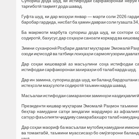
Супориш дода шуд, ки истифодаи сарфакоронаи неруи б
тарғиботӣ тақвият дода шавад.
Гуфта шуд, ки дар моҳҳои январ — марти соли 2026 гард
баробар гардида, нисбат ба ҳамин давраи соли гузашта 3
Ба мақомоти марбута супориш дода шуд, ки сохтори со
содиротӣ, бахусус дар соҳаҳои саноати коркард ва кишова
Зимни суханронӣ Роҳбари давлат муҳтарам Эмомалӣ Раҳм
озоди иқтисодӣ ва татбиқи лоиҳаҳои сармоягузории давла
Дар соҳаи кишоварзӣ аз масъулини соҳа истифодаи са
истифодаи сарфакоронаи захираҳои об талаб карда шуд.
Дар ин замина, супориш дода шуд, ки баланд бардоштани 
истеҳсоли маҳсулоти содиротӣ таъмин карда шавад.
Масъалаи истифодаи самараноки заминҳои наздиҳавлигӣ в
Президенти кишвар муҳтарам Эмомалӣ Раҳмон таъмини шу
беҳтар намудани сатҳи зиндагии мардумро аз афзалия
сатҳҳо фаъолияти ҷиддиву самарабахшро талаб намудан
Дар соҳаи маориф ба масъалаи мутобиқ намудани имкон
ва томактабӣ, таъмини муассисаҳо бо омӯзгорони баланд
шуд.