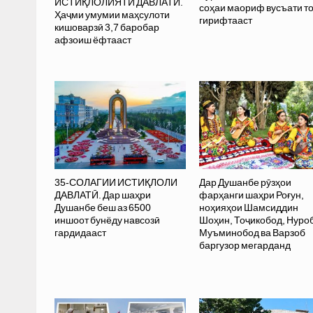
ИСТИҚЛОЛИЯТИ ДАВЛАТӢ.
соҳаи маориф вусъати т
Ҳаҷми умумии маҳсулоти
гирифтааст
кишоварзӣ 3,7 баробар
афзоиш ёфтааст
35-СОЛАГИИ ИСТИҚЛОЛИ
Дар Душанбе рӯзҳои
ДАВЛАТӢ. Дар шаҳри
фарҳанги шаҳри Роғун,
Душанбе беш аз 6500
ноҳияҳои Шамсиддин
иншоот бунёду навсозӣ
Шоҳин, Тоҷикобод, Нуро
гардидааст
Муъминобод ва Варзоб
баргузор мегарданд