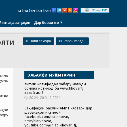
|
|
|
|
"Ховар FM"
TJ
RU
EN
AR
FAR
Минтақа ва ҷаҳон
Дар бораи мо
ояти

Чопи саҳифа
✉
Равон кардан
ХАБАРҲОИ МУҲИМТАРИН
ғара
ҳмон
Ҳангоми истифодаи хабару маводи
сомона истинод ба www.khovar.tj
ҳатмӣ аст!
он ва
🕔
20:24, 20.Май 2024
Саҳифаҳои расмии АМИТ «Ховар» дар
иҳои
шабакаҳои иҷтимоӣ:
аҳру
facebook.com/niatkhovar,
t.me/niatkhovar,
youtube.com/@niat_Khovar_tj,