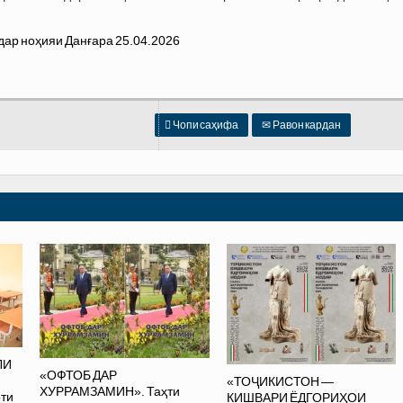

Чопи саҳифа
✉
Равон кардан
ЛИ
«ОФТОБ ДАР
«ТОҶИКИСТОН —
ХУРРАМЗАМИН». Таҳти
оти
КИШВАРИ ЁДГОРИҲОИ