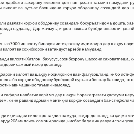
и дарёфти захираву имкониятҳои нав ҷиҳати таъмин намудани р
 вилоят ва вусъат бахшидани корҳои ободониву созандагӣ дар ш
лоли давлатӣ корҳои ободониву созандагӣ босуръат идома дошта, ҳа
порида шудаанд. Дар маҷмуъ, иҷрои нақшаи бунёди иншооти ҷашнӣ
т.
ш аз 7000 иншооту биноҳои истеҳсоливу иҷтимоиро дар шаҳру ноҳи
вилоят ва соҳибкорони ватандӯст арзёбӣ намуданд.
и вилояти Хатлон, бахусус, соҳибкорону шахсони саховатпеша, ки
атдории самимӣ изҳор доштанд.
арони вилоят ва шаҳру ноҳияҳои он вазифа гузоштанд, ки бо исти
тпеша ба корҳои ободониву бунёдкорӣ суръати бештар бахшида, то 
шооти нави ҷашниро таъмин намоянд.
и сафари навбатии корӣ мо дар шаҳри Норак агрегати ҳафтуми нер
ем, ки ин раванд идомаи мантиқии корҳои созандагӣ ба истиқболи 
и иқтисодии вилоятро таҳлил намуда, изҳор доштанд, ки ҳаҷми ма
иарду 208 миллион сомонӣ расида, нисбат ба ҳамин давраи соли гуза