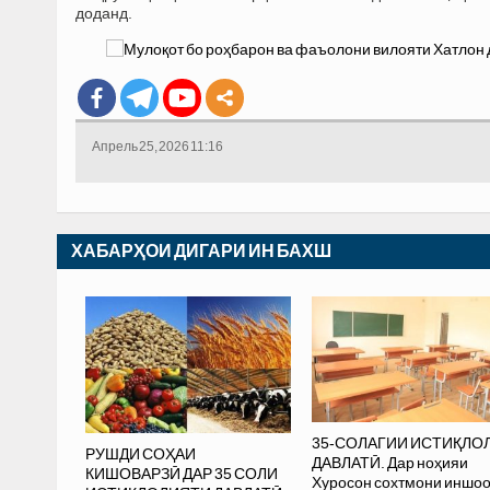
доданд.
Апрель 25, 2026 11:16
ХАБАРҲОИ ДИГАРИ ИН БАХШ
35-СОЛАГИИ ИСТИҚЛО
РУШДИ СОҲАИ
ДАВЛАТӢ. Дар ноҳияи
КИШОВАРЗӢ ДАР 35 СОЛИ
Хуросон сохтмони иншо