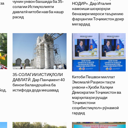
чунин унвон бахшида ба 35-
оза
НОДИР». Дар Италия
солагии Истиқлолияти
намоиши шоҳкорҳои
давлатӣ китоби нав ба нашр
беназири мероси таърихию
расид
фарҳангии Тоҷикистон доир
мегардад
35-СОЛАГИИ ИСТИҚЛОЛИ
Китоби Пешвои миллат
ДАВЛАТӢ. Дар Панҷакент 40
Эмомалӣ Раҳмон таҳти
бинои баландошёна ба
унвони «Ҳизби Халқии
бод,
истифода дода мешавад
Демократии Тоҷикистон ва
марҳилаҳои рушди
Тоҷикистони
соҳибистиқлол» рӯнамоӣ
гардид