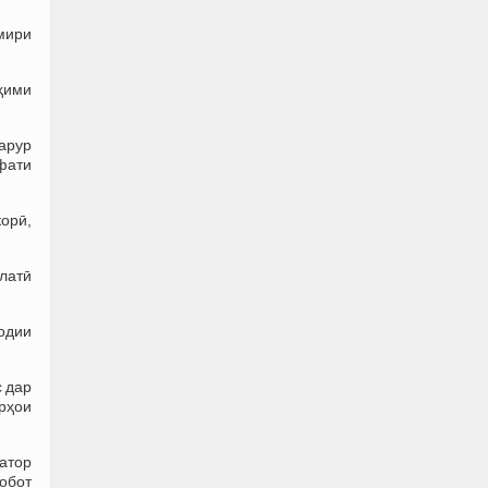
мири
ҳими
зарур
фати
орӣ,
латӣ
бодии
 дар
шрҳои
атор
обот