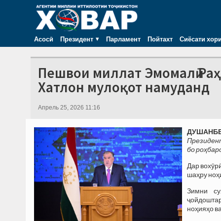
Асосӣ
Президент
Парламент
Пойтахт
Сиёсати хор
Пешвои миллат Эмомалӣ Ра
Хатлон мулоқот намуданд
Апрель 25, 2026 11:16
ДУШАНБЕ,
Президен
бо роҳбар
Дар вохӯр
шаҳру ноҳ
Зимни су
ҷойдошта
ноҳияҳо в