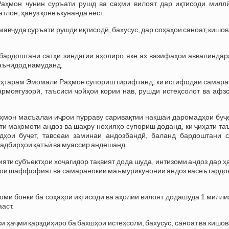
аҳмон чунин суръати рушд ва саҳми вилоят дар иқтисоди миллӣ
тлон, ҳанӯз қонеъкунанда нест.
 мавҷуда суръати рушди иқтисодӣ, бахусус, дар соҳаҳои саноат, кишо
ардоштани сатҳи зиндагии аҳолиро яке аз вазифаҳои аввалиндар
маънидод намуданд.
муҳтарам Эмомалӣ Раҳмон супориш гирифтанд, ки истифодаи самара
рмоягузорӣ, таъсиси ҷойҳои кории нав, рушди истеҳсолот ва афз
мон масъалаи иҷрои пурраву саривақтии нақшаи даромадҳои буҷе
ти мақомоти андоз ва шаҳру ноҳияҳо супориш доданд, ки ҷиҳати т
ҳои буҷет, тавсеаи заминаи андозбандӣ, баланд бардоштани с
тадбирҳои қатъӣ ва муассир андешанд.
яти субъектҳои хоҷагидор тақвият дода шуда, интизоми андоз дар 
арои шаффофият ва самаранокии маъмурикунонии андоз васеъ гардо
зоми бонкӣ ба соҳаҳои иқтисодӣ ва аҳолии вилоят додашуда 1 милл
аст.
ки ҳаҷми қарздиҳиро ба бахшҳои истеҳсолӣ, бахусус, саноат ва кишо