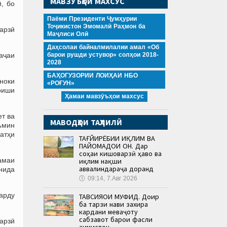
МАВЗӮЪҲОИ МАХСУС
, бо
Паёми Президенти Ҷумҳурии
Тоҷикистон Эмомалӣ Раҳмон ба
варзӣ
Маҷлиси Олӣ
Даҳсолаи байналмилалии амал «Об
аҷаи
барои рушди устувор» солҳои 2018-
2028
БАҲОГУЗОРИИ ЛОИҲАИ НБО
ноки
«РОҒУН»
оиши
Ҳамаи мавзӯъҳои махсус
т ва
МАВОДҲОИ ТАҲЛИЛӢ
аъмин
атҳи
ТАҒЙИРЁБИИ ИҚЛИМ ВА
ПАЙОМАДҲОИ ОН. Дар
соҳаи кишоварзӣ ҳаво ва
ҳамаи
иқлим нақши
аввалиндараҷа доранд
нида
🕔
09:14, 7.Авг 2026
иарду
ТАВСИЯҲОИ МУФИД. Доир
ба тарзи нави захира
кардани меваҷоту
сабзавот барои фасли
варзӣ
зимистон