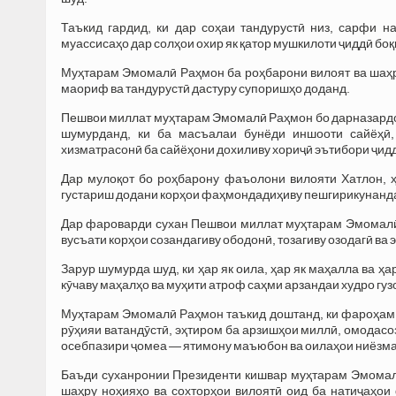
Таъкид гардид, ки дар соҳаи тандурустӣ низ, сарфи 
муассисаҳо дар солҳои охир як қатор мушкилоти ҷиддӣ бо
Муҳтарам Эмомалӣ Раҳмон ба роҳбарони вилоят ва шаҳр
маориф ва тандурустӣ дастуру супоришҳо доданд.
Пешвои миллат муҳтарам Эмомалӣ Раҳмон бо дарназардош
шумурданд, ки ба масъалаи бунёди иншооти сайёҳӣ
хизматрасонӣ ба сайёҳони дохиливу хориҷӣ эътибори ҷид
Дар мулоқот бо роҳбарону фаъолони вилояти Хатлон, ҳ
густариш додани корҳои фаҳмондадиҳиву пешгирикунанда
Дар фароварди сухан Пешвои миллат муҳтарам Эмомалӣ 
вусъати корҳои созандагиву ободонӣ, тозагиву озодагӣ ва
Зарур шумурда шуд, ки ҳар як оила, ҳар як маҳалла ва ҳа
кӯчаву маҳалҳо ва муҳити атроф саҳми арзандаи худро гуз
Муҳтарам Эмомалӣ Раҳмон таъкид доштанд, ки фароҳам 
рӯҳияи ватандӯстӣ, эҳтиром ба арзишҳои миллӣ, омодасо
осебпазири ҷомеа — ятимону маъюбон ва оилаҳои ниёзман
Баъди суханронии Президенти кишвар муҳтарам Эмомалӣ
шаҳру ноҳияҳо ва сохторҳои вилоятӣ оид ба натиҷаҳои