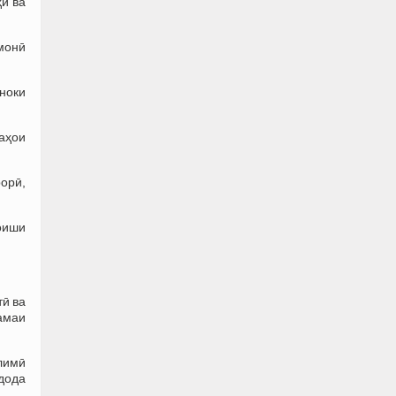
ӣ ва
омонӣ
ноки
аҳои
орӣ,
зоиши
ӣ ва
амаи
лимӣ
 дода