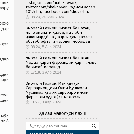
instagram.com/niat_khovar/,
ушди
twitter.com/niatkhovar, Радиои Ховар
аҳру
101.5 fm, facebook.com/khovarfm/
🕔
08:23, 20.Май 2024
зорҳо
Эмомалӣ Раҳмон: Хизмат ба Ватан,
 дар
яъне хизмати ҳарбӣ, мактаби
ҷавонмардӣ ва давраи ҳаматарафа
обутоб ёфтани ҷавонон мебошад
яҳои
🕔
08:24, 5.Апр 2024
Эмомалӣ Раҳмон: Хизмат ба Ватан –
 дар
Модар қарзи фарзандии ҳар як ҷавон
ба ҳисоб меравад
🕔
17:18, 3.Апр 2024
фодаи
охири
Эмомалӣ Раҳмон: Ман ҳамчун
Сарфармондеҳи Олии Қувваҳои
Мусаллаҳ ҳар як сарбозро мисли
угоҳи
фарзанди худ дӯст медорам
ҷашни
🕔
11:27, 3.Апр 2024
Ҳамаи маводҳои бахш
ҷмӯи
шта 8