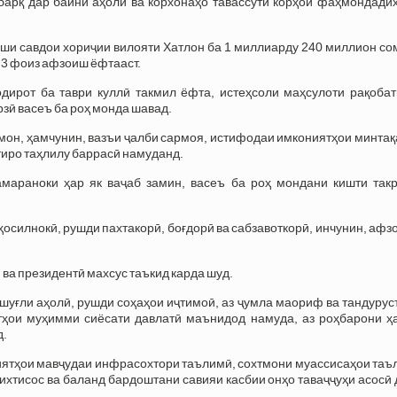
арқ дар байни аҳолӣ ва корхонаҳо тавассути корҳои фаҳмондадиҳ
иши савдои хориҷии вилояти Хатлон ба 1 миллиарду 240 миллион с
4,3 фоиз афзоиш ёфтааст.
дирот ба таври куллӣ такмил ёфта, истеҳсоли маҳсулоти рақобат
рзӣ васеъ ба роҳ монда шавад.
он, ҳамчунин, вазъи ҷалби сармоя, истифодаи имкониятҳои минтақ
тиро таҳлилу баррасӣ намуданд.
мараноки ҳар як ваҷаб замин, васеъ ба роҳ мондани кишти такр
ҳосилнокӣ, рушди пахтакорӣ, боғдорӣ ва сабзавоткорӣ, инчунин, аф
а президентӣ махсус таъкид карда шуд.
ғли аҳолӣ, рушди соҳаҳои иҷтимоӣ, аз ҷумла маориф ва тандуруст
тҳои муҳимми сиёсати давлатӣ маънидод намуда, аз роҳбарони ҳ
д.
иятҳои мавҷудаи инфрасохтори таълимӣ, сохтмони муассисаҳои таъ
ихтисос ва баланд бардоштани савияи касбии онҳо таваҷҷуҳи асосӣ