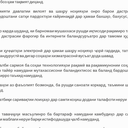
боз ҳам тақвият диҳанд.
ияти давлатии вилоят ва шаҳру ноҳияҳои онро барои дастр
рдоштани сатҳи пардохтҳои ғайринақдӣ дар ҳамаи бахшҳо, бахусус
р карда шуданд, ки барномаи мушаххаси рушди иқтисоди рақамиро 
а дастрасии фарогир ба интернети баландсуръатро дар тамоми ҳу
и ҳуҷҷатҳои электронӣ дар ҳамаи шаҳру ноҳияҳо ҷорӣ гардида, та
андурустӣ ва дигар соҳаҳои хизматрасонӣ вусъат дода шавад.
алби сармоя ба соҳаи технологияҳои рақамӣ ва рақамикунонии соҳ
ин тайёр намудани мутахассисони баландихтисос ва баланд бардош
ирро таъкид намуданд.
аҳои аз фаъолият бозмонда, ба рушди саноати коркард, таъмини ш
нд.
тбиқи саривақтии лоиҳаҳо дар самти коҳиш додани талафоти неруи
 таваҷҷуҳи масъулинро ба бартараф намудани камбудиҳо дар с
и маблағи неруи барқи истифодашуда ҷалб намуданд.