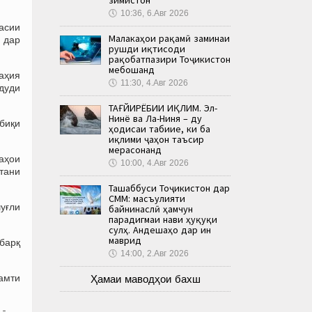
🕔
10:36, 6.Авг 2026
асии
Малакаҳои рақамӣ заминаи
, дар
рушди иқтисоди
рақобатпазири Тоҷикистон
мебошанд
таҳия
🕔
11:30, 4.Авг 2026
дуди
ТАҒЙИРЁБИИ ИҚЛИМ. Эл-
Нинё ва Ла-Ниня – ду
тбиқи
ҳодисаи табиие, ки ба
иқлими ҷаҳон таъсир
мерасонанд
аҳои
🕔
10:00, 4.Авг 2026
тани
Ташаббуси Тоҷикистон дар
СММ: масъулияти
уғли
байнинаслӣ ҳамчун
парадигмаи нави ҳуқуқи
сулҳ. Андешаҳо дар ин
маврид
 барқ
🕔
14:00, 2.Авг 2026
амти
Ҳамаи маводҳои бахш