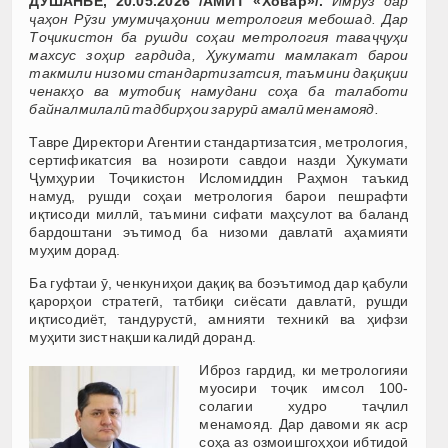
ДУШАНБЕ, 20.05.2026 /АМИТ «Ховар»/.
Имрӯз дар
ҷаҳон Рӯзи умумиҷаҳонии метрология мебошад. Дар
Тоҷикистон ба рушди соҳаи метрология таваҷҷуҳи
махсус зоҳир гардида, Ҳукумати мамлакат барои
такмили низоми стандартизатсия, таъмини дақиқии
ченакҳо ва мутобиқ намудани соҳа ба талаботи
байналмилалӣ тадбирҳои зарурӣ амалӣ менамояд.
Тавре Директори Агентии стандартизатсия, метрология,
сертификатсия ва нозироти савдои назди Ҳукумати
Ҷумҳурии Тоҷикистон Исломиддин Раҳмон таъкид
намуд, рушди соҳаи метрология барои пешрафти
иқтисоди миллӣ, таъмини сифати маҳсулот ва баланд
бардоштани эътимод ба низоми давлатӣ аҳамияти
муҳим дорад.
Ба гуфтаи ӯ, ченкуниҳои дақиқ ва боэътимод дар қабули
қарорҳои стратегӣ, татбиқи сиёсати давлатӣ, рушди
иқтисодиёт, тандурустӣ, амнияти техникӣ ва ҳифзи
муҳити зист нақши калидӣ доранд.
Иброз гардид, ки метрологияи
муосири тоҷик имсол 100-
солагии худро таҷлил
менамояд. Дар давоми як аср
соҳа аз озмоишгоҳҳои ибтидоӣ