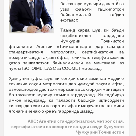
ба сохтори муосири давлатӣ ва
узви фаъоли ташкилотҳои
байналмилалӣ табдил
ёфтааст.
Таъкид карда шуд, ки баъди
соҳибистиқлол гардидани
Ҷумҳурии Тоҷикистон
фаъолияти Агентии «Тоҷикстандарт» дар самтҳои
стандартизатсия, метрология, сертификатсия ва
нозироти савдо тақвият ёфта, Тоҷикистон имрӯз аъзои як
қатор ташкилотҳои байналмилалӣ ва минтақавӣ, аз
ҷумла ISO, OIML, EASC ва COOMET мебошад.
Ҳамчунин гуфта шуд, ки солҳои охир заминаи моддию
техникии соҳаи метрология дар ҷумҳурӣ таҳким ёфта,
озмоишгоҳҳои дастгоҳи марказӣ ва сохторҳои минтақавӣ
бо таҷҳизоти муосир таъмин гардидаанд. Ин тадбирҳо
имкон медиҳанд, ки талаботи бахшҳои иқтисодиёти
кишвар дар самти назорати сифати маҳсулот ва таъмини
ягонагии ченакҳо қонеъ гардонида шавад.
АКС: Агентии стандартизатсия, метрология,
сертификатсия ва нозироти савдои назди Ҳукумати
Ҷумҳурии Тоҷикистон