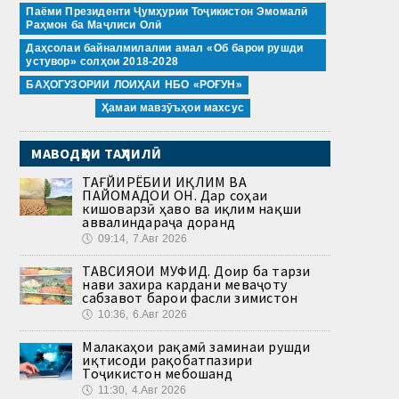
Паёми Президенти Ҷумҳурии Тоҷикистон Эмомалӣ
Раҳмон ба Маҷлиси Олӣ
Даҳсолаи байналмилалии амал «Об барои рушди
устувор» солҳои 2018-2028
БАҲОГУЗОРИИ ЛОИҲАИ НБО «РОҒУН»
Ҳамаи мавзӯъҳои махсус
МАВОДҲОИ ТАҲЛИЛӢ
ТАҒЙИРЁБИИ ИҚЛИМ ВА
ПАЙОМАДҲОИ ОН. Дар соҳаи
кишоварзӣ ҳаво ва иқлим нақши
аввалиндараҷа доранд
🕔
09:14, 7.Авг 2026
ТАВСИЯҲОИ МУФИД. Доир ба тарзи
нави захира кардани меваҷоту
сабзавот барои фасли зимистон
🕔
10:36, 6.Авг 2026
Малакаҳои рақамӣ заминаи рушди
иқтисоди рақобатпазири
Тоҷикистон мебошанд
🕔
11:30, 4.Авг 2026