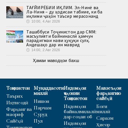
ТАҒЙИРЁБИИ ИҚЛИМ. Эл-Нинё ва
Ла-Ниня – ду ҳодисаи табиие, ки ба
иқлими ҷаҳон таъсир мерасонанд
🕔
10:00, 4.Авг 2026
Ташаббуси Тоҷикистон дар СММ:
масъулияти байнинаслӣ ҳамчун
парадигмаи нави ҳуқуқи сулҳ.
Андешаҳо дар ин маврид
🕔
14:00, 2.Авг 2026
Ҳамаи маводҳои бахш
Тоҷикистон
Муқаддасоти
Иқдомҳои
Мавзеъҳои
миллӣ
ҷаҳонии
фарҳангию
Таърих
Тоҷикистон
сайёҳӣ
Нишон
Иқтисодӣ
Иқдомҳои
Боғи
Парчам
Фарҳанг ва
байналмилалӣ
миллӣ
маориф
Суруд
дар соҳаи об
Саразм
Сайёҳӣ
Пул
Иқдомҳои
Ҳисор
Тоҷикистон