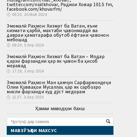
twitter.com/niatkhovar, Радиои Ховар 101.5 fm,
facebook.com/khovarfm/
🕔
08:23, 20.Май 2024
Эмомалӣ Раҳмон: Хизмат ба Ватан, яъне
хизмати ҳарбӣ, мактаби ҷавонмардӣ ва
давраи ҳаматарафа обутоб ёфтани ҷавонон
мебошад
🕔
08:24, 5.Апр 2024
Эмомалӣ Раҳмон: Хизмат ба Ватан – Модар
қарзи фарзандии ҳар як ҷавон ба ҳисоб
меравад
🕔
17:18, 3.Апр 2024
Эмомалӣ Раҳмон: Ман ҳамчун Сарфармондеҳи
Олии Қувваҳои Мусаллаҳ ҳар як сарбозро
мисли фарзанди худ дӯст медорам
🕔
11:27, 3.Апр 2024
Ҳамаи маводҳои бахш
МАВЗӮЪҲОИ МАХСУС