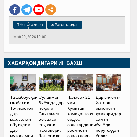

Чопи саҳифа
✉
Равон кардан
Май 20, 2026 19:00
ХАБАРҲОИ ДИГАРИ ИН БАХШ
Ташаббусҳои
Сулаймон
Ҷаласаи 21-
Дар вилояти
глобалии
Зиёзода дар
уми
Хатлон
Тоҷикистон
ноҳияи
Кумитаи
имконоти
дар
Спитамен
ҳамоҳангсоз
ҳамкорӣ дар
масъалаи
бо вазъи
оид ба
самти
обу иқлим
соҳаҳои
содагардонии
бунёди
дар
пахтакорӣ,
расмиёти
неругоҳҳои
муколамаи
боғдорӣ ва
савдо доир
барқӣ