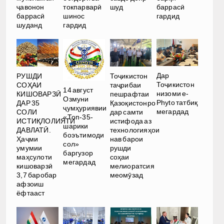
ҷавонон
токпарварӣ
шуд
баррасӣ
баррасӣ
шинос
гардид
шуданд
гардид
Дар
РУШДИ
Тоҷикистон
Тоҷикистон
СОҲАИ
таҷрибаи
14 август
низоми e-
КИШОВАРЗӢ
пешрафтаи
Озмуни
Phyto татбиқ
ДАР 35
Қазоқистонро
ҷумҳуриявии
мегардад
СОЛИ
дар самти
«Топ-35-
ИСТИҚЛОЛИЯТИ
истифода аз
шарики
ДАВЛАТӢ.
технологияҳои
боэътимоди
Ҳаҷми
нав барои
сол»
умумии
рушди
баргузор
маҳсулоти
соҳаи
мегардад
кишоварзӣ
мелиоратсия
3,7 баробар
меомӯзад
афзоиш
ёфтааст