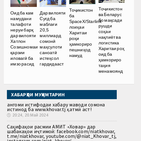
Тоҷикистон
Тоҷикистон
Оид ба кам
Дар вилояти
ва Беларус
ба
намудани
Суғд ба
бо мақсади
SpaceX/Starlink
талафоти
маблағи
рушди
лоиҳаи
неруи барқ
20,5
соҳаи
Харитаи
дар вилояти
миллиард
нақлиёт ва
роҳи
Хатлон
сомонӣ
логистика
ҳамкориро
Созишномаи
маҳсулоти
Харитаи роҳ
пешниҳод
қарзии
саноатӣ
оид ба
намуд
иловагӣ ба
истеҳсол
ҳамкориро
имзо расид
гардидааст
таҳия
менамоянд
ХАБАРҲОИ МУҲИМТАРИН
Ҳангоми истифодаи хабару маводи сомона
истинод ба www.khovar.tj ҳатмӣ аст!
🕔
20:24, 20.Май 2024
Саҳифаҳои расмии АМИТ «Ховар» дар
шабакаҳои иҷтимоӣ: facebook.com/niatkhovar,
t.me/niatkhovar, youtube.com/@niat_Khovar_tj,
instagram.com/niat_khovar/,