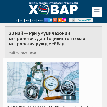
☰
|
|
|
|
"Ховар FM"
TJ
RU
EN
AR
FAR
20 май — Рӯзи умумиҷаҳонии
метрология: дар Тоҷикистон соҳаи
метрология рушд меёбад
Май 20, 2026 19:00