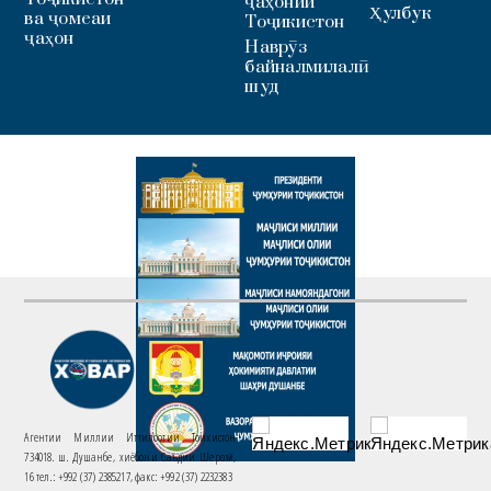
ҷаҳонии
Ҳулбук
ва ҷомеаи
Тоҷикистон
ҷаҳон
Наврӯз
байналмилалӣ
шуд
Агентии Миллии Иттилоотии Тоҷикистон
734018. ш. Душанбе, хиёбони Саъдии Шерозӣ,
16 тел.: +992 (37) 2385217, факс: +992 (37) 2232383