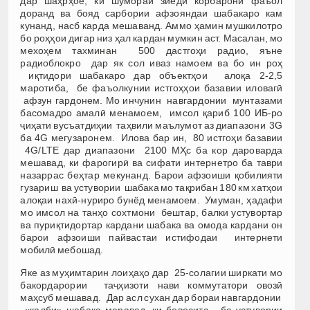
дар шаҳрҳое, ки шумораи зиёди корбарони фаъол
доранд ва бояд сарбории афзояндаи шабакаро кам
кунанд, насб карда мешаванд. Аммо ҳамин мушкилотро
бо роҳҳои дигар низ ҳал кардан мумкин аст. Масалан, мо
мехоҳем тахминан 500 дастгоҳи радио, яъне
радиоблокро дар як сол иваз намоем ва бо ин роҳ
иқтидори шабакаро дар объектҳои алоқа 2-2,5
маротиба, бе фаъолкунии истгоҳҳои базавии иловагӣ
афзун гардонем. Мо инчунин навгардонии мунтазами
басомадро амалӣ менамоем, имсол қариб 100 ИБ-ро
ҷиҳати вусъатдиҳии таҳвили маълумот аз диапазони 3G
ба 4G мегузаронем. Илова бар ин, 80 истгоҳи базавии
4G/LTE дар диапазони 2100 МҲс ба кор дароварда
мешавад, ки фарогирӣ ва сифати интернетро ба таври
назаррас беҳтар мекунанд. Барои афзоиши қобилияти
гузариш ва устувории шабака мо тақрибан 180 км хатҳои
алоқаи нахӣ-нуриро бунёд менамоем. Умуман, ҳадафи
мо имсол на танҳо сохтмони бештар, балки устувортар
ва пуриқтидортар кардани шабака ва омода кардани он
барои афзоиши пайвастаи истифодаи интернети
мобилӣ мебошад.
Яке аз муҳимтарин лоиҳаҳо дар 25-солагии ширкати мо
бакордарории таҷҳизоти нави коммутатори овозӣ
маҳсуб мешавад. Дар асл сухан дар бораи навгардонии
«қалби» шабака меравад, ки бевосита ба устувории