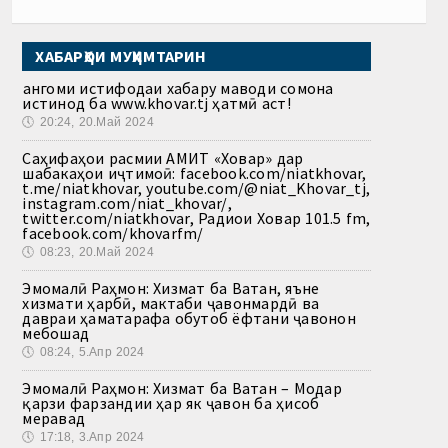
ХАБАРҲОИ МУҲИМТАРИН
Ҳангоми истифодаи хабару маводи сомона
истинод ба www.khovar.tj ҳатмӣ аст!
🕔
20:24, 20.Май 2024
Саҳифаҳои расмии АМИТ «Ховар» дар
шабакаҳои иҷтимоӣ: facebook.com/niatkhovar,
t.me/niatkhovar, youtube.com/@niat_Khovar_tj,
instagram.com/niat_khovar/,
twitter.com/niatkhovar, Радиои Ховар 101.5 fm,
facebook.com/khovarfm/
🕔
08:23, 20.Май 2024
Эмомалӣ Раҳмон: Хизмат ба Ватан, яъне
хизмати ҳарбӣ, мактаби ҷавонмардӣ ва
давраи ҳаматарафа обутоб ёфтани ҷавонон
мебошад
🕔
08:24, 5.Апр 2024
Эмомалӣ Раҳмон: Хизмат ба Ватан – Модар
қарзи фарзандии ҳар як ҷавон ба ҳисоб
меравад
🕔
17:18, 3.Апр 2024