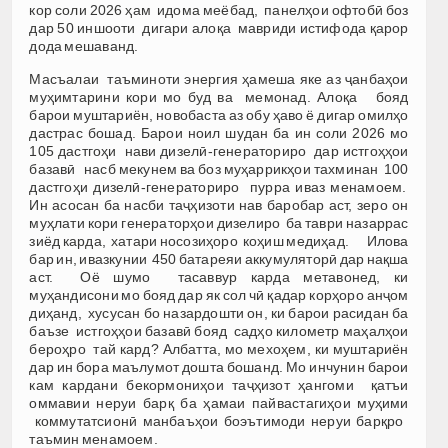
кор соли 2026 ҳам идома меёбад, панелҳои офтобӣ боз
дар 50 иншооти дигари алоқа мавриди истифода қарор
дода мешаванд.
Масъалаи таъминоти энергия ҳамеша яке аз ҷанбаҳои
муҳимтарини кори мо буд ва мемонад. Алоқа бояд
барои муштариён, новобаста аз обу ҳаво ё дигар омилҳо
дастрас бошад. Барои ноил шудан ба ин соли 2026 мо
105 дастгоҳи нави дизелӣ-генераториро дар истгоҳҳои
базавӣ насб мекунем ва боз муҳаррикҳои тахминан 100
дастгоҳи дизелӣ-генераториро пурра иваз менамоем.
Ин асосан ба насби таҷҳизоти нав баробар аст, зеро он
муҳлати кори генераторҳои дизелиро ба таври назаррас
зиёд карда, хатари носозиҳоро коҳиш медиҳад. Илова
бар ин, ивазкунии 450 батареяи аккумуляторӣ дар нақша
аст. Оё шумо тасаввур карда метавонед, ки
муҳандисони мо бояд дар як сол чӣ қадар корҳоро анҷом
диҳанд, хусусан бо назардошти он, ки барои расидан ба
баъзе истгоҳҳои базавӣ бояд садҳо километр маҳалҳои
бероҳро тай кард? Албатта, мо мехоҳем, ки муштариён
дар ин бора маълумот дошта бошанд. Мо инчунин барои
кам кардани бекормониҳои таҷҳизот ҳангоми қатъи
оммавии неруи барқ ​​ба ҳамаи пайвастагиҳои муҳими
коммутатсионӣ манбаъҳои боэътимоди неруи барқро ​​​​
таъмин менамоем.