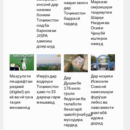
Маркази
нақши занон
инсонӣ дар
омӯзишҳои
дар
низоми
таҳқиқотии
Тоҷикистон
бонкии
Шарқи
баррасӣ
Тоҷикистон
Наздик ва
гардид
оид ба
Осиёи
барномаи
Ҷанубӣ
JISPA
иштирок
ҳамоиш
намуд
доир шуд
Имрӯз дар
Дар ноҳияи
Маҳсулоти
Дар
водиҳои
Исмоили
пешрафтаи
Душанбе
Тоҷикистон
Сомонӣ
рақамӣ
176 кило
ҳаво то 33
намоишҳои
(digital)-ро
гӯшти
дараҷа гарм
фурӯши
кӣ ва чӣ гуна
бедонаи ба
мешавад
либос ва
таҳия
талаботи
лавозимоти
менамояд
бехатарӣ
мактабӣ
ҷавобгӯнабуда
идома
мусодира
дорад
гардид