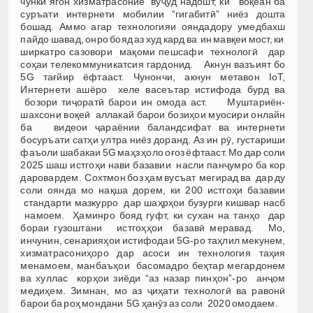
чунки ягон хизматрасоние вуҷуд надошт, ки воқеан ба
суръати интернети мобилии “гигабитӣ” ниёз дошта
бошад. Аммо агар технологияи ояндадору умедбахш
пайдо шавад, онро бояд аз худ кард ва ин мавқеи мост, ки
ширкатро сазовори мақоми пешсафи технологӣ дар
соҳаи телекоммуникатсия гардонид. Акнун вазъият бо
5G тағйир ёфтааст. Чунончи, акнун метавон IoT,
Интернети ашёро хеле васеътар истифода бурд ва
бозори тиҷоратӣ барои ин омода аст. Муштариён-
шахсони воқеӣ аллакай барои бозиҳои муосири онлайн
ба видеои ҷараёнии баландсифат ва интернети
босуръати сатҳи ултра ниёз доранд. Аз ин рӯ, густариши
фаъоли шабакаи 5G маҳз ҳоло оғоз ёфтааст. Мо дар соли
2025 шаш истгоҳи нави базавии насли панҷумро ба кор
даровардем. Сохтмон боз ҳам вусъат мегирад ва дар ду
соли оянда мо нақша дорем, ки 200 истгоҳи базавии
стандарти мазкурро дар шаҳрҳои бузурги кишвар насб
намоем. Ҳаминро бояд гуфт, ки сухан на танҳо дар
бораи гузоштани истгоҳҳои базавӣ меравад. Мо,
инчунин, сенарияҳои истифодаи 5G-ро таҳлил мекунем,
хизматрасониҳоро дар асоси ин технология таҳия
менамоем, манбаъҳои басомадро беҳтар мегардонем
ва хуллас корҳои зиёди “аз назар пинҳон”-ро анҷом
медиҳем. Зимнан, мо аз ҷиҳати технологӣ ва равонӣ
барои ба роҳ мондани 5G ҳанӯз аз соли 2020 омодаем.