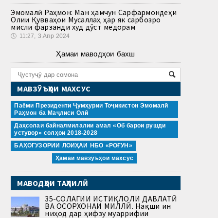
Эмомалӣ Раҳмон: Ман ҳамчун Сарфармондеҳи
Олии Қувваҳои Мусаллаҳ ҳар як сарбозро
мисли фарзанди худ дӯст медорам
🕔
11:27, 3.Апр 2024
Ҳамаи маводҳои бахш
МАВЗӮЪҲОИ МАХСУС
Паёми Президенти Ҷумҳурии Тоҷикистон Эмомалӣ
Раҳмон ба Маҷлиси Олӣ
Даҳсолаи байналмилалии амал «Об барои рушди
устувор» солҳои 2018-2028
БАҲОГУЗОРИИ ЛОИҲАИ НБО «РОҒУН»
Ҳамаи мавзӯъҳои махсус
МАВОДҲОИ ТАҲЛИЛӢ
35-СОЛАГИИ ИСТИҚЛОЛИ ДАВЛАТӢ
ВА ОСОРХОНАИ МИЛЛӢ. Нақши ин
ниҳод дар ҳифзу муаррифии