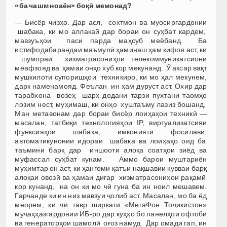
«ба чашм ноаён»
бо
қӣ
мемонад
?
— Бисёр чизҳо. Дар асл, сохтмон ва муосиргардонии
шабака, ки мо аллакай дар бораи он суҳбат кардем,
мавзуъҳои паси парда маҳсуб меёбанд. Ба
истифодабарандаи маъмулӣ ҳаминаш ҳам кифоя аст, ки
шумораи хизматрасониҳои телекоммуникатсионӣ
меафзояд ва ҳамаи онҳо хуб кор мекунанд. Ӯ аксар вақт
мушкилоти супоришҳои техникиро, ки мо ҳал мекунем,
дарк наменамояд. Феълан ин ҳам дуруст аст. Охир дар
тарабхона возеҳ шарҳ додани тарзи пухтани таомҳо
лозим нест, муҳимаш, ки онҳо хуштаъму лазиз бошанд.
Ман метавонам дар бораи бисёр лоиҳаҳои техникӣ —
масалан, татбиқи технологияҳои IP, виртуализатсияи
функсияҳои шабака, имконияти фосилавӣ,
автоматикунонии идораи шабака ва лоиҳаҳо оид ба
таъмини барқ дар иншооти алоқа соатҳои зиёд ва
муфассал суҳбат кунам. Аммо барои муштариён
муҳимтар он аст, ки ҳангоми қатъи нақшавии қувваи барқ
алоқаи овозӣ ва ҳамаи дигар хизматрасониҳои рақамӣ
кор кунанд, на он ки мо чӣ гуна ба ин ноил мешавем.
Гарчанде ки ин низ мавзуи ҷолиб аст. Масалан, мо ба ёд
меорем, ки чӣ тавр ширкати «МегаФон Тоҷикистон»
муҷаҳҳазгардонии ИБ-ро дар кӯҳҳо бо панелҳои офтобӣ
ва генераторҳои шамолӣ оғоз намуд. Дар омади гап, ин