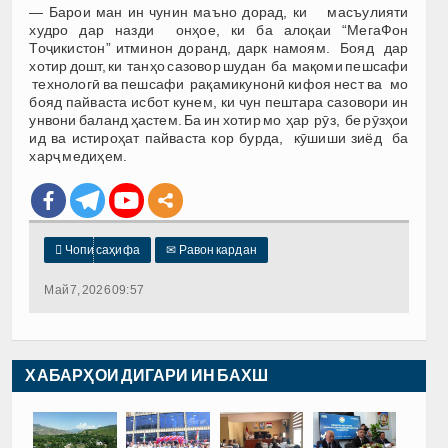
— Барои ман ин чунин маъно дорад, ки масъулияти
худро дар назди онҳое, ки ба алоқаи “МегаФон
Тоҷикистон” итминон доранд, дарк намоям. Бояд дар
хотир дошт, ки танҳо сазовор шудан ба мақоми пешсафи
технологӣ ва пешсафи рақамикунонӣ кифоя нест ва мо
бояд пайваста исбот кунем, ки чун пештара сазовори ин
унвони баланд ҳастем. Ба ин хотир мо ҳар рӯз, бе рӯзҳои
ид ва истироҳат пайваста кор бурда, кӯшиши зиёд ба
харҷ медиҳем.

Чопи саҳифа
✉
Равон кардан
Май 7, 2026 09:57
ХАБАРҲОИ ДИГАРИ ИН БАХШ