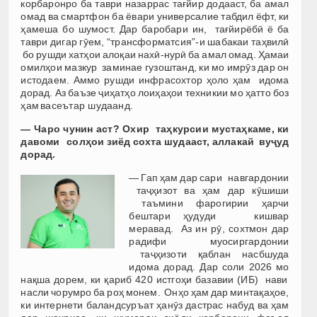
корбаронро ба таври назаррас тағйир додааст, ба амал
омад ва смартфон ба ёвари универсалие табдил ёфт, ки
ҳамеша бо шумост. Дар баробари ин, тағйирёбӣ ё ба
таври дигар гӯем, “трансформатсия”-и шабакаи таҳвилӣ
бо рушди хатҳои алоқаи нахӣ-нурӣ ба амал омад. Ҳамаи
омилҳои мазкур заминае гузоштанд, ки мо имрӯз дар он
истодаем. Аммо рушди инфрасохтор ҳоло ҳам идома
дорад. Аз баъзе ҷиҳатҳо лоиҳаҳои техникии мо ҳатто боз
ҳам васеътар шудаанд.
—
Ч
аро
чун
ин
аст
?
Охир
та
ҳ
курсии
муста
ҳ
каме
,
ки
давоми
сол
ҳ
о
и зиёд
сохта
шудаас
т, аллакай вуҷуд
дорад.
— Гап ҳам дар сари навгардонии
таҷҳизот ва ҳам дар кӯшиши
таъмини фарогирии ҳарчи
бештари ҳудуди кишвар
меравад. Аз ин рӯ, сохтмон дар
радифи муосиргардонии
таҷҳизоти қаблан насбшуда
идома дорад. Дар соли 2026 мо
нақша дорем, ки қариб 420 истгоҳи базавии (ИБ) нави
насли чорумро ба роҳ монем. Онҳо ҳам дар минтақаҳое,
ки интернети баландсуръат ҳанӯз дастрас набуд ва ҳам