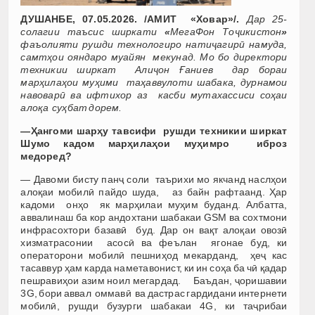
ДУШАНБЕ, 07.05.2026. /АМИТ «Ховар»/.
Дар 25-
солагии таъсис ширкати
«
МегаФон Тоҷикистон
»
фаъолияти рушди технологиро натиҷагирӣ намуда,
самтҳои ояндаро муайян мекунад. Мо бо директори
техникии ширкат Алиҷон Ғаниев дар бораи
марҳилаҳои муҳими таҳаввулоти шабака, дурнамои
навоварӣ ва ифтихор аз касби мутахассиси соҳаи
алоқа суҳбат дорем.
—
Ҳ
ангоми
шарҳу тавсифи
рушди
техникии
ширкат
Шумо
кадом
мар
ҳ
ила
ҳ
ои
муҳимро
иброз
медоре
д
?
— Давоми бисту панҷ соли таърихи мо якчанд наслҳои
алоқаи мобилӣ пайдо шуда, аз байн рафтаанд. Ҳар
кадоми онҳо як марҳилаи муҳим буданд. Албатта,
аввалинаш ба кор андохтани шабакаи GSM ва сохтмони
инфрасохтори базавӣ буд. Дар он вақт алоқаи овозӣ
хизматрасонии асосӣ ва феълан ягонае буд, ки
операторони мобилӣ пешниҳод мекарданд, ҳеҷ кас
тасаввур ҳам карда наметавонист, ки ин соҳа ба чӣ қадар
пешравиҳои азим ноил мегардад. Баъдан, ҷоришавии
3G, бори аввал оммавӣ ва дастрас гардидани интернети
мобилӣ, рушди бузурги шабакаи 4G, ки таҷрибаи