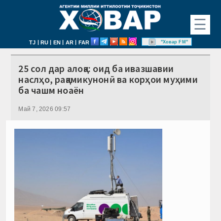
☰
|
|
|
|
"Ховар FM"
TJ
RU
EN
AR
FAR
25 сол дар алоқа: оид ба ивазшавии
наслҳо, рақамикунонӣ ва корҳои муҳими
ба чашм ноаён
Май 7, 2026 09:57