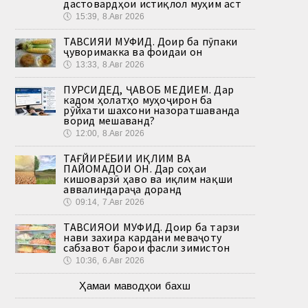
дастовардҳои истиқлол муҳим аст
🕔
15:39, 8.Авг 2026
ТАВСИЯИ МУФИД. Доир ба пӯпаки
ҷуворимакка ва фоидаи он
🕔
13:33, 8.Авг 2026
ПУРСИДЕД, ҶАВОБ МЕДИҲЕМ. Дар
кадом ҳолатҳо муҳоҷирон ба
рӯйхати шахсони назоратшаванда
ворид мешаванд?
🕔
12:00, 8.Авг 2026
ТАҒЙИРЁБИИ ИҚЛИМ ВА
ПАЙОМАДҲОИ ОН. Дар соҳаи
кишоварзӣ ҳаво ва иқлим нақши
аввалиндараҷа доранд
🕔
09:14, 7.Авг 2026
ТАВСИЯҲОИ МУФИД. Доир ба тарзи
нави захира кардани меваҷоту
сабзавот барои фасли зимистон
🕔
10:36, 6.Авг 2026
Ҳамаи маводҳои бахш