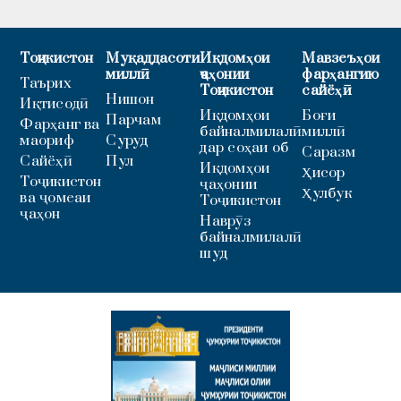
Тоҷикистон
Муқаддасоти
Иқдомҳои
Мавзеъҳои
миллӣ
ҷаҳонии
фарҳангию
Таърих
Тоҷикистон
сайёҳӣ
Нишон
Иқтисодӣ
Иқдомҳои
Боғи
Парчам
Фарҳанг ва
байналмилалӣ
миллӣ
маориф
Суруд
дар соҳаи об
Саразм
Сайёҳӣ
Пул
Иқдомҳои
Ҳисор
Тоҷикистон
ҷаҳонии
Ҳулбук
ва ҷомеаи
Тоҷикистон
ҷаҳон
Наврӯз
байналмилалӣ
шуд