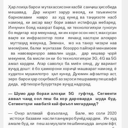
Ҳар лоиҳа барои мутахассисони касбӣ санҷиш ҳисобида
мешавад. Дар ниҳоят зарур меояд, ки таъминоти
барномавии навро аз худ кунед ва таҷҳизоте насб
намоед, ки аксар вақт бори аввал истифода мебаред.
Инчунин бояд назорат баред, ки технологияҳои гуногун
бо якдигар кор мекунанд, ки ин кори осон нест, махсусан
вақте ки инфрасохтор пояи якчанд наслҳои алоқаро
муттаҳид мекунад. Зимнан, мо на танҳо чизҳои нав
меомӯзем, балки мунтазам бозорро пайгирӣ менамоем
ва навовариҳоро аввалин шуда, дар кишвар ҷорӣ
мекунем, ба мисли он ки бо технологияҳои 3G, 4G ва 5G
амал кардем. Агар саволҳо ба миён оянд, ду вариант
вуҷуд дошт: ё бо ҳамкорони хориҷӣ машварат намоед ё
худатон мушкилотро ҳал кунед. Дуюмин афзалтар аст,
зеро барои ҳар соҳибкасб аз эҳсоси пешравиву пешсафӣ
дида, ифтихори бузургтаре вуҷуд надорад.
— Шумо дар бораи
алоқаи
5G
гуфтед
.
Сегменти
аввал чанд сол пеш ба кор
дароварда
шуда буд.
Сегмент
ҳои
навбат
ӣ
кай
фаъол мегарданд
?
— Онҳо аллакай фаъоланд. Бале, мо соли 2020
истгоҳи базавии насли панҷумро бунёд кардем. Ин худ
амале буд, ки пеш аз муҳлати пешбинишуда анҷом ёфт,