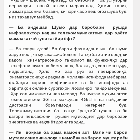
сервисҳои овозӣ таъсир мерасонад. Ҳамин тариқ,
хизматрасонии базавӣ, ки чоряк аср пеш оғоз шуда буд,
низ таҳаввул меёбад.
— Ба андешаи Шумо
дар баробари рушди
инфрасохтор
на
қ
ши
телекоммуникатсия дар
ҳ
аёти
мамлакат
ч
ӣ
гуна
та
ғ
йир
ёфт
?
— Ба таври куллӣ! Ва барои фаҳмидани ин ба шумо
зарур нест, ки мутахассис бошед. Танҳо ба хотир оред, ки
кадом хизматрасониҳо танзимот ва функсияҳо дар
телефони шумо на бисту панҷ, балки даҳ сол пеш вуҷуд
надоштанд. Ҳоло мо ҳар рӯз аз паёмрасонҳо,
хизматрасониҳои рақамии молиявӣ истифода мебарем,
файлҳои кориро мефиристем ва бо истифода аз
харитаҳои онлайн суроғаҳои лозимиро пайдо мекунем.
Ҳар сол имконияти нав меорад. Ва нуқтаи муҳим оғози
технологияҳои 3G ва махсусан 4G/LTE ва пайдоиши
дастрасии боэътимоди интернет буд.
Телекоммуникатсия ба сатҳи “рақамӣ” гузашт ва ба
қатори пешсафони рушди иқтисодиёт дар баробари
энергетика ва нақлиёт дохил гардид.
—
И
н
во
қ
еан
ба ҳама
намоён
аст
.
Вале ч
ӣ
барои
мутахассисони алоқа
«
намоён
»
ва
барои
муштариён