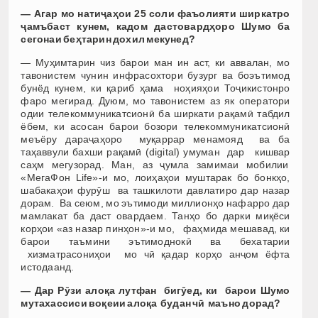
— Агар мо
натиҷаҳои
25 соли фаъолияти ширкатро
ҷ
амъбаст
кунем
,
кадом
дастовард
ҳ
оро
Ш
умо
ба
сего
наи бе
ҳ
тарин
дохил
мекунед
?
— Муҳимтарин чиз барои ман ин аст, ки аввалан, мо
тавонистем чунин инфрасохтори бузург ва боэътимод
бунёд кунем, ки қариб ҳама ноҳияҳои Тоҷикистонро
фаро мегирад. Дуюм, мо тавонистем аз як оператори
одии телекоммуникатсионӣ ба ширкати рақамӣ табдил
ёбем, ки асосан барои бозори телекоммуникатсионӣ
меъёру дараҷаҳоро муқаррар менамояд ва ба
таҳаввули бахши рақамӣ (digital) умуман дар кишвар
саҳм мегузорад. Ман, аз ҷумла замимаи мобилии
«MeгаФон Life»-и мо, лоиҳаҳои муштарак бо бонкҳо,
шабакаҳои фурӯш ва ташкилоти давлатиро дар назар
дорам. Ва сеюм, мо эътимоди миллионҳо нафарро дар
мамлакат ба даст овардаем. Танҳо бо дарки миқёси
корҳои «аз назар пинҳон»-и мо, фаҳмида мешавад, ки
барои таъмини эътимоднокӣ ва бехатарии
хизматрасониҳои мо чӣ қадар корҳо анҷом ёфта
истодаанд.
— Дар Р
ӯ
зи
алоқа лутфан
биг
ӯ
ед
, ки
барои
Ш
умо
мутахассиси
во
қ
еии
алоқа
будан
ч
ӣ
маъно
дор
ад?