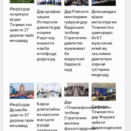
Имрӯз дар
Дар арафаи
Дар Раёсати
Донишкадаи
ноҳияҳои
ҷашни
минтақавии
кӯҳию
кӯҳии
Истиқлоли
гумрукӣ дар
металлургии
Тоҷикистон
давлатӣ дар
Бадахшон
Тоҷикистон
ҳаво то 27
ноҳияи
татбиқи
ҳамкориро
дараҷа гарм
Рашт чор
Стратегияи
бо 67
мешавад
иншооти
давлатии
муассисаи
нав ба
муқовимат
илмӣ ва
истифода
ба
таълимии
дода шуд
коррупсия
давлатҳои
баррасӣ
хориҷӣ
шуд
густариш
медиҳад
Дар
Барои
Имрӯз дар
Сафири
«Тоҷикаэронавигатсия»
довталабон
Душанбе
Тоҷикистон
татбиқи
ва шахсони
ҳаво то 37
дар Форуми
Стратегияи
масъули
дараҷа гарм
ҳайати
миллии
рушди
мешавад
фармондеҳони
фаъолгардонии
захираҳои