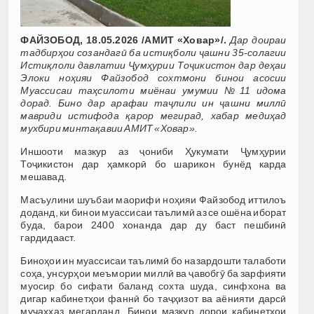
ФАЙЗОБОД, 18.05.2026 /АМИТ «Ховар»/.
Дар доираи
тадбирҳои созандагӣ ба истиқболи ҷашни 35-солагии
Истиқлоли давлатии Ҷумҳурии Тоҷикистон дар деҳаи
Элоки ноҳияи Файзобод сохтмони бинои асосии
Муассисаи таҳсилоти миёнаи умумии №11 идома
дорад. Бино дар арафаи таҷлили ин ҷашни миллӣ
мавриди истифода қарор мегирад, хабар медиҳад
мухбири минтақавии АМИТ «Ховар».
Иншооти мазкур аз ҷониби Ҳукумати Ҷумҳурии
Тоҷикистон дар ҳамкорӣ бо шарикон бунёд карда
мешавад.
Масъулини шуъбаи маорифи ноҳияи Файзобод иттилоъ
доданд, ки бинои муассисаи таълимӣ аз се ошёна иборат
буда, барои 2400 хонанда дар ду баст пешбинӣ
гардидааст.
Биноҳои ин муассисаи таълимӣ бо назардошти талаботи
соҳа, унсурҳои меъмории миллӣ ва ҷавобгӯ ба зарфияти
муосир бо сифати баланд сохта шуда, синфхона ва
дигар кабинетҳои фаннӣ бо таҷҳизот ва аёнияти дарсӣ
муҷаҳҳаз мегарданд. Бинои мазкур дорои кабинетҳои