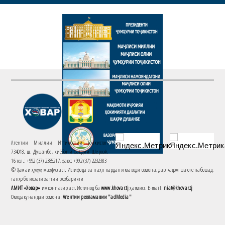
Агентии Миллии Иттилоотии Тоҷикистон
734018. ш. Душанбе, хиёбони Саъдии Шерозӣ,
16 тел.: +992 (37) 2385217, факс: +992 (37) 2232383
© Ҳамаи ҳуқуқ маҳфуз аст. Истифода ва паҳн кардани маводи сомона, дар кадом шакле набошад,
танҳо бо иҷозати хаттии роҳбарияти
АМИТ «Ховар»
имконпазир аст. Истинод ба
www.khovar.tj
ҳатмист. E-mail:
niat@khovar.tj
Омодакунандаи сомона:
Агентии рекламавии "adMedia"