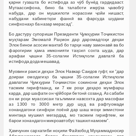
қарни гузашта бо истифода аз чӯб бунёд гардидааст.
Мутаассифона, бино ба талаботи имрӯза ҷавобгӯ
набуда, дар он мушкилоти норасоии ҷойи нишаст,
набудани кабинетҳои фаннӣ ва фарсуда шудани
синфхонаҳо ба назар мерасад”.
Бо дастуру супориши Президенти Ҷумҳурии Тоҷикистон
муҳтарам Эмомалӣ Раҳмон дар даромадгоҳи деҳаи
Элок бинои асосии мактаб бо тарҳи наву замонавӣ ва бо
фарогирии ҳама имконияти таҳсил сохта шуда, дар
арафаи ҷашни 35-солагии Истиқлоли давлатӣ ба
истифода дода мешавад.
Муовини раиси деҳаи Элок Навкар Саидов гуфт, ки “дар
доираи омодагиҳо ба ҷашни 35-солагии Истиқлоли
давлатии Ҷумҳурии Тоҷикистон сокинони деҳаи Элок
тасмим гирифтаанд, ки 7 км роҳи деҳаро мумфарш
карда, дар шафати он ҷӯйбори бетонӣ созанд. Аз сабаби
он ки роҳи муассисаи таълимии навсохта дар масофаи
аз 1300 то 3000 метр дур шуд ва рафтуомади
хонандагони синфҳои поёнӣ дар шаш моҳи зимистони
минтақа мушкил мегардад, мо тасмим гирифтем, ки
барои хонандагон микроавтобус ташкил намоем”.
Ҳамчунин сархатиби ноҳияи Файзобод Муҳаммадносир