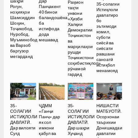
шаҳри
Дар
Раҳмон
35-солагии
Роғун,
Панҷакент
таҳти
Истиқлоли
ноҳияҳои
40 бинои
унвони
давлатиро
Шамсиддин
баландошёна
«Ҳизби
бо
Шоҳин,
ба
Халқии
эътимоди
Тоҷикобод,
истифода
Демократии
комил,
Нуробод,
дода
Тоҷикистон
суботи
Муъминобод
мешавад
ва
сиёсӣ ва
ва Варзоб
марҳилаҳои
сиёсати
баргузор
рушди
равшани
мегарданд
Тоҷикистони
саноатӣ
соҳибистиқлол»
истиқбол
рӯнамоӣ
менамояд
гардид
35-
ҶДММ
35-
НИШАСТИ
СОЛАГИИ
«Ганҷи
СОЛАГИИ
МАТБУОТӢ.
ИСТИҚЛОЛИ
Панҷ» дар
ИСТИҚЛОЛИ
Осорхонаи
ДАВЛАТӢ.
як сол
ДАВЛАТӢ.
таърихии
Дар вилояти
имкони
Дар шаҳри
Донишкадаи
Суғд
қабул ва
Хуҷанд
давлатии