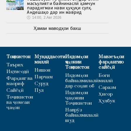
масъулияти байнинаслӣ ҳамчун
парадигмаи нави ҳуқуқи сулҳ.
Андешаҳо дар ин маврид
🕔
14:00, 2.Авг 2026
Ҳамаи маводҳои бахш
Тоҷикистон
Муқаддасоти
Иқдомҳои
Мавзеъҳои
миллӣ
ҷаҳонии
фарҳангию
Таърих
Тоҷикистон
сайёҳӣ
Нишон
Иқтисодӣ
Иқдомҳои
Боғи
Парчам
Фарҳанг ва
байналмилалӣ
миллӣ
маориф
Суруд
дар соҳаи об
Саразм
Сайёҳӣ
Пул
Иқдомҳои
Ҳисор
Тоҷикистон
ҷаҳонии
Ҳулбук
ва ҷомеаи
Тоҷикистон
ҷаҳон
Наврӯз
байналмилалӣ
шуд