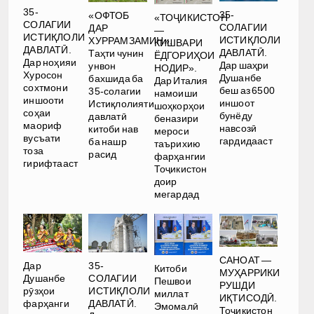
35-
35-
«ОФТОБ
«ТОҶИКИСТОН
СОЛАГИИ
СОЛАГИИ
ДАР
—
ИСТИҚЛОЛИ
ИСТИҚЛОЛИ
ХУРРАМЗАМИН».
КИШВАРИ
ДАВЛАТӢ.
ДАВЛАТӢ.
Таҳти чунин
ЁДГОРИҲОИ
Дар ноҳияи
Дар шаҳри
унвон
НОДИР».
Хуросон
Душанбе
бахшида ба
Дар Италия
сохтмони
беш аз 6500
35-солагии
намоиши
иншооти
иншоот
Истиқлолияти
шоҳкорҳои
соҳаи
бунёду
давлатӣ
беназири
маориф
навсозӣ
китоби нав
мероси
вусъати
гардидааст
ба нашр
таърихию
тоза
расид
фарҳангии
гирифтааст
Тоҷикистон
доир
мегардад
САНОАТ —
Дар
35-
Китоби
МУҲАРРИКИ
Душанбе
СОЛАГИИ
Пешвои
РУШДИ
рӯзҳои
ИСТИҚЛОЛИ
миллат
ИҚТИСОДӢ.
фарҳанги
ДАВЛАТӢ.
Эмомалӣ
Тоҷикистон