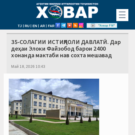
☰
|
|
|
|
"Ховар FM"
TJ
RU
EN
AR
FAR
35-СОЛАГИИ ИСТИҚЛОЛИ ДАВЛАТӢ. Дар
деҳаи Элоки Файзобод барои 2400
хонанда мактаби нав сохта мешавад
Май 18, 2026 10:43