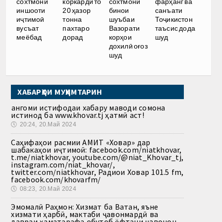
сохтмони
коркарди то
сохтмони
фарҳанг ва
иншооти
20 ҳазор
бинои
санъати
иҷтимоӣ
тонна
шуъбаи
Тоҷикистон
вусъат
пахтаро
Вазорати
таъсис дода
меёбад
дорад
корҳои
шуд
дохилӣ оғоз
шуд
ХАБАРҲОИ МУҲИМТАРИН
Ҳангоми истифодаи хабару маводи сомона
истинод ба www.khovar.tj ҳатмӣ аст!
🕔
20:24, 20.Май 2024
Саҳифаҳои расмии АМИТ «Ховар» дар
шабакаҳои иҷтимоӣ: facebook.com/niatkhovar,
t.me/niatkhovar, youtube.com/@niat_Khovar_tj,
instagram.com/niat_khovar/,
twitter.com/niatkhovar, Радиои Ховар 101.5 fm,
facebook.com/khovarfm/
🕔
08:23, 20.Май 2024
Эмомалӣ Раҳмон: Хизмат ба Ватан, яъне
хизмати ҳарбӣ, мактаби ҷавонмардӣ ва
давраи ҳаматарафа обутоб ёфтани ҷавонон