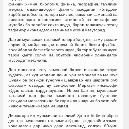
фаннии химия, биология, физика, география, таълими
меҳнат, озмоишгоҳҳои фаннӣ, омодагии ибтидоии
ҳарбӣ, китобхона, толори маҷлис, ошхонаи замонавӣ ва
синфхонаҳои технологияи иттилоотӣ ва лингафонии
мутобиқ ба талабот сохта шуда, барои ташаккули зеҳну
тафаккури хонандагон заминаи мусоид мегузорад.
Дар ин муассисаи таълимӣ толори барҳаво ва муҷаҳҳази
варзишӣ, майдончаҳои варзишӣ барои бозии футбол,
волейбол ва баскетбол сохта шуда, ба тарғибу ташаккули
тарзи ҳаёти солим ва обутоби ҷисмонии хонандагон
мусоидат мекунанд.
Дар иншооти наву замонавӣ барои инкишофи зеҳни
кӯдакон, аз худ кардани донишҳои замонавӣ ва машғул
шудан ба бозиҳои гуногуни шавқовар низ шароити хуб
фароҳам оварда, ду синфхонаи Маркази инкишофи
кӯдак ташкил карда шудааст. Илова бар ин, муассисаи
таълимӣ дар фасли зимистон тавассути буғхонаи
алоҳидаи марказонида бо гармӣ ва инчунин бо хати оби
нӯшокӣ таъмин карда мешавад.
Директори ин муассисаи таълимӣ Ҳотам Бобиев иброз
дошт, ки “муассисаи таълимии кӯҳнае, ки дар айни замон
хонандагон дар инҷо дарс мехонанд, солҳои 60-уми