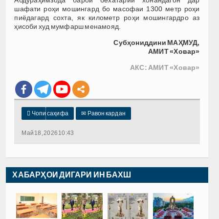
Абдураҳимзода барои бехатарии хонандагон дар
шафати роҳи мошингард бо масофаи 1300 метр роҳи
пиёдагард сохта, як километр роҳи мошингардро аз
ҳисоби худ мумфарш менамояд.
Субҳониддини МАҲМУД,
АМИТ «Ховар»
АКС: АМИТ «Ховар»

Чопи саҳифа
✉
Равон кардан
Май 18, 2026 10:43
ХАБАРҲОИ ДИГАРИ ИН БАХШ