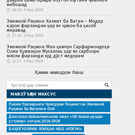
мебошад
🕔
08:24, 5.Апр 2024
Эмомалӣ Раҳмон: Хизмат ба Ватан – Модар
қарзи фарзандии ҳар як ҷавон ба ҳисоб
меравад
🕔
17:18, 3.Апр 2024
Эмомалӣ Раҳмон: Ман ҳамчун Сарфармондеҳи
Олии Қувваҳои Мусаллаҳ ҳар як сарбозро
мисли фарзанди худ дӯст медорам
🕔
11:27, 3.Апр 2024
Ҳамаи маводҳои бахш
МАВЗӮЪҲОИ МАХСУС
Паёми Президенти Ҷумҳурии Тоҷикистон Эмомалӣ
Раҳмон ба Маҷлиси Олӣ
Даҳсолаи байналмилалии амал «Об барои рушди
устувор» солҳои 2018-2028
БАҲОГУЗОРИИ ЛОИҲАИ НБО «РОҒУН»