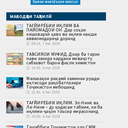
Ҳамаи мавзӯъҳои махсус
МАВОДҲОИ ТАҲЛИЛӢ
ТАҒЙИРЁБИИ ИҚЛИМ ВА
ПАЙОМАДҲОИ ОН. Дар соҳаи
кишоварзӣ ҳаво ва иқлим нақши
аввалиндараҷа доранд
🕔
09:14, 7.Авг 2026
ТАВСИЯҲОИ МУФИД. Доир ба тарзи
нави захира кардани меваҷоту
сабзавот барои фасли зимистон
🕔
10:36, 6.Авг 2026
Малакаҳои рақамӣ заминаи рушди
иқтисоди рақобатпазири
Тоҷикистон мебошанд
🕔
11:30, 4.Авг 2026
ТАҒЙИРЁБИИ ИҚЛИМ. Эл-Нинё ва
Ла-Ниня – ду ҳодисаи табиие, ки ба
иқлими ҷаҳон таъсир мерасонанд
🕔
10:00, 4.Авг 2026
Ташаббуси Тоҷикистон дар СММ: