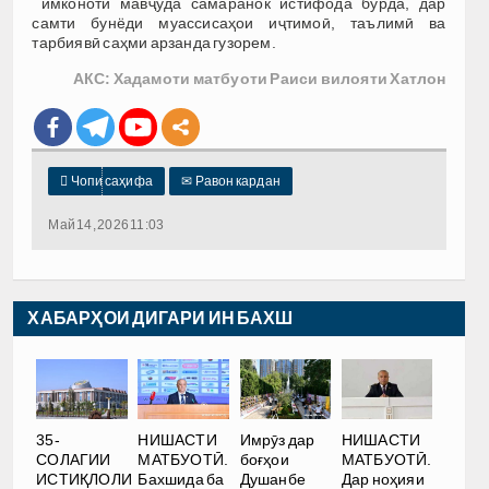
имконоти мавҷуда самаранок истифода бурда, дар
самти бунёди муассисаҳои иҷтимоӣ, таълимӣ ва
тарбиявӣ саҳми арзанда гузорем.
АКС: Хадамоти матбуоти Раиси вилояти Хатлон

Чопи саҳифа
✉
Равон кардан
Май 14, 2026 11:03
ХАБАРҲОИ ДИГАРИ ИН БАХШ
35-
НИШАСТИ
Имрӯз дар
НИШАСТИ
СОЛАГИИ
МАТБУОТӢ.
боғҳои
МАТБУОТӢ.
ИСТИҚЛОЛИ
Бахшида ба
Душанбе
Дар ноҳияи