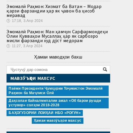
Эмомалӣ Раҳмон: Хизмат ба Ватан – Модар
қарзи фарзандии ҳар як ҷавон ба ҳисоб
меравад
🕔
17:18, 3.Апр 2024
Эмомалӣ Раҳмон: Ман ҳамчун Сарфармондеҳи
Олии Қувваҳои Мусаллаҳ ҳар як сарбозро
мисли фарзанди худ дӯст медорам
🕔
11:27, 3.Апр 2024
Ҳамаи маводҳои бахш
МАВЗӮЪҲОИ МАХСУС
Паёми Президенти Ҷумҳурии Тоҷикистон Эмомалӣ
Раҳмон ба Маҷлиси Олӣ
Даҳсолаи байналмилалии амал «Об барои рушди
устувор» солҳои 2018-2028
БАҲОГУЗОРИИ ЛОИҲАИ НБО «РОҒУН»
Ҳамаи мавзӯъҳои махсус