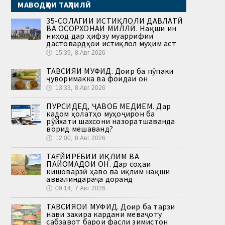
МАВОДҲОИ ТАҲЛИЛӢ
35-СОЛАГИИ ИСТИҚЛОЛИ ДАВЛАТӢ
ВА ОСОРХОНАИ МИЛЛӢ. Нақши ин
ниҳод дар ҳифзу муаррифии
дастовардҳои истиқлол муҳим аст
🕔
15:39, 8.Авг 2026
ТАВСИЯИ МУФИД. Доир ба пӯпаки
ҷуворимакка ва фоидаи он
🕔
13:33, 8.Авг 2026
ПУРСИДЕД, ҶАВОБ МЕДИҲЕМ. Дар
кадом ҳолатҳо муҳоҷирон ба
рӯйхати шахсони назоратшаванда
ворид мешаванд?
🕔
12:00, 8.Авг 2026
ТАҒЙИРЁБИИ ИҚЛИМ ВА
ПАЙОМАДҲОИ ОН. Дар соҳаи
кишоварзӣ ҳаво ва иқлим нақши
аввалиндараҷа доранд
🕔
09:14, 7.Авг 2026
ТАВСИЯҲОИ МУФИД. Доир ба тарзи
нави захира кардани меваҷоту
сабзавот барои фасли зимистон