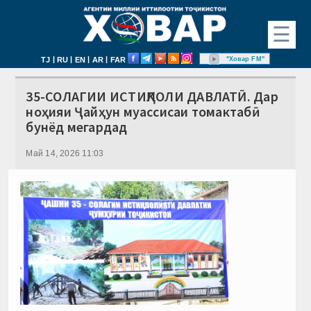
☰
|
|
|
|
"Ховар FM"
TJ
RU
EN
AR
FAR
35-СОЛАГИИ ИСТИҚЛОЛИ ДАВЛАТӢ. Дар
ноҳияи Ҷайҳун муассисаи томактабӣ
бунёд мегардад
Май 14, 2026 11:03