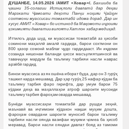
ДУШАНБЕ, 14.05.2026 /АМИТ «Ховар»/.
Бахшида ба
ҷашни 35-солагии Истиқлоли давлатӣ дар деҳаи
Марзкати Ҷамоати деҳоти Панҷи ноҳияи Ҷайҳун
сохтмони муассисаи томактабӣ идома дорад. Дар ин
хусус АМИТ «Ховар» бо истинод ба Мақомоти иҷроияи
ҳокимияти давлатии вилояти Хатлон хабар медиҳад.
Иттилоъ дода шуд, ки муассисаи томактабӣ аз ҳисоби
сокинони маҳаллӣ амалӣ гардида, барои сохтмони он
800 ҳазор сомонӣ маблағ ҷудо гардидааст. Ин иқдоми
созанда нишонаи баланди ҳисси масъулиятшиносӣ ва
таваҷҷуҳи мардум ба таълиму тарбияи насли наврас
арзёбӣ гардид.
Бинои муассиса аз як ошёна иборат буда, дар он 3 гурӯҳ
ташкил карда мешавад. Дар ҳар гурӯҳ 25 нафар кӯдак ба
таълиму тарбия фаро гирифта, дар умум барои 75
кӯдаки деҳа ва маҳаллаҳои атроф шароити мусоиди
таълиму тарбия фароҳам оварда мешавад.
Бунёди муассисаҳои томактабӣ дар рушди зеҳнӣ,
маънавӣ ва иҷтимоии кӯдакон нақши муҳим дошта,
фароҳам овардани шароити муносиб барои таълиму
тарбияи насли оянда вазифаи муҳими ҷомеа ба ҳисоб
меравад. Барои насли ояндаи давлат бояд аз тамоми