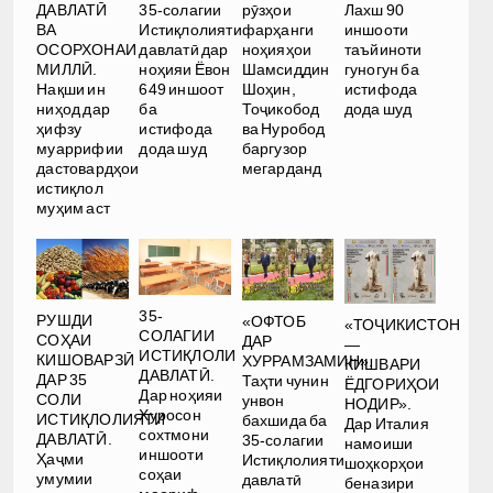
ДАВЛАТӢ
35-солагии
рӯзҳои
Лахш 90
ВА
Истиқлолияти
фарҳанги
иншооти
ОСОРХОНАИ
давлатӣ дар
ноҳияҳои
таъйиноти
МИЛЛӢ.
ноҳияи Ёвон
Шамсиддин
гуногун ба
Нақши ин
649 иншоот
Шоҳин,
истифода
ниҳод дар
ба
Тоҷикобод
дода шуд
ҳифзу
истифода
ва Нуробод
муаррифии
дода шуд
баргузор
дастовардҳои
мегарданд
истиқлол
муҳим аст
35-
РУШДИ
«ОФТОБ
«ТОҶИКИСТОН
СОЛАГИИ
СОҲАИ
ДАР
—
ИСТИҚЛОЛИ
КИШОВАРЗӢ
ХУРРАМЗАМИН».
КИШВАРИ
ДАВЛАТӢ.
ДАР 35
Таҳти чунин
ЁДГОРИҲОИ
Дар ноҳияи
СОЛИ
унвон
НОДИР».
Хуросон
ИСТИҚЛОЛИЯТИ
бахшида ба
Дар Италия
сохтмони
ДАВЛАТӢ.
35-солагии
намоиши
иншооти
Ҳаҷми
Истиқлолияти
шоҳкорҳои
соҳаи
умумии
давлатӣ
беназири