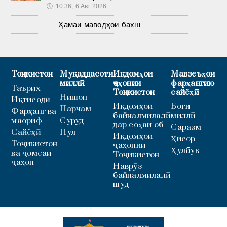
🕔
10:36, 6.Авг 2026
Ҳамаи маводҳои бахш
Тоҷикистон
Муқаддасоти
Иқдомҳои
Мавзеъҳои
миллӣ
ҷаҳонии
фарҳангию
Таърих
Тоҷикистон
сайёҳӣ
Нишон
Иқтисодӣ
Иқдомҳои
Боғи
Парчам
Фарҳанг ва
байналмилалӣ
миллӣ
маориф
Суруд
дар соҳаи об
Саразм
Сайёҳӣ
Пул
Иқдомҳои
Ҳисор
Тоҷикистон
ҷаҳонии
Ҳулбук
ва ҷомеаи
Тоҷикистон
ҷаҳон
Наврӯз
байналмилалӣ
шуд