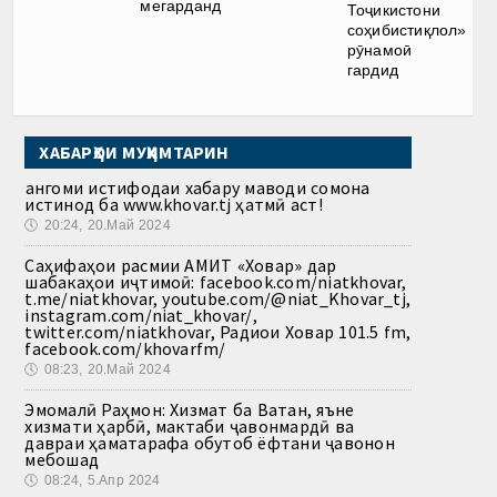
мегарданд
Тоҷикистони
соҳибистиқлол»
рӯнамоӣ
гардид
ХАБАРҲОИ МУҲИМТАРИН
Ҳангоми истифодаи хабару маводи сомона
истинод ба www.khovar.tj ҳатмӣ аст!
🕔
20:24, 20.Май 2024
Саҳифаҳои расмии АМИТ «Ховар» дар
шабакаҳои иҷтимоӣ: facebook.com/niatkhovar,
t.me/niatkhovar, youtube.com/@niat_Khovar_tj,
instagram.com/niat_khovar/,
twitter.com/niatkhovar, Радиои Ховар 101.5 fm,
facebook.com/khovarfm/
🕔
08:23, 20.Май 2024
Эмомалӣ Раҳмон: Хизмат ба Ватан, яъне
хизмати ҳарбӣ, мактаби ҷавонмардӣ ва
давраи ҳаматарафа обутоб ёфтани ҷавонон
мебошад
🕔
08:24, 5.Апр 2024