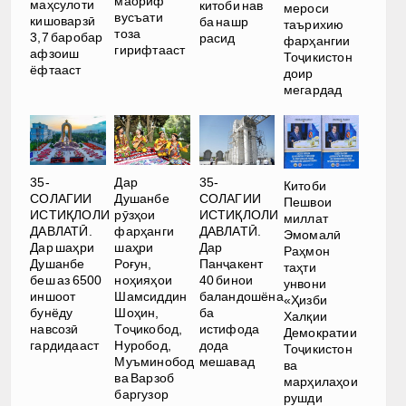
маориф
маҳсулоти
китоби нав
мероси
вусъати
кишоварзӣ
ба нашр
таърихию
тоза
3,7 баробар
расид
фарҳангии
гирифтааст
афзоиш
Тоҷикистон
ёфтааст
доир
мегардад
35-
Дар
35-
Китоби
СОЛАГИИ
Душанбе
СОЛАГИИ
Пешвои
ИСТИҚЛОЛИ
рӯзҳои
ИСТИҚЛОЛИ
миллат
ДАВЛАТӢ.
фарҳанги
ДАВЛАТӢ.
Эмомалӣ
Дар шаҳри
шаҳри
Дар
Раҳмон
Душанбе
Роғун,
Панҷакент
таҳти
беш аз 6500
ноҳияҳои
40 бинои
унвони
иншоот
Шамсиддин
баландошёна
«Ҳизби
бунёду
Шоҳин,
ба
Халқии
навсозӣ
Тоҷикобод,
истифода
Демократии
гардидааст
Нуробод,
дода
Тоҷикистон
Муъминобод
мешавад
ва
ва Варзоб
марҳилаҳои
баргузор
рушди