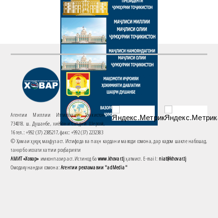
Агентии Миллии Иттилоотии Тоҷикистон
734018. ш. Душанбе, хиёбони Саъдии Шерозӣ,
16 тел.: +992 (37) 2385217, факс: +992 (37) 2232383
© Ҳамаи ҳуқуқ маҳфуз аст. Истифода ва паҳн кардани маводи сомона, дар кадом шакле набошад,
танҳо бо иҷозати хаттии роҳбарияти
АМИТ «Ховар»
имконпазир аст. Истинод ба
www.khovar.tj
ҳатмист. E-mail:
niat@khovar.tj
Омодакунандаи сомона:
Агентии рекламавии "adMedia"