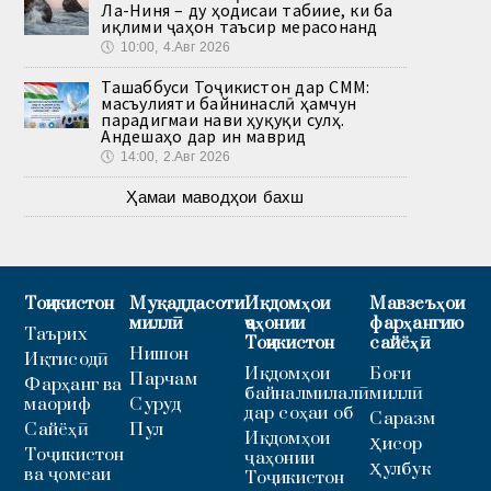
Ла-Ниня – ду ҳодисаи табиие, ки ба
иқлими ҷаҳон таъсир мерасонанд
🕔
10:00, 4.Авг 2026
Ташаббуси Тоҷикистон дар СММ:
масъулияти байнинаслӣ ҳамчун
парадигмаи нави ҳуқуқи сулҳ.
Андешаҳо дар ин маврид
🕔
14:00, 2.Авг 2026
Ҳамаи маводҳои бахш
Тоҷикистон
Муқаддасоти
Иқдомҳои
Мавзеъҳои
миллӣ
ҷаҳонии
фарҳангию
Таърих
Тоҷикистон
сайёҳӣ
Нишон
Иқтисодӣ
Иқдомҳои
Боғи
Парчам
Фарҳанг ва
байналмилалӣ
миллӣ
маориф
Суруд
дар соҳаи об
Саразм
Сайёҳӣ
Пул
Иқдомҳои
Ҳисор
Тоҷикистон
ҷаҳонии
Ҳулбук
ва ҷомеаи
Тоҷикистон