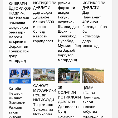
ИСТИҚЛОЛИ
рӯзҳои
ИСТИҚЛОЛИ
КИШВАРИ
ДАВЛАТӢ.
фарҳанги
ДАВЛАТӢ.
ЁДГОРИҲОИ
Дар шаҳри
шаҳри
Дар
НОДИР».
Душанбе
Роғун,
Панҷакент
Дар Италия
беш аз 6500
ноҳияҳои
40 бинои
намоиши
иншоот
Шамсиддин
баландошёна
шоҳкорҳои
бунёду
Шоҳин,
ба
беназири
навсозӣ
Тоҷикобод,
истифода
мероси
гардидааст
Нуробод,
дода
таърихию
Муъминобод
мешавад
фарҳангии
ва Варзоб
Тоҷикистон
баргузор
доир
мегарданд
мегардад
САНОАТ —
35-
ҶДММ
Китоби
МУҲАРРИКИ
СОЛАГИИ
«Ганҷи
Пешвои
РУШДИ
ИСТИҚЛОЛИ
Панҷ» дар
миллат
ИҚТИСОДӢ.
ДАВЛАТӢ.
як сол
Эмомалӣ
Тоҷикистон
Дар вилояти
имкони
Раҳмон
35-солагии
Суғд
қабул ва
таҳти
Истиқлоли
сохтмони
коркарди то
унвони