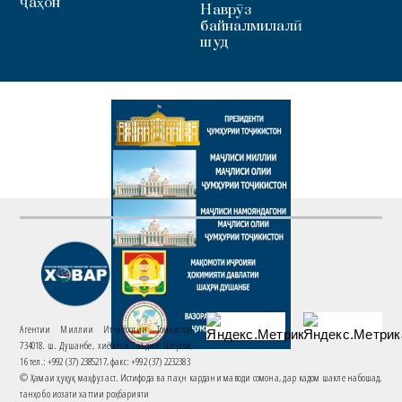
ҷаҳон
Наврӯз
байналмилалӣ
шуд
Агентии Миллии Иттилоотии Тоҷикистон
734018. ш. Душанбе, хиёбони Саъдии Шерозӣ,
16 тел.: +992 (37) 2385217, факс: +992 (37) 2232383
© Ҳамаи ҳуқуқ маҳфуз аст. Истифода ва паҳн кардани маводи сомона, дар кадом шакле набошад,
танҳо бо иҷозати хаттии роҳбарияти