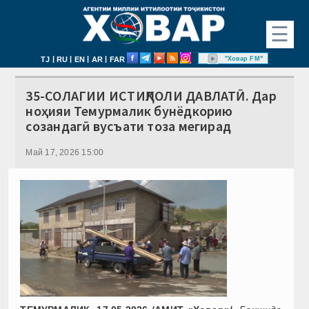
☰
|
|
|
|
"Ховар FM"
TJ
RU
EN
AR
FAR
35-СОЛАГИИ ИСТИҚЛОЛИ ДАВЛАТӢ. Дар
ноҳияи Темурмалик бунёдкорию
созандагӣ вусъати тоза мегирад
Май 17, 2026 15:00