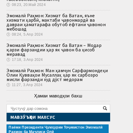
🕔
08:23, 20.Май 2024
Эмомалӣ Раҳмон: Хизмат ба Ватан, яъне
хизмати ҳарбӣ, мактаби ҷавонмардӣ ва
давраи ҳаматарафа обутоб ёфтани ҷавонон
мебошад
🕔
08:24, 5.Апр 2024
Эмомалӣ Раҳмон: Хизмат ба Ватан – Модар
қарзи фарзандии ҳар як ҷавон ба ҳисоб
меравад
🕔
17:18, 3.Апр 2024
Эмомалӣ Раҳмон: Ман ҳамчун Сарфармондеҳи
Олии Қувваҳои Мусаллаҳ ҳар як сарбозро
мисли фарзанди худ дӯст медорам
🕔
11:27, 3.Апр 2024
Ҳамаи маводҳои бахш
МАВЗӮЪҲОИ МАХСУС
Паёми Президенти Ҷумҳурии Тоҷикистон Эмомалӣ
Раҳмон ба Маҷлиси Олӣ