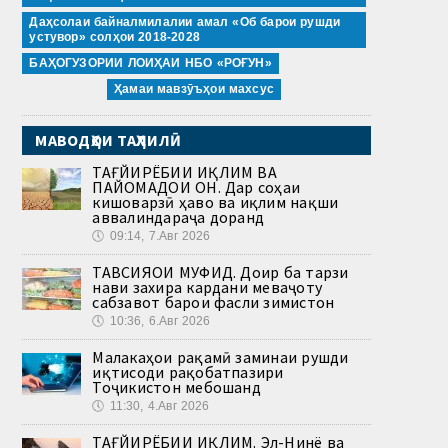
Даҳсолаи байналмилалии амал «Об барои рушди
устувор» солҳои 2018-2028
БАҲОГУЗОРИИ ЛОИҲАИ НБО «РОҒУН»
Ҳамаи мавзӯъҳои махсус
МАВОДҲОИ ТАҲЛИЛӢ
ТАҒЙИРЁБИИ ИҚЛИМ ВА
ПАЙОМАДҲОИ ОН. Дар соҳаи
кишоварзӣ ҳаво ва иқлим нақши
аввалиндараҷа доранд
🕔
09:14, 7.Авг 2026
ТАВСИЯҲОИ МУФИД. Доир ба тарзи
нави захира кардани меваҷоту
сабзавот барои фасли зимистон
🕔
10:36, 6.Авг 2026
Малакаҳои рақамӣ заминаи рушди
иқтисоди рақобатпазири
Тоҷикистон мебошанд
🕔
11:30, 4.Авг 2026
ТАҒЙИРЁБИИ ИҚЛИМ. Эл-Нинё ва