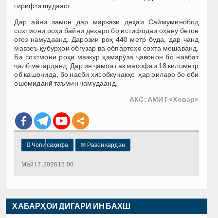
гирифта шудааст.
Дар айни замон дар маркази деҳаи Саймуминобод
сохтмони роҳи байни деҳаро бо истифодаи оҳану бетон
оғоз намудаанд. Дарозии роҳ 440 метр буда, дар чанд
мавзеъ қубурҳои обгузар ва обпартоҳо сохта мешаванд.
Ба сохтмони роҳи мазкур ҳамарӯза ҷавонон бо навбат
ҷалб мегарданд. Дар ин ҷамоат аз масофаи 18 километр
об кашонида, бо насби ҳисобкунакҳо ҳар оиларо бо оби
ошомиданӣ таъмин намудаанд.
АКС: АМИТ «Ховар»

Чопи саҳифа
✉
Равон кардан
Май 17, 2026 15:00
ХАБАРҲОИ ДИГАРИ ИН БАХШ