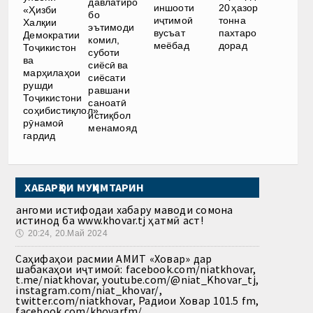
давлатиро
иншооти
20 ҳазор
«Ҳизби
бо
иҷтимоӣ
тонна
Халқии
эътимоди
вусъат
пахтаро
Демократии
комил,
меёбад
дорад
Тоҷикистон
суботи
ва
сиёсӣ ва
марҳилаҳои
сиёсати
рушди
равшани
Тоҷикистони
саноатӣ
соҳибистиқлол»
истиқбол
рӯнамоӣ
менамояд
гардид
ХАБАРҲОИ МУҲИМТАРИН
Ҳангоми истифодаи хабару маводи сомона
истинод ба www.khovar.tj ҳатмӣ аст!
🕔
20:24, 20.Май 2024
Саҳифаҳои расмии АМИТ «Ховар» дар
шабакаҳои иҷтимоӣ: facebook.com/niatkhovar,
t.me/niatkhovar, youtube.com/@niat_Khovar_tj,
instagram.com/niat_khovar/,
twitter.com/niatkhovar, Радиои Ховар 101.5 fm,
facebook.com/khovarfm/