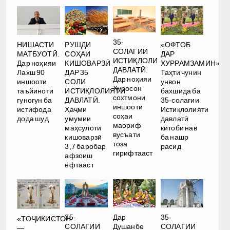
35-
РУШДИ
НИШАСТИ
«ОФТОБ
СОЛАГИИ
СОҲАИ
МАТБУОТӢ.
ДАР
ИСТИҚЛОЛИ
КИШОВАРЗӢ
Дар ноҳияи
ХУРРАМЗАМИН».
ДАВЛАТӢ.
ДАР 35
Лахш 90
Таҳти чунин
Дар ноҳияи
СОЛИ
иншооти
унвон
Хуросон
ИСТИҚЛОЛИЯТИ
таъйиноти
бахшида ба
сохтмони
ДАВЛАТӢ.
гуногун ба
35-солагии
иншооти
Ҳаҷми
истифода
Истиқлолияти
соҳаи
умумии
дода шуд
давлатӣ
маориф
маҳсулоти
китоби нав
вусъати
кишоварзӣ
ба нашр
тоза
3,7 баробар
расид
гирифтааст
афзоиш
ёфтааст
35-
Дар
35-
«ТОҶИКИСТОН
СОЛАГИИ
Душанбе
СОЛАГИИ
—