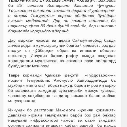
ТЕМУРМАЛИК, 17.05.2026 /АМИТ «Ховар»/.
Бахшида
ба 35- солагии Истиқлоли давлатии Ҷумҳурии
Тоҷикистон сокинони ҷамоати деҳоти «Гурдоварон»-
и ноҳияи Темурмалик корҳои ободонию бунёдиро
вусъат мебахшанд.
Дар ин замина иншооти ба
нақшагирифта 80 фоиз бунёд гардида, дар иншооти
боқимонда корҳо идома доранд
.
Дар маркази ҷамоат ва деҳаи Саймуминобод баъди
анҷом додани мумфаршкунии беш аз 4 километр роҳ дар
паҳлуи он ҷӯйборҳои обрав ва иншооти обпарто
сохтаанд. Инчунин барои рафту омади озодонаи
хонандагони муассисаҳо ва сокинон роҳи пиёдагард
бунёд карда мешавад.
Тавре корманди Ҷамоати деҳоти «Гурдоварон»-и
ноҳияи Темурмалик Амонулло Хайриддинзода ба
мухбири минтақавӣ иброз намуд, барои иҷрои ин корҳо
бо маслиҳати ҳамдигар суратҳисоби махсус кушода,
ҷавонону соҳибкорон ва дигар сокинон ба он маблағ
мегузаронанд.
Инчунин бо дастгирии Мақомоти иҷроияи ҳокимияти
давлатии ноҳияи Темурмалик барои боз ҳам беҳтар
намудани инфрасохтори ҷамоат ва сатҳи зиндагии
сокинон сохтмони иншооти ҳаётан зарурӣ ба нақша