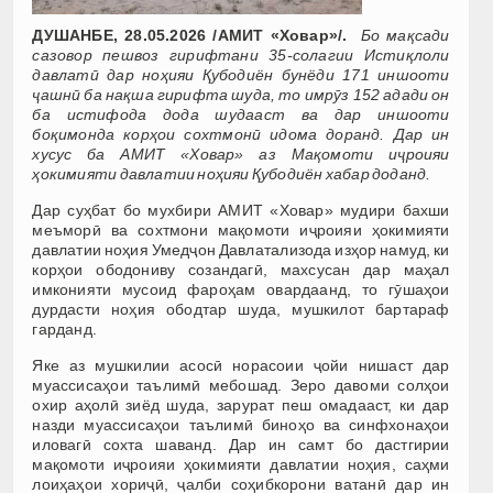
ДУШАНБЕ, 28.05.2026 /АМИТ «Ховар»/.
Бо мақсади
сазовор пешвоз гирифтани 35-солагии Истиқлоли
давлатӣ дар ноҳияи Қубодиён бунёди 171 иншооти
ҷашнӣ ба нақша гирифта шуда, то имрӯз 152 адади он
ба истифода дода шудааст ва дар иншооти
боқимонда корҳои сохтмонӣ идома доранд. Дар ин
хусус ба АМИТ «Ховар» аз Мақомоти иҷроияи
ҳокимияти давлатии ноҳияи Қубодиён хабар доданд.
Дар суҳбат бо мухбири АМИТ «Ховар» мудири бахши
меъморӣ ва сохтмони мақомоти иҷроияи ҳокимияти
давлатии ноҳия Умедҷон Давлатализода изҳор намуд, ки
корҳои ободониву созандагӣ, махсусан дар маҳал
имконияти мусоид фароҳам овардаанд, то гӯшаҳои
дурдасти ноҳия ободтар шуда, мушкилот бартараф
гарданд.
Яке аз мушкилии асосӣ норасоии ҷойи нишаст дар
муассисаҳои таълимӣ мебошад. Зеро давоми солҳои
охир аҳолӣ зиёд шуда, зарурат пеш омадааст, ки дар
назди муассисаҳои таълимӣ биноҳо ва синфхонаҳои
иловагӣ сохта шаванд. Дар ин самт бо дастгирии
мақомоти иҷроияи ҳокимияти давлатии ноҳия, саҳми
лоиҳаҳои хориҷӣ, ҷалби соҳибкорони ватанӣ дар ин