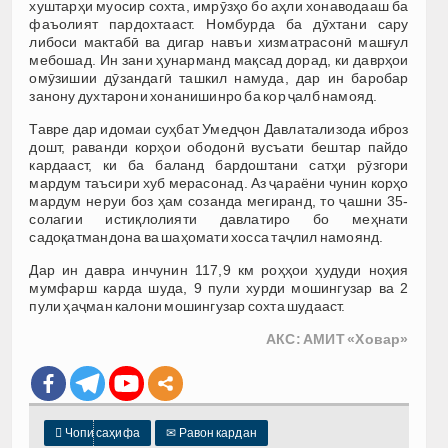
хуштарҳи муосир сохта, имрӯзҳо бо аҳли хонаводааш ба
фаъолият пардохтааст. Номбурда ба дӯхтани сару
либоси мактабӣ ва дигар навъи хизматрасонӣ машғул
мебошад. Ин зани ҳунарманд мақсад дорад, ки даврҳои
омӯзишии дӯзандагӣ ташкил намуда, дар ин баробар
занону духтарони хонанишинро ба кор ҷалб намояд.
Тавре дар идомаи суҳбат Умедҷон Давлатализода иброз
дошт, раванди корҳои ободонӣ вусъати бештар пайдо
кардааст, ки ба баланд бардоштани сатҳи рӯзгори
мардум таъсири хуб мерасонад. Аз ҷараёни чунин корҳо
мардум неруи боз ҳам созанда мегиранд, то ҷашни 35-
солагии истиқлолияти давлатиро бо меҳнати
садоқатмандона ва шаҳомати хосса таҷлил намоянд.
Дар ин давра инчунин 117,9 км роҳҳои ҳудуди ноҳия
мумфарш карда шуда, 9 пули хурди мошингузар ва 2
пули ҳаҷман калони мошингузар сохта шудааст.
АКС: АМИТ «Ховар»

Чопи саҳифа
✉
Равон кардан