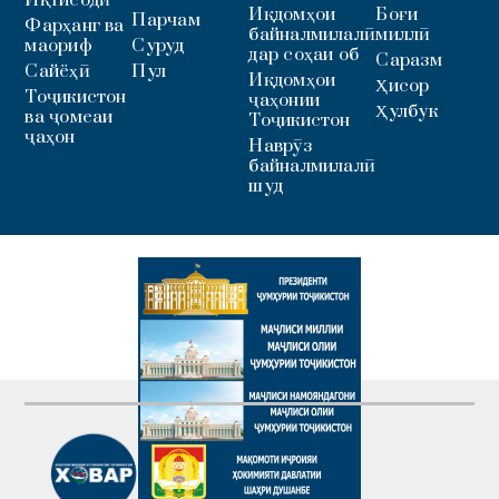
Иқтисодӣ
Иқдомҳои
Боғи
Парчам
Фарҳанг ва
байналмилалӣ
миллӣ
маориф
Суруд
дар соҳаи об
Саразм
Сайёҳӣ
Пул
Иқдомҳои
Ҳисор
Тоҷикистон
ҷаҳонии
Ҳулбук
ва ҷомеаи
Тоҷикистон
ҷаҳон
Наврӯз
байналмилалӣ
шуд