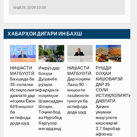
Май 28, 2026 10:00
ХАБАРҲОИ ДИГАРИ ИН БАХШ
РУШДИ
НИШАСТИ
Имрӯз дар
НИШАСТИ
СОҲАИ
МАТБУОТӢ.
боғҳои
МАТБУОТӢ.
КИШОВАРЗӢ
Бахшида ба
Душанбе
Дар ноҳияи
ДАР 35
35-солагии
рӯзҳои
Лахш 90
СОЛИ
Истиқлолияти
фарҳанги
иншооти
ИСТИҚЛОЛИЯТИ
давлатӣ дар
ноҳияҳои
таъйиноти
ДАВЛАТӢ.
ноҳияи Ёвон
Шамсиддин
гуногун ба
Ҳаҷми
649 иншоот
Шоҳин,
истифода
умумии
ба
Тоҷикобод
дода шуд
маҳсулоти
истифода
ва Нуробод
кишоварзӣ
дода шуд
баргузор
3,7 баробар
мегарданд
афзоиш