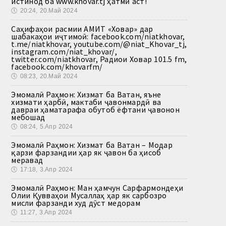
истинод ба www.khovar.tj ҳатмӣ аст!
🕔
20:24, 20.Май 2024
Саҳифаҳои расмии АМИТ «Ховар» дар
шабакаҳои иҷтимоӣ: facebook.com/niatkhovar,
t.me/niatkhovar, youtube.com/@niat_Khovar_tj,
instagram.com/niat_khovar/,
twitter.com/niatkhovar, Радиои Ховар 101.5 fm,
facebook.com/khovarfm/
🕔
08:23, 20.Май 2024
Эмомалӣ Раҳмон: Хизмат ба Ватан, яъне
хизмати ҳарбӣ, мактаби ҷавонмардӣ ва
давраи ҳаматарафа обутоб ёфтани ҷавонон
мебошад
🕔
08:24, 5.Апр 2024
Эмомалӣ Раҳмон: Хизмат ба Ватан – Модар
қарзи фарзандии ҳар як ҷавон ба ҳисоб
меравад
🕔
17:18, 3.Апр 2024
Эмомалӣ Раҳмон: Ман ҳамчун Сарфармондеҳи
Олии Қувваҳои Мусаллаҳ ҳар як сарбозро
мисли фарзанди худ дӯст медорам
🕔
11:27, 3.Апр 2024