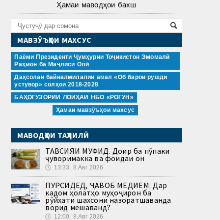
Ҳамаи маводҳои бахш
МАВЗӮЪҲОИ МАХСУС
Паёми Президенти Ҷумҳурии Тоҷикистон Эмомалӣ
Раҳмон ба Маҷлиси Олӣ
Даҳсолаи байналмилалии амал «Об барои рушди
устувор» солҳои 2018-2028
БАҲОГУЗОРИИ ЛОИҲАИ НБО «РОҒУН»
Ҳамаи мавзӯъҳои махсус
МАВОДҲОИ ТАҲЛИЛӢ
ТАВСИЯИ МУФИД. Доир ба пӯпаки
ҷуворимакка ва фоидаи он
🕔
13:33, 8.Авг 2026
ПУРСИДЕД, ҶАВОБ МЕДИҲЕМ. Дар
кадом ҳолатҳо муҳоҷирон ба
рӯйхати шахсони назоратшаванда
ворид мешаванд?
🕔
12:00, 8.Авг 2026