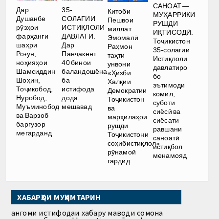
САНОАТ —
Дар
35-
Китоби
МУҲАРРИКИ
Душанбе
СОЛАГИИ
Пешвои
РУШДИ
рӯзҳои
ИСТИҚЛОЛИ
миллат
ИҚТИСОДӢ.
фарҳанги
ДАВЛАТӢ.
Эмомалӣ
Тоҷикистон
шаҳри
Дар
Раҳмон
35-солагии
Роғун,
Панҷакент
таҳти
Истиқлоли
ноҳияҳои
40 бинои
унвони
давлатиро
Шамсиддин
баландошёна
«Ҳизби
бо
Шоҳин,
ба
Халқии
эътимоди
Тоҷикобод,
истифода
Демократии
комил,
Нуробод,
дода
Тоҷикистон
суботи
Муъминобод
мешавад
ва
сиёсӣ ва
ва Варзоб
марҳилаҳои
сиёсати
баргузор
рушди
равшани
мегарданд
Тоҷикистони
саноатӣ
соҳибистиқлол»
истиқбол
рӯнамоӣ
менамояд
гардид
ХАБАРҲОИ МУҲИМТАРИН
Ҳангоми истифодаи хабару маводи сомона