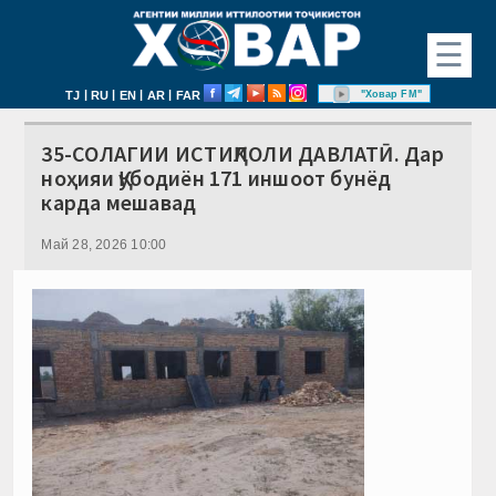
☰
|
|
|
|
"Ховар FM"
TJ
RU
EN
AR
FAR
35-СОЛАГИИ ИСТИҚЛОЛИ ДАВЛАТӢ. Дар
ноҳияи Қубодиён 171 иншоот бунёд
карда мешавад
Май 28, 2026 10:00