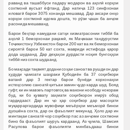
раванд ва ташаббуси падару модарон ва аҳолӣ корҳои
сохтмонӣ вусъат ёфтанд. Дар натиҷа 123 синфхонаи
иловагӣ барои 3075 хонанда мешавад. Дар аксари онҳо
корҳои сохтмонӣ идома дошта, то рӯзи ҷашн ба анҷом
расонида мешаванд.
Барои беҳтар намудани сатҳи хизматрасонии тиббӣ ба
аҳолӣ 1 беморхонаи рақамӣ, як Маҷмааи тандурустии
Тоҷикистону Узбекистон барои 200 кат ва як беморхонаи
сироятӣ барои 50 кат сохта, мавриди истифода қарор
дода шудаанд. Дар деҳаҳои дурдасти ноҳия бунгоҳҳои
тиббӣ низ сохта шудаанд.
Бо мақсади тақвият додани соҳаи саноат ва рушди он дар
ҳудуди ҷамоати шаҳраки Қубодиён ба 37 соҳибкори
ватанӣ дар 3 гектар барои бунёди корхонаҳои
истеҳсолию саноатӣ қитъаи замин ҷудо карда шуд. Бояд
гуфт, ки ин мавзеъ партовгоҳ ва макони ноободу нокорам
буд, ки бо қуввату заҳмати соҳибкорон имрӯз обод
гардидааст. Дар ин ҷо ҳар соҳибкор дар масоҳати
муқарраргардида мувофиқи меъёрҳои меъморӣ бинои
дуошёна сохта, дар он фаъолият мекунад. Ҳоло дар ин
минтақаи саноатӣ чор соҳибкор пас аз анҷоми сохтмони
бино ба фаъолият шуруъ кардаанд. Аз ҷумла, Шамсия
Расулова барои фаъолияти минбаъдааш бинои