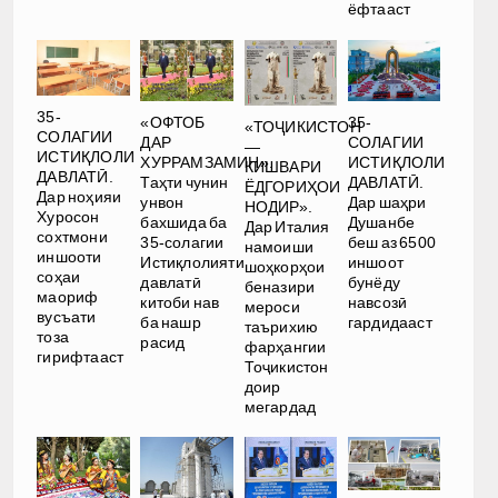
ёфтааст
35-
35-
«ОФТОБ
«ТОҶИКИСТОН
СОЛАГИИ
СОЛАГИИ
ДАР
—
ИСТИҚЛОЛИ
ИСТИҚЛОЛИ
ХУРРАМЗАМИН».
КИШВАРИ
ДАВЛАТӢ.
ДАВЛАТӢ.
Таҳти чунин
ЁДГОРИҲОИ
Дар ноҳияи
Дар шаҳри
унвон
НОДИР».
Хуросон
Душанбе
бахшида ба
Дар Италия
сохтмони
беш аз 6500
35-солагии
намоиши
иншооти
иншоот
Истиқлолияти
шоҳкорҳои
соҳаи
бунёду
давлатӣ
беназири
маориф
навсозӣ
китоби нав
мероси
вусъати
гардидааст
ба нашр
таърихию
тоза
расид
фарҳангии
гирифтааст
Тоҷикистон
доир
мегардад