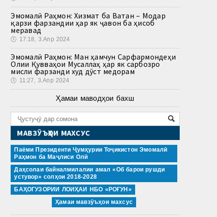
Эмомалӣ Раҳмон: Хизмат ба Ватан – Модар
қарзи фарзандии ҳар як ҷавон ба ҳисоб
меравад
🕔
17:18, 3.Апр 2024
Эмомалӣ Раҳмон: Ман ҳамчун Сарфармондеҳи
Олии Қувваҳои Мусаллаҳ ҳар як сарбозро
мисли фарзанди худ дӯст медорам
🕔
11:27, 3.Апр 2024
Ҳамаи маводҳои бахш
МАВЗӮЪҲОИ МАХСУС
Паёми Президенти Ҷумҳурии Тоҷикистон Эмомалӣ
Раҳмон ба Маҷлиси Олӣ
Даҳсолаи байналмилалии амал «Об барои рушди
устувор» солҳои 2018-2028
БАҲОГУЗОРИИ ЛОИҲАИ НБО «РОҒУН»
Ҳамаи мавзӯъҳои махсус