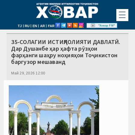
☰
|
|
|
|
"Ховар FM"
TJ
RU
EN
AR
FAR
35-СОЛАГИИ ИСТИҚЛОЛИЯТИ ДАВЛАТӢ.
Дар Душанбе ҳар ҳафта рӯзҳои
фарҳанги шаҳру ноҳияҳои Тоҷикистон
баргузор мешаванд
Май 29, 2026 12:00