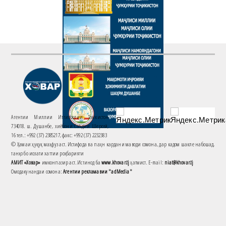
Агентии Миллии Иттилоотии Тоҷикистон
734018. ш. Душанбе, хиёбони Саъдии Шерозӣ,
16 тел.: +992 (37) 2385217, факс: +992 (37) 2232383
© Ҳамаи ҳуқуқ маҳфуз аст. Истифода ва паҳн кардани маводи сомона, дар кадом шакле набошад,
танҳо бо иҷозати хаттии роҳбарияти
АМИТ «Ховар»
имконпазир аст. Истинод ба
www.khovar.tj
ҳатмист. E-mail:
niat@khovar.tj
Омодакунандаи сомона:
Агентии рекламавии "adMedia"