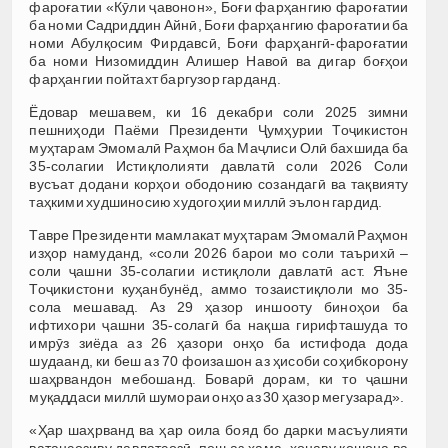
фароғатии «Кӯли ҷавонон», Боғи фарҳангию фароғатии
ба номи Садриддин Айнӣ, Боғи фарҳангию фароғатии ба
номи Абулқосим Фирдавсӣ, Боғи фарҳангӣ-фароғатии
ба номи Низомиддин Алишер Навоӣ ва дигар боғҳои
фарҳангии пойтахт баргузор гарданд.
Ёдовар мешавем, ки 16 декабри соли 2025 зимни
пешниҳоди Паёми Президенти Ҷумҳурии Тоҷикистон
муҳтарам Эмомалӣ Раҳмон ба Маҷлиси Олӣ бахшида ба
35-солагии Истиқлолияти давлатӣ соли 2026 Соли
вусъат додани корҳои ободонию созандагӣ ва тақвияту
таҳкими худшиносию худогоҳии миллӣ эълон гардид.
Тавре Президенти мамлакат муҳтарам Эмомалӣ Раҳмон
изҳор намуданд, «соли 2026 барои мо соли таърихӣ –
соли ҷашни 35-солагии истиқлоли давлатӣ аст. Яъне
Тоҷикистони куҳанбунёд, аммо тозаистиқлоли мо 35-
сола мешавад. Аз 29 ҳазор иншооту биноҳои ба
ифтихори ҷашни 35-солагӣ ба нақша гирифташуда то
имрӯз зиёда аз 26 ҳазори онҳо ба истифода дода
шудаанд, ки беш аз 70 фоизашон аз ҳисоби соҳибкорону
шаҳрвандон мебошанд. Боварӣ дорам, ки то ҷашни
муқаддаси миллӣ шумораи онҳо аз 30 ҳазор мегузарад».
«Ҳар шаҳрванд ва ҳар оила бояд бо дарки масъулияти
ватансозиву давлатсозӣ, пеш аз ҳама, хонаву кошона ва