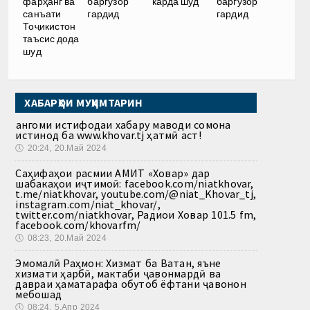
фарҳанг ва
баргузор
карда шуд
баргузор
санъати
гардид
гардид
Тоҷикистон
таъсис дода
шуд
ХАБАРҲОИ МУҲИМТАРИН
Ҳангоми истифодаи хабару маводи сомона
истинод ба www.khovar.tj ҳатмӣ аст!
🕔
20:24, 20.Май 2024
Саҳифаҳои расмии АМИТ «Ховар» дар
шабакаҳои иҷтимоӣ: facebook.com/niatkhovar,
t.me/niatkhovar, youtube.com/@niat_Khovar_tj,
instagram.com/niat_khovar/,
twitter.com/niatkhovar, Радиои Ховар 101.5 fm,
facebook.com/khovarfm/
🕔
08:23, 20.Май 2024
Эмомалӣ Раҳмон: Хизмат ба Ватан, яъне
хизмати ҳарбӣ, мактаби ҷавонмардӣ ва
давраи ҳаматарафа обутоб ёфтани ҷавонон
мебошад
🕔
08:24, 5.Апр 2024