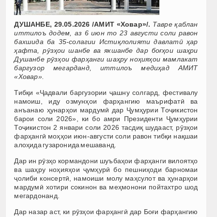
ДУШАНБЕ, 29.05.2026 /АМИТ «Ховар»/.
Тавре қаблан
иттилоъ додем, аз 6 июн то 23 августи соли равон
бахшида ба 35-солагии Истиқлолияти давлатӣ ҳар
ҳафта, рӯзҳои шанбе ва якшанбе дар боғҳои шаҳри
Душанбе рӯзҳои фарҳанги шаҳру ноҳияҳои мамлакат
баргузор мегарданд, иттилоъ медиҳад АМИТ
«Ховар».
Тибқи «Ҷадвали баргузории ҷашну солгард, фестивалу
намоиш, иду озмунҳои фарҳангию маърифатӣ ва
анъанаю ҳунарҳои мардумӣ дар Ҷумҳурии Тоҷикистон
барои соли 2026», ки бо амри Президенти Ҷумҳурии
Тоҷикистон 2 январи соли 2026 тасдиқ шудааст, рӯзҳои
фарҳангӣ моҳҳои июн-августи соли равон тибқи нақшаи
алоҳида гузаронида мешаванд.
Дар ин рӯзҳо кормандони шуъбаҳои фарҳанги вилоятҳо
ва шаҳру ноҳияҳои ҷумҳурӣ бо пешниҳоди барномаи
ҷолиби консертӣ, намоиши молу маҳсулот ва ҳунарҳои
мардумӣ хотири сокинон ва меҳмонони пойтахтро шод
мегардонанд.
Дар назар аст, ки рӯзҳои фарҳангӣ дар Боғи фарҳангию