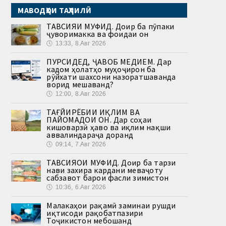
МАВОДҲОИ ТАҲЛИЛӢ
ТАВСИЯИ МУФИД. Доир ба пӯпаки
ҷуворимакка ва фоидаи он
🕔
13:33, 8.Авг 2026
ПУРСИДЕД, ҶАВОБ МЕДИҲЕМ. Дар
кадом ҳолатҳо муҳоҷирон ба
рӯйхати шахсони назоратшаванда
ворид мешаванд?
🕔
12:00, 8.Авг 2026
ТАҒЙИРЁБИИ ИҚЛИМ ВА
ПАЙОМАДҲОИ ОН. Дар соҳаи
кишоварзӣ ҳаво ва иқлим нақши
аввалиндараҷа доранд
🕔
09:14, 7.Авг 2026
ТАВСИЯҲОИ МУФИД. Доир ба тарзи
нави захира кардани меваҷоту
сабзавот барои фасли зимистон
🕔
10:36, 6.Авг 2026
Малакаҳои рақамӣ заминаи рушди
иқтисоди рақобатпазири
Тоҷикистон мебошанд