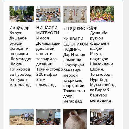
Имрӯз дар
НИШАСТИ
Дар
«ТОҶИКИСТОН
боғҳои
МАТБУОТӢ.
Душанбе
—
Душанбе
Имсол
рӯзҳои
КИШВАРИ
рӯзҳои
Донишкадаи
фарҳанги
ЁДГОРИҲОИ
фарҳанги
давлатии
шаҳри
НОДИР».
ноҳияҳои
санъати
Роғун,
Дар Италия
Шамсиддин
тасвирӣ ва
ноҳияҳои
намоиши
Шоҳин,
дизайни
Шамсиддин
шоҳкорҳои
Тоҷикобод
Тоҷикистонро
Шоҳин,
беназири
ва Нуробод
228 нафар
Тоҷикобод,
мероси
баргузор
хатм
Нуробод,
таърихию
мегарданд
намуданд
Муъминобод
фарҳангии
ва Варзоб
Тоҷикистон
баргузор
доир
мегарданд
мегардад