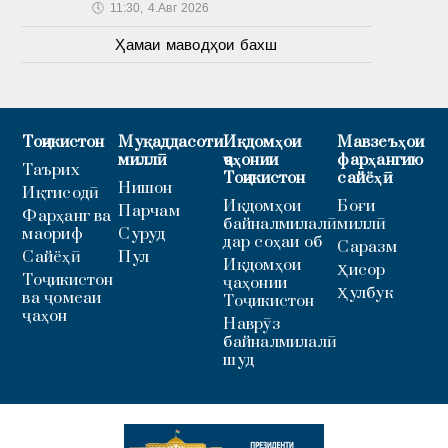
🕔
11:30, 4.Авг 2026
Ҳамаи маводҳои бахш
Тоҷикистон
Муқаддасоти
Иқдомҳои
Мавзеъҳои
миллӣ
ҷаҳонии
фарҳангию
Таърих
Тоҷикистон
сайёҳӣ
Нишон
Иқтисодӣ
Иқдомҳои
Боғи
Парчам
Фарҳанг ва
байналмилалӣ
миллӣ
маориф
Суруд
дар соҳаи об
Саразм
Сайёҳӣ
Пул
Иқдомҳои
Ҳисор
Тоҷикистон
ҷаҳонии
Ҳулбук
ва ҷомеаи
Тоҷикистон
ҷаҳон
Наврӯз
байналмилалӣ
шуд