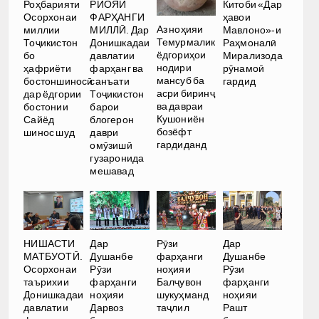
Роҳбарияти
РИОЯИ
Китоби «Дар
Осорхонаи
ФАРҲАНГИ
ҳавои
Аз ноҳияи
миллии
МИЛЛӢ. Дар
Мавлоно»-и
Темурмалик
Тоҷикистон
Донишкадаи
Раҳмоналӣ
ёдгориҳои
бо
давлатии
Мирализода
нодири
ҳафриёти
фарҳанг ва
рӯнамоӣ
мансуб ба
бостоншиносӣ
санъати
гардид
асри биринҷ
дар ёдгории
Тоҷикистон
ва давраи
бостонии
барои
Кушониён
Сайёд
блогерон
бозёфт
шинос шуд
даври
гардиданд
омӯзишӣ
гузаронида
мешавад
НИШАСТИ
Дар
Рӯзи
Дар
МАТБУОТӢ.
Душанбе
фарҳанги
Душанбе
Осорхонаи
Рӯзи
ноҳияи
Рӯзи
таърихии
фарҳанги
Балҷувон
фарҳанги
Донишкадаи
ноҳияи
шукуҳманд
ноҳияи
давлатии
Дарвоз
таҷлил
Рашт