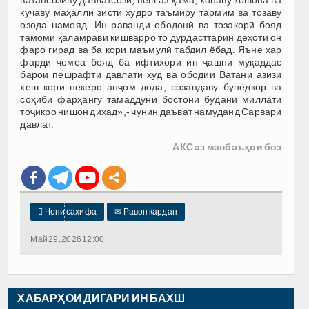
кӯчаву маҳалли зисти худро таъмиру тармим ва тозаву
озода намояд. Ин раванди ободонӣ ва тозакорӣ бояд
тамоми қаламрави кишварро то дурдасттарин деҳоти он
фаро гирад ва ба кори маъмулӣ табдил ёбад. Яъне ҳар
фарди ҷомеа бояд ба ифтихори ин ҷашни муқаддас
барои пешрафти давлати худ ва ободии Ватани азизи
хеш кори некеро анҷом дода, созандаву бунёдкор ва
соҳиби фарҳангу тамаддуни бостонӣ будани миллати
тоҷикро нишон диҳад»,- чунин даъват намуданд Сарвари
давлат.
АКС аз манбаъҳои боз

Чопи саҳифа
✉
Равон кардан
Май 29, 2026 12:00
ХАБАРҲОИ ДИГАРИ ИН БАХШ