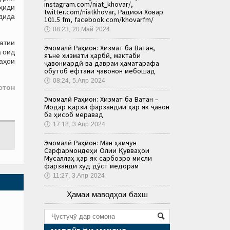
instagram.com/niat_khovar/,
ҳиди
twitter.com/niatkhovar, Радиои Ховар
дида
101.5 fm, facebook.com/khovarfm/
🕔
08:23, 20.Май 2024
атии
Эмомалӣ Раҳмон: Хизмат ба Ватан,
а оид
яъне хизмати ҳарбӣ, мактаби
аҳои
ҷавонмардӣ ва давраи ҳаматарафа
обутоб ёфтани ҷавонон мебошад
🕔
08:24, 5.Апр 2024
стон
Эмомалӣ Раҳмон: Хизмат ба Ватан –
Модар қарзи фарзандии ҳар як ҷавон
ба ҳисоб меравад
🕔
17:18, 3.Апр 2024
Эмомалӣ Раҳмон: Ман ҳамчун
Сарфармондеҳи Олии Қувваҳои
Мусаллаҳ ҳар як сарбозро мисли
фарзанди худ дӯст медорам
🕔
11:27, 3.Апр 2024
Ҳамаи маводҳои бахш