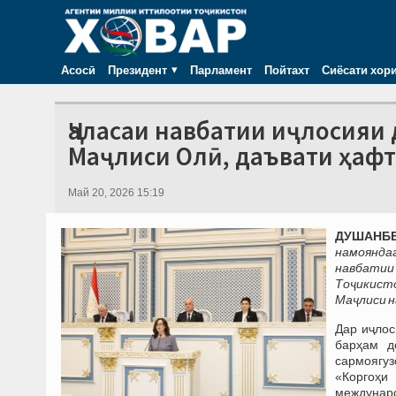
Асосӣ
Президент
Парламент
Пойтахт
Сиёсати хор
Ҷаласаи навбатии иҷлосия
Маҷлиси Олӣ, даъвати ҳафт
Май 20, 2026 15:19
ДУШАНБЕ,
намоянда
навбатии
Тоҷикисто
Маҷлиси н
Дар иҷлос
барҳам д
сармоягуз
«Коргоҳи
междунар