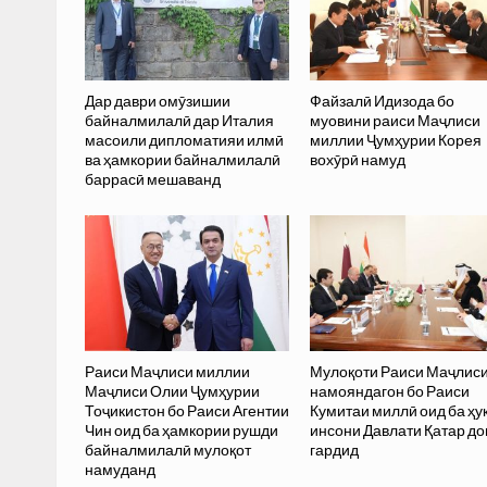
Дар даври омӯзишии
Файзалӣ Идизода бо
байналмилалӣ дар Италия
муовини раиси Маҷлиси
масоили дипломатияи илмӣ
миллии Ҷумҳурии Корея
ва ҳамкории байналмилалӣ
вохӯрӣ намуд
баррасӣ мешаванд
Раиси Маҷлиси миллии
Мулоқоти Раиси Маҷлис
Маҷлиси Олии Ҷумҳурии
намояндагон бо Раиси
Тоҷикистон бо Раиси Агентии
Кумитаи миллӣ оид ба ҳу
Чин оид ба ҳамкории рушди
инсони Давлати Қатар до
байналмилалӣ мулоқот
гардид
намуданд