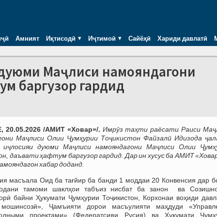
иҷӣ
Амният
Иқтисодӣ
Иҷтимоӣ
Сайёҳӣ
Хариди давлатӣ
и дуюми Маҷлиси намояндагони
ум баргузор гардид
 20.05.2026 /АМИТ «Ховар»/.
Имрӯз таҳти раёсати Раиси Маҷ
гони Маҷлиси Олии Ҷумҳурии Тоҷикистон Файзалӣ Идизода ҷал
 иҷлосияи дуюми Маҷлиси намояндагони Маҷлиси Олии Ҷумҳ
н, даъвати ҳафтум баргузор гардид. Дар ин хусус ба АМИТ
«Ховар
амояндагон хабар доданд.
ия масъала Оид ба тағйир ба банди 1 моддаи 20 Конвенсия дар б
одани тамоми шаклҳои табъиз нисбат ба занон ва Созишн
орӣ байни Ҳукумати Ҷумҳурии Тоҷикистон, Корхонаи воҳиди давл
 мошинсозӣ», Ҷамъияти дорои масъулияти маҳдуди «Управл
одными проектами» (Федератсияи Русия) ва Ҳукумати Ҷумҳ