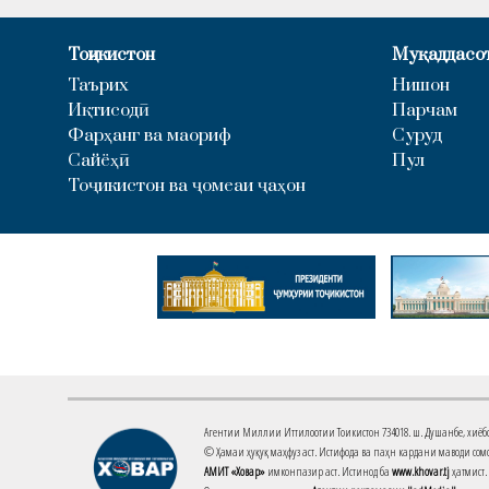
Тоҷикистон
Муқаддасо
Таърих
Нишон
Иқтисодӣ
Парчам
Фарҳанг ва маориф
Суруд
Сайёҳӣ
Пул
Тоҷикистон ва ҷомеаи ҷаҳон
Агентии Миллии Иттилоотии Тоҷикистон 734018. ш. Душанбе, хиёбони 
© Ҳамаи ҳуқуқ маҳфуз аст. Истифода ва паҳн кардани маводи сомо
АМИТ «Ховар»
имконпазир аст. Истинод ба
www.khovar.tj
ҳатмист.