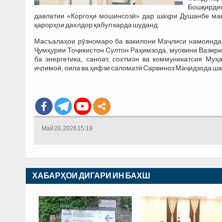
Бошқирди
давлатии «Коргоҳи мошинсозӣ» дар шаҳри Душанбе мав
қарорҳои дахлдор қабул карда шуданд.
Масъалаҳои рӯзномаро ба вакилони Маҷлиси намояндаг
Ҷумҳурии Тоҷикистон Султон Раҳимзода, муовини Вазири 
ба энергетика, саноат, сохтмон ва коммуникатсия Му
иҷтимоӣ, оила ва ҳифзи саломатӣ Сарвиноз Маҷидзода ша
Май 20, 2026 15:19
ХАБАРҲОИ ДИГАРИ ИН БАХШ