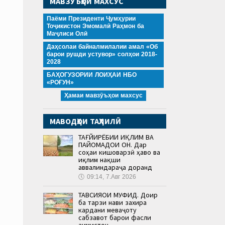
МАВЗӮЪҲОИ МАХСУС
Паёми Президенти Ҷумҳурии
Тоҷикистон Эмомалӣ Раҳмон ба
Маҷлиси Олӣ
Даҳсолаи байналмилалии амал «Об
барои рушди устувор» солҳои 2018-
2028
БАҲОГУЗОРИИ ЛОИҲАИ НБО
«РОҒУН»
Ҳамаи мавзӯъҳои махсус
МАВОДҲОИ ТАҲЛИЛӢ
ТАҒЙИРЁБИИ ИҚЛИМ ВА
ПАЙОМАДҲОИ ОН. Дар
соҳаи кишоварзӣ ҳаво ва
иқлим нақши
аввалиндараҷа доранд
🕔
09:14, 7.Авг 2026
ТАВСИЯҲОИ МУФИД. Доир
ба тарзи нави захира
кардани меваҷоту
сабзавот барои фасли
зимистон