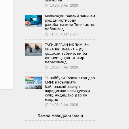
🕔
10:36, 6.Авг 2026
Малакаҳои рақамӣ заминаи
рушди иқтисоди
рақобатпазири Тоҷикистон
мебошанд
🕔
11:30, 4.Авг 2026
ТАҒЙИРЁБИИ ИҚЛИМ. Эл-
Нинё ва Ла-Ниня – ду
ҳодисаи табиие, ки ба
иқлими ҷаҳон таъсир
мерасонанд
🕔
10:00, 4.Авг 2026
Ташаббуси Тоҷикистон дар
СММ: масъулияти
байнинаслӣ ҳамчун
парадигмаи нави ҳуқуқи
сулҳ. Андешаҳо дар ин
маврид
🕔
14:00, 2.Авг 2026
Ҳамаи маводҳои бахш