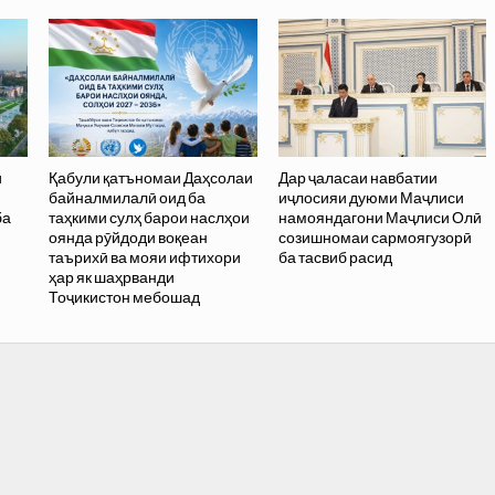
и
Қабули қатъномаи Даҳсолаи
Дар ҷаласаи навбатии
байналмилалӣ оид ба
иҷлосияи дуюми Маҷлиси
ба
таҳкими сулҳ барои наслҳои
намояндагони Маҷлиси Олӣ
оянда рӯйдоди воқеан
созишномаи сармоягузорӣ
таърихӣ ва мояи ифтихори
ба тасвиб расид
ҳар як шаҳрванди
Тоҷикистон мебошад