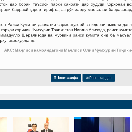
стон дар бораи таъсиси парки саноатӣ дар ҳудуди Корхонаи во
риди баррасӣ қарор гирифта, аз рӯи ҳарду масъалаи баррасигар
он Раиси Кумитаи давлатии сармоягузорӣ ва идораи амволи давл
корҳои хориҷии Ҷумҳурии Тоҷикистон Нигина Ализода, раиси кумит
ҳаммадулло Шерализода ва муовини раиси кумита оид ба масъал
рҳу тавзеҳ доданд.
АКС: Маҷлиси намояндагони Маҷлиси Олии Ҷумҳурии Тоҷики

Чопи саҳифа
✉
Равон кардан