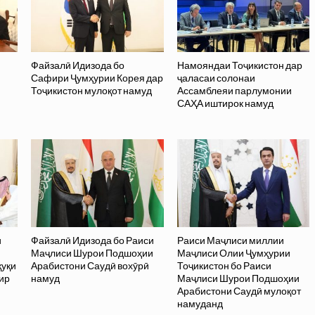
Файзалӣ Идизода бо
Намояндаи Тоҷикистон дар
Сафири Ҷумҳурии Корея дар
ҷаласаи солонаи
Тоҷикистон мулоқот намуд
Ассамблеяи парлумонии
САҲА иштирок намуд
и
Файзалӣ Идизода бо Раиси
Раиси Маҷлиси миллии
Маҷлиси Шурои Подшоҳии
Маҷлиси Олии Ҷумҳурии
қуқи
Арабистони Саудӣ вохӯрӣ
Тоҷикистон бо Раиси
ир
намуд
Маҷлиси Шурои Подшоҳии
Арабистони Саудӣ мулоқот
намуданд