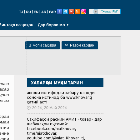
|
|
|
|
"Ховар FM"
TJ
RU
EN
AR
FAR
Минтақа ва ҷаҳон
Дар бораи мо

Чопи саҳифа
✉
Равон кардан
ХАБАРҲОИ МУҲИМТАРИН
лиси
асаи
Ҳангоми истифодаи хабару маводи
урии
сомона истинод ба www.khovar.tj
» аз
ҳатмӣ аст!
🕔
20:24, 20.Май 2024
ораи
Саҳифаҳои расмии АМИТ «Ховар» дар
омаи
шабакаҳои иҷтимоӣ:
атии
facebook.com/niatkhovar,
t.me/niatkhovar,
ение
youtube.com/@niat_Khovar_tj,
урии