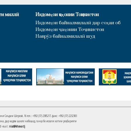
ти миллӣ
Иқдомҳои ҷаҳонии Тоҷикистон
Иқдомҳои байналмилалӣ дар соҳаи об
Иқдомҳои ҷаҳонии Тоҷикистон
Наврӯз байналмилалӣ шуд
Саъдии Шерозӣ, 16 тел.: +992 (37) 2385217, факс: +992 (37) 2232383
на, дар кадом шакле набошад, танҳо бо иҷозати хаттии роҳбарияти
 E-mail:
niat@khovar.tj