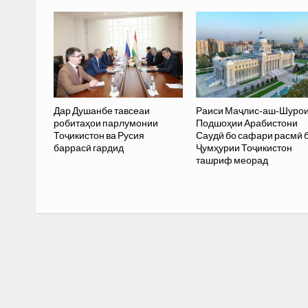
Дар Душанбе тавсеаи
Раиси Маҷлис-аш-Шуро
робитаҳои парлумонии
Подшоҳии Арабистони
Тоҷикистон ва Русия
Саудӣ бо сафари расмӣ 
баррасӣ гардид
Ҷумҳурии Тоҷикистон
ташриф меорад