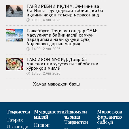
ТАҒЙИРЁБИИ ИҚЛИМ. Эл-Нинё ва
Ла-Ниня – ду ҳодисаи табиие, ки ба
иқлими ҷаҳон таъсир мерасонанд
🕔
10:00, 4.Авг 2026
Ташаббуси Тоҷикистон дар СММ:
масъулияти байнинаслӣ ҳамчун
парадигмаи нави ҳуқуқи сулҳ.
Андешаҳо дар ин маврид
🕔
14:00, 2.Авг 2026
ТАВСИЯҲОИ МУФИД. Доир ба
манфиат ва хусусияти табобатии
хӯрокҳои миллӣ
🕔
13:30, 2.Авг 2026
Ҳамаи маводҳои бахш
Тоҷикистон
Муқаддасоти
Иқдомҳои
Мавзеъҳои
миллӣ
ҷаҳонии
фарҳангию
Таърих
Тоҷикистон
сайёҳӣ
Нишон
Иқтисодӣ