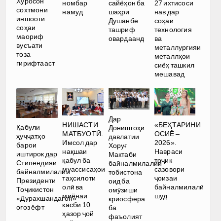
Хуросон
номбар
сайёҳон ба
27 ихтисоси
сохтмони
намуд
шаҳри
нав дар
иншооти
Душанбе
соҳаи
соҳаи
ташриф
технология
маориф
овардаанд
ва
вусъати
металлургияи
тоза
металлҳои
гирифтааст
сиёҳ ташкил
мешавад
Дар
НИШАСТИ
«БЕҲТАРИНИ
Қабули
Донишгоҳи
МАТБУОТӢ.
ОСИЁ –
ҳуҷҷатҳо
давлатии
Имсол дар
2026».
барои
Хоруғ
нақшаи
Навраси
иштирок дар
Мактаби
қабул ба
тоҷик
Стипендияи
байналмилалии
муассисаҳои
сазовори
байналмилалии
тобистона
таҳсилоти
ҷоизаи
Президенти
оид ба
олӣ ва
байналмилалӣ
Тоҷикистон
омӯзиши
миёнаи
шуд
«Дурахшандагон»
криосфера
касбӣ 10
оғоз ёфт
ба
ҳазор ҷой
фаъолият