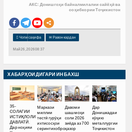
АКС: Донишгоҳи байналмилалии сайёҳӣ ва
соҳибкории Тоҷикистон

Чопи саҳифа
✉
Равон кардан
Май 26, 2026 08:37
ХАБАРҲОИ ДИГАРИ ИН БАХШ
35-
Маркази
Давоми
Дар
СОЛАГИИ
миллии
шаш моҳи
Донишкадаи
ИСТИҚЛОЛИ
тестӣ гурӯҳи
соли 2026
кӯҳию
ДАВЛАТӢ.
ихтисосҳои
зиёда аз 700
металлургии
Дар ноҳияи
серинтихобро
ҳазор
Тоҷикистон