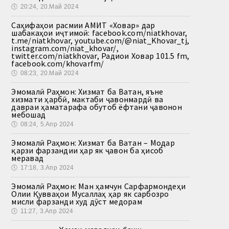
🕔
20:24, 20.Май 2024
Саҳифаҳои расмии АМИТ «Ховар» дар
шабакаҳои иҷтимоӣ: facebook.com/niatkhovar,
t.me/niatkhovar, youtube.com/@niat_Khovar_tj,
instagram.com/niat_khovar/,
twitter.com/niatkhovar, Радиои Ховар 101.5 fm,
facebook.com/khovarfm/
🕔
08:23, 20.Май 2024
Эмомалӣ Раҳмон: Хизмат ба Ватан, яъне
хизмати ҳарбӣ, мактаби ҷавонмардӣ ва
давраи ҳаматарафа обутоб ёфтани ҷавонон
мебошад
🕔
08:24, 5.Апр 2024
Эмомалӣ Раҳмон: Хизмат ба Ватан – Модар
қарзи фарзандии ҳар як ҷавон ба ҳисоб
меравад
🕔
17:18, 3.Апр 2024
Эмомалӣ Раҳмон: Ман ҳамчун Сарфармондеҳи
Олии Қувваҳои Мусаллаҳ ҳар як сарбозро
мисли фарзанди худ дӯст медорам
🕔
11:27, 3.Апр 2024