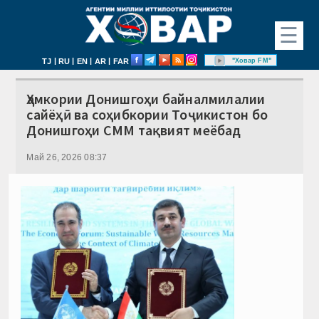
☰
|
|
|
|
"Ховар FM"
TJ
RU
EN
AR
FAR
Ҳамкории Донишгоҳи байналмилалии
сайёҳӣ ва соҳибкории Тоҷикистон бо
Донишгоҳи СММ тақвият меёбад
Май 26, 2026 08:37