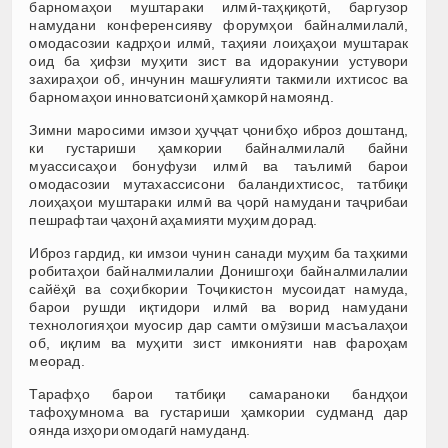
барномаҳои муштараки илмӣ-таҳқиқотӣ, баргузор
намудани конференсияву форумҳои байналмилалӣ,
омодасозии кадрҳои илмӣ, таҳияи лоиҳаҳои муштарак
оид ба ҳифзи муҳити зист ва идоракунии устувори
захираҳои об, инчунин машғулияти такмили ихтисос ва
барномаҳои инноватсионӣ ҳамкорӣ намоянд.
Зимни маросими имзои ҳуҷҷат ҷонибҳо иброз доштанд,
ки густариши ҳамкории байналмилалӣ байни
муассисаҳои бонуфузи илмӣ ва таълимӣ барои
омодасозии мутахассисони баландихтисос, татбиқи
лоиҳаҳои муштараки илмӣ ва ҷорӣ намудани таҷрибаи
пешрафтаи ҷаҳонӣ аҳамияти муҳим дорад.
Иброз гардид, ки имзои чунин санади муҳим ба таҳкими
робитаҳои байналмилалии Донишгоҳи байналмилалии
сайёҳӣ ва соҳибкории Тоҷикистон мусоидат намуда,
барои рушди иқтидори илмӣ ва ворид намудани
технологияҳои муосир дар самти омӯзиши масъалаҳои
об, иқлим ва муҳити зист имконияти нав фароҳам
меорад.
Тарафҳо барои татбиқи самараноки бандҳои
тафоҳумнома ва густариши ҳамкории судманд дар
оянда изҳори омодагӣ намуданд.