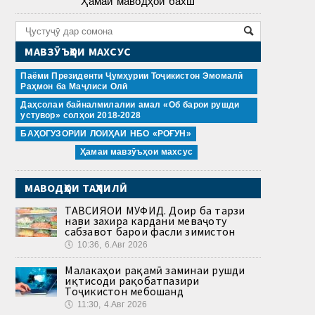
Ҳамаи маводҳои бахш
МАВЗӮЪҲОИ МАХСУС
Паёми Президенти Ҷумҳурии Тоҷикистон Эмомалӣ
Раҳмон ба Маҷлиси Олӣ
Даҳсолаи байналмилалии амал «Об барои рушди
устувор» солҳои 2018-2028
БАҲОГУЗОРИИ ЛОИҲАИ НБО «РОҒУН»
Ҳамаи мавзӯъҳои махсус
МАВОДҲОИ ТАҲЛИЛӢ
ТАВСИЯҲОИ МУФИД. Доир ба тарзи
нави захира кардани меваҷоту
сабзавот барои фасли зимистон
🕔
10:36, 6.Авг 2026
Малакаҳои рақамӣ заминаи рушди
иқтисоди рақобатпазири
Тоҷикистон мебошанд
🕔
11:30, 4.Авг 2026