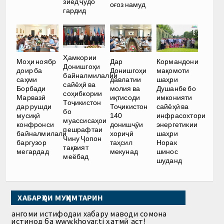
зиёд ҷудо
оғоз намуд
гардид
Ҳамкории
Моҳи ноябр
Дар
Кормандони
Донишгоҳи
доир ба
Донишгоҳи
мақомоти
байналмилалии
саҳми
давлатии
шаҳри
сайёҳӣ ва
Борбади
молия ва
Душанбе бо
соҳибкории
Марвазӣ
иқтисоди
имконияти
Тоҷикистон
дар рушди
Тоҷикистон
сайёҳӣ ва
бо
мусиқӣ
140
инфрасохтори
муассисаҳои
конфронси
донишҷӯи
энергетикии
пешрафтаи
байналмилалӣ
хориҷӣ
шаҳри
Чину Ҷопон
баргузор
таҳсил
Норак
тақвият
мегардад
мекунад
шинос
меёбад
шуданд
ХАБАРҲОИ МУҲИМТАРИН
Ҳангоми истифодаи хабару маводи сомона
истинод ба www.khovar.tj ҳатмӣ аст!