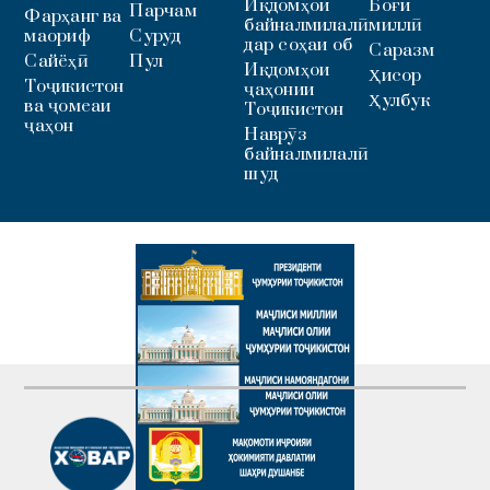
Иқдомҳои
Боғи
Парчам
Фарҳанг ва
байналмилалӣ
миллӣ
маориф
Суруд
дар соҳаи об
Саразм
Сайёҳӣ
Пул
Иқдомҳои
Ҳисор
Тоҷикистон
ҷаҳонии
Ҳулбук
ва ҷомеаи
Тоҷикистон
ҷаҳон
Наврӯз
байналмилалӣ
шуд