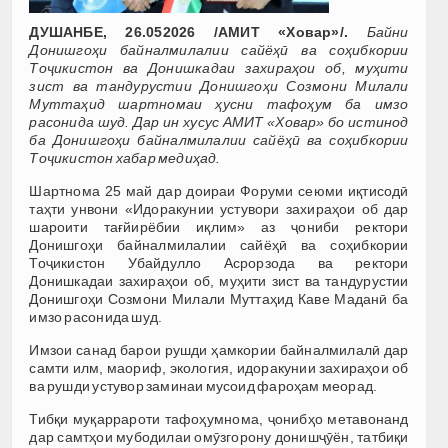
ДУШАНБЕ, 26.052026 /АМИТ «Ховар»/.
Байни
Донишгоҳи байналмилалии сайёҳӣ ва соҳибкории
Тоҷикистон ва Донишкадаи захираҳои об, муҳити
зист ва тандурустии Донишгоҳи Созмони Милали
Муттаҳид шартномаи ҳусни тафоҳум ба имзо
расонида шуд. Дар ин хусус АМИТ «Ховар» бо истинод
ба Донишгоҳи байналмилалии сайёҳӣ ва соҳибкории
Тоҷикистон хабар медиҳад.
Шартнома 25 май дар доираи Форуми сеюми иқтисодӣ
таҳти унвони «Идоракунии устувори захираҳои об дар
шароити тағйирёбии иқлим» аз ҷониби ректори
Донишгоҳи байналмилалии сайёҳӣ ва соҳибкории
Тоҷикистон Убайдулло Асрорзода ва ректори
Донишкадаи захираҳои об, муҳити зист ва тандурустии
Донишгоҳи Созмони Милали Муттаҳид Каве Маданӣ ба
имзо расонида шуд.
Имзои санад барои рушди ҳамкории байналмилалӣ дар
самти илм, маориф, экология, идоракунии захираҳои об
ва рушди устувор заминаи мусоид фароҳам меорад.
Тибқи муқаррароти тафоҳумнома, ҷонибҳо метавонанд
дар самтҳои мубодилаи омӯзгорону донишҷӯён, татбиқи